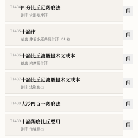
四分比丘尼羯磨法
T1434
劉宋 求那跋摩譯
十誦律
T1435
後秦 弗若多羅共羅什譯
61
卷
十誦比丘波羅提木叉戒本
T1436
姚秦 鳩摩羅什譯
十誦比丘尼波羅提木叉戒本
T1437
劉宋 法顯集出
大沙門百一羯磨法
T1438
十誦羯磨比丘要用
T1439
劉宋 僧璩撰出