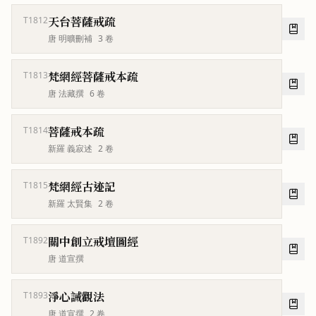
天台菩薩戒疏
T1812
唐 明曠刪補
3
卷
梵網經菩薩戒本疏
T1813
唐 法藏撰
6
卷
菩薩戒本疏
T1814
新羅 義寂述
2
卷
梵網經古迹記
T1815
新羅 太賢集
2
卷
關中創立戒壇圖經
T1892
唐 道宣撰
淨心誡觀法
T1893
唐 道宣撰
2
卷