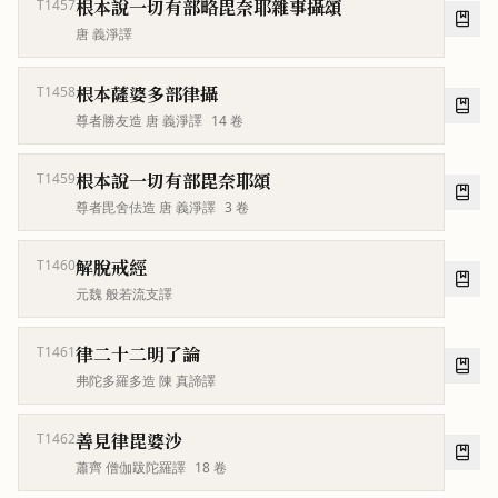
根本說一切有部略毘奈耶雜事攝頌
T1457
唐 義淨譯
根本薩婆多部律攝
T1458
尊者勝友造 唐 義淨譯
14
卷
根本說一切有部毘奈耶頌
T1459
尊者毘舍佉造 唐 義淨譯
3
卷
解脫戒經
T1460
元魏 般若流支譯
律二十二明了論
T1461
弗陀多羅多造 陳 真諦譯
善見律毘婆沙
T1462
蕭齊 僧伽跋陀羅譯
18
卷