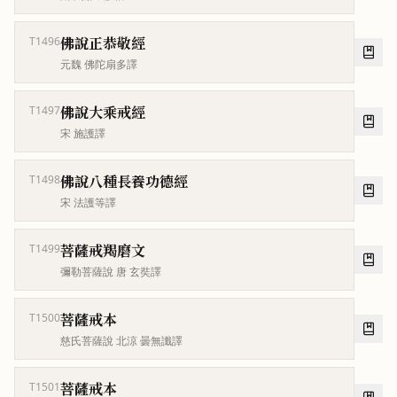
佛說正恭敬經
T1496
元魏 佛陀扇多譯
佛說大乘戒經
T1497
宋 施護譯
佛說八種長養功德經
T1498
宋 法護等譯
菩薩戒羯磨文
T1499
彌勒菩薩說 唐 玄奘譯
菩薩戒本
T1500
慈氏菩薩說 北涼 曇無讖譯
菩薩戒本
T1501