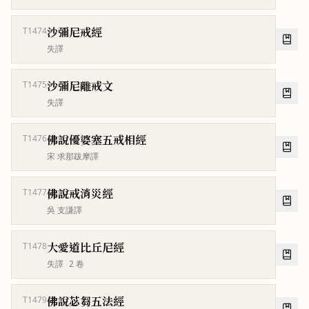
沙彌尼戒經
T1474
失譯
沙彌尼離戒文
T1475
失譯
佛說優婆塞五戒相經
T1476
宋 求那跋摩譯
佛說戒消災經
T1477
吳 支謙譯
大愛道比丘尼經
T1478
失譯
2
卷
佛說苾芻五法經
T1479