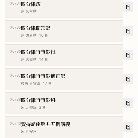
四分律疏
X0734
唐 智首撰
四分律開宗記
X0735
唐 懷素撰
10
卷
四分律行事鈔批
X0736
唐 大覺撰
14
卷
四分律行事鈔簡正記
X0737
後唐 景霄纂
17
卷
四分律行事鈔科
X0738
宋 元照錄
3
卷
資持記序解并五例講義
X0740
宋 則安述