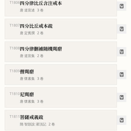
四分律比丘含注戒本
T1806
唐 道宣述
3
卷
四分比丘戒本疏
T1807
唐 定賓撰
2
卷
四分律刪補隨機羯磨
T1808
唐 道宣集
2
卷
僧羯磨
T1809
唐 懷素集
3
卷
尼羯磨
T1810
唐 懷素集
3
卷
菩薩戒義疏
T1811
隋 智顗說 灌頂記
2
卷