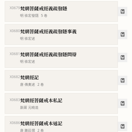
梵網菩薩戒經義疏發隱
X0679
明 袾宏發隱
5
卷
梵網菩薩戒經義疏發隱事義
X0680
明 袾宏述
梵網菩薩戒經義疏發隱問辯
X0681
明 袾宏述
梵網經記
X0682
唐 傳奧述
2
卷
梵網經菩薩戒本私記
X0683
新羅 元曉造
梵網經菩薩戒本述記
X0686
唐 勝莊撰
2
卷