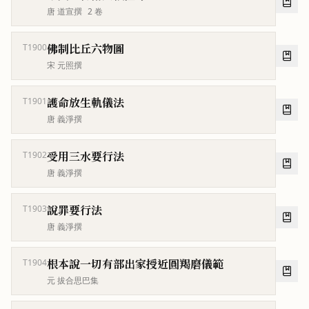
唐 道宣撰
2
卷
佛制比丘六物圖
T1900
宋 元照撰
護命放生軌儀法
T1901
唐 義淨撰
受用三水要行法
T1902
唐 義淨撰
說罪要行法
T1903
唐 義淨撰
根本說一切有部出家授近圓羯磨儀範
T1904
元 拔合思巴集