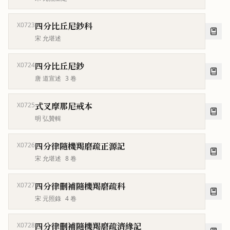
四分比丘尼鈔科
X0723
宋 允堪述
四分比丘尼鈔
X0724
唐 道宣述
3
卷
式叉摩那尼戒本
X0725
明 弘贊輯
四分律隨機羯磨疏正源記
X0726
宋 允堪述
8
卷
四分律刪補隨機羯磨疏科
X0727
宋 元照錄
4
卷
四分律刪補隨機羯磨疏濟緣記
X0728