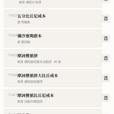
劉宋 佛陀什等譯
五分比丘尼戒本
T1423
梁 明徽集
彌沙塞羯磨本
T1424
唐 愛同錄
摩訶僧祇律
T1425
東晉 佛陀跋陀羅共法顯譯
40
卷
摩訶僧祇律大比丘戒本
T1426
東晉 佛陀跋陀羅譯
摩訶僧祇比丘尼戒本
T1427
東晉 法顯共覺賢譯