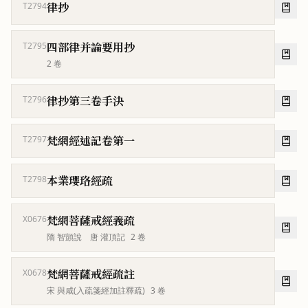
律抄
T2794
四部律并論要用抄
T2795
2
卷
律抄第三卷手決
T2796
梵網經述記卷第一
T2797
本業瓔珞經疏
T2798
梵網菩薩戒經義疏
X0676
隋 智顗說 唐 灌頂記
2
卷
梵網菩薩戒經疏註
X0678
宋 與咸(入疏箋經加註釋疏)
3
卷