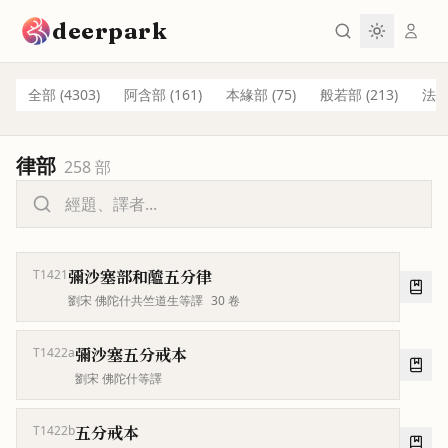
跳到主要內容
deerpark
全部 (
4303
)
阿含部
(
161
)
本緣部
(
75
)
般若部
(
213
)
法
律部
258
部
彌沙塞部和醯五分律
T1421
劉宋 佛陀什共竺道生等譯
30
卷
彌沙塞五分戒本
T1422a
劉宋 佛陀什等譯
五分戒本
T1422b