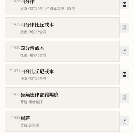
四分律
T1428
姚秦 佛陀耶舍共竺佛念等譯
60
卷
四分律比丘戒本
T1429
後秦 佛陀耶舍譯
四分僧戒本
T1430
後秦 佛陀耶舍譯
四分比丘尼戒本
T1431
後秦 佛陀耶舍譯
曇無德律部雜羯磨
T1432
曹魏 康僧鎧譯
羯磨
T1433
曹魏 曇諦譯