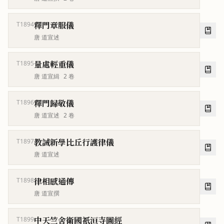
釋門章服儀
T1894
唐 道宣述
量處輕重儀
T1895
唐 道宣緝
2
卷
釋門歸敬儀
T1896
唐 道宣述
2
卷
教誡新學比丘行護律儀
T1897
唐 道宣述
律相感通傳
T1898
唐 道宣撰
中天竺舍衛國祇洹寺圖經
T1899