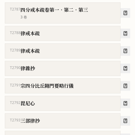
四分戒本疏卷第一．第二．第三
T2787
3
卷
律戒本疏
T2788
律戒本疏
T2789
律雜抄
T2790
宗四分比丘隨門要略行儀
T2791
毘尼心
T2792
三部律抄
T2793