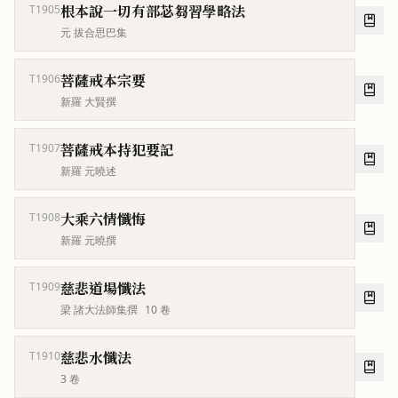
根本說一切有部苾芻習學略法
T1905
元 拔合思巴集
菩薩戒本宗要
T1906
新羅 大賢撰
菩薩戒本持犯要記
T1907
新羅 元曉述
大乘六情懺悔
T1908
新羅 元曉撰
慈悲道場懺法
T1909
梁 諸大法師集撰
10
卷
慈悲水懺法
T1910
3
卷