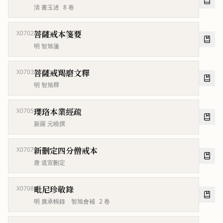
清 書玉述
8
卷
菩薩戒本箋要
X0702
明 智旭箋
菩薩戒羯磨文釋
X0703
明 智旭釋
瓔珞本業經疏
X0705
新羅 元曉撰
新刪定四分僧戒本
X0707
唐 道宣刪定
毗尼珍敬錄
X0708
明 廣承輯錄 智旭會補
2
卷