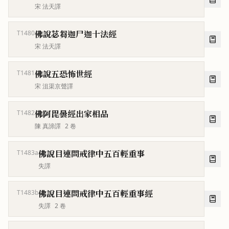
宋 法天譯
佛說苾芻迦尸迦十法經
T1480
宋 法天譯
佛說五恐怖世經
T1481
宋 沮渠京聲譯
佛阿毘曇經出家相品
T1482
陳 真諦譯
2
卷
佛說目連問戒律中五百輕重事
T1483a
失譯
佛說目連問戒律中五百輕重事經
T1483b
失譯
2
卷