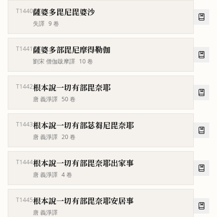
薩婆多毘尼毘婆沙
T1440
失譯
9
卷
薩婆多部毘尼摩得勒伽
T1441
劉宋 僧伽跋摩譯
10
卷
根本說一切有部毘奈耶
T1442
唐 義淨譯
50
卷
根本說一切有部苾芻尼毘奈耶
T1443
唐 義淨譯
20
卷
根本說一切有部毘奈耶出家事
T1444
唐 義淨譯
4
卷
根本說一切有部毘奈耶安居事
T1445
唐 義淨譯