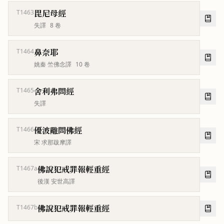
毘尼母經
T1463
失譯
8
卷
鼻奈耶
T1464
姚秦 竺佛念譯
10
卷
舍利弗問經
T1465
失譯
優波離問佛經
T1466
宋 求那跋摩譯
佛說犯戒罪報輕重經
T1467a
後漢 安世高譯
佛說犯戒罪報輕重經
T1467b