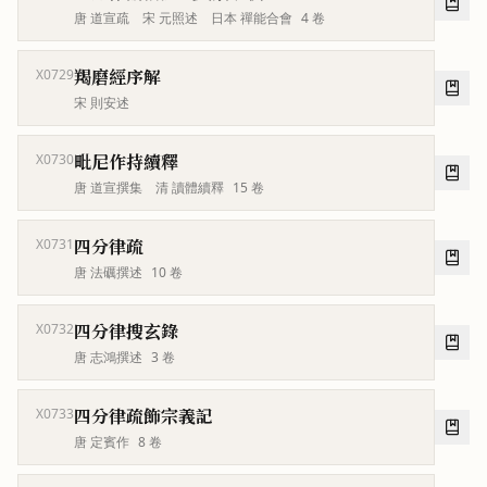
唐 道宣疏 宋 元照述 日本 禪能合會
4
卷
羯磨經序解
X0729
宋 則安述
毗尼作持續釋
X0730
唐 道宣撰集 清 讀體續釋
15
卷
四分律疏
X0731
唐 法礪撰述
10
卷
四分律搜玄錄
X0732
唐 志鴻撰述
3
卷
四分律疏飾宗義記
X0733
唐 定賓作
8
卷