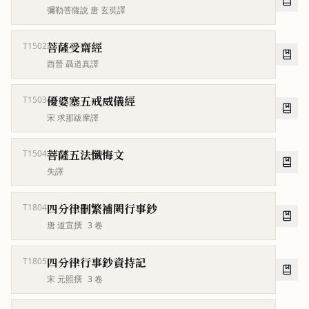
彌勒菩薩說 唐 玄奘譯
菩薩受齋經
T1502
西晉 聶道真譯
優婆塞五戒威儀經
T1503
宋 求那跋摩譯
菩薩五法懺悔文
T1504
失譯
四分律刪繁補闕行事鈔
T1804
唐 道宣撰
3
卷
四分律行事鈔資持記
T1805
宋 元照撰
3
卷