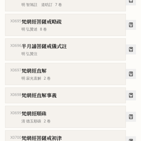
明 智旭註 道昉訂
7
卷
梵網經菩薩戒略疏
X0695
明 弘贊述
8
卷
半月誦菩薩戒儀式註
X0696
明 弘贊注
梵網經直解
X0697
明 寂光直解
2
卷
梵網經直解事義
X0698
梵網經順硃
X0699
清 德玉順硃
2
卷
梵網經菩薩戒初津
X0700