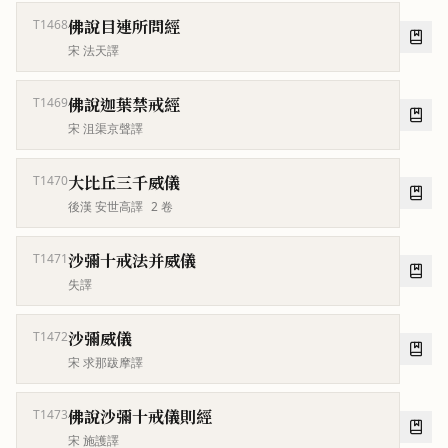
佛說目連所問經
T1468
宋 法天譯
佛說迦葉禁戒經
T1469
宋 沮渠京聲譯
大比丘三千威儀
T1470
後漢 安世高譯
2
卷
沙彌十戒法并威儀
T1471
失譯
沙彌威儀
T1472
宋 求那跋摩譯
佛說沙彌十戒儀則經
T1473
宋 施護譯