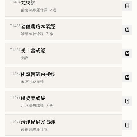
梵網經
T1484
後秦 鳩摩羅什譯
2
卷
菩薩瓔珞本業經
T1485
姚秦 竺佛念譯
2
卷
受十善戒經
T1486
失譯
佛說菩薩內戒經
T1487
宋 求那跋摩譯
優婆塞戒經
T1488
北涼 曇無讖譯
7
卷
清淨毘尼方廣經
T1489
後秦 鳩摩羅什譯