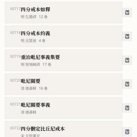
四分戒本如釋
X0717
明 弘贊繹
12
卷
四分戒本約義
X0718
明 元賢述
4
卷
重治毗尼事義集要
X0719
明 智旭輯繹
17
卷
毗尼關要
X0720
清 德基輯
16
卷
毗尼關要事義
X0721
清 德基輯
四分刪定比丘尼戒本
X0722
宋 元照重定