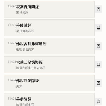
寂調音所問經
T1490
宋 法海譯
菩薩藏經
T1491
梁 僧伽婆羅譯
佛說舍利弗悔過經
T1492
後漢 安世高譯
大乘三聚懺悔經
T1493
隋 闍那崛多共笈多等譯
佛說淨業障經
T1494
失譯
善恭敬經
T1495
隋 闍那崛多譯