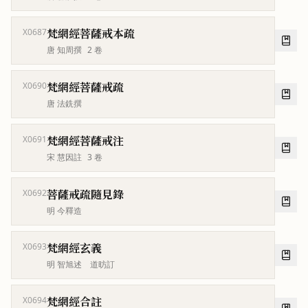
梵網經菩薩戒本疏
X0687
唐 知周撰
2
卷
梵網經菩薩戒疏
X0690
唐 法銑撰
梵網經菩薩戒注
X0691
宋 慧因註
3
卷
菩薩戒疏隨見錄
X0692
明 今釋造
梵網經玄義
X0693
明 智旭述 道昉訂
梵網經合註
X0694