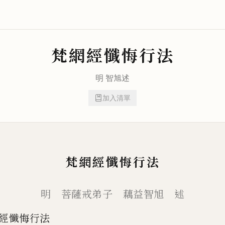
梵網經懺悔行法
明
智旭
述
加入清單
梵網經懺悔行法
明 菩薩戒弟子 藕益智旭 述
經懺悔行法