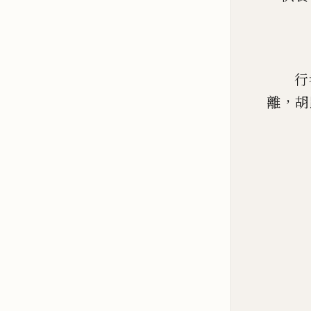
行
，
離
胡