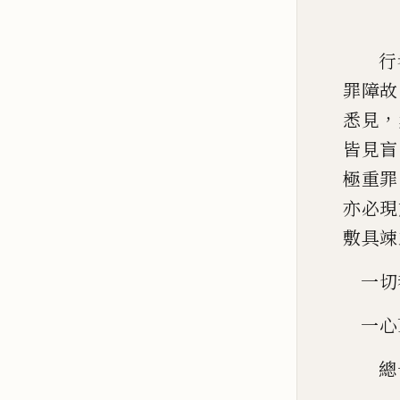
行
罪障故
，
悉見
皆見盲
極
重罪
亦必現
敷具竦
一切
一心
總