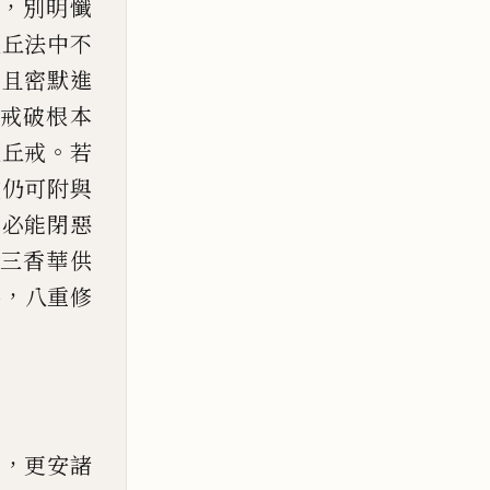
，
別明懺
比丘法中不
。
且密默
進
戒破根本
。
比丘戒
若
或仍可附與
，
必
能閉惡
三香華供
，
佛
八重修
，
像
更安諸