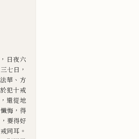
，
日夜六
，
二三七日
、
法華
方
於犯十戒
，
還從地
，
前懺悔
得
，
年
要得好
。
受戒同
耳