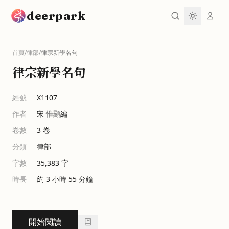
跳到主要內容
deerpark
首頁
/
律部
/
律宗新學名句
律宗新學名句
經號
X1107
作者
宋
惟顯
編
卷數
3
卷
分類
律部
字數
35,383
字
時長
約 3 小時 55 分鐘
開始閱讀