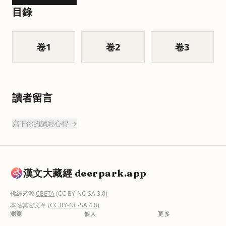
目錄
卷
1
卷
2
卷
3
讀者留言
寫下你的讀經心得 →
漢文大藏經 deerpark.app
佛經來源
CBETA
(CC BY-NC-SA 3.0)
本站其它文章
(CC BY-NC-SA 4.0)
瀏覽
個人
更多