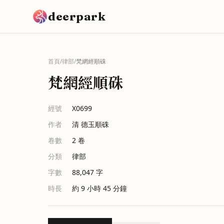
跳到主要內容
deerpark
首頁
/
律部
/
梵網經順硃
梵網經順硃
經號
X0699
作者
清 德玉順硃
卷數
2
卷
分類
律部
字數
88,047
字
時長
約 9 小時 45 分鐘