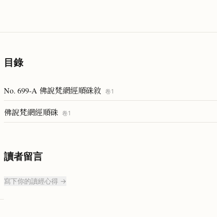
目錄
No. 699-A 佛說梵網經順硃敘
卷
1
佛說梵網經順硃
卷
1
讀者留言
寫下你的讀經心得 →