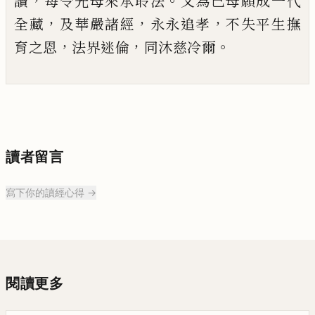
，
。
讀
每令先母來承聆法
又為
己
母
願成一代
，
，
，
全藏
及華嚴諸經
永永追孝
不失平生撫
，
，
。
育之恩
法界迷倫
同沐慈冷爾
讀者留言
寫下你的讀經心得 →
閱讀更多