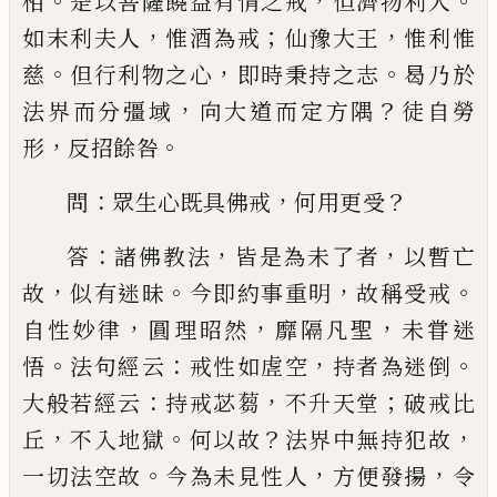
。
，
。
相
是以菩薩饒益有情之戒
但濟物
利人
，
；
，
如末利夫人
惟酒為戒
仙豫大王
惟利惟
。
，
。
慈
但
行利物之心
即時秉持之志
曷乃於
，
？
法界而分彊域
向大道而定方隅
徒自勞
，
。
形
反招餘咎
：
，
？
問
眾生心既具佛戒
何用更受
：
，
，
答
諸佛教法
皆是為
未了者
以暫亡
，
。
，
。
故
似有迷昧
今即約事重明
故稱受
戒
，
，
，
自性妙律
圓理昭然
靡隔凡聖
未甞迷
。
：
，
。
悟
法句經
云
戒性如虗空
持者為迷倒
：
，
；
大般若經云
持戒苾蒭
不升天堂
破戒比
，
。
？
，
丘
不入地獄
何以故
法界中無持
犯故
。
，
，
一切法空故
今為未見性人
方便發揚
令