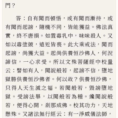
？
門
：
，
，
答
自有聞而頓悟
或有
聞而漸持
或
，
，
。
有聞而起謗
隨機不同
皆能獲益
佛法
真
，
。
，
。
實
終不唐損
如置毒乳中
味味殺人
又
，
。
，
如以毒塗
皷
遠近皆喪
此大乘戒法
聞而
，
。
，
起謗
尚獲大益
起尚
供養恒沙佛人
何況
，
。
諦信
一心求受
所以文殊菩薩
經中校量
：
，
，
，
云
譬如有人
聞說般若
起謗不信
墮地
。
？
，
獄
勝供養恒沙佛者
何以故
供養恒沙佛
。
，
只得人天生
滅之福
若聞般若
毀謗墮地
。
，
。
獄
受謗法畢
以聞般若
為種
纔聞說般
，
，
。
，
若
便得心開
剎那成佛
校其功力
天
地
。
：
，
懸殊
又諸法無行經云
有一淨威儀法師