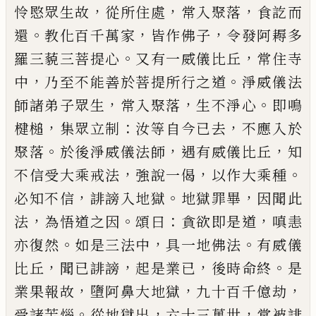
，
，
，
怜愍眾
生故
從所住處
常入聚落
食訖而
。
，
，
還
教化百千萬家
皆作佛子
令發阿耨多
。
，
羅三藐三菩提心
又有一威
儀比丘
常住寺
，
。
中
乃至不能善於菩提所行之道
淨
威儀法
，
，
。
師諸弟子眾生
常入聚落
生不淨心
即鳴
，
：
，
楗
槌
集眾立制
汝等自今
已
去
不應入於
。
，
，
聚落
於後淨
威儀法師
遇有威儀比丘
知
，
，
。
不信受大乘戒法
強說
一偈
以作大乘種
，
。
，
必知不信
誹謗入地獄
地獄罪畢
因聞此
，
。
：
，
法
為悟道之因
頌曰
貪欲即是道
嗔恚
。
，
。
亦復
然
如是三法中
具一地佛法
有威儀
，
，
，
。
比丘
聞
已
誹謗
起是業
已
後時命終
是
，
，
，
業果報故
墮阿鼻大地獄
九
十百千億劫
。
，
，
受諸苦惱
從地獄出
六十三萬世
常被
誹