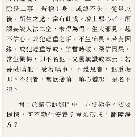
，
，
，
除是二事
若捨此身
或終不失
從是以
，
，
。
，
後
所生之處
當有此戒
增上惡心者
所
，
，
，
謂妄說人法二空
未得為
得
生大邪見
起
，
，
。
不信心
故犯輕重之垢
不生怖畏
若
有因
，
，
，
，
緣
或犯輕重等戒
雖暫時破
深信因果
，
。
：
常生懺
悔
即不名犯
又曇無讖戒本云
若
，
，
，
菩薩嗔他
受著嗔
事
不體息者
犯重垢
。
，
，
，
罪
不犯者
常欲捨嗔
嗔心猶起
是名不
。
犯
：
，
。
問
於諸佛誘進門中
方便極多
省要
，
？
，
提携
何不勸生
安養
豈須破戒
翻障淨
？
方