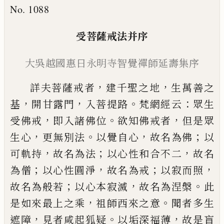
No. 1088
受菩薩戒法并序
大吳越國惠日永明寺智覺禪師延壽集序
，
，
詳夫菩薩戒者
建千聖之地
生萬善之
，
，
。
：
基
開甘露門
入菩提路
梵網經云
眾生
，
。
，
受佛戒
即入諸佛位
欲知
佛戒者
但是眾
，
。
，
；
生心
更無別法
以覺自心
故名為佛
以
，
；
，
可軌持
故名為法
以心性和合不二
故名
；
，
；
，
為僧
以
心性圓淨
故名為戒
以寂而照
；
，
。
故名為般若
以心本
寂滅
故名為涅槃
此
，
。
是如來最上之乘
祖師西來之
意
聞者多生
，
。
，
遮障
見者咸起狐疑
以垢深福薄
故是
盲