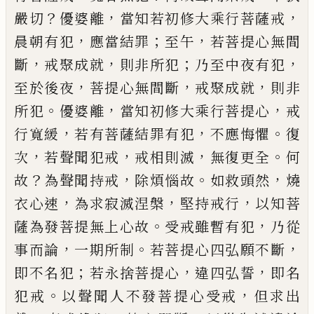
？
，
，
嚴切
優婆離
當知若初修大乘行菩薩戒
，
；
，
晨朝有犯
應當結罪
至午
若菩提心無間
，
，
；
，
斷
戒聚成
就
則非所犯
乃至中夜有犯
，
，
，
至於後夜
菩提心無間
斷
戒聚成就
則非
。
，
，
所犯
優婆離
當知初修大乘行菩
提心
戒
，
，
。
行寬緩
若有菩薩結罪有犯
不應悔懼
復
，
，
，
。
次
若聲聞犯戒
戒相則滅
無復更全
何
？
，
。
，
故
為聲聞持戒
除煩惱故
如救頭然
燒
，
，
，
衣心速
為求寂滅涅槃
堅持
戒行
以知菩
。
，
薩為發菩提無上心故
受戒雖暫有犯
乃從
，
。
，
事而論
一期所制
若菩提心四弘願不斷
；
，
，
即不
名犯
若永捨菩提心
違四弘誓
即名
。
，
犯戒
以聲聞人
不發菩提心受戒
但求出