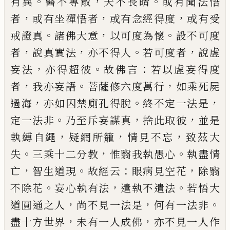
。
，
。
有異
醫不專散
天不長晴
或有聞法悟
，
，
，
者
或有坐禪悟者
或有念經得度
或有受
。
，
。
戒證真
諸佛
大意
以可度為懷
設不可度
，
，
。
，
者
說真實法
亦不得入
若可度者
說虗
，
。
：
妄法
亦得超彼
故佛言
若以虗妄得
度
，
。
，
者
我亦妄語
菩薩修六度萬行
如乘死屍
，
。
，
過海
亦
如囚禁廁孔得脫
終不定一法是
。
，
，
定一法非
乃至斥
妄謀真
捨此取彼
並是
，
，
，
執縛自繩
疑網所籠
情見不
忘
致茲大
。
，
。
失
三乘十二分教
惟翳我執愚心
執盡情
，
。
：
，
亡
智生道現
故經云
眼病見空花
除翳
。
，
。
不除花
妄心
執有法
遣執不遣法
若悟大
，
，
。
道圓通之人
尚不見一
法是
何有一法非
，
，
盡十方世界
未有一人成佛
亦不
見一人作