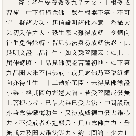
：
，
答
若生安養教受九品之
文
上根受戒
，
，
，
習禪
中下行道念佛
眾生根器不等
不
可
。
，
守一疑諸大乘
起信論明諸佛本意
為攝大
，
，
乘初
入信之人
恐生惡世難得成就
令迴向
，
，
往生免得退
轉
若見佛法身易成就法忍
此
。
：
是明文證上品往生
如文殊菩薩云
如壯士
，
。
屈伸臂頃
上品見佛便證菩
薩初地
如下第
，
九品聞大乘不信佛戒
或只念佛乃
至臨終迴
，
，
向亦得往生
十二劫始花開
未得見佛漸
證
，
。
小乘
格其圓功遲速大隔
若受菩薩戒發無
，
，
上菩
提心者
已
信大乘
已
受大法
中間設破
，
亦兼念佛懺
悔助生
又得戒威德力發大乘心
。
，
，
力
不受戒者亦造
惡業
只有念佛之力
全
。
，
無戒力及聞大乘法等力
約
世間論
少力且