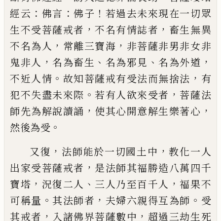
：
：
！
經云
佛言
佛子
若過去未來現在一切
眾
，
，
生不受菩薩戒者
不名有情誌者
畜生無異
，
，
不名
為人
常離三寶海
非菩薩非男非女非
，
、
、
，
鬼非人
名為
畜生
名為邪見
名為外道
。
，
不近人情
故知菩薩戒有
受法而無捨法
有
。
，
犯不失盡未來際
若有人欲來受
者
菩薩法
，
，
師先為解說讀誦
使其心開意解生樂著
心
。
然後為受
，
，
又復
法師能於一切國土中
教化一人
，
出家受菩薩
戒者
是法師其福勝造八萬四千
，
、
，
寶塔
況復二人
三
人乃至百千人
福果不
。
，
。
可稱量
其法師者
夫婦六親
得互為師
受
，
，
其戒者
入諸佛界菩薩數中
超過三劫
生死