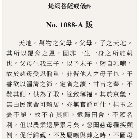
梵網菩薩戒儀
終
No. 1088-A
䟦
，
。
，
。
天地
萬物之父母
父母
子之天地
，
其所以覆育之恩
固非一生一身之所能報
。
，
，
，
也
父母生我三子
以予末
子
躬自乳哺
，
。
故於慈母受恩偏重
非若他人之母子
也
予
，
，
，
甞欲以溫清之節
定省之讀
甘旨之奉
不
，
，
。
，
難其
側
供為子聀
適致薄福
其於京畿
，
，
無由民家舍可賴
居
亦無官爵可仕
桂玉之
，
。
，
憂不絕
故不在其側
遠歸
田舍
不顧名
，
。
利
但以農業退居累月矣
忽聞慈母罹
疾顛
，
，
，
倒
促行歸覲
不及屬曠與葬之時
不圖母