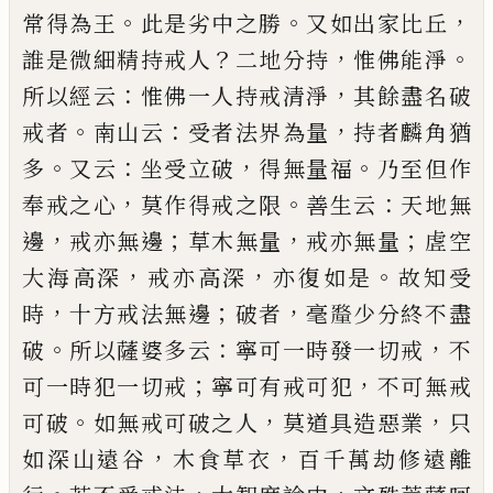
。
。
，
常得為王
此是劣中之勝
又如出家比
丘
？
，
。
誰是微細精持戒人
二地分持
惟佛能淨
：
，
所以經
云
惟佛一人持戒清淨
其餘盡名破
。
：
，
戒者
南山云
受
者法界為量
持者麟角猶
。
：
，
。
多
又云
坐受立破
得無量
福
乃至但作
，
。
：
奉戒之心
莫作得戒之限
善生云
天地
無
，
；
，
；
邊
戒亦無邊
草木無量
戒亦無量
虗空
，
，
。
大海高深
戒亦高深
亦復如是
故知受
，
；
，
時
十方戒法無邊
破者
毫
𨤲
少分終不盡
。
：
，
破
所以薩婆多云
寧可一時發一
切戒
不
；
，
可一時犯一切戒
寧可有戒可犯
不可無戒
。
，
，
可破
如無戒可破之人
莫道具造惡業
只
，
，
如深山遠
谷
木食草衣
百千萬劫修遠離