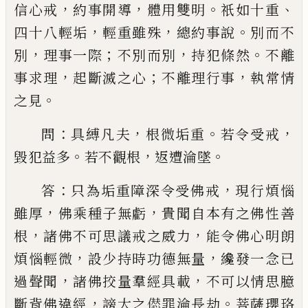
，
，
。
、
信心
戒
約事開導
體用雙明
祇如十重
，
，
。
四十八輕垢
輕重
雖殊
總約事說
別而不
，
；
，
。
別
理事一際
不別而別
持犯
條然
不離
，
；
，
事求理
起斷滅之心
不離理行事
執常情
。
之見
：
，
。
，
問
具縛凡夫
根微垢重
若令受戒
。
，
。
毀犯益多
若不觀
根
返遭淪墜
：
，
答
只為垢重障深令受佛戒
現行煩惱
，
，
雖厚
佛乘種子無虧
貴聞自本有之佛性善
，
，
根
諸佛
不可思議戒之威力
能令佛心明朗
，
，
煩惱輕微
設少
持時功德無量
纔發一念
已
，
，
過聲聞
諸佛挍量羣經
具載
不可以情思臆
，
。
斷背佛違經
謗大之
𠎝
罪淪長
劫
菩薩瓔珞