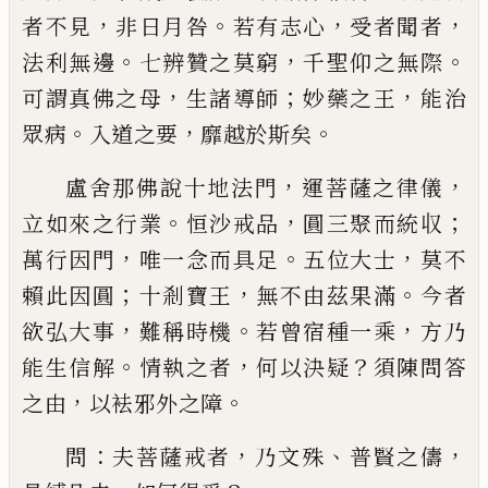
，
。
，
，
者不見
非日月咎
若有志心
受者聞者
。
，
。
法利無邊
七辨贊之莫窮
千聖仰之無際
，
；
，
可謂真佛之母
生諸
導師
妙藥之王
能治
。
，
。
眾病
入道之要
靡越於斯矣
，
，
盧舍那佛說十地法門
運菩薩之律儀
。
，
；
立如來之行
業
恒沙戒品
圓三聚而統収
，
。
，
萬行因門
唯一念而具
足
五位大士
莫不
；
，
。
賴此因圓
十剎寶王
無不由茲果
滿
今者
，
。
，
欲弘大事
難稱時機
若曾宿種一乘
方乃
。
，
？
能
生信解
情執之者
何以決疑
須陳問答
，
。
之由
以袪邪
外之障
：
，
、
，
問
夫菩薩戒者
乃文殊
普賢之儔