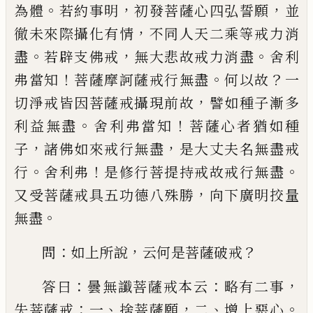
。
，
，
為體
若約事明
初發菩薩心四弘誓願
並
，
徹未來際攝化有情
不同人天二乘等戒力消
。
，
。
盡
若辟支佛戒
無大悲故戒力消盡
舍利
！
。
？
弗當知
菩薩
摩訶薩戒行無盡
何以故
一
，
切淨戒皆因菩薩戒攝
現前故
譬如種子漸多
。
！
利益無盡
舍利弗當知
菩薩
心者猶如種
，
，
子
諸佛如來戒行無盡
是大丈夫名無
盡戒
。
！
。
行
舍利弗
是修行菩提持戒故戒行無盡
，
又受
菩薩戒具五功德八殊勝
向下廣明挍量
。
無盡
：
，
？
問
如上所說
云何是菩薩破戒
：
：
，
答曰
曇無讖菩薩戒
本云
略有二事
：
、
，
、
。
失菩薩戒
一
捨菩薩願
二
增上惡心