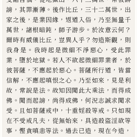
，
。
，
，
謗
其罪漸薄
後作比丘
三十二萬世
出
，
，
，
家之後
是
業因緣
返道入俗
乃至無量千
，
，
。
？
萬世
諸根暗鈍
師子
游步
於汝意云何
，
？
，
爾時有威儀比丘
豈異人乎
勿造
斯觀
則
。
，
我身是
我時起是微細不淨惡心
受此罪
，
。
，
業
墮於地獄
若人不欲起微細罪業者
於
，
。
，
彼菩薩
不應
起於惡心
菩薩所行道
皆當
，
。
，
信解
不應起嗔恨之心
乃至如來
見是利
，
。
，
故
常說是法
故知因聞此大乘法
而得成
。
，
，
佛
聞而起謗
尚得成佛
何況志誠求聞求
。
，
。
受
且如菩薩戒中
十重婬殺等戒
只如現
，
，
在不受戒凡
夫
從無始來
具造殺盜淫欲等
，
。
，
，
事
慳貪嗔恚等法
過
去
已
造
現在今造