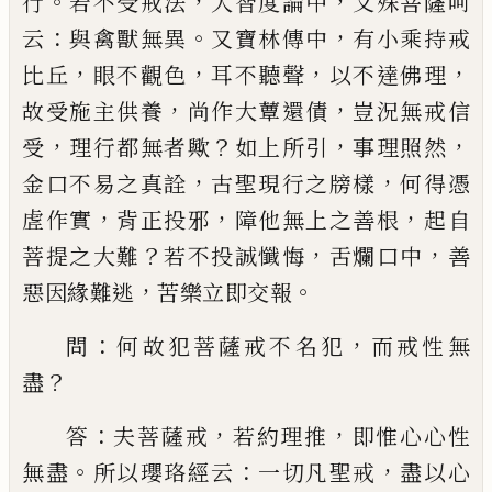
。
，
，
行
若不受戒法
大智
度論中
文殊菩薩呵
：
。
，
云
與禽獸無異
又寶林傳中
有
小乘持戒
，
，
，
，
比丘
眼不觀色
耳不聽聲
以不達佛理
，
，
故
受施主供養
尚作大蕈還債
豈況無戒信
，
？
，
，
受
理行都
無者歟
如上所引
事理照然
，
，
金口不易之真詮
古聖
現行之牓樣
何得憑
，
，
，
虗作實
背正投邪
障他無上之
善根
起自
？
，
，
菩提之大難
若不投誠懺悔
舌爛口中
善
，
。
惡因緣難逃
苦樂立即交報
：
，
問
何故犯菩薩戒不名犯
而戒性無
？
盡
：
，
，
答
夫菩薩戒
若約理推
即惟心心性
。
：
，
無盡
所以瓔珞經云
一切凡
聖戒
盡以心