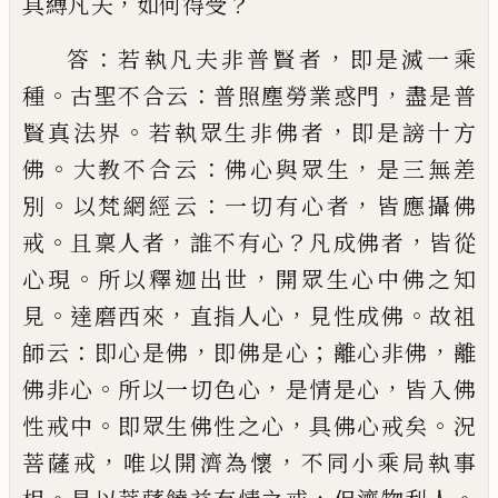
，
？
具縛凡夫
如何得
受
：
，
答
若執凡夫非普賢者
即是滅一乘
。
：
，
種
古聖不合
云
普照塵勞業惑門
盡是普
。
，
賢真法界
若執眾生非
佛者
即是謗十方
。
：
，
佛
大教不合云
佛心與眾生
是三
無差
。
：
，
別
以梵網經云
一切有心者
皆應攝佛
。
，
？
，
戒
且稟
人者
誰不有心
凡成佛者
皆從
。
，
心現
所以釋迦出世
開眾生心中佛之知
。
，
，
。
見
達磨西來
直指人心
見性成
佛
故祖
：
，
；
，
師云
即心是佛
即佛是心
離心非佛
離
。
，
，
佛非
心
所以一切色心
是情是心
皆入佛
。
，
。
性戒中
即眾生
佛性之心
具佛心戒矣
況
，
，
菩薩戒
唯以開濟為懷
不
同小乘局執事