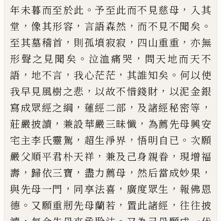
。
，
年未
暮而至於此
予至此而不見慈母
入其
，
，
，
。
堂
像其形容
言語森然
而不見不聞矣
，
，
，
至其墓稽首
則孤墳寂寂
四山重重
亦無
。
，
形聲之見聞矣
泣洫痛哭
問天地而
天不
，
，
，
。
語
地不言
我心茫茫
其誰知矣
何以使
，
，
我早見
風樹之悲
以故不惜錢財
以泥金銀
，
，
，
寫成眾經之綱
蓮經二部
及諸經秘密等
，
，
莊嚴披讀
兼設華嚴三昧
懺
為薦先母興安
，
，
。
宅主李氏靈駕
超生淨界
悟明自
已
次願
，
，
嚴父順平君朴天祥
兼及
己
身親眷
現增福
，
，
，
，
壽
歸依三寶
盡力薦母
然后當成妙果
，
，
，
與先母一門
同享法喜
廣度眾生
報佛恩
。
，
，
德
又願重剏先母蘭若
置此諸經
往往披