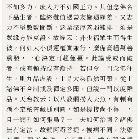
，
。
不如多力
庶人力不如國王力
其但
念佛名
，
，
下品生者
臨終難值遇善友皆遇緣差
又志
，
，
力不堅數數間斷
惡業深厚善弱難排
須是
。
：
眾緣方
能克證
故經云
非少福眾生而得生
，
，
彼
何如大小俱
運權實兼行
廣備資糧萬善
，
。
熏發
一心決定可趍蓮
臺
此論受戒而破
，
，
者
或有頓持或有漸持
若
但
令一
門念佛往
，
，
。
生
則九品虗設
上品大乘孤然可棄
從上
，
諸佛不合制戒及禪定多聞
但說一門以度群
。
：
，
品
天
台教云
以八教網撈人天魚
有頓有
，
，
漸不定秘密藏
通別圓
如是機接尚不得一
？
？
且一網孔如何張鳥
一
士夫如何治國
諸佛
，
。
，
無有定法
故號阿耨菩提
機病
不同
法藥