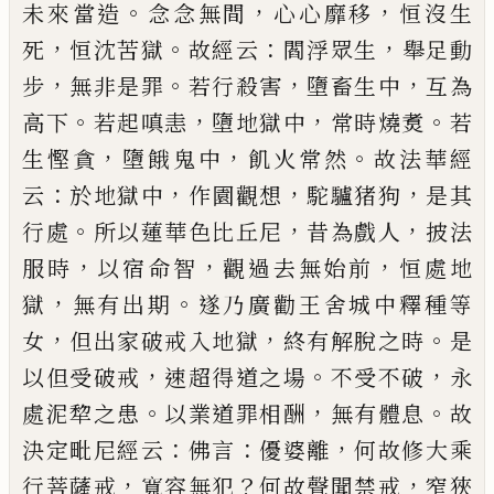
。
，
，
未來當造
念念無間
心心靡移
恒
沒生
，
。
：
，
死
恒沈苦獄
故經云
閻浮眾生
舉足動
，
。
，
，
步
無非
是罪
若行殺害
墮畜生中
互為
。
，
，
。
高下
若起嗔恚
墮地
獄中
常時燒煑
若
，
，
。
生慳貪
墮餓鬼中
飢火常然
故法
華經
：
，
，
，
云
於地獄中
作園觀想
駝驢猪狗
是其
。
，
，
行處
所
以蓮華色比丘尼
昔為戲人
披法
，
，
，
服時
以宿命智
觀
過去無始前
恒處地
，
。
獄
無有出期
遂乃廣勸王舍城
中釋種等
，
，
。
女
但出家破戒入地獄
終有解脫之時
是
，
。
，
以但受破戒
速超得道之場
不受不破
永
。
，
。
處泥犂之
患
以業道罪相酬
無有體息
故
：
：
，
決定毗尼經云
佛言
優婆離
何故修大乘
，
？
，
行菩薩戒
寬容無犯
何故聲聞
禁戒
窄狹