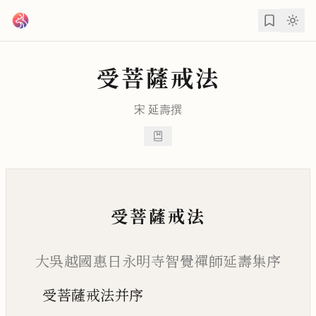
跳到主要內容
受菩薩戒法
宋
延壽
撰
受菩薩戒法
大吳越國惠日永明寺智覺禪師延壽集序
受菩薩戒法并序