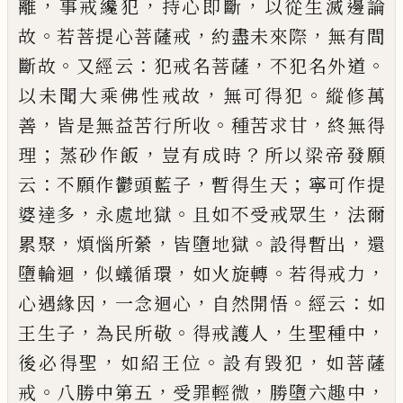
，
，
，
離
事戒纔犯
持心即斷
以
從生滅邊論
。
，
，
故
若菩提心菩薩戒
約盡未來際
無有
間
。
：
，
。
斷故
又經云
犯戒名菩薩
不犯名外道
，
。
以未聞大
乘佛性戒故
無可得犯
縱修萬
，
。
，
善
皆是無益苦行所
收
種苦求甘
終無得
；
，
？
理
蒸砂作飯
豈有成時
所以梁
帝發願
：
，
；
云
不願作
鬱
頭藍子
暫得生天
寧可作提
，
。
，
婆
達多
永處地獄
且如不受戒眾生
法爾
，
，
。
，
累聚
煩惱所
縈
皆墮地獄
設得暫出
還
，
，
。
，
墮輪迴
似蟻循環
如火旋
轉
若得戒力
，
，
。
：
心遇緣因
一念迴心
自然開悟
經云
如
，
。
，
，
王生子
為民所敬
得戒護人
生聖種中
，
。
，
後必得聖
如
紹王位
設有毀犯
如菩薩
。
，
，
，
戒
八勝中第五
受罪輕微
勝墮六趣中