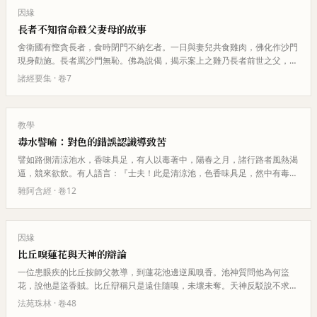
因緣
長者不知宿命殺父妻母的故事
舍衛國有慳貪長者，食時閉門不納乞者。一日與妻兒共食雞肉，佛化作沙門
現身勸施。長者罵沙門無恥。佛為說偈，揭示案上之雞乃長者前世之父，妻
乃前世之母，小兒乃前世之怨家…
諸經要集
· 卷
7
教學
毒水譬喻：對色的錯誤認識導致苦
譬如路側清涼池水，香味具足，有人以毒著中，陽春之月，諸行路者風熱渴
逼，競來欲飲。有人語言：『士夫！此是清涼池，色香味具足，然中有毒，
汝等勿飲。若當飲者，或令汝死…
雜阿含經
· 卷
12
因緣
比丘嗅蓮花與天神的辯論
一位患眼疾的比丘按師父教導，到蓮花池邊逆風嗅香。池神質問他為何盜
花，說他是盜香賊。比丘辯稱只是遠住隨嗅，未壞未奪。天神反駁說不求而
不捨、人不與而自取者，才是真正…
法苑珠林
· 卷
48