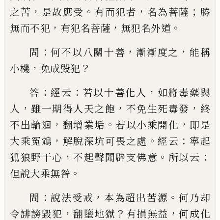
，
。
，
；
之苦
是故應受
有而犯者
名為菩薩
勝
，
，
。
無而不
犯
有犯名菩薩
無犯名外道
：
，
，
問
何不以八關十善
漸漸度之
能稱
，
？
小機
免成毀犯
：
：
，
答
經云
若以十善化人
如將毒藥與
，
，
，
人
雖一期得人
天之飽
不免生死毒發
終
，
。
，
不出輪迴
翻增業垢
若以
小乘開化
即是
，
。
：
大乘冤鴆
解脫深坑可畏之處
經云
寧起
，
。
：
狐狼野干心
不起聲聞辟支佛意
所以云
。
但
說
大乘無咎
：
，
。
問
說法受戒
本為超出苦源
何乃却
，
？
，
令誹謗毀犯
翻
墮地獄
有損無益
何成化