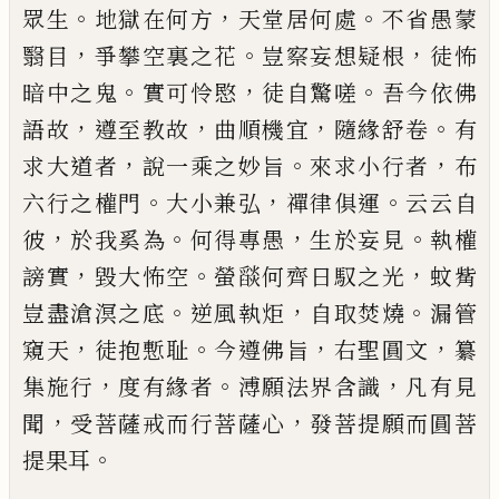
。
，
。
眾生
地獄在何方
天堂居何處
不省愚蒙
，
。
，
翳目
爭攀空裏之花
豈察妄想疑根
徒怖
。
，
。
暗中之鬼
實可怜愍
徒自驚嗟
吾今依佛
，
，
，
。
語故
遵至教故
曲順
機宜
隨緣舒卷
有
，
。
，
求大道者
說一乘之妙旨
來求小
行者
布
。
，
。
六行之權門
大小兼弘
禪律俱運
云云自
，
。
，
。
彼
於我奚為
何得專愚
生於妄見
執權
，
。
，
謗實
毀大怖空
螢
𦦨
何齊日馭之光
蚊觜
。
，
。
豈盡滄溟之底
逆風執炬
自取焚燒
漏管
，
。
，
，
窺天
徒抱慙耻
今遵佛旨
右聖圓文
纂
，
。
，
集施行
度有緣者
溥願法界含識
凡有見
，
，
聞
受菩
薩戒而行菩薩心
發菩提願而圓菩
。
提果耳