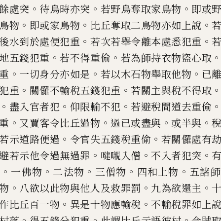
。
。
。
餘處突
待鳥時亦突
若野鳥奪取家鳥物
即或
。
。
。
鳥物
即或家鳥物
比丘奪取二鳥物亦如
上說
。
。
後水到於處便犯
重
若次若舉令離本處悉犯重
。
。
地五錢犯重
若不得重
偷
若為師
持衣物盜心取
。
。
。
重
一切
身分亦如是
若以木石物舉取他物
已
。
。
犯重
關儸不輸稅五錢犯重
若關主與稅不得取
。
。
。
盡入
官者犯
仰限輸不犯
若避稅間道去重偷
。
。
。
。
重
又賈客令比丘過物
過
已或盡與
或半與
。
。
若示
道路便過
令官失五錢稅重
偷
若關儸處有
。
。
。
避若示他令過無過罪
𠸻
嚫入僧
不入者犯突
。
。
。
。
。
犯
一佛物
二法物
三僧物
四和上物
五諸
師
。
。
。
物
八欲以此物與他人及
救罪罰
九為欲還主
。
。
作
比丘百一物
異是十物應輸稅
不輸稅罪如
上
。
。
。
村落
得五錢分犯重
此謂比丘示語彼村
令賊