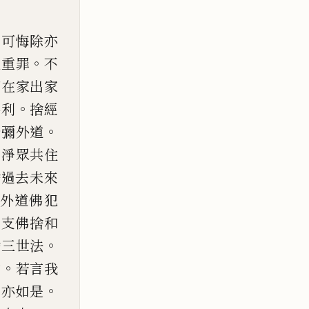
不可悔除亦
。
犯重
罪
不
切在家出家
。
共
利
捨經
。
沙彌外道
清
淨眾共住
捨過去未來
外道佛犯
辟支佛捨和
。
捨三世法
。
偷
若言
我
。
尼亦如是