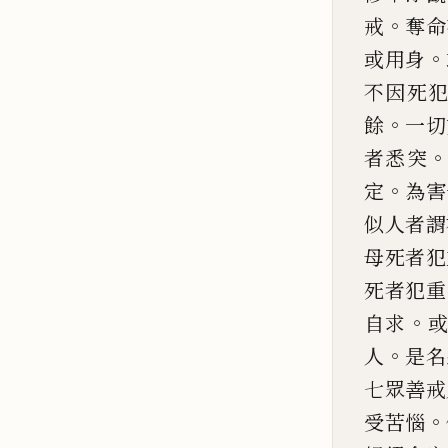
。
戒
奪命
。
或用身
不因死
。
餘
一切
者悉突
。
定
為害
似人者謂
母死者
犯
死者犯重
。
自求
。
人
是名
七眾善戒
。
受苦惱