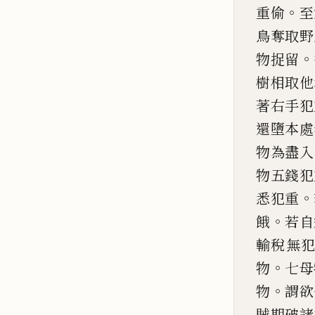
。
重
偷
至
鳥奪取
野
。
物捉留
樹相取他
著右手犯
還墮本處
物為盡入
物五錢犯
。
悉犯重
。
餓
若自
輸稅無
。
物
七母
。
物
謂欲
賊期破諸