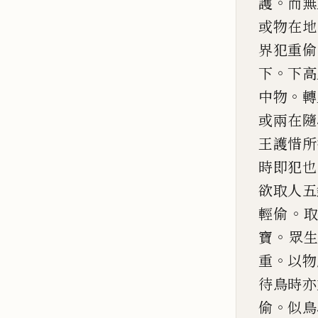
。
護
而無
或物在地
界犯重
偷
。
下
下高
。
中物
轉
或兩在隨
王護惜所
時即犯也
欲取人五
。
輕
偷
。
寶
眾
。
重
以物
待鳥時亦
。
偷
似鳥