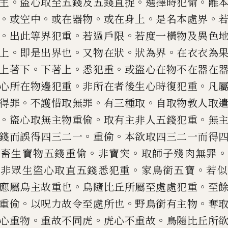
。
。
。
主
盜心取至五錢及五錢直
捉
選擇時犯
偷
離
。
。
。
。
。
或空
中
或在器物
或在身上
是名本處界
。
。
。
出此等界犯重
若過戶限
若
度一橫物及異色
。
。
。
。
上
即是
出界也
又物在狀
狀為界
在衣衣為
。
。
。
上著下
下著上
悉犯重
或盜心在
物不在器在
。
。
心所在物
邊犯重
非所在者後生心時復犯重
凡
。
。
。
得罪
不護惜取無罪
有三種
取
自取物教人取
。
。
。
盜心
取無主物重
偷
取有主非人五錢犯重
無
。
。
錢而誤得四三二一
重
偷
本欲取四三二一而得
。
。
。
取畜
生寶物五錢重
偷
非寶突
取師子殘肉無罪
。
。
生非眾生盜心取直五錢悉犯
重
家鳥銜五寶
若似
。
。
應屬
鳥主故重也
鳥隨比丘所屬至處處犯重
至
。
。
。
重
偷
以呪力故令至處
所也
野鳥銜有主物
奪
。
。
。
心重物
重故不同虎
虎心不重故
鳥隨比丘
所