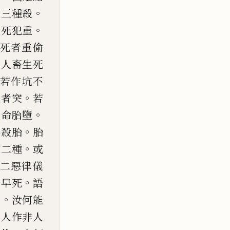
。
又三種殺
。
是死犯重
死者重
偷
。
人畜生死
若作坑不
。
死者突
若
。
故命胎墮
。
為殺胎
胎
。
有二種
或
二惡律儀
。
如早死
語
。
言
汝何能
。
人作非人