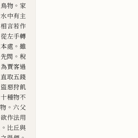
。
野鳥物
家
若水中有主
若相言若作
。
從左手轉
。
離本
處
雖
。
。
先問
稅
。
為
賈客過
稅直取五錢
劫盜惡狩飢
有十種物不
。
物
六父
十欲作法用
。
說
比丘與
。
取之得便