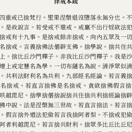
律戒本疏
。
。
四重戒已捨梵行
聖果涅槃退沒墮落
永無分也
。
。
。
是故說
言
若受戒不還戒
戒羸不出行婬欲法
。
。
捨戒有十九事
是捨戒餘非捨
戒
向內五眾及一
。
。
。
名捨
戒
言義捨佛法僧辟支佛
捨學說
捨共住
。
。
。
上
捨比丘沙門釋子
非我比
丘沙門釋子
我是
。
。
增上戒
定慧名為學
一切布薩名為說
清淨眾似
。
。
。
共利法財利名為共利
九部經名經論
若言義
。
。
不名捨戒
若直言捨佛是名捨戒
貪欲捨佛
假言捨
。
咲越毘尼
捨學捨
僧捨說捨共住捨共利捨經論捨
。
。
。
佛中說
法是涅槃無三世故
若直言
捨法
若言
。
。
假言捨外道
法犯
偷
若言我捨阿者梨
不捨戒犯
。
。
阿者利越毘尼
若言捨共財利
捨眾多比丘比丘