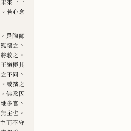
去未來一一
。
罪
若心念
。
是陶師
。
阿難壞之
。
王將赦之
以王道極
其
。
治之不同
。
縛
或
擯之
。
佛悉因
。
空地多
官
。
斯無主也
主
而不守