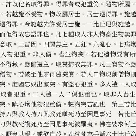
。
。
。
詐以他名取得罪
得罪者或犯重
偷
隨物
所屬
。
。
。
。
若越施不受物
物
故屬居士
居士邊得罪
施
。
。
邊得罪
今施越先許受居士施
一比丘尼
與施越
。
而但得故忘語罪
也
凡七種取人非人物畜生物無
。
。
。
。
。
意取
三暫因
四謂無主
五狂
六亂心
七病
。
。
。
取人物犯重
非人
偷
畜
生物突
若他遺物要有所
。
。
。
不
得藏
應歸還主
取糞掃衣無罪
凡三寶物不
。
。
僧物
若破至他處得隨
突償
若入口物現前僧物
。
。
。
突
度國忘奴出家突
有盜心犯重
多人遣
一人
。
。
。
取者犯重
二人遣
一人二俱犯重也
取非人畜生
。
。
突
瞋心壞他物犯重
偷
輕物突吉羅也
第三若比
持刀與教人持
刀與教死嘆死乃至因是事死 若比
。
刀與教死讚死乃至因是事死
波羅夷
佛在婆求河
。
。
。
厭
患其報
或欲自殺
鹿杖梵志手斷六十比丘