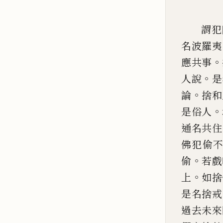
謂犯
名波羅夷
。
應共事
。
人說
是
。
論
捨和
。
是俗人
通名共住
佛犯偷
。
偷
若戲
。
上
如捨
是名捨戒
過去未來