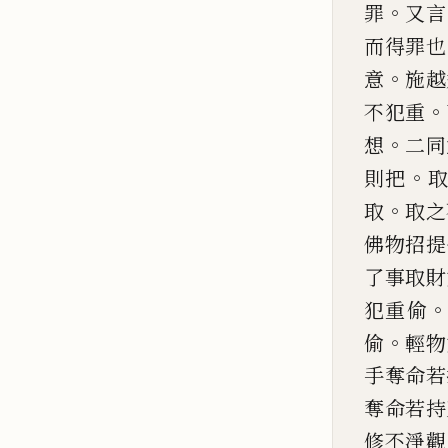
。
罪
又
言
而得罪也
。
意
施
越
。
不犯重
。
想
二同
。
則把
。
取
取之
佛物招提
了事取
財
犯重
偷
。
偷
輕物
手奪命若
奪命若持
修不淨觀