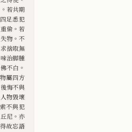
。
重
若共期
四足悉犯
。
取重
偷
若
。
賊失物
不
。
求捨取無
用
𠲿
治脚
腫
。
食佛不白
物屬
四方
而後悔不與
許人物毀壞
索不與犯
。
比丘尼
亦
得故忘語