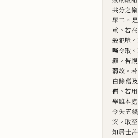
共分之
偷
。
舉二
。
重
若
在
。
殺犯墮
。
囑
令取
。
罪
若親
。
弱故
若
白餘僧
。
僧
若用
舉雖本處
令失五
。
突
取
至
知居士