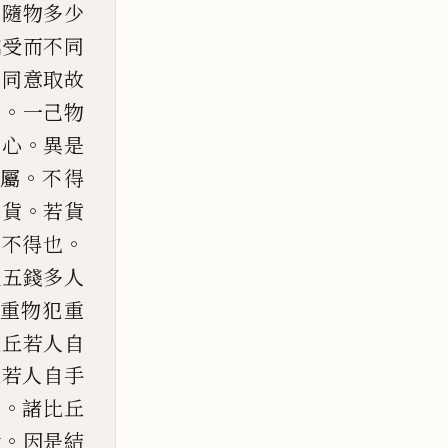
。
隨物多少
越受而不同
。
同意取故
。
罪
一己物
。
壞心
異是
。
屬
不得
。
應貨
若貨
。
則不得也
取五錢多人
重物犯重
丘若人自
丘若人
自手
。
上
諸比丘
。
命
因是結