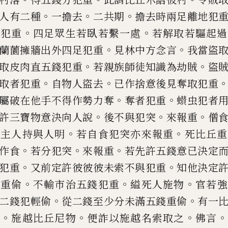
。
。
。
人有二種
一擔去
二共期
擔去時兩足離
地犯
。
。
是犯重
四足眾生若臥
若繫一處
若解取若驅起過
。
。
蘭薗擁牆出外四足犯重
見林中方念言
我當盜
。
。
取皮肉直五錢犯
重
若親族師徒知識為劫賊
盜
。
。
取者犯重
自物人盜去
已作捨意後見
奪取犯重
。
。
屬破在他手不
得作勢力奪
奪者犯重
𮕌
虫犯者
。
。
。
許三寶物意決向人說
後不與犯
突
來報重
僧
。
。
及主人持與
人明
若自食犯突亦來報重
死比丘重
。
。
。
作食
若分犯突
來報重
若先
許五錢意已決定
。
。
犯
重
又前定許彼彼彼未索不與犯重
知他決
定
。
。
。
錢重
偷
不輸市治五
錢犯重
縊死人施物
官若強
。
。
二錢犯輕
偷
從二錢至少分未滿五錢重
偷
有一
。
。
。
。
許
施越比丘尼物
便詐以施越名索取之
佛言