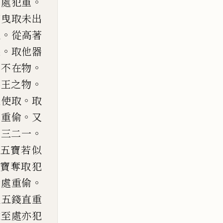
。
本處犯重
若曳取
未出
。
地
從高著
。
果
取他
器
。
器不在物
。
屬王
之物
。
遣使取
取
。
主
重
偷
又
。
四三二一
五寶若似
寶奪取犯
。
餘處重
偷
取五錢直重
欲至處亦犯