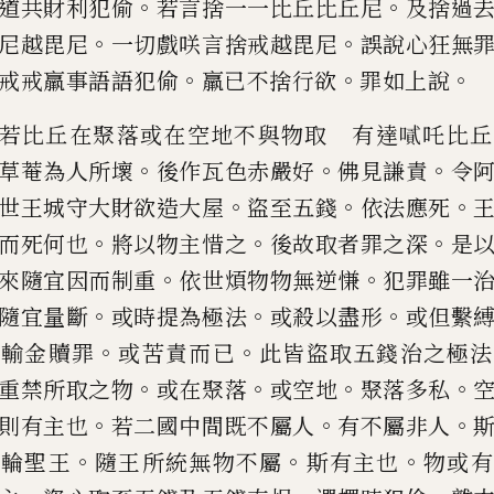
。
。
道共
財利犯
偷
若言捨一一比丘比丘尼
及捨過
。
。
尼越毘尼
一切戲咲
言捨戒越毘尼
誤說心狂無
。
。
。
戒戒羸事語語犯偷
羸已不捨行欲
罪
如上說
若比丘在聚落或在空地不與物取 有
達
𠽬
吒比丘
。
。
。
草菴為人所壞
後作瓦色赤嚴好
佛見謙責
令
。
。
。
世王城守大財欲造大屋
盜至五錢
依法應死
。
。
。
而死何也
將
以物主惜之
後故取者罪之深
是
。
。
來隨宜因而制重
依世煩物物無
逆慊
犯罪雖一
。
。
。
隨宜量
斷
或時提為極法
或殺以盡形
或但繫
。
。
或輸金贖罪
或苦責而已
此皆盜
取五錢治之極法
。
。
。
。
重禁所取
之物
或在聚落
或空地
聚落多私
。
。
。
則有主也
若二國中間既不屬
人
有不屬非人
。
。
。
轉輪聖
王
隨王所統無物不屬
斯有主也
物或有