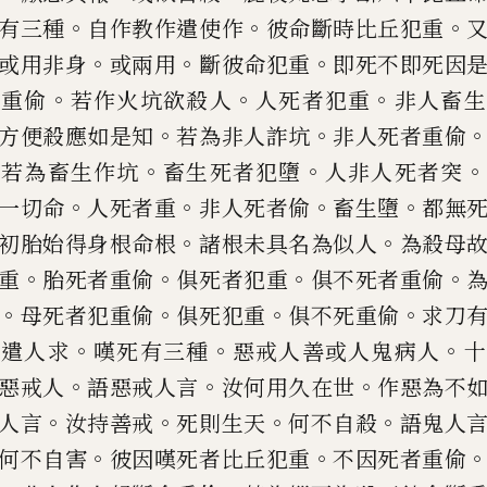
。
。
。
有三種
自作教作遣使
作
彼命斷時比丘犯重
。
。
。
或
用非身
或兩用
斷彼命犯重
即死不即死
因
。
。
。
犯重
偷
若作火坑欲殺
人
人死者犯重
非人畜生
。
。
方便殺應如是知
若為非人詐坑
非人死者
重
偷
。
。
。
。
若為畜生作坑
畜生
死者犯墮
人非人死者突
。
。
。
。
一切命
人死者重
非人死者
偷
畜生墮
都無
。
。
初胎始得身根命根
諸
根未具名為似人
為殺母
。
。
。
。
重
胎死者重偷
俱死者犯重
俱不死者
重偷
。
。
。
。
母死者犯重偷
俱
死犯重
俱不死重
偷
求刀
。
。
。
或
遣人求
嘆死有三種
惡戒人善或人鬼病人
十
。
。
。
惡戒人
語惡戒人言
汝
何用久在世
作惡為不
。
。
。
。
人言
汝持善戒
死則生天
何不自殺
語鬼
人
。
。
何不自害
彼因嘆死者
比丘犯重
不因死者重
偷