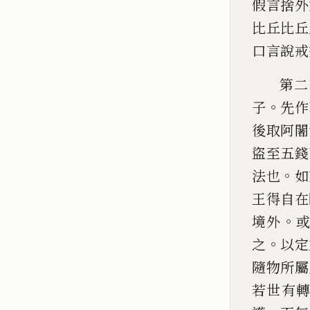
假言捨外
比丘比丘
口言
說戒
第二
。
子
先作
後
取阿闍
盜至五錢
。
法也
如
王得自在
。
境外
。
之
以定
隨物所屬
若世有