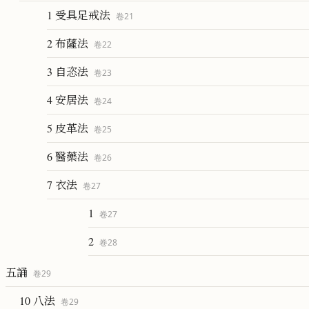
1 受具足戒法
卷
21
2 布薩法
卷
22
3 自恣法
卷
23
4 安居法
卷
24
5 皮革法
卷
25
6 醫藥法
卷
26
7 衣法
卷
27
1
卷
27
2
卷
28
五誦
卷
29
10 八法
卷
29