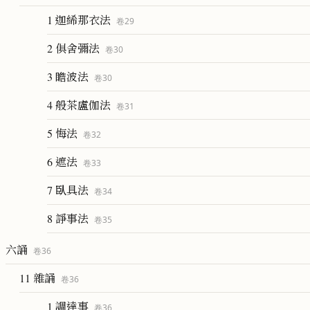
1 迦絺那衣法
卷
29
2 俱舍彌法
卷
30
3 瞻波法
卷
30
4 般茶盧伽法
卷
31
5 悔法
卷
32
6 遮法
卷
33
7 臥具法
卷
34
8 諍事法
卷
35
六誦
卷
36
11 雜誦
卷
36
1 調達事
卷
36