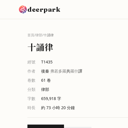
跳到主要內容
deerpark
首頁
/
律部
/
十誦律
十誦律
經號
T1435
作者
後秦
弗若多羅
共
羅什
譯
卷數
61
卷
分類
律部
字數
659,918
字
時長
約 73 小時 20 分鐘