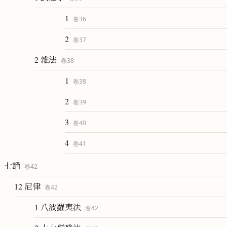
1
卷
36
2
卷
37
2 雜法
卷
38
1
卷
38
2
卷
39
3
卷
40
4
卷
41
七誦
卷
42
12 尼律
卷
42
1 八波羅夷法
卷
42