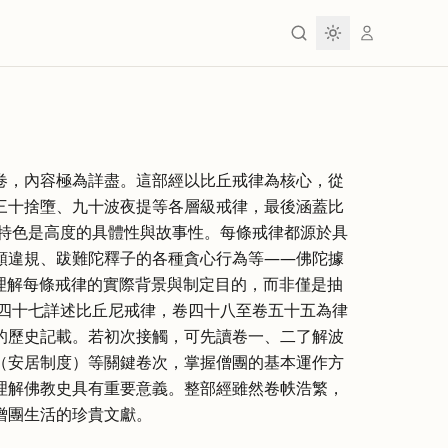
卷，內容極為詳盡。這部經以比丘戒律為核心，從
三十捨墮、九十波夜提等各層級戒律，最後涵蓋比
的特色是高度的具體性與故事性。每條戒律都源於具
類違規、跋難陀釋子的各種貪心行為等——佛陀據
理解每條戒律的實際背景與制定目的，而非僅是抽
卷四十七詳述比丘尼戒律，卷四十八至卷五十五為律
的歷史記載。若初次接觸，可先讀卷一、二了解波
（安居制度）等關鍵卷次，掌握僧團的基本運作方
理解佛教史具有重要意義。整部經雖然卷帙浩繁，
僧團生活的珍貴文獻。