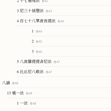
2 十七僧殘法
卷
42
3 尼三十捨墮法
卷
43
4 百七十八單波夜提法
卷
44
1
卷
44
2
卷
45
3
卷
46
5 八波羅提提舍尼法
卷
47
6 比丘尼八敬法
卷
47
八誦
卷
48
13 增一法
卷
48
1 一法
卷
48