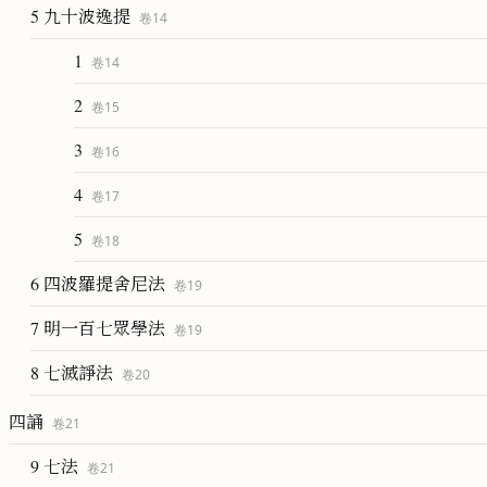
5 九十波逸提
卷
14
1
卷
14
2
卷
15
3
卷
16
4
卷
17
5
卷
18
6 四波羅提舍尼法
卷
19
7 明一百七眾學法
卷
19
8 七滅諍法
卷
20
四誦
卷
21
9 七法
卷
21