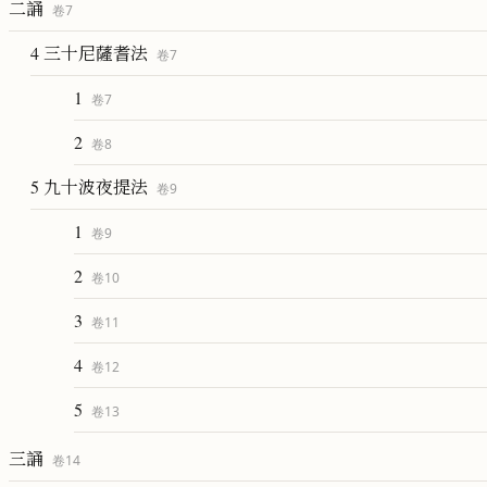
二誦
卷
7
4 三十尼薩耆法
卷
7
1
卷
7
2
卷
8
5 九十波夜提法
卷
9
1
卷
9
2
卷
10
3
卷
11
4
卷
12
5
卷
13
三誦
卷
14