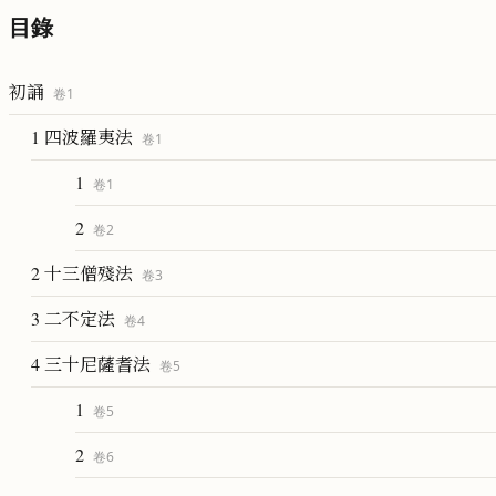
目錄
初誦
卷
1
1 四波羅夷法
卷
1
1
卷
1
2
卷
2
2 十三僧殘法
卷
3
3 二不定法
卷
4
4 三十尼薩耆法
卷
5
1
卷
5
2
卷
6