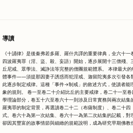
導讀
《十誦律》是後秦弗若多羅、羅什共譯的重要律典，全六十一
四波羅夷罪（淫、盜、殺、妄語）開始，逐步展開十三僧殘、
丘尼戒、眾學法、滅諍法等完整的僧團規範體系。 本律最大
體事件——須提那因妻子誘惑而犯淫戒、迦留陀夷多次引發各
此逐步制定戒律。這種「事件→制戒」的敘述方式，使讀者能
象的規則。 卷一至卷二十介紹比丘的主要戒律，卷二十一至
學理論部分，卷五十六至卷六十一則涉及日常實務與兩次結集
羅夷罪的制定背景，再選讀卷二十二（布薩制度）、卷二十四
式。卷六十為第一次結集、卷六十一為第二次結集的記載，對
卻因其豐富的故事情節與細緻的規範說明，成為研究早期佛教