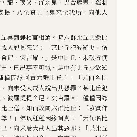
，
、
、
、
、
所
龍
夜
叉
浮
荼
鬼
毘舍遮鬼
羅剎
。
，
夜提
乃至實見土鬼來至我所
向他人
。
比丘喜鬪諍相言相
罵
時六群比丘共餘比
：「
、
大戒人說其惡罪
某比丘犯波羅夷
僧
，
。」
，
提舍尼
突吉羅
是中比丘
未破者便
，
。
便出
已出事不可滅
是中有比丘少欲知
：「
種種因緣呵責六
群比丘言
云何名比
，
？
已
向未受大戒人
說
出其惡罪
某比丘
犯
、
，
。」
提
波羅提提舍尼
突吉羅
種種因緣
，
：「
集比丘僧
知而故問六群比丘
汝實作
！」
：「
世尊
佛以種種因緣呵責
云
何名比
，
：『
諍已
向未
受大戒人出其惡罪
某比丘