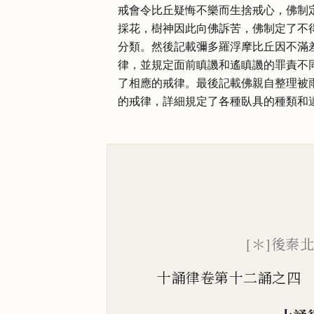
戒會令比丘疑悔不樂而生捨戒心，佛制
採花，樹神因此向佛訴苦，佛制定了不
分類。然後記載彌多羅浮摩比丘因不滿
律，並規定面前瞋譏和遙瞋譏的罪責不
了相應的戒律。最後記載佛親自整理被
的戒律，詳細規定了各種臥具的種類和
[＊]後秦
十誦律卷第十二誦之四