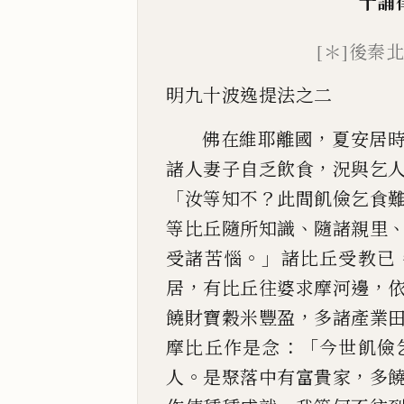
十誦
[＊]
後秦
明
九十波逸提
法
之二
，
佛在維耶離國
夏安居
，
諸人妻子自乏飲食
況與
乞
「
？
汝
等知不
此間飢儉乞食
、
等比丘隨所知識
隨諸親
里
。」
受諸苦惱
諸比丘受教已
，
，
居
有比丘往婆求摩河
邊
，
饒財寶穀米豐盈
多諸產業
：
「
摩比丘作是念
今世飢儉
。
，
人
是聚落中有富貴家
多