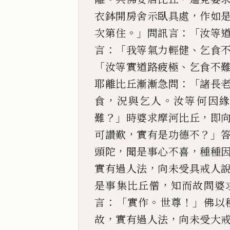
，
衣鉢開
房舍示臥具處
作如
。」
：「
次第住
問訊言
汝等
：「
、
言
我等氣力輕健
乞食
「
、
汝等實道路疲極
乞食不
：「
耶離比丘漸漸急問
諸長
，
。
食
況與乞人
汝等何因
？」
，
難
時婆求摩河比丘
即
，
？」
可
讚歎
實有是功德不
，
，
頭陀
聞是事心不喜
種種
，
實有過人
法
向未受具戒人
，
是事集比丘僧
知而故問婆
：「
。
！」
言
實作
世
尊
佛以
，
，
故
實有過人法
向未受大