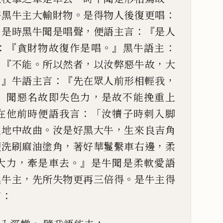
。
：
時黑牛主大輸財物
是得物人後復更唱
』
，
：『
是時黑牛聞是唱聲
便語主言
是人
：
『
。』
：
貪財物故復作是唱
黑牛語主
：『
。
，
，
不能
所以然者
以汝弊
惡
牛故
大
。』
：『
，
牛語主言
先在眾
人前形相輕我
」
，
聞惡
名故即失色力
是故不能挽重上
：「
在他前時便語我言
汝犢子時
刺入脚
。
，
入地中故
曲
汝是好黑大牛
生來良
吉
角
，
，
便洗刷麻油塗角
著好華鬘繫車
右邊
柔
，
。』
大力
牽是
車去
是牛聞是柔軟愛語
，
。
黑牛主
先所失
物更
再三倍得
是
牛主得
：
言