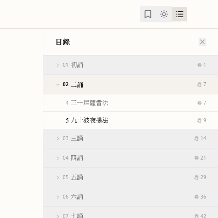
目錄
初誦
01
卷 1
二誦
02
卷 7
4 三十尼薩耆法
卷 7
5 九十波夜提法
卷 9
三誦
03
卷 14
四誦
04
卷 21
五誦
05
卷 29
六誦
06
卷 36
七誦
07
卷 42