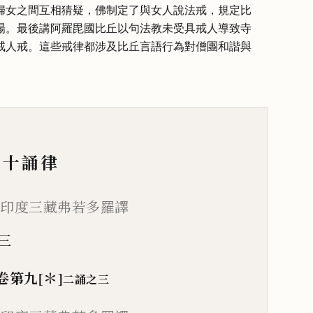
婦女之間互相猜疑，佛制定了與女人說法戒，規定比
場。最後講阿羅毘國比丘以句法教未受具戒人導致寺
戒人戒。這些戒律都涉及比丘言語行為對僧團和諧與
十誦律
北印度三藏弗若多羅譯
三
卷第九
[＊]
二誦之三