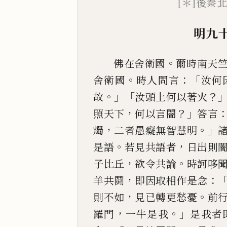
[＊]
後秦
明
九
。
佛在舍衛國
爾時南天
。
：「
舍衛國
時人問
言
汝
何
。」「
？
故
汝頭
上何以著火
，
？」
照天下
何以言闇
答言
，
。」
燭
二者愚癡無智慧明
。
，
是語
若
見共語者
日
出
則
，
。
子比丘
欲令共論
時訶哆
，
：
羊共
鬪
即因取相作是念
，
。
則不如
見已轉更愁憂
前
，
。」
羅門
一牛
是我
是我者