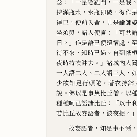
：「
，
念
一是婆羅門
一是我
，
，
持滿瓶水
水瓶即
破
復作
，
，
得已
便前入舍
見是論師
，
：「
坐須臾
諸人便言
可
共
。」
，
日
作
是語已便還宿處
，
。
待不來
知時已過
自到祇
。」
夜
時持衣鉢去
諸城內人
、
，
一人語二人
二人語三人
，
少
欲知足行頭陀
著衣持鉢
。
，
說
佛以是事集比丘僧
以
：「
種種
呵已語諸比丘
以十
，
。
若比丘故妄語者
波夜提
，
故妄語者
知是事不爾