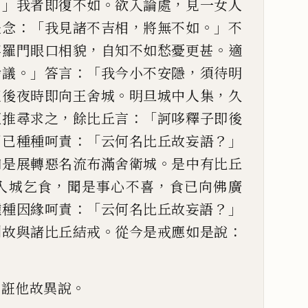
。」
。
，
我
者即復
不如
欲入論處
見一女人
：「
，
。」
是念
我見諸不吉相
將無不如
不
，
。
婆羅門眼口相貌
自知不如愁憂更甚
適
。」
：「
，
論議
答言
我今小不安隱
須待明
。
，
至後夜時即向王舍城
明
旦城中人集
久
，
：「
桓
推尋求之
餘比丘言
訶哆釋子即後
：「
？」
聞已種種呵責
云何
名比丘故妄語
。
如
是展轉惡名流布滿舍衛城
是中有比丘
，
，
入城乞食
聞是事
心不喜
食已向佛廣
：「
？」
種種因緣呵責
云何名比丘故妄語
。
：
利故與諸比丘結戒
從
今是戒應如是說
」
，
。
誑他故異說