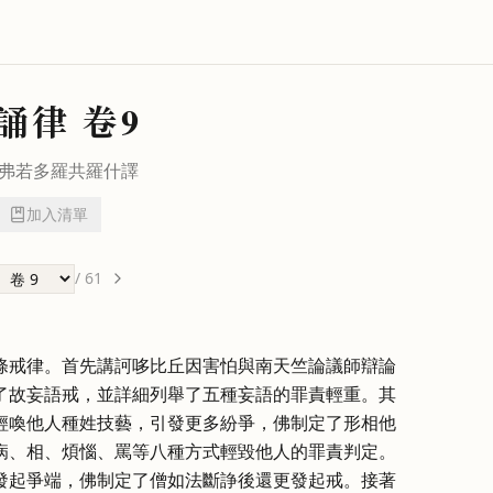
誦律
卷9
弗若多羅
共
羅什
譯
加入清單
/
61
條戒律。首先講訶哆比丘因害怕與南天竺論議師辯論
了故妄語戒，並詳細列舉了五種妄語的罪責輕重。其
輕喚他人種姓技藝，引發更多紛爭，佛制定了形相他
病、相、煩惱、罵等八種方式輕毀他人的罪責判定。
發起爭端，佛制定了僧如法斷諍後還更發起戒。接著