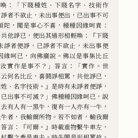
：「
、
、
輕
喚
下賤種姓
下賤名字
技術作
，
，
已諍者不欲止
未出事便
出
已出事不可
，
，
：
頭陀
聞是事心不喜
種種因緣呵責
，
，
：『
共他諍已
便出其過形相
輕
喚
下賤
，
，
未諍者
便諍
已諍者不欲止
未出事便
，
。
因緣呵已
向佛廣說
佛以是事集
比丘
「
？」
：「
。
汝實作是事不
答言
實作
世
「
，
，
，
云何名
比丘
喜鬪諍相罵
共他諍已
、
。』
，
種姓
名字技術
是時有未諍
者便諍
，
？」
，
已出
事不可滅
佛種種因緣呵已
說
，
，
過去有人有一黑牛
復有
一
人亦
有一牛
，
。
，
我牛者
我
輸爾所物
若不如者
輸我爾
，
：『
。』
，
答言
可爾
時載重物繫牛車
左
。
，
以杖
擊
之牽是車去
時牛聞是形相罵故