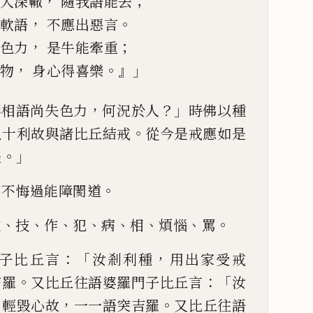
，
；
入深轍
隨我語能去
，
。
軟語
不應出惡言
，
；
色力
是牛能牽重
，
。』」
物
身心得喜樂
，
？」
形相
語
尚失色力
何況
於人
時佛以種
。
以十
利故與諸比丘結戒
從今是戒應如是
。」
提
。
若不悔過能障閡道
、
、
、
、
、
、
、
。
種
技
作
犯
病
相
煩惱
罵
：「
，
子比丘言
汝剎利種
用出家受戒
。
：「
吉羅
又比丘往語婆羅門
子比丘言
汝
」
，
。
輕毀
心故
一一語突吉羅
又比丘往語