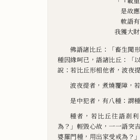
「『
載重
是故應
軟語有
我獲大財
：「
佛語諸比丘
畜生聞
，
：「
種因緣呵已
語諸比丘
：
，
說
若
比丘形相他者
波夜
，
，
波夜提者
煮燒覆
障
，
：
是中犯者
有八種
謂
，
種者
若比丘往語
剎利
？」
，
為
輕
毀心故
一一語突
，
？
婆羅門種
用出家受戒為