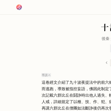
跳到主要內容
十
後秦
導讀
這卷經文介紹了九十波夜提法中的前六
而逃跑，導致被指控妄語，佛因此制定
次記載六群比丘在鬪諍時出他人過失、
人戒，詳細規定了以種、技、作、犯、
再講六群比丘在僧團如法斷諍後仍再次