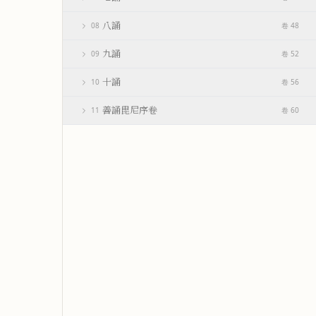
八誦
08
卷 48
九誦
09
卷 52
十誦
10
卷 56
善誦毘尼序卷
11
卷 60