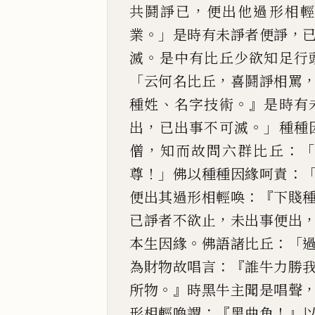
，
共鬪諍已
便
出他過形
相
。」
，
業
是時
有未諍者便諍
。
滅
是中有比丘少欲知足行
「
，
云何名
比丘
喜鬪諍相罵
、
。』
種姓
名字技術
是時有
，
。」
出
已出事不
可滅
種種
，
：
僧
知而故問六群比丘
！」
：
尊
佛以種種因緣呵責
：『
便出其過形
相輕
喚
下賤
，
已諍者不欲止
未出事便出
。
：「
本生因緣
佛
語諸比丘
：『
為財物故唱言
誰牛力勝
。』
所物
時黑牛主
聞是唱聲
：『
！』
形相
輕
喚謂
黑曲角