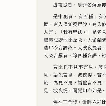
，
波夜
提者
是罪名燒煮
，
：
是中犯者
有五種
有
，
，
遮
有入僧伽婆尸沙
有
入
：「
。」
人言
我有聖法
是名
。
羅夷法謗他比丘故
入
偷蘭
。
婆尸沙妄語故
入波夜提者
，
，
入突吉羅者
除
四種妄語
，
若比丘不見事
言見
波
，
，
。
見
語他言見
波夜提
若
，
？
疑
為見不見
語他
言不見
，
。
見
波夜提
聞覺知亦如是
。
佛在王舍城
爾時六群