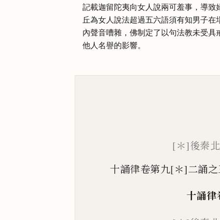
記載迦留陀夷向女人說兩可羞事，導致
丘為女人說法超過五六語須有知男子在
內聲音嘈雜，佛制定了以句法教未受具
他人名譽的影響。
[＊]後秦
十誦律卷第九[＊]二誦之
十誦律