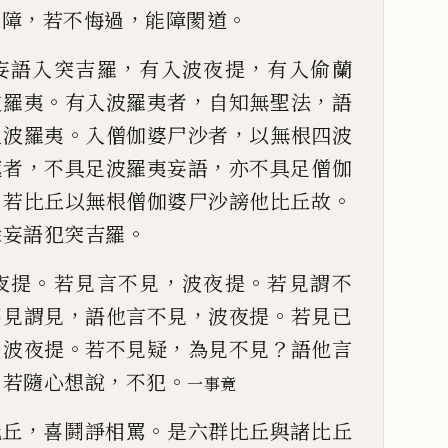
，
，
。
覆障
若不悔過
能障
閡
道
，
，
妄語入突吉羅
有
入波夜提
有入偷蘭
。
，
，
波羅夷
有
入波羅夷者
自知無聖法
語
。
，
入波羅夷
入僧伽婆尸
沙者
以無根
四
波
，
，
遮者
不具足波羅夷妄語
亦不具足僧
伽
，
。
若比丘以無
根僧伽婆尸沙謗他比丘故
。
餘妄語犯突吉羅
。
，
。
夜提
若見言不見
波夜提
若見謂
不
，
，
。
不見謂見
語他
言不見
波夜提
若見已
，
。
，
？
波夜提
若不見疑
為見不見
語他
言
。
，
。
若隨心想說
不犯
一事竟
，
。
比丘
喜鬪諍相罵
是
六群比丘與諸比丘