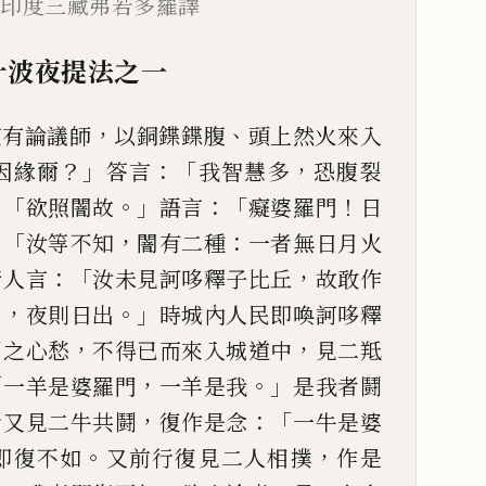
北印度三藏弗若多羅譯
十
波夜提
法
之
一
，
、
竺有論議師
以銅鍱
鍱腹
頭上然火
來
入
？」
：「
，
因緣爾
答言
我智慧多
恐腹裂
」「
。」
：「
！
欲照闇故
語言
癡婆羅門
日
：「
，
：
汝等不知
闇有二
種
一者無日月火
：「
，
諸
人言
汝未見訶哆釋子比丘
故敢作
，
。」
闇
夜則日出
時城內人
民即喚訶哆釋
，
，
聞
之心愁
不得已而來入城道中
見二羝
「
，
。」
一羊是婆羅門
一羊是
我
是我者鬪
，
：「
行又
見二牛共鬪
復作是念
一牛是婆
。
，
即復不如
又前行復見二人相
撲
作是