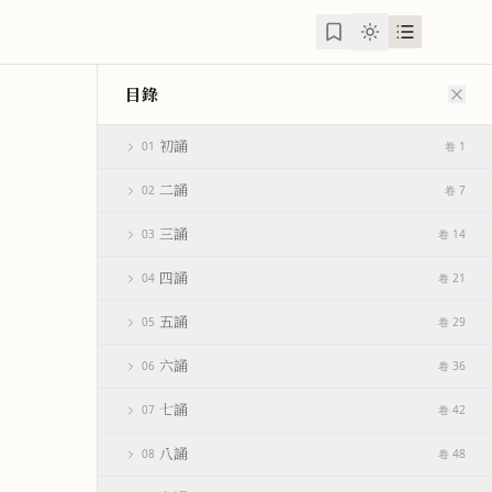
目錄
初誦
01
卷 1
二誦
02
卷 7
三誦
03
卷 14
四誦
04
卷 21
五誦
05
卷 29
六誦
06
卷 36
七誦
07
卷 42
八誦
08
卷 48