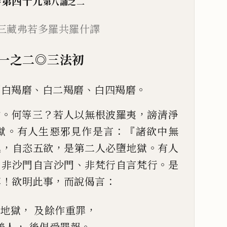
卷第四十九
第八誦之二
三藏弗若多羅共羅什譯
一之二
◎
三法初
、
、
。
謂白羯磨
白二羯磨
白
四羯磨
。
？
，
中
何等三
若
人以無根波羅夷
謗清淨
。
：『
獄
有人生惡邪見作是言
諸欲中
無
，
，
。
逸
自恣五欲
是第
二人必墮地獄
有人
，
、
。
非沙門自言沙門
非梵行自言梵行
是
！
，
：
尊
欲
明
此事
而
說偈言
，
，
地獄
及餘作重罪
，
。