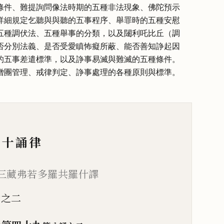
條件、難提詢問像法時期的五種非法現象、佛陀預示
詳細規定乞聽與與聽的五事程序、舉罪時的五種安慰
五種調伏法、五種舉事的分類，以及闥利吒比丘（調
否分別法義、是否受愛瞋怖癡所蔽、能否善知諍起因
的五事差遣標準，以及諍事易滅與難滅的五種條件。
僧團管理、戒律判定、諍事處理的各種原則與標準。
十誦律
三藏弗若多羅共羅什譯
誦之二