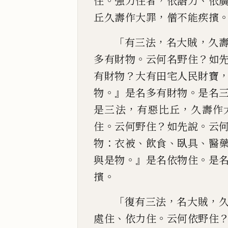
。
，
、
住
強力住者
依
語力
依
，
丘久壽作大罪
僧不能疾擯
「
，
，
有三法
名大
賊
久
。
？
多
有財物
云何名野住
如
？
有財物
大有田宅人
民財寶
。』
。
物
是名多有財物
是名
，
，
是三法
有惡比丘
久壽作
。
？
。
住
云何野
住
如先說
云
：
、
、
、
物
衣被
飲食
臥具
醫
。』
。
與是物
是名依物住
是
。
擯
「
，
，
復有三法
名大賊
、
。
處住
依力住
云何依野住