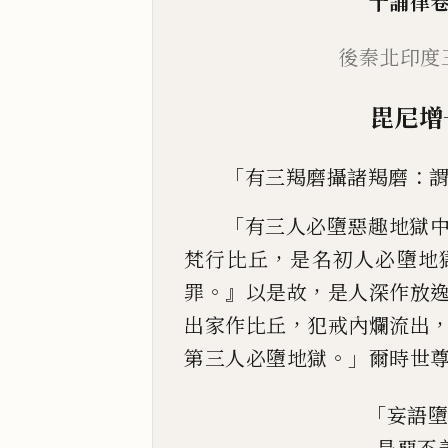
十誦律
後秦北印度
毘尼增
「
：
有三羯磨攝諸羯磨
「
有三人必墮惡趣地獄
，
梵行比丘
是名初
人必墮地
。』
，
罪
以是故
是人深作放
，
出家作比丘
犯戒內爛
流出
。」
第三人必墮地獄
爾時世
「
妄語墮