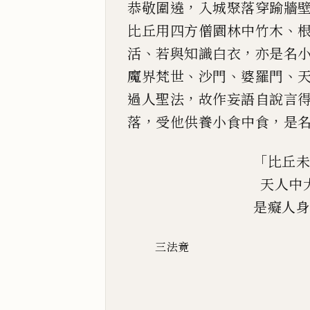
，
恭敬圍遶
入城聚落穿踰牆
、
比丘用四方僧
園林中竹木
、
，
活
若與知識白衣
亦是名
、
、
、
魔界梵世
沙門
婆羅門
，
過人
聖法
故作妄語自說言
，
，
落
受他供養小食中食
是
「
比丘未
天人中
是癡人身
三法竟