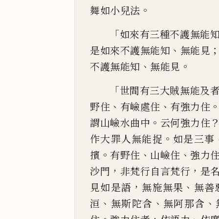
。
舞如小兒法
「
如來有三種不
護無能
、
是如來不護無能知
無能見
、
。
不護無能知
無能見
「
世間有三大賊無能及
、
、
野住
有嶮處住
有強力
住
。
謂
山嶮水曲中
云何強力住
。
作大罪人無能捉
如
是三事
。
、
、
擯
有野住
山嶮住
強力
，
，
沙門
非梵行自言梵行
是
，
、
見如
是語
無施無果
無善
、
、
、
洹
無斯陀含
無阿那含