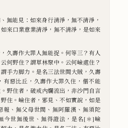
、
：
，
，
知
無能見
如來身行清淨
無不清淨
；
，
，
如來口業意業
清淨
無不清淨
是如來
，
。
？
者
久壽作大罪人無
能捉
何等三
有人
。
？
。
？
云何野住
謂草林
聚
中
云何嶮處住
？
。
，
謂手
力
脚力
是
名
三
法世間大賊
久壽
，
，
，
有惡比丘
久壽作大罪久住
僧不能
。
，
，
住
野住者
破戒內爛
流出
非沙門自言
。
，
、
，
名野住
嶮
住者
邪見
不如實說
如是
、
、
、
惡報
無父母世間
無阿
羅漢
無須陀
、
，
無今世
無後世
無得證法
是名
[＊]
嶮