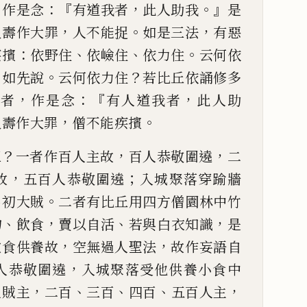
，
：『
，
。』
作是念
有道我者
此人助我
是
，
。
，
久壽作大罪
人
不能捉
如是三法
有惡
：
、
、
。
疾擯
依野住
依嶮住
依力住
云何依
？
。
？
如先說
云何依力
住
若比丘依誦修多
，
：『
，
曇者
作是念
有人道我者
此人助
，
。
久壽作大罪
僧不能疾擯
？
，
，
三
一者作百人主故
百人恭
敬圍遶
二
，
；
故
五百人
恭敬圍遶
入城聚落穿踰牆
。
名初大賊
二者有比丘用四方僧
園林中竹
、
，
、
，
物
飲食
賣以
自活
若與白衣知識
是
，
，
飲食供養故
空無過人聖法
故作
妄語自
，
人恭敬
圍遶
入城聚落受他供養小食中
，
、
、
、
，
人賊主
二百
三百
四百
五百
人主