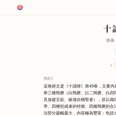
跳到主要內容
十
後秦
導讀
這卷經文是《十誦律》第49卷，主要
舉三種羯磨（白羯磨、白二羯磨、白四
見放縱五欲、破戒自稱聖者），並以偈
準、四種犯戒者的特徵、四種羯磨的合
法部分篇幅最大，內容極為豐富：包括