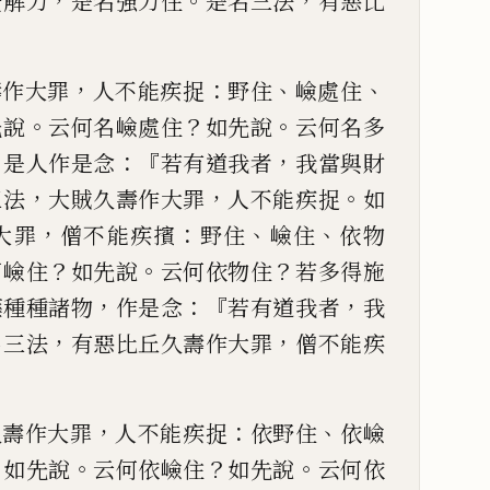
，
。
，
廣解力
是名強力住
是名三法
有惡
比
。
，
：
、
、
壽作大罪
人不能疾捉
野住
嶮處住
。
？
。
先說
云何名嶮處
住
如先說
云何名多
，
：『
，
是人作是念
若有道我者
我當與財
，
，
。
三法
大賊久壽作大
罪
人不能疾捉
如
，
：
、
、
大罪
僧不能疾擯
野住
嶮住
依物
？
。
？
何嶮住
如先說
云何依物住
若多得施
，
：『
，
藥種種諸物
作是念
若有道我者
我
，
，
名三法
有惡比丘久壽作大罪
僧不能疾
，
：
、
久壽作大罪
人不能疾
捉
依野住
依嶮
？
。
？
。
如
先說
云何依嶮住
如先說
云何依