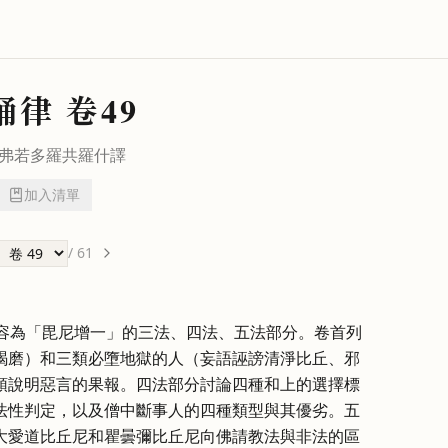
誦律
卷49
弗若多羅
共
羅什
譯
加入清單
/
61
內容為「毘尼增一」的三法、四法、五法部分。卷首列
羯磨）和三類必墮地獄的人（妄語誣謗清淨比丘、邪
頌說明惡言的果報。四法部分討論四種和上的選擇標
法性判定，以及僧中斷事人的四種類型與其優劣。五
大愛道比丘尼和瞿曇彌比丘尼向佛請教法與非法的區