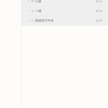
九誦
09
卷 52
十誦
10
卷 56
善誦毘尼序卷
11
卷 60