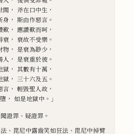
善人
後俱受罪報
，
，
世間
斧在口中生
，
。
斬身
斯由作惡言
，
，
讚歎
應讚歎而呵
，
。
得衰
衰故不受樂
，
，
財物
是衰為
尠
少
，
。
善人
是衰重於彼
，
，
地獄
其數有十萬
，
。
地獄
三十六及五
，
，
惡言
輕毀聖人故
，
。」
墮
如是地獄中
、
、
。
聞證罪
疑證罪
、
、
哭法
毘尼中露齒笑如狂
法
毘尼中掉臂