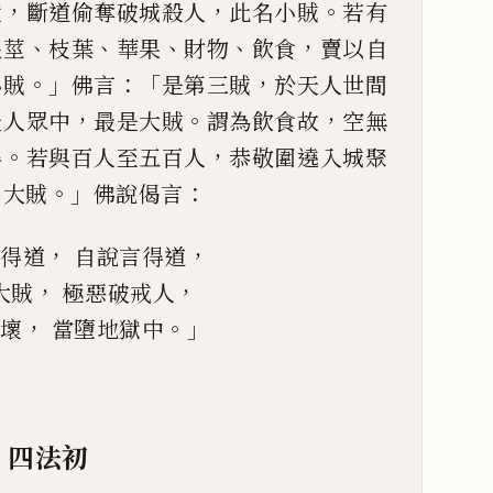
，
，
。
壁
斷道偷
奪破城殺人
此名小賊
若有
、
、
、
、
，
根莖
枝葉
華果
財物
飲食
賣以
自
。」
：「
，
小賊
佛言
是
第三賊
於天人世間
，
。
，
天人眾中
最是大賊
謂為飲食故
空無
。
，
得
若與百人至五百
人
恭敬圍遶入城聚
。」
：
名大賊
佛說偈言
，
，
得道
自說言得道
，
，
大賊
極惡破戒人
，
。」
壞
當墮地獄中
四法初