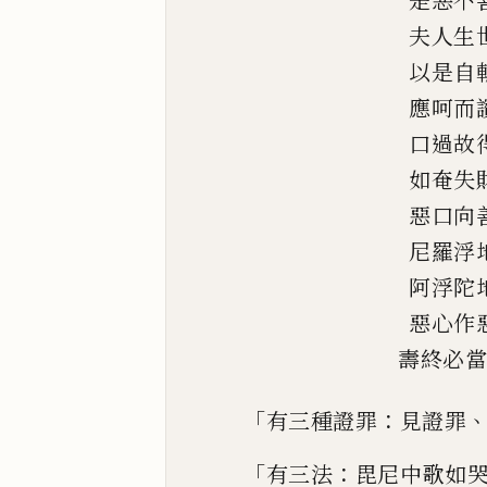
是惡不
夫人生
以是自
應呵而
口過故
如
奄
失
惡口向
尼羅浮
阿浮陀
惡心作
壽終必當
「
：
有三種證罪
見證罪
「
：
有三
法
毘尼中歌如