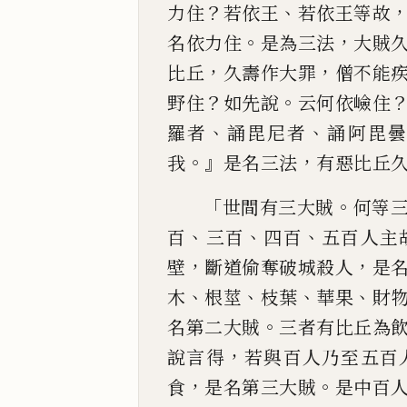
？
、
力住
若依
王
若依王等故
。
，
名依力住
是為三法
大賊
，
，
比丘
久壽作大罪
僧
不能
？
。
野
住
如先說
云何依嶮住
、
、
羅者
誦毘尼者
誦阿毘
。』
，
我
是名三
法
有惡比丘
「
。
世間
有三大賊
何等
、
、
、
百
三百
四百
五百人主
，
，
壁
斷道偷奪破
城殺人
是
、
、
、
、
木
根莖
枝葉
華果
財
。
名第二
大
賊
三者
有比丘為
，
說言得
若與百人乃至五百
，
。
食
是
名
第
三大賊
是中百