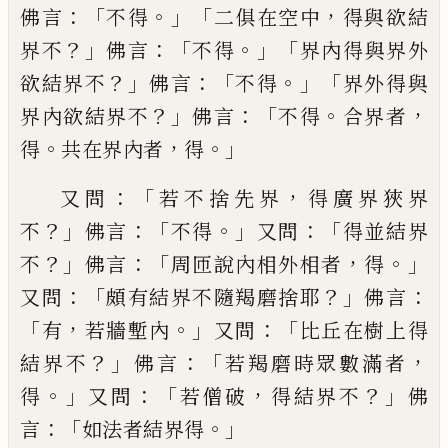
：「
。」「
，
佛言
不得
二俱在空中
得與欲結
？」
：「
。」「
界不
佛言
不得
界內
得
與界外
？」
：「
。」「
欲結界不
佛言
不得
界外
得
與
？」
：「
。
，
界內欲結
界不
佛言
不得
合界者
。
，
。」
得
共在界內者
得
：「
，
又問
若不捨先界
得廣界狹界
？」
：「
。」
：「
不
佛言
不
得
又問
得並結界
？」
：「
，
。」
不
佛言
周匝說內相外
相者
得
：「
？」
：
又
問
頗有結界不隨羯磨捨耶
佛
言
「
，
。」
：「
有
若牆塹內
又問
比丘在樹上得
？」
：「
，
結界不
佛言
若羯磨時眾數滿者
。」
：「
，
？」
得
又問
若僧破
得
結界
不
佛
：「
。」
言
如法者結界得