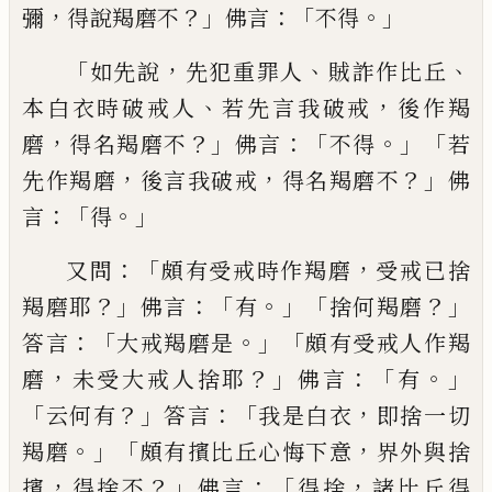
，
？」
：「
。」
彌
得說羯磨不
佛言
不得
「
，
、
、
如先
說
先犯重罪人
賊詐作比丘
、
，
本白衣時破戒
人
若先言我破戒
後作羯
，
？」
：「
。」「
磨
得名羯磨不
佛
言
不得
若
，
，
？」
先作羯磨
後言我破戒
得名羯磨
不
佛
：「
。」
言
得
：「
，
又問
頗有受戒時作羯磨
受戒已捨
？」
：「
。」「
？」
羯磨耶
佛言
有
捨何羯磨
：「
。」「
答言
大戒羯磨
是
頗有
受戒人作羯
，
？」
：「
。」
磨
未受
大戒人捨耶
佛言
有
「
？」
：「
，
云何有
答言
我是白衣
即捨一切
。」「
，
羯磨
頗有
擯
比丘
心悔下意
界外與捨
，
？」
：「
，
擯
得捨不
佛
言
得捨
諸比丘得