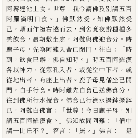
。
！
阿耨
達池
上食
世尊
我今
請
佛及別請五
百
。」
。
阿羅漢明日食
佛默然受
知佛默然受
，
，
已
頭面作禮右遶而去
到舍竟夜辦種種多
，
，
。
美
飲食
晨朝敷坐處
阿難與佛迎食分
時
，
，
：「
鹿子
母
先喚阿難入舍已閉門
往
白
時
，
，
。」
到
飲食
已辦
佛自知時
時五百阿羅漢
，
，
，
各以神力
從
窓孔入者
或從空中下
者
或
，
。
從地出者
有
座上
出
者
鹿子母見僧坐已開
，
。
，
門
自手行
食
時阿難先自食已送佛食分
。
往到佛所行
水授食
佛食已行澡水攝鉢攝鉢
，
：「
！
，
已
阿難白
佛言
世尊
今日鹿子母
別
。」
：「
請五百阿羅漢食
佛知故問阿難
僧中
？」
：「
。」
：「
請一比丘不
答言
無
佛
言
是