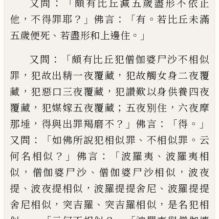
：「
又問
頗有比丘減五
歲盡形不依止
，
？」
：「
。
他
不得罪耶
佛言
有
若比丘
未滿
、
。」
五歲便死
若盡形
和上
邊住
：「
又問
頗有比丘犯僧伽婆尸沙不相似
，
，
罪
犯
故出精一夜覆藏
犯故觸女身二夜覆
，
，
藏
犯
惡口三夜覆藏
犯讚
歎以
身供養四夜
，
；
，
覆
藏
犯媒嫁五夜覆藏
五夜別住
六夜摩
，
？」
：「
。」
那
埵
得與出罪羯磨不
佛言
得
：「
、
。
又問
如佛所
說犯相似罪
不相似罪
云
？」
：「
、
何名相似
佛言
波
羅夷
波羅夷相
，
、
，
似
僧伽婆尸沙
僧伽婆尸沙
相似
波夜
、
，
、
提
波夜提相似
波羅提提舍尼
波
羅提提
，
、
，
舍尼相似
突吉羅
突吉羅相似
是
名犯相