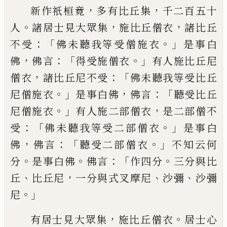
，
，
新作祇
桓
竟
多有比丘集
千二百五十
。
，
，
人
諸居士見大眾集
施比丘僧衣
諸比丘
：
「
。」
不受
佛未聽我等受僧施衣
是事白
，
：「
。」
佛
佛言
得受
施僧衣
有人施比丘尼
，
：
「
僧衣
諸比丘尼不受
佛未聽我等受比丘
。」
，
：「
尼僧施衣
是事白佛
佛
言
聽受比丘
。」
，
尼僧施衣
有人施二部僧衣
是
二部僧不
：「
。」
受
佛未聽我等受二部僧衣
是事
白
，
：「
。」
佛
佛言
聽受二部僧衣
不知云何
。
。
：「
。
分
是事
白佛
佛言
作四分
三分與比
、
，
、
、
丘
比丘尼
一分
與式叉摩尼
沙彌
沙彌
。」
尼
，
。
有居士見大眾集
施比丘僧衣
居士心