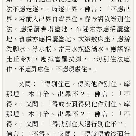
。」
，
：「
法不應
走逐
時逐出界
佛言
不應出
。
。
界
若前人出界
自齊界住
從今語汝等別住
，
，
法
應掃灑佛塔
塗地
布薩處亦應掃灑塗
，
。
，
地
食處亦應掃灑
塗地
次第敷床座
應辦
、
、
。
洗脚水
淨水瓶
常用
水瓶盛滿水
應語客
，
，
比丘
令知
應拭富羅拭
脚
一切別住法應
，
，
。」
作
不
應屏處住
不應現處
住
：「
，
、
又問
得別住已
得與他作別住
摩
、
、
？」
：「
那埵
本
日治
出罪不
佛言
不
。」
：「
、
得
又問
得戒沙彌
得與他作別住
摩
、
、
？」
：
「
那埵
本日治
出罪不
佛言
不
。」
：「
？」
得
又問
得就別住人邊行別住不
：「
。」
：「
佛言
不
得
又問
得就得戒沙彌行