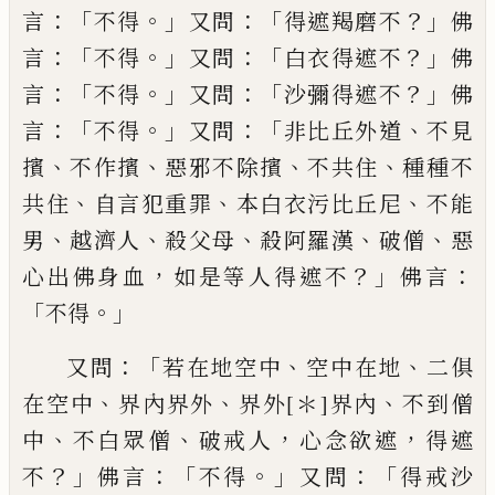
：「
。」
：「
？」
言
不得
又問
得遮羯
磨不
佛
：「
。」
：「
？」
言
不得
又問
白衣得遮不
佛
：「
。」
：「
？」
言
不
得
又問
沙彌得遮不
佛
：「
。」
：「
、
言
不得
又問
非比
丘外道
不見
、
、
、
、
擯
不作擯
惡邪不除擯
不共住
種種不
、
、
、
共住
自言犯重罪
本白衣污比丘尼
不能
、
、
、
、
、
男
越濟人
殺父母
殺阿羅漢
破僧
惡
，
？」
：
心
出佛身血
如是等人得遮不
佛言
「
。」
不得
：「
、
、
又問
若在地空中
空中在地
二俱
、
、
、
在空中
界內
界外
界外
[＊]
界內
不到僧
、
、
，
，
中
不白眾
僧
破戒人
心念欲遮
得遮
？」
：「
。」
：「
不
佛言
不得
又
問
得戒沙