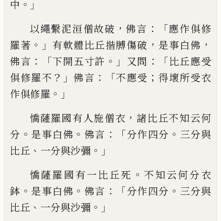
。」
中
，
：「
以繩
繫泥洹僧故破
佛言
應作
俱
修
。」
，
，
羅著
有軟
體比丘揩
膊
傷破
是事白佛
：「
。」
：「
佛言
下開
五寸許
又問
比丘應受
？」
：「
；
俱
修羅不
佛言
不
應受
得壞所受衣
。」
作
俱
修羅
，
憍薩羅國有人施僧衣
諸比丘不知云何
。
。
：「
。
分
是事白佛
佛言
分作四分
三分與
、
。」
比丘
一分
與沙彌
。
憍薩羅國有一比丘死
不知云何分
衣
。
。
：「
。
鉢
是事白佛
佛言
分作四分
三分與
、
。」
比
丘
一分與沙彌