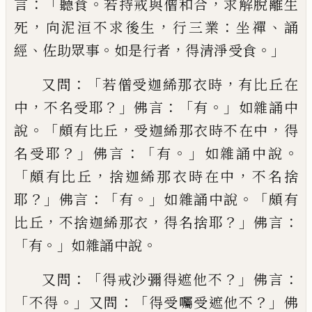
：「
。
，
言
聽
食
若持戒與僧和合
求解脫離生
，
，
：
、
死
向泥洹
不求後生
行三業
坐禪
誦
、
。
，
。」
經
佐助眾事
如是
行者
得清淨受食
：「
，
又問
若僧受迦絺那衣時
有比丘在
，
？」
：「
。」
中
不名
受耶
佛言
有
如雜誦中
。「
，
，
說
頗有比丘
受迦絺
那衣時不在中
得
？」
：「
。」
。
名受耶
佛言
有
如雜誦中
說
「
，
，
頗有比丘
捨迦絺那衣時在中
不名捨
？」
：「
。」
。「
耶
佛言
有
如雜誦中說
頗有
，
，
？」
：
比丘
不捨迦絺那
衣
得名捨耶
佛言
「
。」
。
有
如雜誦中說
：「
？」
：
又問
得戒沙彌得遮他不
佛言
「
。」
：
「
？」
不得
又問
得受囑
受
遮他不
佛