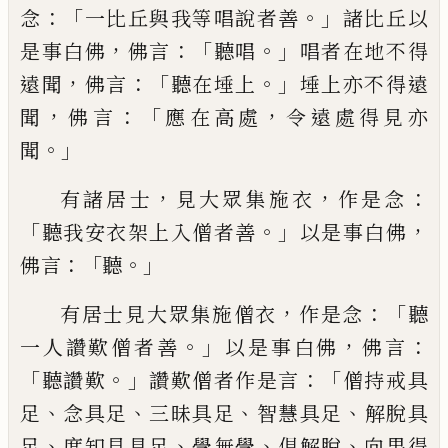
：「
。」
念
一
比丘與我等唱說者善
諸比丘以
，
：「
。」
是事白佛
佛言
聽唱
唱者在地不得
，
：「
。」
遠聞
佛言
聽在埵
上
埵上亦不
得
遠
，
：「
，
聞
佛言
應在高處
令遠
處得見亦
。」
聞
，
，
：
有諸居士
見大眾集施衣
作是
念
「
。」
，
聽我安衣架上入僧者善
以
是事白佛
：「
。」
佛言
聽
，
：「
有居士見大眾集施僧衣
作是念
聽
。」
，
：
一人讚歎僧者善
以
是事白佛
佛言
「
。」
：「
聽讚
歎
讚歎
僧
者作是言
僧持戒具
、
、
、
、
足
念具足
三昧具足
智慧具足
解脫具
、
、
、
、
足
度知見具足
學無學
俱解脫
向果得