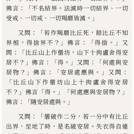
：「
。
、
佛言
不名結界
法滅時一切
結界
一切
、
、
。」
受戒
一切戒
一切羯
磨皆滅
：「
，
又問
若作羯磨比丘死
餘比丘不知
，
？」
：「
。」
界相
得捨界不
佛言
得捨
又
：「
，
問
比丘山上
作僧坊
山下十拘盧舍得安
？」
：「
。」
：「
居不
佛言
得
又
問
何處與安
？」
：「
。」
：
居物
佛言
安居處應與
又問
「
比丘山下作僧坊山上十拘盧舍得安居
？」
「
。」「
？」
不
佛言
得
何處應與安居物
：「
。」
佛言
隨安居處與
：「
，
又問
僧破作二分
若
一分中有比丘
，
，
。
出界
至地了時
是名破
安居
失衣得自違