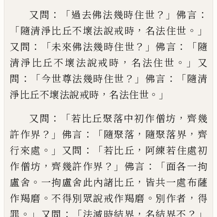
：「
？」
：
又問
過去佛
法幾時住世
佛言
「
，
。」
隨清淨比丘不壞法說戒
時
名法住世
：「
？」
：
「
又問
未來佛法幾時住世
佛言
隨
，
。」
清淨比丘不壞法說戒時
名法住世
又
：
「
？」
：「
問
今世尊法幾時住世
佛言
隨清
，
。」
淨比丘不壞
法說戒時
名法住世
：「
，
又問
若比丘聚落中初
作
僧坊
齊幾
？」
：「
，
，
許作界
佛言
隨聚落
隨聚落
界
齊
。」
：「
，
行來處
又問
若比丘
阿練若
住
處初
，
？」
：「
作
僧坊
齊幾許作界
佛言
面各
一拘
。
，
盧舍
一拘盧舍此內諸比丘
皆共一處布薩
。
。
，
作羯
磨
不得別眾說戒
作
羯磨
別作者
得
。」
：「
，
？」
罪
又
問
法滅時結界
名結界不