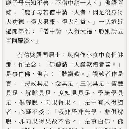
，
。」
鹿子母
無知
不善
不僧中請一人
佛語
阿
：「
，
難
鹿子母若僧中請一人者
因是後身得
、
、
。」
大功德
得大果報
得大利益
一切遠近
：「
，
遍聞
佛語
僧中請一人得大福
勝別請五
。」
百阿羅
漢
，
有信婆羅門居士
與僧作小食中食怛鉢
，
：「
。」
那
作是念
佛聽請一人讚歎僧者善
，
：「
。」
是事白佛
佛言
聽讚歎
讚歎者作是
：「
、
、
、
言
持戒具足
念具
足
三昧具足
智慧
、
、
、
具足
解脫具足
度知見具
足
學無學具
、
、
。」
足
俱解脫
向果得果
是中有未
得道
，
：「
、
者
心疑不受
我非學
非
無學
非俱解
、
。」
，
脫
非向果得果故不食
是事白佛
佛