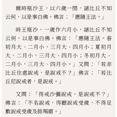
，
，
爾時瓶沙王
以六歲一閏
諸比丘不知
，
。
：「
。」
云何
以
是事白佛
佛言
應隨
王法
，
，
時王瓶沙
一歲作六月小
諸比丘不知
，
。
：「
。
云何
以
是事白佛
佛言
應隨王法
春
、
，
、
；
初月
大
二月小
三月大
四月小
夏初月
、
，
、
；
、
大
二月小
三月大
四月小
冬初月大
，
、
。」
：「
二月小
三月大
四
月小
又問
若非
，
？」
：「
比丘住處說戒
是說戒不
佛
言
若比
，
。」
丘尼說戒者
是說戒
：「
，
？」
又問
得戒沙彌說戒
是說戒不
：「
，
，
佛言
不名說
戒
得聽說戒受歲
不得足
。」
數說戒受歲及餘
羯磨