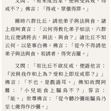
：「
，
，
又問
若未度出家
便與受
具戒
得
？」
：「
，
。」
戒不
佛
言
得戒
眾僧得罪
，
，
爾時六群比丘
誘他弟子
與法與食
諸
：「
，
上座呵責言
云何得教化弟子
如法
六群
，
、
？」
比丘便誘將去
與法
與食
諸比丘
不知
，
。
：「
云何
以
是事白佛
佛言
從今不得誘
他
。
，
。」
弟子與法與食
若誘者
得突吉羅
：「
，
：
又問
若比丘不欲反戒
便語他言
『
？
？』」
汝與我作
和上
為
受
和上
即
反戒耶
：「
，
。」
佛言
不也
是
戲語
耳
佛知故問阿
：「
？」
：
難
小兒能食上驅烏
不
答言
「
。」
：「
能
世尊佛言
從今聽沙彌能驅烏乃
。」
至七歲得作沙彌