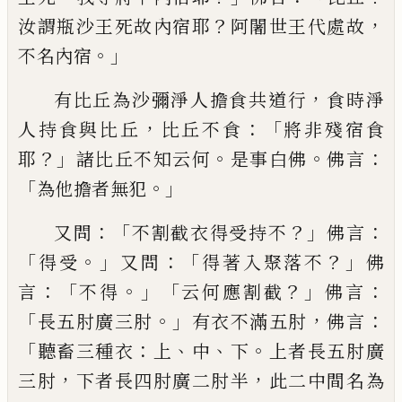
？
，
汝謂瓶沙王
死故內宿耶
阿闍世王代處故
。」
不名內宿
，
有
比丘為沙彌淨人擔食共道行
食時淨
，
：「
人持
食與比丘
比丘不食
將非
殘
宿食
？」
。
。
：
耶
諸比
丘不知云何
是事白佛
佛言
「
。」
為他擔者無犯
：「
？」
：
又問
不割
截
衣得受
持
不
佛言
「
。」
：「
？」
得受
又
問
得著入聚落不
佛
：「
。」「
？」
：
言
不得
云何應割截
佛言
「
。」
，
：
長五肘廣三肘
有衣不滿五肘
佛言
「
：
、
、
。
聽
畜
三種
衣
上
中
下
上者長五肘廣
，
，
三肘
下
者長四肘廣二肘半
此二中間名為