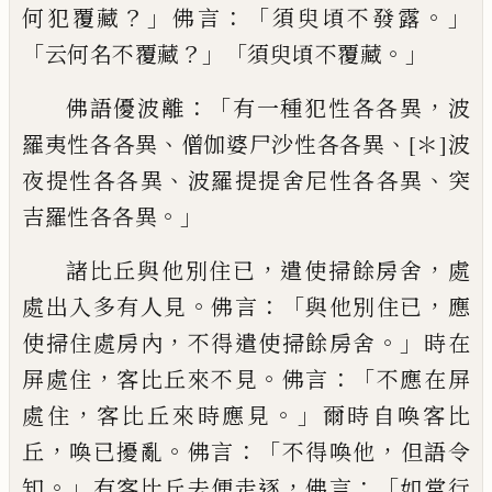
？」
：「
。」
何犯覆藏
佛言
須臾頃不發露
「
？」「
。」
云何名不覆
藏
須臾頃不覆藏
：「
，
佛語優波離
有一種犯性
各各異
波
、
、
羅夷性各各異
僧伽婆尸沙性各
各異
[＊]
波
、
、
夜提性各各異
波羅提提舍尼性
各各異
突
。」
吉羅性各各異
，
，
諸比丘與他別住
已
遣使掃餘房舍
處
。
：「
，
處出入多
有
人見
佛
言
與他別住已
應
，
。」
使掃住處房內
不得遣使
掃餘房舍
時在
，
。
：
「
屏處住
客比丘來不見
佛言
不應在屏
，
。」
處住
客比丘來時應見
爾時自喚
客比
，
。
：「
，
丘
喚已擾亂
佛言
不得喚他
但語令
。」
，
：「
知
有客比丘去便走逐
佛言
如常行