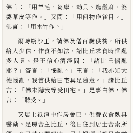
：
「
、
、
、
、
佛言
用羊毛
芻摩
劫貝
龍鬚麻
婆
。」
：「
。」
婆
草
皮
等作
又問
用何物作雀目
：「
。」
佛言
用木竹作
，
，
爾時瓶
沙王
請佛及僧百歲供養
所供
，
，
給人少信
作
食不如法
諸比丘求食時惱亂
。
：「
多人見
是王
信心清淨問
諸比丘惱亂
？」
：「
。」
：「
耶
答言
惱亂
王
言
我亦知大
，
。」
德惱亂
我當供給田宅具足隨
意
諸比丘
：「
。」
，
言
佛
未
聽我等受田宅
是事白
佛
佛
：「
。」
言
聽受
，
又居士
祇洹
中作房舍已
供
養衣食臥具
。
，
醫藥
是房
舍
主比丘
後日往到
居士舍索所