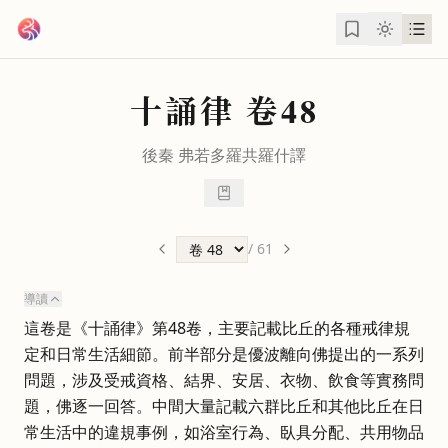
跳到主要內容
十誦律
卷48
後秦
弗若多羅
共
羅什
譯
/
61
導讀
這卷是《十誦律》第48卷，主要記載比丘的各種戒律規
定和日常生活細節。前半部分是優波離向佛提出的一系列
問題，涉及受戒資格、結界、安居、衣物、飲食等實務問
題，佛逐一回答。中間大量記載六群比丘和其他比丘在日
常生活中的違規事例，如浴室行為、臥具分配、共用物品