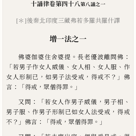
十誦律
卷
第四十八
第八誦之一
[＊]
後秦北印度三藏弗若多羅共羅什譯
增一法之一
。
：
佛婆伽婆住舍婆提
長老優波離問佛
「
、
、
、
若男
子作女人威儀
女人相
女人服
作
，
，
？」
女人形制
已
如男子法受戒
得戒不
佛
：「
，
。」
言
得戒
眾僧
得罪
：「
，
、
又問
若女人作男子威儀
男子相
、
，
男子服
作
男子形制已如女人法受戒
得戒
？」
：「
，
。」
不
佛言
得
戒
眾僧得罪