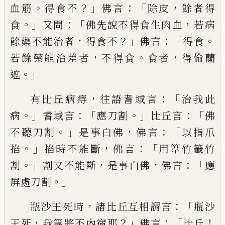
。
？」
：「
，
血筋
得
食
不
佛言
除皮
餘者
得
。」
：「
，
食
又問
佛先說不得
食
生肉血
若病
，
？」
：「
。
餘
藥不能治者
得
食
不
佛言
得
食
，
。
，
若餘藥能
治
差
者
不得
食
食
者
得
偷蘭
。」
遮
，
：「
有比丘
病痔
往語耆域言
治我此
。」
：「
。」
：「
病
耆域言
應刀
割
比丘言
佛
。」
，
：「
不聽刀割
是事白佛
佛言
以
指
爪
。」
，
：「
掐
掐時不能斷
佛言
用
𥯤
竹
籤
竹
。」
，
，
：「
割
割又不能斷
是事白佛
佛言
應
。」
屏處刀
割
，
：「
瓶沙王
死
時
諸比丘互相謂言
瓶沙
，
？」
：「
！
王
死
我等將
不
內宿耶
佛言
比丘