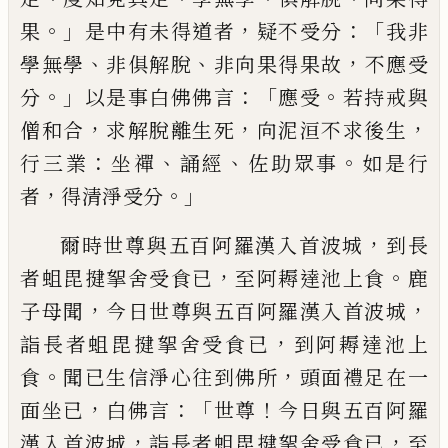
。」
，
：「
果
是中有未得道者
疑不受分
我非
、
、
，
學無學
非俱解脫
非向果得
果故
不應受
。」
：「
。
分
以
是事白佛佛言
應受
若
持戒與
，
，
，
僧和合
求解脫離生死
向泥洹不求
後生
：
、
、
。
行三業
坐禪
誦經
佐助眾事
如是行
，
。」
者
得清淨受分
，
爾時世尊與五百阿羅漢入首波城
到長
，
。
者
蛆毘
揵挐
舍受食已
至
阿耨
達池
上食
鹿
，
，
子母聞
今日世尊與五百阿羅漢入首波城
，
詣長者蛆毘
揵挐
舍受食已
到阿耨
達池
上
。
，
食
聞已生信淨心往到佛所
頭面禮足在
一
，
：「
！
面坐已
白佛言
世尊
今日與五百阿羅
，
，
漢
入首波城
詣
長者
蛆毘
揵挐
舍受食已
至