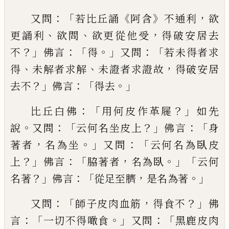
：「
《
》
，
又問
若比丘誦
阿含
不通利
欲
、
、
，
更
誦利
欲問
欲更從他受
得破安居去
？」
：
「
。」
：「
不
佛言
得
又問
若
未
得者求
、
、
，
得
未解者求解
未證
者求證故
得破安居
？」
：「
。」
去不
佛言
得
去
：「
？」
比丘白佛
用何皮作革屣
如先
。
：「
？」
：「
說
又問
云何
名坐皮上
佛言
身
，
。」
：「
著者
名為坐
又問
云何
名
為
臥皮
？」
：「
，
。」「
上
佛言
脇著者
名為臥
云何
？」
：「
，
。」
名
著
佛言
從足至
臍
是名為著
：「
，
？」
又問
師子皮
肉血筋
得
食
不
佛
：「
。」
：「
言
一切不得噉
食
又
問
黑鹿皮肉