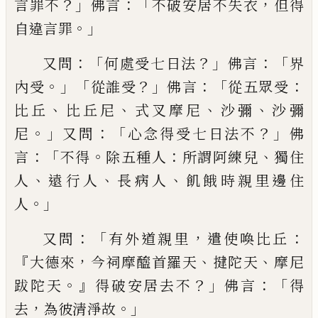
？」
：「
，
言罪
不
佛言
不破安居不失衣
但得
。」
自違言罪
：「
？」
：「
又
問
何處受七日法
佛言
界
。」「
？」
：「
：
內受
從誰受
佛
言
從五眾受
、
、
、
、
比丘
比丘尼
式叉摩尼
沙彌
沙
彌
。」
：「
？」
尼
又問
心念得受七日法不
佛
：「
。
：
、
言
不得
除五種人
所謂
阿練兒
獨住
、
、
、
人
遠行人
長
病人
飢餓時親里邊住
。」
人
：「
，
：
又問
有外道親里
遣使喚比丘
『
，
、
、
大德來
今祠摩醯首羅天
揵陀
天
摩尼
。』
？」
：「
跋陀天
得破安居去不
佛言
得
，
。」
去
為
彼清淨故