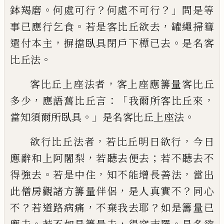
。
？
？」
鉢羯磨
何處可行
何處不可行
問是
等
。
，
事已應行乞食
若是客比丘欲去
罐
繩
掃篲
，
。
還付本主
摒擋
臥具閉戶下
橝
已去
是名客
。
比丘法
，
客比丘上座法者
客上座應
籌量客比丘
，
：「
，
多少
應語舊比丘言
我爾所客
比丘來
。」
。
當知須爾所臥具
是名客比丘上座
法
，
，
欲行比丘法者
若比丘明日欲行
今日
，
；
應辭
和上
阿闍梨
若聽去便去
若不聽去
不
。
，
，
得強去
若是中住
知不能增長善法
當
出
，
？
此僧房觀諸方籌量伴侶
是
人真實不
同心
？
，
？
不
若道路病痛
不棄我去耶
如是籌
量已
。
，
。