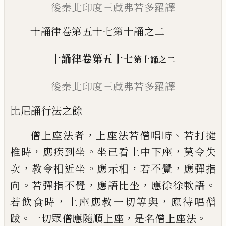
後秦北印度三藏弗若多羅譯
十誦律卷第五十七第十誦之二
十誦律
卷第
五十七
第十
誦之二
後秦北印度三藏弗若多羅譯
比尼誦行法之餘
，
、
僧上座法者
上座法若僧唱時
若打
揵
，
。
，
椎
時
應疾到坐
坐已看上中下座
莫令失
，
。
，
，
次
教令相近坐
應示相
若不覺
應彈指
。
，
，
。
向
若
彈指不覺
應語比坐
應徐徐軟語
，
，
若飲食
時
上座應教一切等與
應待唱僧
。
，
。
跋
一切眾
僧應隨順上座
是名僧上座法