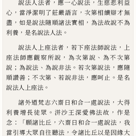
，
，
說法人法者
應一心說法
生慈悲利益
，
，
心
當淨潔明了莊嚴語言
次第相續辯才無
，
，
盡
如是說法隨順諸法實相
為法故說不為
，
。
利
養
是名說法人法
，
，
說法人上座法者
若下
座法師說法
上
，
、
座法師應觀察所說
為次第
說
為不次第
；
、
。
，
說
為說法
為說非法
若
次
第說法
應隨
；
、
，
。
順讚善
不次第
若說非法
應
呵止
是名
。
說法人上座法
，
諸外道梵志六齋
日和合一處說法
大得
。
，
利養增長徒眾
洴沙
王深愛佛法故
作是
：「
，
，
念
願諸比丘
六齋日
和合一處說法
我
，
當引導大眾自往聽法
令
諸比丘以是因緣大