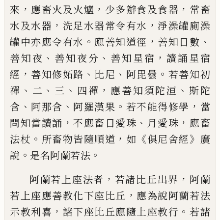
，
，
，
來
應畜火及火爐
少多辦食及
食器
常畜
，
，
水及水器
洗足水器常令有水
淨澡
罐
廁澡
。
，
、
罐
中亦應令有水
應善知道
徑
善知日數
、
、
，
善知夜
善知夜分
善知星宿
讀誦星宿
，
、
、
。
經
善知修妬路
比尼
阿毘曇
若
善知初
、
、
、
，
、
禪
二
三
四禪
應善知須陀洹
斯陀
、
、
。
，
含
阿那含
阿羅漢果
若不能得修學
當
，
、
，
問
知
當讀誦
不應畜日愛珠
月愛珠
應畜
。
，
《
》
法杖
所畜物皆隨順道
如
俱尼舍經
廣
。
。
說
是名阿
蘭若法
，
，
阿蘭若上座法者
若諸比丘出界
阿蘭
，
若上座應善教化下座比丘
應為說阿
蘭若法
，
。
示教利喜
諸下座比丘應隨上座教
行
若諸