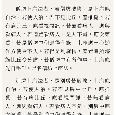
，
，
僧坊上座法
者
若僧坊破壞
是上座應
、
。
，
。
自治
若使人治
若不見比丘
應推覓
若
，
。
，
有病比丘
應看視
問訊
若無看病人
應與
。
，
，
看病人
若僧差看
病人
是人不肯
應次第
。
，
看
若是僧坊中僧
應得利施
上座應一心勤
。
，
作方便令不失
若
得是利施物
應置隨所堪
。
，
能比丘令分處
若
僧坊中有所作事
上座應
。
。
先自手作
是名僧
坊上座法
，
，
別房上座法者
是別房若毀壞
上座應
、
。
，
自治
若使人治
若不見房中比丘
應
推
。
。
。
覓
若有病比丘
應看視問訊
若無看病
，
。
，
人
應與看病人
若看病人不肯
別房中應
。
，
次第看
若是別房中僧應得利施
上座應一