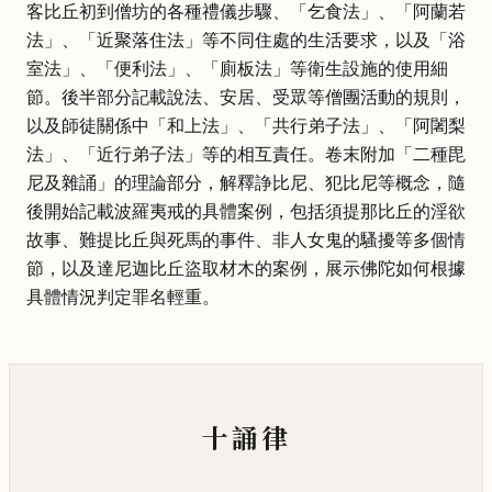
客比丘初到僧坊的各種禮儀步驟、「乞食法」、「阿蘭若
法」、「近聚落住法」等不同住處的生活要求，以及「浴
室法」、「便利法」、「廁板法」等衛生設施的使用細
節。後半部分記載說法、安居、受眾等僧團活動的規則，
以及師徒關係中「和上法」、「共行弟子法」、「阿闍梨
法」、「近行弟子法」等的相互責任。卷末附加「二種毘
尼及雜誦」的理論部分，解釋諍比尼、犯比尼等概念，隨
後開始記載波羅夷戒的具體案例，包括須提那比丘的淫欲
故事、難提比丘與死馬的事件、非人女鬼的騷擾等多個情
節，以及達尼迦比丘盜取材木的案例，展示佛陀如何根據
具體情況判定罪名輕重。
十誦律