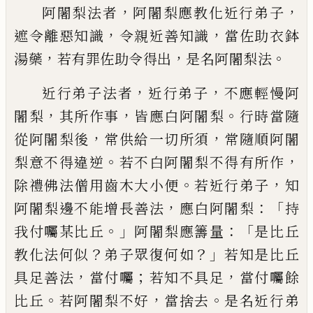
，
，
阿闍梨
法者
阿闍梨應
教
化近行弟子
，
，
遮令離惡
知識
令親近善知識
當佐助衣鉢
，
，
。
湯藥
若
有罪佐助令得出
是名阿闍梨法
，
，
近行弟
子法者
近行弟子
不應輕慢阿
，
，
。
闍梨
其
所
作事
皆應白阿闍梨
行時當隨
，
，
從阿闍梨後
常供給一切所須
常隨順阿闍
。
，
梨意不得違
逆
若不白阿闍梨不得有所作
。
，
除禮佛法僧
用齒木大小便
若近行弟子
知
，
：「
阿闍梨邊不
能增長善法
應白阿闍梨
持
。」
：「
我付囑某比丘
阿闍梨應籌量
是比丘
？
？」
教化法何似
弟子眾
復何如
若知是比丘
，
；
，
具足善法
當付囑
若
知不具足
當付囑餘
。
，
。
比丘
若阿闍梨不好
當捨去
是名近行弟