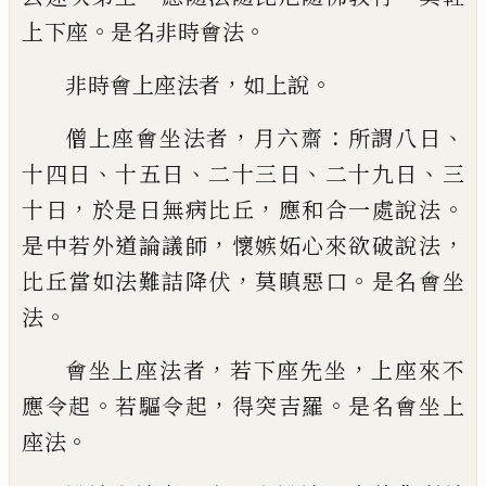
。
。
上
下座
是名非時會法
，
。
非時會上座法者
如
上說
，
：
、
僧上座會坐法者
月六齋
所謂八日
、
、
、
、
十四日
十五日
二十三日
二十九日
三
，
，
。
十日
於是日無病比丘
應和合一處說法
，
，
是中若
外道論
議
師
懷嫉妬心來欲破說法
，
。
比丘
當如法難詰降伏
莫瞋惡口
是名會坐
。
法
，
，
會
坐上座法者
若下座先坐
上座來不
。
，
。
應
令起
若驅令起
得突吉羅
是名會坐上
。
座
法