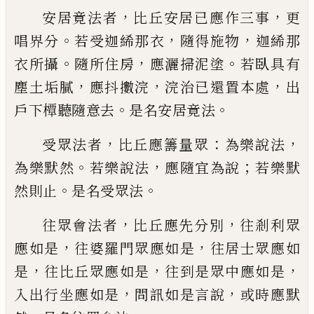
，
，
安居竟法
者
比丘安居已應作三事
更
。
，
，
唱界分
若受
迦絺那衣
隨得施物
迦絺那
。
，
。
衣所攝
隨
所
住房
應灑掃泥塗
若臥具有
，
，
，
塵土垢膩
應
抖擻浣
浣治已還置本處
出
。
。
戶下
橝
聽隨
意去
是名安居竟法
，
：
，
受眾法者
比丘應籌
量眾
為樂說法
。
，
；
為樂默然
若樂說法
應隨
宜為說
若樂默
。
。
然則止
是名受眾法
，
，
往眾
會法者
比丘應先分別
往
剎利眾
，
，
應如是
往
婆羅門眾應如是
往
居士眾應如
，
，
，
是
往
比丘眾應如是
往
到是眾中應如是
，
，
入出行
坐應如是
問訊如是言說
或時應默