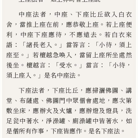
，
、
中座法
者
中座
下座比丘欲入白衣
，
，
。
舍
當推上座
在前
應恭敬上座
若
上座便
，
，
。
利
中座下座
應待
不應遠去
若白衣來
：「
。」
：「
，
語
諸長老入
當
答言
小待
須上
。」
，
座至
若檀越急喚入
當留
上座所坐處然
。
：「
。」
：「
，
後坐
檀越言
受水
當言
小
待
。」
。
須上座入
是名中座法
，
，
、
下座法者
下座
比丘
應
掃灑
佛圖
講
、
、
，
堂
布薩處
佛圖門中眾
僧會處地
應次第
，
，
，
敷坐床
應辦火及火爐
應
辦燈及燈具
洗
，
、
，
足瓫中著水
淨澡
罐
廁澡
罐
中皆著水
如
，
。
。
是僧所有作事
下座皆應
作
是名下座法