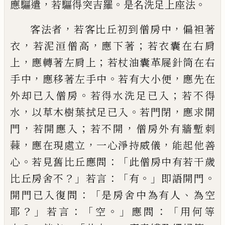
，
。
。
應驅遣
若驅得突吉羅
是名洗足上座法
，
，
客法者
若客比丘初到僧房中
偏袒著
，
，
；
衣
若泥洹僧高
應下著
若衣囊在右肩
，
；
上
應
轉著左肩上
若杖油囊革屣針筒在右
，
。
，
手中
應移著左手中
若有大小便
應先在
。
；
外却已
入僧房
若得水洗足已入
若不得
，
。
，
水
以草
木樹葉拭足
已
入
若門閉
應求開
，
；
，
門
若開
應入
若不開
僧房外有牆塹刺
，
，
，
蕀
應在現
處立
一心淨持威儀
能起他善
。
：「
心
若見舊
比丘應問
此僧房中有若干歲
？」
：「
。」
。
比丘房舍不
若言
有
即語開門
：「
、
開門已入復問
是房舍
中為有人
為空
？」
：「
。」
：「
耶
若言
空
應問
用何等