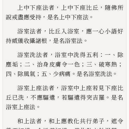
，
，
上中下座法者
上中下座
比丘
隨佛所
，
。
說戒盡應受持
是名上中下座
法
，
，
浴室法者
比丘入浴室
應一心小語好
，
。
持威儀收攝諸根
是名浴室法
，
：
、
浴室洗法者
浴室中洗得五利
一
除
；
、
；
、
；
塵垢
二
治身皮膚令
一色
三
破寒熱
、
；
、
。
。
四
除
風氣
五
少病痛
是
名浴室洗法
，
浴室上座法者
浴室中上座若
見下座比
，
，
。
丘已
洗
不應驅遣
若驅遣得突
吉羅
是名
。
浴室上座法
，
，
和上法者
和上應
教化共行弟子
遮令