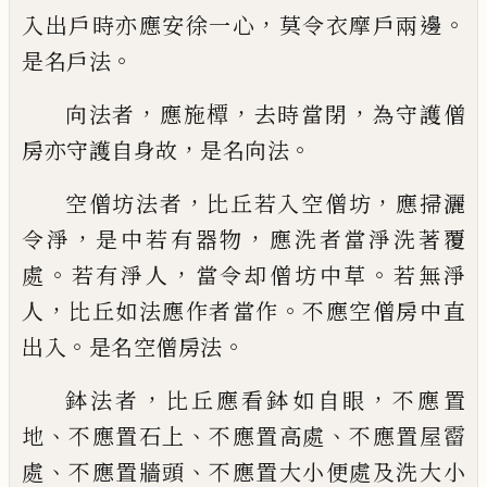
，
。
入出戶時亦應安徐一心
莫令衣摩戶兩
邊
。
是名戶法
，
，
，
向
法者
應施橝
去時當閉
為守護僧
，
。
房亦守護自身故
是名
向
法
，
，
空僧
坊法者
比丘若入空僧坊
應掃灑
，
，
令淨
是
中若有器物
應洗者當淨洗著覆
。
，
。
處
若有淨
人
當
令却
僧
坊
中草
若無淨
，
。
人
比丘如
法應作者當作
不應空僧
房
中直
。
。
出入
是
名空僧房法
，
，
鉢法者
比丘應看鉢如自眼
不應置
、
、
、
地
不應置石上
不應置高處
不應
置屋
霤
、
、
處
不應置牆頭
不應置大小便處
及洗大小