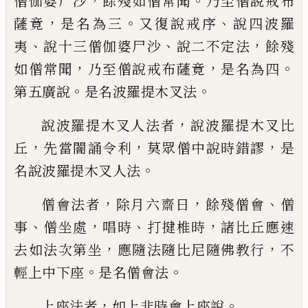
，
。
僧伽婆尸沙
餘殘如僧常聞
乃至僧說戒布
，
。
、
薩竟
是名為
三
又復說戒序
說四波羅
、
、
，
夷
說十三僧伽婆
尸沙
說二不定法
餘殘
，
，
。
如僧常聞
乃至僧說
戒布薩竟
是名為四
。
。
第五廣說
是名波羅
提木叉法
，
說波羅提木叉人法者
說波羅提
木叉比
，
，
，
丘
先當闇誦令利
莫眾僧中說時錯
謬
是
。
名說波羅提木叉人法
，
，
、
僧會法者
除
月六齋日
餘殘僧會
僧
、
，
、
，
事
僧坐處
唱時
打
揵
椎時
諸比丘應速
，
，
去如法次第坐
應隨法
隨比尼隨佛教行
不
。
。
輕上中下座
是名
僧
會
法
，
。
上座法者
如上非時會上座說