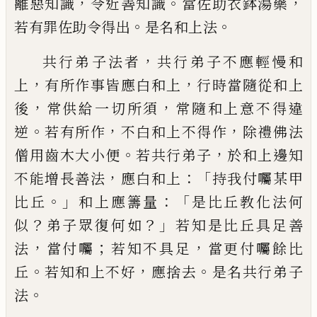
，
。
，
離惡知識
令近善知識
當佐助衣鉢湯藥
。
。
若有罪佐助令得出
是
名和上法
，
共行弟子法者
共行弟子不應輕
慢和
，
，
上
有所作事皆應白和上
行時當隨從
和上
，
，
後
常供給一切所須
常隨和上意不
得違
。
，
，
逆
若有所作
不白和上不得作
除禮
佛法
。
，
僧用齒木大小便
若共行弟子
於和上
邊知
，
：「
不能增長善法
應白和上
持我付囑某
甲
。」
：「
比丘
和上應籌量
是比丘教化法何
？
？」
似
弟子眾復何如
若知是比丘具足善
，
；
，
法
當付
囑
若
知
不具足
當更付囑餘比
。
，
。
丘
若知和
上不好
應捨去
是名共行弟子
。
法