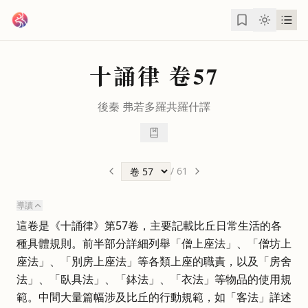
跳到主要內容
十誦律
卷57
後秦
弗若多羅
共
羅什
譯
/
61
導讀
這卷是《十誦律》第57卷，主要記載比丘日常生活的各
種具體規則。前半部分詳細列舉「僧上座法」、「僧坊上
座法」、「別房上座法」等各類上座的職責，以及「房舍
法」、「臥具法」、「鉢法」、「衣法」等物品的使用規
範。中間大量篇幅涉及比丘的行動規範，如「客法」詳述