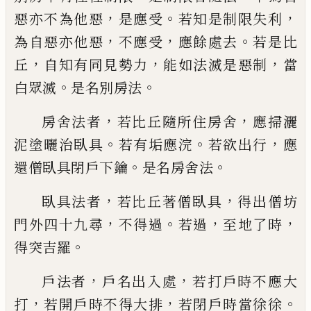
，
。
，
惡亦不為他惡
是應受
若知是制限失利
，
，
。
為自惡亦他惡
不應受
應餘處去
若是比
，
，
，
丘
自知有同見勢力
能如法滅是惡制
當
。
。
白眾
滅
是名別房法
，
，
房舍法者
若比丘隨所住
房舍
應掃灑
。
。
，
泥塗曬治臥具
若有垢應浣
若欲出行
應
。
。
還僧臥具閉戶下鑰
是名房舍
法
，
，
臥具法者
若比丘著僧臥具
得出僧坊
，
。
，
，
門外四十九尋
不得過
若過
至地了時
。
得
突吉羅
，
，
戶法者
戶名出入處
若打戶時不
應大
，
，
。
打
若開戶時不得大排
若閉戶時當徐
徐