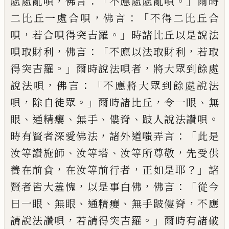
，
：「
。」
處處亂唄
佛言
不應處處
亂唄
爾時
，
：「
二比丘一處合唄
佛言
不得二
比丘合
，
。」
唄
若合唄得突吉羅
時諸比丘以
是
說法
，
：「
，
唄取財利
佛言
不應以法取財利
若
取
。」
，
得突吉羅
爾時說法唄者
將大眾到餘處
，
：「
說法
唄
佛言
不應將大眾到餘處說法
，
。」
，
、
唄
除自徒眾
爾時諸比丘
令一眼
無
、
、
、
、
。
眼
通精癭
無手
僂脊
跛人說法讚唄
，
：「
時有賢者深愛佛
法
諸外道嗤弄言
此是
、
、
，
汝等讚施師
汝等
塔
汝等所尊敬
先受供
，
，
？」
養在前食
在汝等
前行者
正如是耶
諸
，
，
：「
賢者皆大羞愧
以是
事白佛
佛言
從今
、
、
、
，
日一眼
無眼
通精癭
無手
跛僂脊
不應
，
。」
請說法讚唄
若請得突吉羅
爾時有諸破