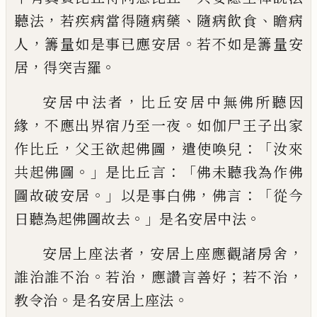
，
、
、
聽法
若
疾病
當
得隨病藥
隨病飲食
瞻病
，
。
人
籌量如是事已
應安居
若不如是籌量安
，
。
居
得突吉羅
，
安
居中法者
比丘安居中無佛所聽因
，
。
緣
不應
出界宿乃至一夜
如
伽
尸王子出家
，
，
：「
作比丘
父王欲起佛圖
遣使喚兒
汝來
。」
：「
共起佛圖
是比丘言
佛未聽我為作佛
。」
，
：「
圖故破安居
以
是事白佛
佛言
從今
。」
。
日聽為起佛圖故去
是名安居中法
，
，
安居上座法者
安居上座應
觀諸房舍
。
，
；
，
誰治誰不治
若治
應讚言善好
若不治
。
。
教令治
是名安居上座法