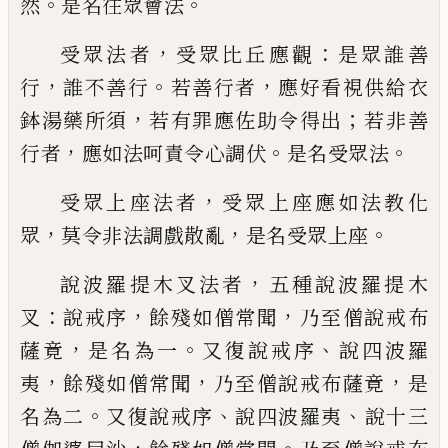
。
。
然
是
名往眾會法
，
：
受眾法者
受眾比丘應觀
是
眾誰善
，
。
，
行
誰不善行
若善行者
應好看視供
給衣
，
；
鉢湯藥所須
若有罪應佐助令得出
若非善
，
。
。
行者
應如法呵責令心調伏
是名受
眾法
，
受眾上座法者
受眾上座應如法教
化
，
，
。
眾
莫令非法調戲散亂
是名
受
眾上座
，
說
波羅提木叉法者
五種說波羅提木
：
，
，
叉
說戒序
餘殘如僧常聞
乃至僧說戒布
，
。
、
薩竟
是名為一
又復說戒序
說四波羅
，
，
，
夷
餘殘如
僧常聞
乃至僧說戒布薩竟
是
。
、
、
名為二
又
復說戒序
說
四波羅夷
說十三