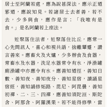
，
，
居士至阿蘭若處
應為說甚深法
應示正道
，
。
，
邪道
應說知見
若諸居士去者善
若不
，
，
：「
去
少多與食
應作是言
我唯有是
。」
。
食
是名阿蘭若上座法
，
，
近聚落住法者
近聚落
住比丘
應常一
，
，
，
心先問訊人
喜心和視共語
捨離
顰
蹙
讚
。
，
，
言善來
應畜火及火爐
少多
辦食及食器
，
，
常畜水及水器
洗足水器常令
有水
淨澡
罐
。
，
廁澡
罐
中亦應令有水
應
善知道徑
善知日
、
、
、
，
數
善知夜
善知夜分
善知
星宿
讀誦星
，
、
、
，
宿經
善知誦修妬路
毘尼
阿毘
曇
善知
、
、
、
，
、
初禪
二
三
四禪
應善知須陀洹
斯陀
、
、
。
，
含
阿那含
阿羅漢果
若不能得修學
當