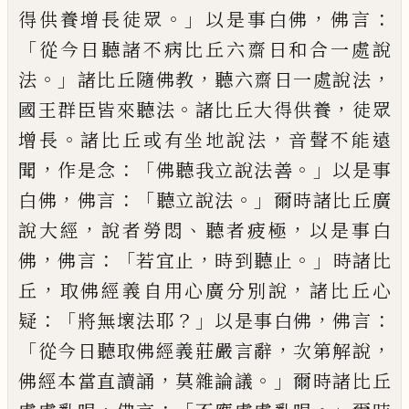
。」
，
：
得供養增長徒眾
以是
事白佛
佛言
「
從今日聽諸不病比丘六齋日
和合一處說
。」
，
，
法
諸比丘隨佛教
聽六齋日一
處說法
。
，
國王群臣皆來聽法
諸比丘大得供
養
徒眾
。
，
增長
諸比丘或有坐地說法
音聲
不能遠
，
：「
。」
聞
作是念
佛聽我立說法善
以是
事
，
：「
。」
白佛
佛言
聽立說法
爾時諸比丘廣
，
、
，
說
大經
說者勞悶
聽者疲極
以是事白
，
：「
，
。」
佛
佛
言
若宜止
時到聽止
時諸比
，
，
丘
取佛經義
自用心廣分別說
諸比丘心
：「
？」
，
：
疑
將無壞法耶
以是事白佛
佛言
「
，
，
從今日聽取佛經義莊嚴
言辭
次第解說
，
。」
佛經本當直讀誦
莫雜論
議
爾時諸比丘