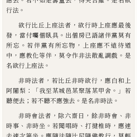
應去
若不如是籌量去
得突吉羅
是名
欲
。
行法
，
欲行比丘上座法者
欲行時上座應
最後
，
。
發
當付囑僧臥具
出僧房已語諸伴黨
莫有
。
，
所忘
若伴黨有所忘物
上座應不遠待
道
，
，
。
中
應教化等伴
莫令作非法散亂調戲
是
。
名欲行上座法
，
，
非時法者
若比丘非時欲
行
應白和上
：「
。」
阿闍梨
我至某城邑某聚落某
甲舍
若
；
。
。
聽便去
若不聽不應強去
是名非
時法
，
，
、
非時會法者
除六齋日
餘非時會
非
、
。
、
，
時事
非時坐
若聞唱時
打揵椎時
應速
。
，
去
速次第坐
應隨法隨比尼隨佛教行
莫輕