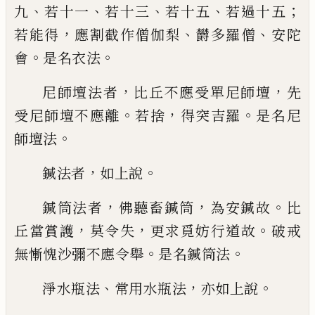
、
、
、
、
；
九
若十一
若十三
若十五
若過十五
，
、
、
若能得
應割截作僧伽梨
欝多羅僧
安陀
。
。
會
是名衣法
，
，
尼師壇法者
比丘不應受單尼師壇
先
。
，
。
受尼師壇不應離
若捨
得突吉羅
是名尼
。
師壇法
，
。
鍼法者
如
上說
，
，
。
鍼筒法者
佛聽畜鍼筒
為安鍼故
比
，
，
。
丘當
賞
護
莫令失
更求覓妨行道故
破戒
。
。
無慚愧沙彌不應令舉
是名鍼筒法
、
，
。
淨水瓶
法
常用
水
瓶法
亦如上說