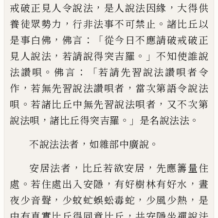
，
，
戒破正見人令說法
是人說法
因緣
大得供
，
。
養徒眾勢力
行非法事不可禁
止
諸比丘以
，
：「
是事白佛
佛言
從今
日
不應
請破戒破正
，
。」
見人說法
若請說得突吉羅
不
知使誰說
。
：「
法讚唄
佛言
若請先習說法讚唄
者令
，
，
作
若無先習說法讚唄者
當次第語令
說法
。
，
唄
若諸比丘中無先習說法唄者
又不
次第
，
。」
。
說法唄
諸比丘得突吉羅
是名說法法
，
。
不說法
法
者
如雜部中廣說
，
，
安居法者
比
丘若欲安居
先應籌量住
。
，
，
處
若住處出入安
隱
有好樹林有好水
晝
，
，
，
夜少音聲
少蚊虻
蜈蚣毒蛇
少風少熱
是
，
中有真實比丘得同
意比丘
共安隱坐禪說法