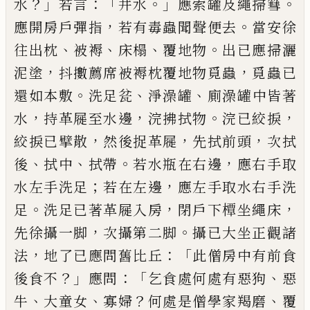
？」
：「
。」
。
水
若言
井水
應索
罐
及繩掃篲
，
。
應開房戶彈
指
若有毒蟲聞聲便去
當安徐
、
、
、
。
往出枕
被褥
床榻
覆地物
出已應掃灑
，
，
泥塗
抖擻
薦
席
被褥枕覆地物覓蟲
覓蟲已
。
、
、
還如本敷
洗足
瓫
淨澡
罐
廁澡
罐
中皆著
，
，
。
，
水
持革
屣
至水
邊
浣拂拭物
浣已絞捩
，
，
，
絞捩已擘散
然後
捉革屣
先拭前頭
次拭
、
、
。
，
後
拭中
拭帶
若水
瓶在右邊
應右手取
；
，
水左手洗足
若在左邊
應左手取水右手洗
。
，
，
足
洗足已著革屣入房
閉戶下
橝
坐繩床
，
。
先徐攝一脚
次攝第二
脚
攝已大坐正觀諸
，
：
「
法
地了已應問舊比丘
此僧房中有前食
？」
：「
、
後食不
應問
乞食處何處
有惡狗
惡
、
、
？
、
牛
大童女
寡婦
何處是僧學家羯
磨
覆