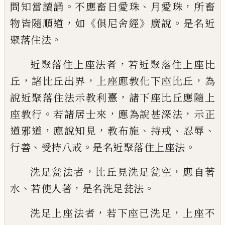
。
、
，
問
知
當讀誦
不應畜日愛珠
月愛珠
所畜
，
《
》
。
物皆隨
順道
如
俱尼舍經
廣說
是名近
。
聚落住法
，
近
聚落住上座法者
若近聚落住上座比
，
，
，
丘
諸
比丘出界
上座應教化下座比丘
為
，
說近聚
落住法示教利憙
諸下座比丘應隨上
。
，
，
座教
行
若諸居士來
應為說甚深法
示正
，
，
、
、
、
道邪道
應說知見
教布施
持戒
忍辱
、
。
。
行善
受持八戒
是名近聚落住上座法
，
，
洗足瓫法者
比丘見
洗足瓫空
應自著
、
，
。
水
若使人著
是名洗足
瓫法
，
，
洗足上座法者
若下座已
洗
足
上座
不