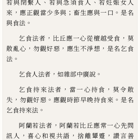
、
、
若與閉繫人
若與
急須食人
若妊
娠
女人
，
；
。
來
應正觀當少多
與
畜生應與一口
是名
。
與食法
，
，
乞食法者
比丘應一心從檀越受食
莫
，
，
，
散亂心
勿觀好
惡
應生不淨想
是名乞食
。
法
，
。
乞食人法者
如雜部中廣說
，
，
乞食持來法者
當一心持食
莫令散
，
。
。
失
勿觀好惡
應觀時節早晚持食來
是名
。
乞食持來法
，
阿蘭若法者
阿蘭若比丘
應常一心先問
，
，
，
訊人
喜心和視共語
捨離
顰
蹙
讚言善