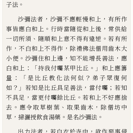
。
子法
，
，
沙彌法者
沙彌
不應輕慢和上
有所作
。
，
事皆應白和上
行
時當隨從和上後
常供給
、
。
一切所須
隨順和
上意不得有違逆
若有所
，
，
作
不白和上不
得作
除禮佛法僧用齒木大
。
，
，
小便
沙彌住和
上邊
知不能增長善法
應
：「
。」
白和上
持我付
囑某甲比丘
和上應籌
：「
？
量
是比丘教化法何
似
弟子眾復何
？」
，
；
如
若知是比丘具足善法
當付囑
若知
，
。
不具足
當更付囑餘比丘
若
和上不好應捨
。
、
，
去
應令取草樹葉
取果齒木
除僧坊中
，
。
。
草
掃灑授飲食湯藥
是名沙彌法
，
，
出力法者
若白衣於寺中
欲作惡事侵