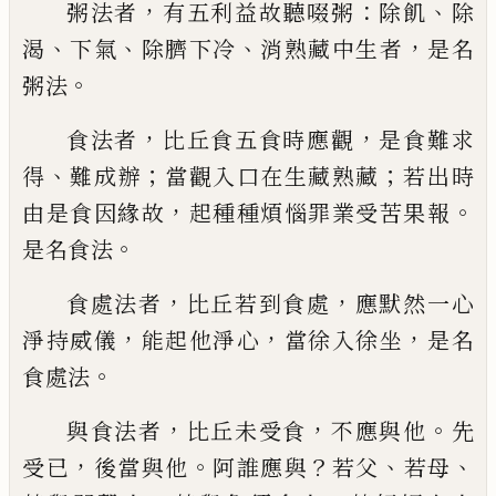
，
：
、
粥法者
有五利
益故聽啜粥
除飢
除
、
、
、
，
渴
下氣
除
臍
下冷
消
熟
藏
中生者
是名
。
粥法
，
，
食法者
比丘食五
食時應觀
是食難求
、
；
；
得
難成辦
當觀入口在
生
藏
熟
藏
若出時
，
。
由是食因緣故
起種
種煩惱罪業受苦果報
。
是名食法
，
，
食處法者
比丘若到食處
應默然一心
，
，
，
淨持威儀
能起
他淨心
當徐入徐坐
是名
。
食處法
，
，
。
與食法
者
比丘未受食
不應與他
先
，
。
？
、
、
受已
後當與
他
阿誰應與
若父
若母