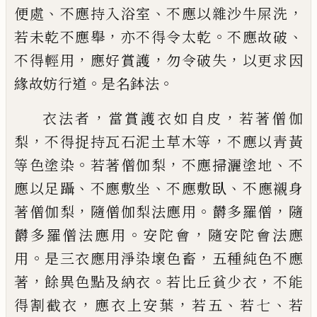
、
、
，
便處
不應持入浴室
不應以雜沙
牛
屎
洗
，
。
、
若未乾不應舉
亦不得令
太
乾
不應故
破
，
，
，
不得輕用
應好
賞
護
勿
令破
失
以更求因
。
。
緣故妨行道
是名鉢法
，
，
衣法
者
當
賞
護衣如自皮
若著僧伽
，
，
梨
不得捉
持瓦石泥
土
草木等
不應以青黃
。
，
、
等色塗染
若著僧伽梨
不應掃灑塗地
不
、
、
、
應以足躡
不應敷坐
不應敷臥
不
應
襯身
，
。
，
著僧伽梨
隨僧伽梨法應用
欝多羅僧
隨
。
，
欝多羅僧
法應用
安陀會
隨安陀會法應
。
，
用
是三衣
應用淨染壞色畜
五種純色不應
，
。
，
著
餘異色
點
及納衣
若比丘貧少衣
不能
，
，
、
、
得割截衣
應衣上安
葉
若五
若七
若