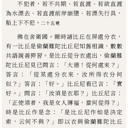
，
、
、
不犯者
若
不共期
若直渡
若欲直渡
、
、
，
為水
漂
去
若直
渡前岸崩墮
若
漂
失行具
。
船上下不犯
二十五
竟
。
，
佛在舍衛國
爾時諸比丘在屏處分衣
，
有一
比丘是偷蘭難陀比丘尼
知舊
相識
數數
。
，
共語親善狎習
是比丘從分衣處出
偷蘭難
：「
！
？」
陀比丘尼見已問言
大德
從何處來
：
「
，
答言
從
某
處分衣來
汝所得
衣分
何
？」
：
「
。」
：「
似
答言
好
比丘尼看已言
實
。」
：「
？」
：
好
問言
汝須是衣耶
比
丘尼言
「
，
，
？」
正使須者
我是女人薄福
當何從得
：「
時是比丘作是
念
是比丘尼作如是決定
，
？」
索
云何不與
即以衣與偷蘭難陀比丘