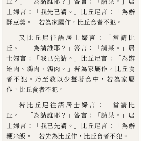
。」
「
？」
：「
。」
丘
為請誰耶
答言
請某
居
：「
。」
：「
士婦言
我先已請
比丘尼言
為辦
。」
，
。
酥
豆羹
若為家屬作
比丘
食者不犯
：「
又比丘尼往語居士婦言
當請比
。」「
？」
：「
。」
丘
為請誰耶
答言
請某
居
：「
。」
：「
士婦言
我
已
先
請
比丘尼言
為辦
、
、
。」
，
雉肉
鵽肉
鶉肉
若為家
屬作
比丘食
。
，
者不犯
乃至教以少薑著食中
若為
家
屬
，
。
作
比丘食者不犯
：「
若比丘尼往語
居士婦言
當請比
。」「
？」
：「
。」
丘
為請誰耶
答言
請某
居
：「
。」
：「
士婦言
我已先請
比丘尼言
為辦
。」
，
。
粳米
飯
若先為比丘作
比丘食者不犯