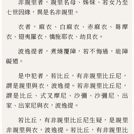
，
、
、
非親里者
親里名
母
姊妹
若
女乃至
，
。
七世
因緣
異是名非親里
，
、
、
、
衣者
麻衣
白麻衣
赤麻
衣
芻摩
、
、
、
。
衣
翅夷羅衣
憍
施
耶衣
劫貝衣
，
，
，
波
逸提者
煮燒覆障
若不悔過
能障
。
礙道
，
，
，
是
中犯
者
若比丘
有非親里比丘尼
，
。
，
謂是親
里與衣
波逸提
若非親里比丘尼
、
、
、
、
謂是
比丘
式叉摩尼
沙彌
沙彌尼
出
、
，
。
家
出家尼與衣
波
逸提
，
，
若比丘
有非親里比丘尼生疑
是親
里
，
。
，
非親里與衣
波逸提
若比丘
有非親里
比