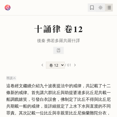
跳到主要內容
十誦律
卷12
後秦
弗若多羅
共
羅什
譯
/
61
導讀
這卷經文繼續介紹九十波夜提法中的戒律，共記載了十二
條新的戒律。首先講六群比丘與助提婆達多比丘尼共載一
船調戲嬉笑，引發白衣誤會，佛制定了比丘不得與比丘尼
共期載一船的戒律，並詳細規定了上水下水與直渡的不同
罪責。其次記載一位比丘與非親里比丘尼偷蘭難陀分衣，