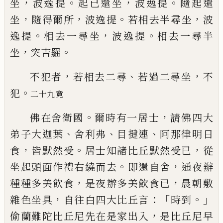
，
。
，
。
坐
波逸提
起已還坐
波逸
提
隨起還
，
，
。
，
坐
隨得爾所
波逸提
若相去
半
尋
坐
波
。
，
。
逸提
相去一
尋
坐
波逸提
相去
一
尋半
，
。
坐
突吉羅
，
、
，
不犯者
若相去二
尋
若過
二
尋
坐
不
。
犯
二十九竟
。
，
佛在舍衛國
爾時有一居士
請
佛
四大
、
、
、
弟
子大迦葉
舍利弗
目
揵
連
阿那律明日
，
。
，
食
皆
默然受
居士知諸比丘默然受已
從
。
，
坐起頭
面作禮右繞而去
即還自舍
通夜
辦
，
，
種種多
美飲食
是夜
辦
多美飲食已
晨朝敷
，
：「
。」
雜色坐
具
自往
白四大比丘
言
時到
，
偷蘭難陀比丘
尼先在是家出入
是比丘尼早