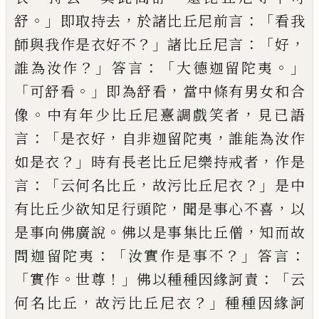
。」
，
：「
舒
即取持去
於諸比丘尼前言
看
我
？」
：「
，
師
與我
作
是衣好不
諸比丘尼言
好
？」
：「
。」
誰為汝作
答
言
大德迦留陀夷
「
。」
，
可
舒看
即為舒看
當中
條有男女和合
。
，
像
中有年少比丘尼憙調戲
笑
者
見已語
：「
，
，
言
是衣好
自非迦留陀夷
誰
能為汝作
？」
，
如是衣
時有長老比丘尼樂持戒
者
作是
：「
，
？」
言
云何名比丘
故污比丘尼衣
是
中
，
，
有比丘少欲知足行頭陀
聞是事心不喜
以
。
，
是事向佛廣說
佛以是事集比丘僧
知而
故
：「
？」
：
問迦留陀夷
汝實作是事不
答言
「
。
！」
：「
實作
世
尊
佛以種種因緣訶責
云
，
？」
何名比丘
故污比
丘尼
衣
種種因緣訶