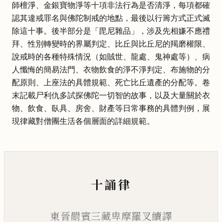
師檀淨、金銀寶物淨等十項非法行為是否清淨，每項都確
認其違戒罪名與佛陀制戒的地點，最後以行籌方式正式滅
除這十事。後半部分是「毘尼雜品」，涉及先相嫌不應禮
拜、性別轉變時的界屬判定、比丘與比丘尼的羯磨權限、
說戒時的各種特殊情況（如賊世、龍處、鬼神處等）、病
人懺悔的簡易法門、衣物飲食的淨不淨判定、布施物的分
配原則、上座法的具體規範、死亡比丘遺產的分配等。卷
末記載尸利仇多試探佛陀一切智的故事，以及大量關於衣
物、飲食、臥具、房舍、財產等日常事務的具體判例，展
現律藏對僧團生活各個層面的詳細規範。
十誦律
東晉罽賓三藏卑摩羅叉續譯