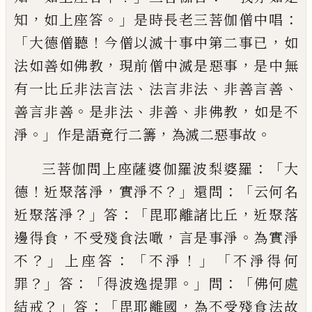
，
。」
：
知
如上座答
是時長老三菩伽僧中唱
「
！
，
大德
僧聽
今僧
以
滅十事中第二事已
如
，
，
法如善
如佛教
現前僧中滅是
惡
事
是中無
、
、
、
有一比
丘非法言法
法言非法
非善言善
。
、
、
，
善言非善
是非法
非善
非佛教
如是不
。」
，
。
淨
作是語竟行
二籌
為滅二惡事故
：「
三菩伽問上座薩婆
伽羅波梨婆羅
大
！
，
？」
：「
德
近聚落淨
實淨不
還
問
云何名
？」
：「
，
近聚落淨
答
毘耶離諸比丘
近聚
落
，
，
。
邊得食
不受殘食法噉
言是事淨
為實
淨
？」
：「
！」「
不
上座答
不淨
不淨得何
？」
：「
。」
：「
罪
答
得
波
逸提
罪
問
佛何處
？」
：「
，
結戒
答
毘耶離國
為不
受殘食法故