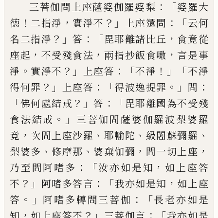
：「
三菩伽問上座薩婆伽羅婆
梨
婆羅大
！
，
？」
：「
德
二指淨
實淨不
上座還問
云何
？」
：「
，
名二指淨
答
毘耶離諸比丘
食竟從
，
，
，
座起
不
受殘食法
兩指抄飯食噉
言是事
。
？」
：「
！」「
淨
實淨不
上座答
不淨
不淨
？」
：「
。」
：
得何罪
上座答
得波逸提
罪
問
「
？」
：「
佛何處結戒
答
毘耶離國為不受殘
。」
食
法結戒
三菩伽問薩婆伽羅波梨婆羅
，
、
、
、
竟
次
問上座沙羅
耶輸陀
級闍蘇彌羅
、
、
，
，
梨婆多
修摩
那
婆棄伽彌
問一切上座
：「
，
乃至問阿嗜多
汝
亦如是知
如上座答
？」
：「
，
不
阿嗜多答言
我亦
如是知
如上座
。」
：「
答
阿嗜多轉問三菩伽
長老
亦如是
，
？」
：「
知
如上座答不
三菩伽言
我亦如是