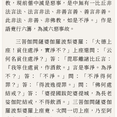
，
，
教
現前僧中滅是惡事
是中無有一比
丘非
、
、
、
。
法言法
法言非法
非善言善
善言非善
、
、
，
。」
此非法
非善
非佛教
如是不淨
作是
，
。
語竟行
六籌
為滅六惡事故
：「
三菩伽問薩婆伽羅波
梨婆羅
大德上
！
，
？」
：「
座
貧住處淨
實淨不
上座
還問
云
？」
：「
：
何名貧住處淨
答
毘耶離諸比丘言
『
，
。』
。
我等住處貧
作酒飲
言是事淨
為淨
？」
：
「
。」
：「
不
答
不淨
問
不淨得何
？」
：「
。」
：「
罪
答
得波逸提罪
問
佛
何處
？」
：「
，
結戒
答
婆
提
國跋陀婆
提
城
為長老
，
。」
娑
伽陀結戒
不得飲酒
三菩伽問薩婆伽
，
，
羅
波梨婆羅上座竟
次問一切上座
乃至阿