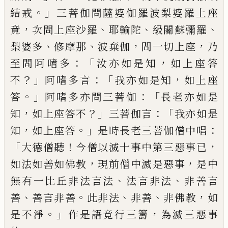
。」
結戒
三菩伽問薩婆伽羅波梨
婆羅上座
，
、
、
、
竟
次問上座沙羅
耶輸陀
級闍蘇
彌羅
、
、
，
，
梨婆多
修摩
那
波棄
伽
問一切上座
乃
：「
，
至問阿嗜多
汝亦如是知
如上座答
？」
：「
，
不
阿嗜多言
我亦如是知
如上座
。」
：「
答
阿嗜
多亦問三菩伽
長老亦如是
，
？」
：「
知
如上座答
不
三菩伽言
我亦如是
，
。」
：
知
如上座答
是時長
老三菩伽僧中唱
「
！
，
大德僧聽
今僧以滅十事
中第三惡事已
，
，
如法如善如佛教
現前僧中
滅是惡事
是中
、
、
無有一比丘非法言法
法言
非法
非善言
、
。
、
、
，
善
善言非善
此非法
非善
非佛
教
如
。」
，
是不淨
作是語竟行三籌
為滅三惡
事