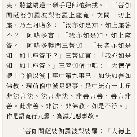
，
。」
夷
聽益縷邊一
磔
手尼師檀結戒
三菩伽
，
問
薩婆伽羅波梨婆羅上座竟
次問一切上
，
：「
，
座
乃至阿嗜多
汝亦如是知
如上座答
？」
：「
，
不
阿
嗜多言
我亦如是知
如上座
。」
：「
答
阿嗜多轉問
三菩伽
長老亦如是
，
？」
：「
知
如上座答不
三菩
伽言
我亦如是
，
。」
：「
知
如上座答
三菩伽僧中
唱
大德僧
！
，
聽
今僧以滅十事中第九事已
如
法如善如
，
，
佛教
現前僧中滅是惡事
是中無
有一比丘
、
、
、
非法言法
法言非法
非善言善
善言
非
。
、
、
，
。」
善
此非
善
非法
非佛教
如是不淨
，
。
作是
語竟行九籌
為滅九惡事故
：「
三菩伽問薩婆
伽羅波梨婆羅
大德上