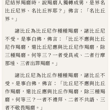
，
，
尼結界羯磨時
說羯磨人獨轉成男
是界名
、
？」
：「
比丘尼界
名比丘界耶
佛言
名比丘
。」
界
，
諸比丘為比丘尼作種種羯磨
諸比丘尼
。
，
：「
不
受
是事白佛
佛言
比丘不應與比丘
，
，
尼作羯
磨
還比丘尼應與比丘尼作羯磨
除
。
？
、
三種羯
磨
何等三
一者受具戒
二
者
行摩
、
。」
那埵
三
者出罪羯磨
，
諸比丘尼為比丘作種種羯磨
諸比丘不
。
，
：「
受
是事白佛
佛言
比丘尼不應與比丘
，
，
作羯磨
還比丘應與比丘作羯磨
除三種羯
。
？
、
、
磨
何等
三
一者不禮拜
二者不共語
三
。」
者不敬畏羯
磨