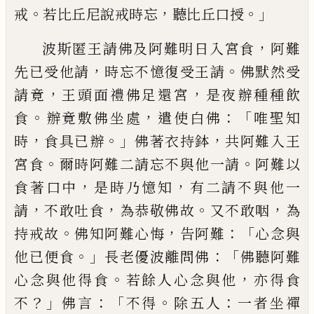
。
，
。」
戒
若比丘尼說
戒時忘
聽比丘口授
，
波斯匿王請佛及阿難
明日入宮食
阿難
，
。
先已受他請
時忘不憶復
受王請
佛默然受
，
，
請竟
王頭面禮佛足還宮
是夜辦種種飲
。
，
：
「
食
辦竟敷佛坐處
遣使白佛
唯聖知
，
。」
，
時
食具已辦
佛著衣持鉢
共阿難入
王
。
。
宮食
爾時阿難二請忘不與他一請
阿難
以
，
，
食著口中
是時乃憶知
有二請不與他一
，
，
。
，
請
不敢吐食
為恭敬佛故
又不敢咽
為
。
，
：「
持戒
故
佛知阿難心悔
告阿難
心念與
。」
：「
他已便食
長老優
波
離問佛
佛聽阿難
。
，
心念與他得食
若餘人心念與他
亦得食
？」
：「
。
：
不
佛言
不得
除五
人
一者坐禪