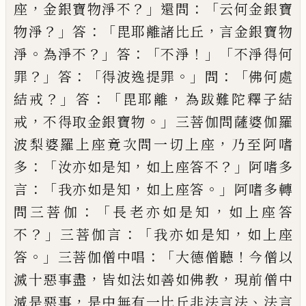
，
？」
：「
座
金銀寶物淨不
還
問
云何金銀寶
？」
：「
，
物淨
答
毘耶離諸比丘
言金
銀寶物
。
？」
：「
！」「
淨
為
淨不
答
不淨
不淨得何
？」
：
「
。」
：「
罪
答
得波逸提罪
問
佛何處
？」
：「
，
結戒
答
毘耶離
為跋
難陀釋子結
，
。」
戒
不得取金銀寶物
三菩伽問
薩婆伽羅
，
波梨婆羅上座竟次問一切上座
乃至阿嗜
：「
，
？」
多
汝亦如是知
如上座答不
阿嗜
多
：「
，
。」
言
我亦如是知
如上座答
阿嗜多轉
：「
，
問三
菩伽
長老亦如是知
如上座答
？」
：
「
，
不
三菩伽言
我亦如是知
如上座
。」
：「
！
答
三菩伽僧中唱
大德
僧聽
今僧以
，
，
滅十惡事盡
皆如法如善如佛
教
現前僧中
，
、
滅是惡事
是中無有一比丘非
法言法
法言