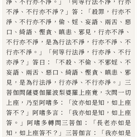
、
。」「
，
淨
不行亦
不淨
何等行法不淨
行亦
、
？」
：「
，
不淨
不行亦
不淨
答
殺罪
行亦不
、
，
、
、
、
、
淨
不行亦不淨
偷
婬
妄語
兩舌
惡
、
、
、
、
，
、
口
綺語
慳貪
瞋恚
邪見
行亦不
淨
，
，
、
不行亦不淨
是為行法不淨
行亦不
淨
不
。」「
，
、
行亦不淨
何等行法淨
行亦淨
不行
？」
：「
、
、
、
亦淨
答曰
不殺
不偷
不邪婬
不
、
、
、
、
、
、
妄語
兩舌
惡
口
綺語
慳貪
瞋恚
邪
，
，
、
。」
見
是為行法淨
行亦
淨
不行亦淨
三
，
菩伽問薩婆伽羅波梨婆羅
上座竟
次問一切
，
：「
，
上座
乃至阿嗜多
汝亦
如是知
如上座
？」
：「
，
答不
阿嗜多言
我亦如是知
如上座
。」
：「
答
阿嗜多轉問三菩伽
長老亦如是
，
？」
：「
知
如上座答不
三菩伽言
我亦如是