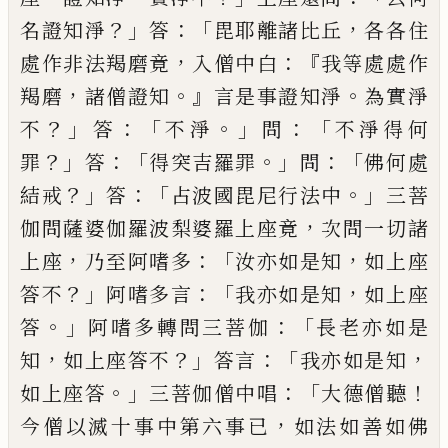
？」
：「
，
名證知淨
答
毘耶離諸比丘
各各住
，
：『
處作
非法羯磨竟
入僧
中
白
我等處處作
，
。』
。
羯磨
諸僧證知
言是事證知淨
為實淨
？」
：「
。」
：「
不
答
不淨
問
不淨得何
？」
：「
。」
：「
罪
答
得突吉羅罪
問
佛何處
？」
：「
。」
結
戒
答
占波國毘尼行法中
三菩
，
伽問薩婆伽
羅波梨婆羅上座竟
次問一切諸
，
：「
，
上座
乃至
阿嗜多
汝亦如是知
如上座
？」
：「
，
答不
阿嗜多
言
我亦如是知
如上座
。」
：「
答
阿嗜多轉問三
菩伽
長老亦如是
，
？」
：「
，
知
如上座答不
答言
我
亦如是知
。」
：「
！
如上座答
三菩伽僧中唱
大德僧
聽
，
今僧以滅十事中第六事已
如法如善如
佛