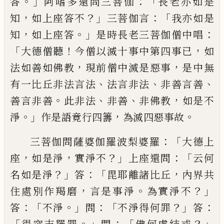
。」
：「
答
阿嗜多還問三菩伽
長老亦如是
，
？」
：「
知
如上座答不
三菩伽言
我亦如是
，
。」
：
知
如
上座答
是時長老三菩伽僧中唱
「
！
，
大德僧聽
今僧以滅十事中第四事已
如
，
，
法如善如佛
教
現前僧中滅是惡事
是中無
、
、
、
有一比丘非
法言法
法言非法
非善言善
。
、
、
，
善言非善
此非
法
非善
非佛教
如是不
。」
，
。
淨
作是語竟行四
籌
為滅四惡事故
：「
三菩伽問薩婆伽羅波梨
婆羅
大德上
，
，
？」
：「
座
如是淨
實淨不
上座還問
云
何
？」
：「
，
名如是淨
答
毘耶離諸比丘
內界共
，
。
？」
住處
別作羯磨
言是事淨
為實淨不
：「
。」
：「
？」
：
答
不淨
問
不
淨得何罪
答
「
。」
：「
？」