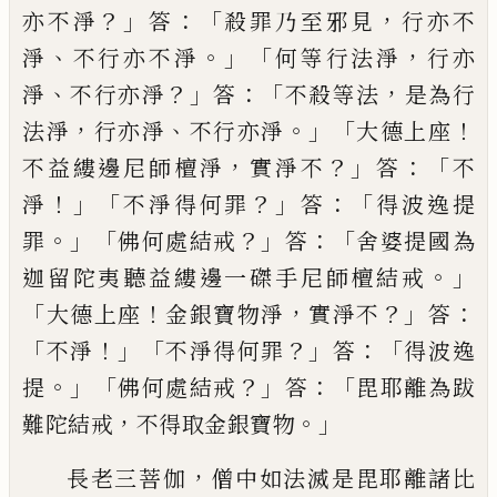
？」
：「
，
亦不淨
答
殺罪乃至邪見
行亦
不
、
。」「
，
淨
不行亦不淨
何等行法淨
行亦
、
？」
：「
，
淨
不行亦淨
答
不殺等法
是為行
，
、
。」
「
！
法淨
行亦淨
不行亦淨
大德上座
，
？」
：「
不益縷邊尼師檀淨
實淨不
答
不
！」「
？」
：「
淨
不淨得何罪
答
得波逸提
。」「
？」
：「
罪
佛何處結戒
答
舍婆提國為
。」
迦留陀夷
聽益縷邊一磔手
尼師檀結戒
「
！
，
？」
：
大德上座
金銀寶物淨
實淨不
答
「
！」「
？」
：「
不淨
不淨得何罪
答
得波逸
。」「
？」
：「
提
佛
何處
結戒
答
毘耶離為跋
，
。」
難陀結戒
不得取金銀
寶物
，
長老三菩伽
僧中如法滅是毘耶離諸
比