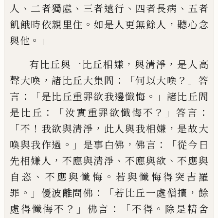
、
、
、
、
人
二者獨處
三者遠行
四者長
病
五者
。
，
飢餓時依親里住
如是人更無餘人
聽
心
念
。」
與他
，
，
有比丘與一比丘相嫌
與清淨
是人高
，
：「
？」
聲大
喚
諸比丘大集問
何以大喚
答
：「
。」
言
是比丘重
罪欲我邊懺悔
諸比丘問
：「
？」
：
是比丘
汝實重罪
欲懺悔不
答言
「
！
，
，
不
我欲與清淨
此人與我相
嫌
是故大
。」
，
：「
喚與我作過
是事白佛
佛言
從今
日
，
、
、
先相嫌人
不應與清淨
不應與欲
不應與
、
。
自恣
不應與懺悔
若與懺悔得突吉羅
。」
：「
，
罪
優波離問佛
若比丘一處僧擯
餘
？」
：「
。
處得懺悔
不
佛言
不得
除是精舍