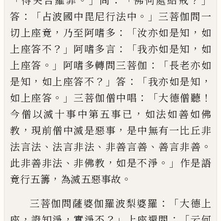
得突吉羅罪
問
佛何處結戒
：
「
。」
答
占
波國中毘尼行法中
三菩伽問一
，
：「
，
切上座
竟
乃至阿嗜多
汝亦如是知
如
？」
：「
，
上座答不
阿
嗜多言
我亦如是知
如
。」
：「
上座答
阿
嗜
多轉問
三菩伽
長老亦如
，
？」
：「
，
是知
如上座答不
答
我亦
如是知
。」
：「
！
如上座答
三菩伽僧中唱
大德僧聽
，
今僧
以滅十事中第五事已
如法如善如佛
，
，
教
現前僧中滅是惡事
是中無有一比丘非
、
、
、
。
法言法
法言非法
非善言善
善言非善
、
，
。」
此非
善非法
非佛教
如是不淨
作是語
，
。
竟行五籌
為滅五惡事故
：「
三菩伽問薩婆伽羅波梨婆
羅
大德上
，
，
？」
：「
座
證知淨
實淨不
上座還問
云
何