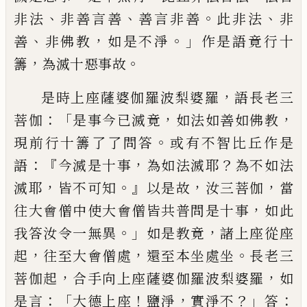
、
、
。
、
非法
非善言善
善言非善
此
非
法
非
、
，
。」
善
非佛教
如是不淨
作是語竟行十
，
。
籌
為滅十惡事故
，
是時上座薩婆伽羅波梨婆
羅
語長老三
：「
，
，
菩伽
是事今
已滅竟
如法如善
如佛教
。
現前行
十
籌了了問
答
或有不
智
比丘作是
：『
，
？
語
今滅是十事
為如法滅耶
為
不如法
，
。』
，
，
滅耶
皆不可知
以是故
汝三菩伽
當
，
往大會僧中使大會僧皆共普問是十事
如
此
。」
，
我答汝令一無異
如是教竟
諸上座從座
，
，
。
起
往至大會僧處
還至本坐處坐
長老三
，
，
菩
伽起
合手向上座薩婆伽羅波梨婆羅
如
：「
！
，
？」
：
是
言
大德上座
鹽淨
實淨不
答