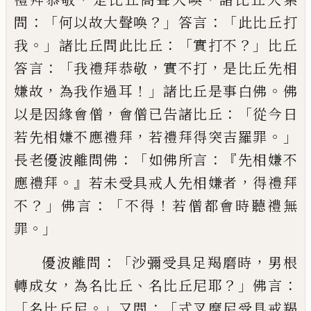
：「
？」
：「
問
何以
故大聲喚
答言
此比丘打
。」
：「
？」
我
諸比丘問此比
丘
實打不
比丘
：「
，
，
答言
我禮拜恭敬
實不打
是比丘先相
，
！」
。
嫌故
為我作過耳
諸比丘是
事白佛
佛
，
：「
以是因緣會僧
會僧已告諸比
丘
從今日
，
。」
若先相嫌不應禮拜
若禮拜得突
吉羅罪
：「
：『
長老優波離問佛
如佛所言
先相嫌
不
。』
，
應禮拜
若未受具戒人先相嫌者
得禮拜
？」
：「
！
不
佛言
不得
若僧都會時聽禮無
。」
罪
：「
，
優波離
問
沙彌受具足羯磨時
男根
，
、
？」
：
轉成女
為名比
丘
名比丘尼耶
佛言
「
。」
：「
名比丘尼
又問
式叉摩
尼受具戒羯