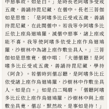
。
。」
中惡事故
如是白
是
時長老阿
嗜
多受戒
，
，
。
五歲
善誦持毘尼藏
在僧中
長老三菩伽
：「
，
如是思惟
是阿嗜多
比丘受戒五歲
善誦
，
。
持毘尼藏
在此間僧中
若我等令阿嗜多比
，
，
丘依上座烏迴鳩羅
滅
僧中惡事
諸上座或
。
能不喜
我等使阿嗜
多依受上座作烏迴鳩
，
。」
羅
沙樹林中為諸上
座作敷坐具人
三菩
，
：
「
！
伽如是思惟竟
僧中唱
大德僧聽
是阿
，
，
嗜多比丘受戒五歲
善誦持
毘尼藏
學持
《
》。
，
阿含
若僧時到僧忍聽
是阿嗜
多比丘
，
依受諸上座作烏迴鳩羅
沙樹林中
作敷坐具
。
。」
。「
人
如是白
如
是白二羯磨
僧聽
阿嗜
，
多比丘依上座作烏迴鳩羅
沙樹林中與
上座
，
，
，
！」
敷坐具竟
僧忍
默然故
是事如是持