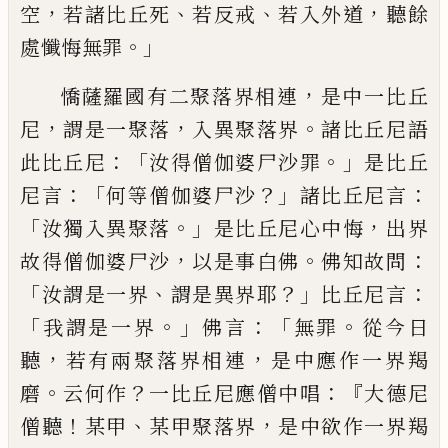
，
、
、
，
空
若諸比丘死
若
反戒
若入外道
聽餘
。」
處懺悔無罪
，
憍薩羅國
有二聚落界相連
是中一比丘
，
，
。
尼
謂是一聚
落
入異聚落界
諸比丘尼語
：「
。」
此比丘尼
汝得
僧伽婆尸沙罪
是比丘
：「
？」
：
尼言
何等僧伽婆尸
沙
諸比丘尼言
「
。」
，
汝獨入異聚落
是比丘尼心
中悔
出界
，
。
：
故得僧伽婆尸沙
以是事白佛
佛
知故問
「
、
？」
：
汝謂是一界
謂是異界耶
比丘尼言
「
。」
：「
。
我謂是一界
佛言
無罪
從今日
，
，
聽
若有
兩
聚落界相連
是中應作一界羯
。
？
：『
磨
云何作
一
比丘尼應僧中唱
大德尼
！
、
，
僧聽
某甲
某甲聚
落界
是中欲作一界羯