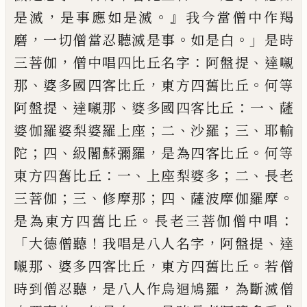
，
。』
是滅
是事應如是滅
我今
當僧中作羯
，
。
。」
磨
一切僧當
忍
聽滅是事
如是
白
是時
，
：
、
三菩伽
僧中唱四比丘名字
阿
盤
提
達嚫
、
，
。
那
婆
多
國
四客比丘
東方四舊比
丘
何等
、
、
：
、
阿盤提
達
嚫
那
婆多
國
四客比丘
一
薩
；
、
；
、
婆伽羅婆梨婆羅上座
二
沙羅
三
耶輸
；
、
，
。
陀
四
級闍蘇彌羅
是為四客比丘
何等
：
、
；
、
東
方四舊比丘
一
上座梨婆多
二
長老
；
、
；
、
。
三菩伽
三
修摩
那
四
薩波
摩伽羅摩
。
：
是為東方四
舊比丘
長老三菩伽僧中唱
「
！
，
、
大德僧聽
我
唱是八人名字
阿盤提
達
、
，
。
嚫那
婆多四客比
丘
東方四舊比丘
若僧
，
，
時到僧忍聽
是八人
作烏迴鳩羅
為斷滅僧