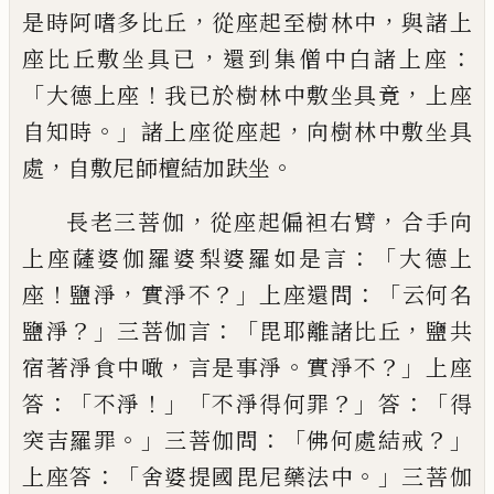
，
，
是
時阿嗜多比丘
從座起至樹林中
與諸上
，
：
座
比丘敷坐具
已
還到集僧中白諸上座
「
！
，
大德
上座
我已於樹林中敷坐具竟
上座
。」
，
自知時
諸上座從座起
向樹林中敷坐具
，
。
處
自敷尼
師
檀
結
加
趺坐
，
，
長老三菩伽
從座起偏袒
右臂
合
手
向
：「
上座薩
婆
伽羅
婆
梨婆羅如
是言
大德上
！
，
？」
：「
座
鹽淨
實淨不
上座還問
云何
名
？」
：「
，
鹽淨
三菩伽言
毘耶離諸比丘
鹽共
，
。
？」
宿著
淨食中噉
言是事淨
實淨不
上座
：「
！」「
？」
：「
答
不淨
不
淨得何罪
答
得
。」
：「
？」
突吉羅罪
三菩伽問
佛何處
結戒
：「
。」
上座答
舍婆提國毘尼藥法中
三菩
伽