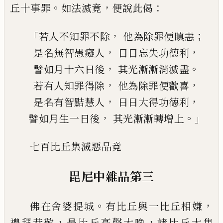
。
，
：
丘十事罪
如法滅竟
便說此偈
「
，
；
若人不知罪不除
他為除罪便瞋恚
，
，
是名無智愚癡人
日日
忘
失功德利
，
。
譬如月十六日後
其光漸漸
消
滅盡
，
，
若有人知罪得除
他為除罪便歡喜
，
，
是名有智黠慧人
日日大得功德利
，
。」
譬如月生一日後
其光漸漸轉增上
七百比丘集滅惡
品
竟
毘尼
中
雜品第三
。
，
佛在舍婆提城
有比丘與一比丘相嫌
，
，
禮拜
恭敬
是比丘高聲大喚
諸比丘大集