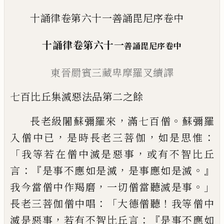
十誦律卷第六十一善誦毘尼序卷中
十誦律
卷第六十一
善誦毘尼序卷中
東晉
罽賓
三藏
卑
摩羅叉續譯
七百比丘集
滅惡法品第二
之餘
，
。
長老級闍蘇彌羅來
滿七百
僧
蘇彌羅
，
，
：
入僧
中已
是時長老三菩伽
如是思惟
「
，
我等若
在僧中滅是惡事
或有不智比丘
：『
，
。』
言
是事不
應如是滅
是事應如是滅
，
。」
我今當僧中作羯
磨
一切僧當聽滅是事
：
「
！
長老三菩伽僧中唱
大德僧聽
我等僧中
，
：『
滅是惡事
若有不智比
丘言
是事不應如