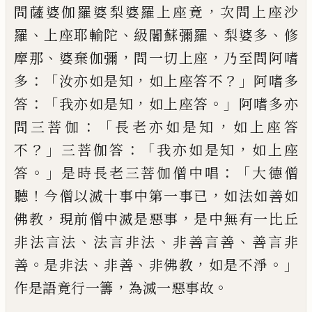
，
問薩婆伽羅
婆
梨婆羅上座竟
次問上座
沙
、
、
、
、
羅
上座耶輸陀
級闍蘇彌羅
梨婆多
修
、
，
，
摩那
婆棄伽彌
問一切上座
乃至問阿嗜
：「
，
？」
多
汝亦
如是知
如上座答不
阿嗜多
：「
，
。」
答
我亦如是
知
如上座答
阿嗜多亦
：「
，
問三菩伽
長老亦如
是知
如上座答
？」
：「
，
不
三菩伽答
我亦如是知
如
上座
。」
：「
答
是時長老三菩伽僧中唱
大德僧
！
，
聽
今僧以滅十事中第一事已
如法如善如
，
，
佛
教
現
前
僧中
滅是
惡事
是中無有一比丘
、
、
、
非法言法
法言非法
非善言善
善言非
。
、
、
，
。」
善
是
非法
非善
非佛教
如是不淨
，
。
作是語竟行一
籌
為滅一惡事故