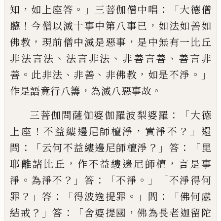
，
。」
：「
知
如
上座答
三菩伽僧中唱
大德僧
！
，
聽
今僧以滅
十事中第八事已
如法如善如
，
，
佛教
現前僧
中滅是惡事
是中無有一比丘
、
、
、
非法言法
法
言非法
非善言善
善言非
。
、
、
，
。」
善
此非法
非善
非
佛教
如是不淨
，
。
作是語竟行八籌
為滅八
惡事故
：
「
三菩伽問薩
伽
婆伽羅波梨婆羅
大德
！
，
？」
上座
不益縷邊尼師檀淨
實淨不
還
：「
？」
：「
問
云何不益縷邊尼師檀
淨
答
毘
，
，
耶離諸
比丘
作不益縷邊尼師檀
言是事
。
？」
：「
。」「
淨
為淨
不
答
不淨
不淨得何
？」
：「
。」
：
「
罪
答
得
波逸提罪
問
佛何處
？」
：「
，
結戒
答
舍婆提國
佛為長老
迦留陀