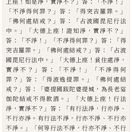
！
，
？」
：「
！」
上
座
如是淨
實淨不
答
不淨
「
？」
：「
。」
不淨得何罪
答
得
突吉羅罪
「
？」
：「
佛何處結戒
答
占波國毘尼行法
。」「
！
，
？」
中
大德上座
證知淨
實淨不
：「
！」「
？」
：「
答
不淨
不淨得
何罪
答
得
。」「
？」
：「
突吉羅罪
佛何處結戒
答
占波
。」「
！
，
國
毘尼行法中
大德上座
貧住處淨
？」
：
「
！」「
實淨不
答
不淨
不淨得何
？」
：「
。」「
罪
答
得波逸提罪
佛何處結
？」
：「
，
戒
答
婆
提
國跋陀婆提城
為長老娑
。」「
！
伽陀
結戒不得飲酒
大德上座
行法
，
？」
：
「
，
、
淨
實淨不
答
有行法淨
行亦淨
。
，
、
不行亦淨
有行法不淨
行
亦不淨
不行亦
。」「
，
、
不淨
何等行法不淨
行亦不
淨
不行