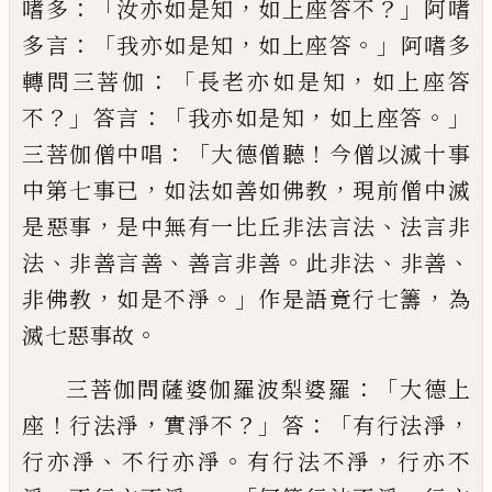
：「
，
？」
嗜
多
汝亦如是知
如上座答不
阿嗜
：「
，
。」
多言
我
亦如是知
如上座答
阿嗜多
：「
，
轉問三菩伽
長
老亦如是知
如上座答
？」
：「
，
。」
不
答言
我亦如是知
如上座答
：「
！
三菩伽僧中唱
大德僧聽
今僧以
滅十事
，
，
中第七事已
如法如善如
佛
教
現
前僧中滅
，
、
是惡事
是中無有一比丘非法言
法
法言非
、
、
。
、
、
法
非善言善
善言非善
此非法
非善
，
。」
，
非佛教
如是不淨
作是語竟行七籌
為
。
滅七惡事故
：
「
三菩伽問薩婆伽羅波梨婆羅
大德上
！
，
？」
：「
，
座
行法淨
實淨不
答
有行法淨
、
。
，
行亦
淨
不行亦淨
有行法不淨
行亦不