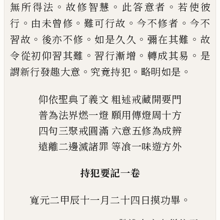
。
。
。
無所得法
故修智慧
此答意者
若使
彼
。
。
。
。
行
由未曾修
難可行故
今不修者
今不
。
。
。
。
習
故
後亦不修
如是久久
彌在其難
故
。
。
。
令從初
仰習其難
習行漸增
轉成其易
是
。
。
。
謂新行發
趣大意
究竟持犯
略明如是
仰依聖典了義文
粗述戒藏開要門
普為法界燃一燈
願用傳燈周十方
四句三聚戒圓滿
六意五修為成辨
遠離二邊滅諸罪
等飡一味遊方外
持犯要記一卷
。
寬元二甲辰十一月二十四日摸功畢