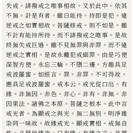
。
。
。
失
戒
誹撥戒之唯事相故
又於此中
依其
。
。
。
。
不無
計是有者
雖曰能持
持即是犯
違
。
。
。
逆戒之如
實相故
菩薩修戒
則不如是
雖
。
。
不計有能持
所持
而不誹撥戒之唯事
是故
。
。
終無失戒巨
過
雖不見無罪與非罪
而不違
。
。
逆戒之實相
是故永離犯戒細罪
由是巧便
。
。
。
深智方便
永
忘三輪
不墮二邊
方趣具足
。
。
。
。
。
戒波羅蜜
如經
言
罪
非罪
不可得故
。
。
。
應具足戒波羅蜜
戒
本云
戒光從口出
有
。
。
。
。
。
。
緣
非無因
非色
非心
非有
非無
非
。
。
。
因果法
諸佛之本原
菩薩之根
本
此中言
。
。
。
戒光者
為顯戒之與光
無二無別
明淨雜
。
。
。
染同一味故
故緣戒光
顯戒實相
戒
無自
。
。
。
。