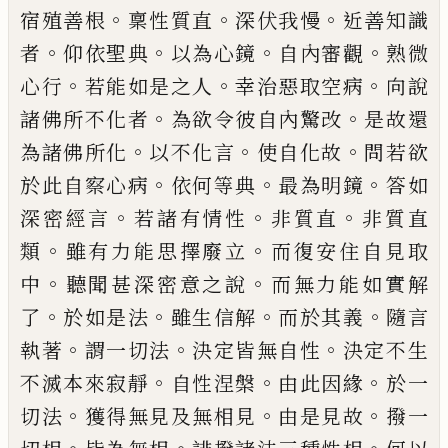
。
。
。
宿殖
善根
稟性質直
深伏我慢
近善知識
。
。
。
。
者
仰依
聖典
以為心鏡
自內審觀
熟微
。
。
。
心行
若能如
是之人
幸治惡取空病
向說
。
。
諸佛所不化者
為欲令彼自內驚改
是故還
。
。
。
為諸佛所化
以
不化言
使自化故
問若欲
。
。
。
於此自察心病
依
何等典
最為明鏡
答如
。
。
。
深
密
經言
若諸有情
性
非質直
非質直
。
。
類
雖有力能思擇廢立
而
復安住自見取
。
。
中
聽聞甚深密意之說
而無
力能如實解
。
。
。
。
了
於如是法
雖生信解
而於其
義
隨言
。
。
。
執著
謂一切法
決定皆無自性
決定
不生
。
。
。
不滅本來寂靜
自性涅槃
由此因緣
於
一
。
。
。
切法
獲得無見及無相見
由是見故
撥一