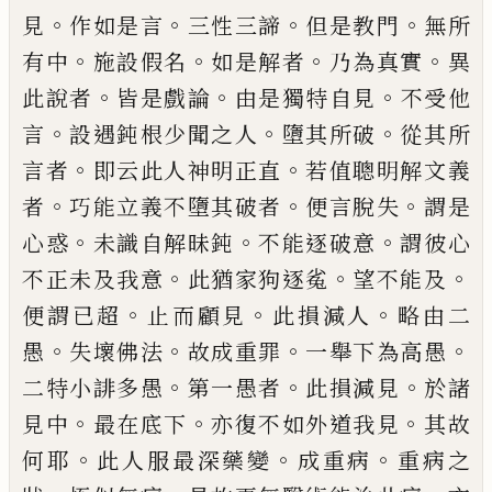
。
。
。
。
見
作如是言
三性三
諦
但是教門
無所
。
。
。
。
有中
施設假名
如是解
者
乃為真實
異
。
。
。
此說者
皆是戲論
由是獨特
自見
不受他
。
。
。
言
設遇鈍根少聞之人
墮其所
破
從其所
。
。
言者
即云此人神明正直
若值聰
明解文義
。
。
。
者
巧能立義不墮其破者
便言脫
失
謂是
。
。
。
心惑
未識自解昧鈍
不能逐破意
謂
彼心
。
。
。
不正未及我意
此猶家狗逐㝹
望不能
及
。
。
。
便謂已超
止而顧見
此損減人
略由二
。
。
。
。
愚
失壞佛法
故成重罪
一舉下為高愚
。
。
。
二特
小誹多愚
第一愚者
此損減見
於諸
。
。
。
見中
最
在底下
亦復不如外道我見
其故
。
。
。
何耶
此人
服最深藥變
成重病
重病之