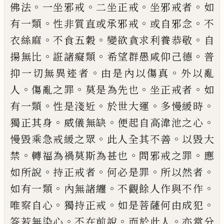
。
。
。
。
佛法
一坐邪戒
二坐正戒
坐邪
戒者
如
。
。
。
有一類
性非質直或承邪戒
或自邪
念
不
。
。
。
衣絲麻
不食五穀
變欲貪求利養恭敬
自
。
。
。
揚無比
誑諸癡類
希望群愚咸仰己德
普
。
。
抑一切無異迹者
由是內以傷真
外以亂
。
。
。
。
人
傷亂之罪
莫是為先也
坐正戒者
如
。
。
。
。
有一類
性是淺近
於世大運
多慢緩時
。
。
。
獨正其身
威
儀無缺
便起自高湋池之心
。
。
慢毀乘急戒緩
之眾
此人全其不善
以毀大
。
。
。
禁
轉福為禍莫
斯為甚也
問邪戒之罪
應
。
。
。
。
如所說
持正戒者
何必是罪
所以然者
。
。
。
如有一類
內無諸纏
不
觀餘人作與不作
。
。
。
唯察自心
獨持正戒
如是
菩薩何由成犯
。
。
。
答若無染心
不在前說
而於
此人
亦當分