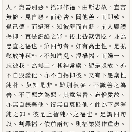
。
。
。
。
人
識
善別惡
捨罪修福
由斯志故
直言
。
。
。
。
。
無僻
見自
惡
而必呰
聞他善
而即歎
。
。
。
覺己德
而還褒
知彼罪而直貶
前人毀讚
。
。
。
揚抑
直是誑諂之
罪
後士呰歎褒貶
並為
。
。
。
忠直之福也
第四句
者
如有高士性
是弘
。
。
。
。
懿放神苞朴
不知端兒
混禍福
而歸一
。
。
。
。
忘彼我
為無二
其神常樂
遊是處故
亦
。
。
不自毀讚他
亦不自揚抑彼
又
有下愚稟性
。
。
。
鈍朴
莫知是非
難別菽麥
不識
善之為
。
。
。
。
善
不了惡之為惡
其意常昏
忘憎愛
故
。
。
亦無自謙美他
復無自褒貶他
此為下愚
渾
。
。
鈍之罪
彼是上智純朴之福也
是謂四句
。
。
。
。
以
判罪福
依前兩句
則福業變作重患