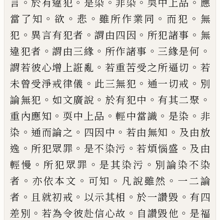
。
。
。
。
。
言
於有違犯
是染
非染
耎中上品
應
。
。
。
。
。
當了知
欲
悲
雖所作業同
而
犯
無
。
。
。
。
犯
異言有犯者
謂由四因
所犯諸事
無
。
。
。
。
違犯者
謂由三緣
所作諸事
三緣是何
。
。
謂
若彼心增上誑亂
若重苦受之所逼切
若
。
。
。
未
曾受淨戒律儀
此三無犯
通一切戒
別
。
。
。
。
論無
犯
如文廣說
於有犯中
有其二聚
。
。
。
。
重內應
知
耎中上品
輕中當識
是染
非
。
。
。
。
染
通而論
之
四因中
若由無知
及由放
。
。
。
。
逸
所犯眾罪
是不染污
若煩惱盛
及由
。
。
。
輕慢
所犯眾罪
是
其染污
別論染不染
。
。
。
。
者
亦依本文
可知
凡說
雖然
一二論
。
。
。
。
者
且就初戒
以示其相
於一讚
毀
有四
。
。
。
差別
若為令彼赴信心故
自讚毀他
是福