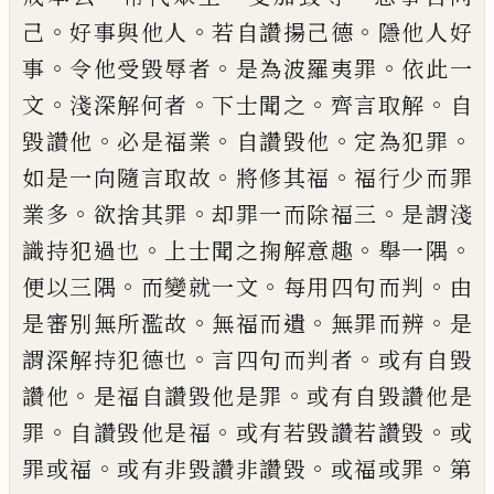
。
。
。
己
好事與他人
若自讚揚己
德
隱他人好
。
。
。
事
令他受毀辱者
是為波羅夷
罪
依此一
。
。
。
。
文
淺深解何者
下士聞之
齊言取
解
自
。
。
。
。
毀讚他
必是福業
自讚毀他
定為犯
罪
。
。
如是一向隨言取故
將修其福
福行少而
罪
。
。
。
業多
欲捨其罪
却罪一而除福三
是謂淺
。
。
。
識持犯過也
上士聞之掬解意趣
舉一隅
。
。
。
便
以三隅
而變就一文
每用四句而判
由
。
。
。
是審
別無所濫故
無福而遺
無罪而辨
是
。
。
謂深解
持犯德也
言四句而判者
或有自毀
。
。
讚他
是
福自讚毀他是罪
或有自毀讚他是
。
。
。
罪
自讚
毀他是福
或有若毀讚若讚毀
或
。
。
。
罪或福
或
有非毀讚非讚毀
或福或罪
第