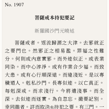
No. 1907
菩薩戒本持犯要記
新羅國沙門元曉述
。
。
菩薩戒者
返流歸源之大津
去邪就正
。
。
之要
門也
然邪正之相易濫
罪福之性難
。
。
。
分
何則
或內意實邪
而外迹似正
或表業
。
。
。
同染
而中
心淳淨
或有作業合少福
而致
。
。
。
大患
或有心
行順深遠
而違淺近
是以專
。
。
。
。
穢道人
剋私沙
門
長專似迹
以亡真正
。
。
。
每剋深戒
而求淺
行
今將遣淺事
而全
。
。
。
。
深
去似迹而逐實
為自
忽忘
撮要記別
。
。
。
幸同趣者
詳而取決
持犯
之要
有三門
一
矣