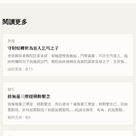
閱讀更多
果報
守財奴轉世為盲人乞丐之子
舍衛國長者難陀巨富多財，卻極度慳貪嫉妬，門禁森嚴，不許乞丐進入。臨
終時囑咐兒子勿施與沙門。難陀命終後轉生為旃陀羅家盲婦之子，生而無
目。盲兒後來到難陀家乞食，被守…
諸經要集
· 卷
15
修行
修無量三摩提精勤繫念
當修無量三摩提，精勤繫念。所以者何？修無量三摩提，精勤繫念已，則如
實顯現。於何如實顯現？於眼如實顯現……此諸法無常、有為，此如實顯
現。
雜阿含經
· 卷
8