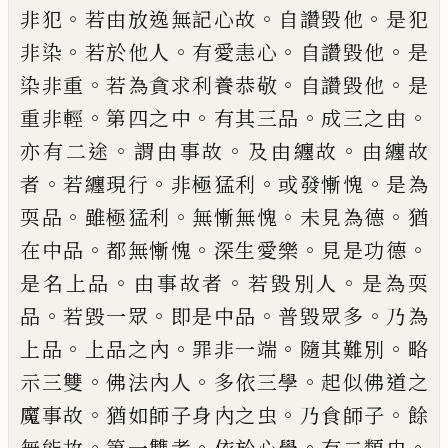
。
。
。
非犯
若由放逸無記心故
自讚毀他
是
犯
。
。
。
。
非染
若於他人
有愛恚心
自讚毀他
是
。
。
。
染
非重
若為貪求利養恭敬
自讚毀他
是
。
。
。
。
重非
輕
第四之中
有其三品
成三之由
。
。
。
亦有二
途
謂由事故
及由纏故
由纏故
。
。
。
。
者
若纏現
行
非極猛利
或發慚愧
是為
。
。
。
。
耎品
雖極猛
利
無慚無愧
未見為德
猶
。
。
。
。
在中品
都無慚
愧
深生愛樂
見是功德
。
。
。
是名上品
由事故
者
若毀別人
是為耎
。
。
。
。
品
若毀一眾
即是中
品
普毀眾多
乃為
。
。
。
。
上品
上品之內
罪非一
端
隨其難別
略
。
。
。
示三雙
佛法內人
多依三
學
起似佛道之
。
。
。
魔事故
猶如師子身內之虫
乃食師子
餘
。
。
。
。