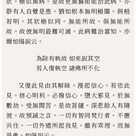
。
。
。
狀
極似無病
是
故更無醫術能治此病
亦
。
。
尠有人自覺是患
猶如根本無明極闇
與般
。
。
。
若明
其狀極似同
無能所故
俱無能所
。
。
。
故
故彼無明最難可滅
此病難治當知
亦
。
爾如偈說云
為除有執故
如來說其空
若人復執空
諸佛所不化
。
。
又復此見由其解昧
漫起信心
若依此
。
。
。
。
見
修
心明利
必撥信心
墮大邪見
於無
。
。
。
數劫
受無
間苦
是故菩薩
深悲餘人有隨
。
。
。
彼
故預誡之
言
一切有智同梵行者
不應
。
。
。
共住
一切外道
所起我見
雖有乖理
而無
。
。
是患
如偈說云