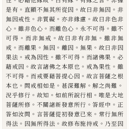
性
必藉他緣故
曰有緣
有緣之言
非據
。
。
。
是有
直顯不無其所從因
故曰非無因
非
。
。
。
無
因戒性
非質礙
亦非緣慮
故曰非色非
。
。
。
。
心
雖
非色心
而離色心
永不可得
雖不
。
。
。
可得
而非
無戒
故曰非有非無
雖非無
。
。
。
。
。
戒
而離果
無
因
離因
無果
故曰非因
。
。
。
。
果法
戒為因性
雖
不可得
而諸佛果
必
。
。
。
藉戒因
故言諸佛之本
原也
戒為果性
雖
。
。
不可得
而戒要藉菩提心
因
故言菩薩之根
。
。
。
。
本也
問戒相如是
甚深難
解
解之尚難
。
。
。
況乎修行
故知
如前所說行
相
唯是大地
。
。
。
菩薩所修
不關諸新發意所行
答經中
正
。
。
答如汝問
言菩薩從初發意已來
常行無所
。
。
。
得法
因無所得法
故修布施持戒
乃至因