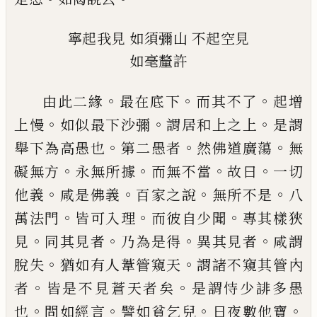
寧起我見
如須彌山
不起空見
如毫釐許
。
。
。
由此二緣
最在底下
而其不了
起增
。
。
。
上慢
如
似最下沙彌
謂居和上之上
是謂
。
。
。
舉下為高
愚也
第二愚者
然佛道廣蕩
無
。
。
。
。
礙無方
永無
所據
而無不當
故曰
一切
。
。
。
。
他義
咸是佛義
百家之說
無所不是
八
。
。
。
萬法門
皆可入理
而
彼自少聞
專其樣狹
。
。
。
。
見
同其見者
乃為是得
異其見者
咸謂
。
。
脫失
猶如有人葦管窺天
謂
諸不窺其管內
。
。
者
皆是不見蒼天者矣
是謂
恃少誹多愚
。
。
。
。
也
問如經言
譬如貧乞兒
日夜
數他寶