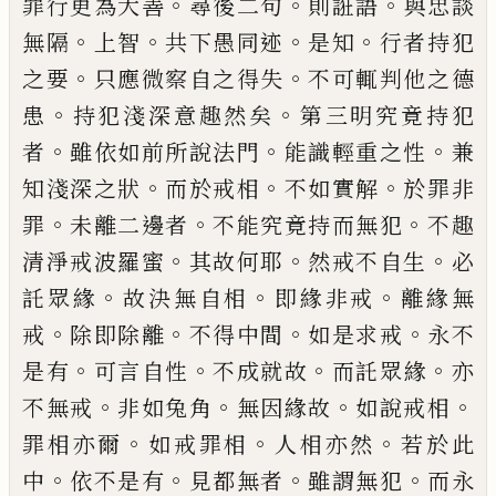
。
。
。
罪行
更為大善
尋後二句
則誑語
與忠談
。
。
。
。
無隔
上
智
共下愚同迹
是知
行者持犯
。
。
之要
只應微
察自之得失
不可輒判他之德
。
。
患
持犯淺深
意趣然矣
第三明究竟持犯
。
。
。
者
雖依如前所
說法門
能識輕重之性
兼
。
。
。
知淺深之狀
而於
戒相
不如實解
於罪非
。
。
。
罪
未離二邊者
不能
究竟持而無犯
不趣
。
。
。
清淨戒波羅蜜
其故何
耶
然戒不自生
必
。
。
。
託眾緣
故決無自相
即緣
非戒
離緣無
。
。
。
。
戒
除即除離
不得中間
如是求
戒
永不
。
。
。
。
是有
可言自性
不成就故
而託眾
緣
亦
。
。
。
。
不無戒
非如兔角
無因緣故
如說戒
相
。
。
。
罪相亦爾
如戒罪相
人相亦然
若於此
。
。
。
。
中
依不是有
見都無者
雖謂無犯
而永