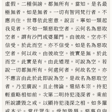
。
。
。
。
虛假
二種俱謗
都無所有
當知
是名最
。
。
。
極無者
如是無者
一切有智同梵行者
不
。
。
。
應
共住
世尊依此密意
說言
寧如一類起
。
。
我見
者
不如一類惡取空者
云何名為惡取
。
。
。
空者
謂有沙門或婆羅門
由彼故
空亦不
。
。
。
信受
於
此而空
亦不信受
如是名為惡取
。
。
。
。
空者
何以
故
由彼故空
彼實是無
於此
。
。
。
。
而空
此實是
有
由此道理
可說為空
若
。
。
。
說一切都無所有
何處何者
何故名空
亦
。
不應言由此於此即
說為空
是故名為惡取空
。
。
。
。
者
乃至廣說
且止
傍論
還結本宗
持犯
。
。
輕重略相如前
次第二
明持犯淺深者
乘前
。
。
所說讚毀之戒
以顯持
犯淺深之相
如多羅
。
。
。
戒本云
常代眾生
受加
毀辱
惡事自向