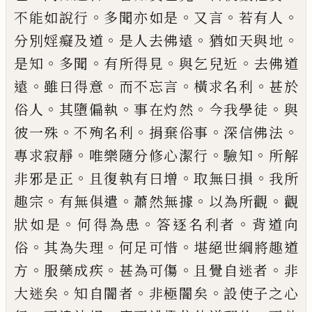
。
。
。
。
不能如說行
多聞亦如是
又言
若有
人
。
。
。
分別婬癡及道
是人去佛遠
猶如天與地
。
。
。
。
是知
多聞
有所得見
與乞兒近
去佛道
。
。
。
。
遠
雖曰得意
而不忘言
橫求名利
甚於
。
。
。
。
俗人
其
墮偏執
事在灼然
今我學徒
與
。
。
。
。
彼一殊
不殉
名利
捐棄俗事
深信佛法
。
。
。
專求寂靜
唯樂隨
分修心潔行
驗知
所解
。
。
。
非邪是正
且復執有
曰增
取無曰損
我所
。
。
。
。
趣宗
有無俱遣
蕭
然無
據
以為所觀
觀
。
。
。
狀如是
何得為患
答逐名利
者
背道向
。
。
。
俗
其為失理
何足可惜
堪絕世綱
將趣道
。
。
。
。
方
服藥成疾
甚為可傷
且覺自迷者
非
。
。
。
大迷矣
知自闇者
非極闇矣
設使子之心