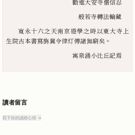
勸進大安寺僧信忍
般若寺轉法輪藏
寬永十六之天南京遊學之時以東大寺上
。
生
院古本書寫旃冀令律灯傳諸無窮矣
寓泉涌小比丘記焉
讀者留言
寫下你的讀經心得 →