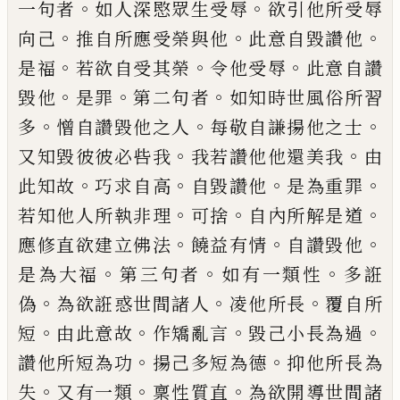
。
。
一句者
如人
深愍眾生受辱
欲引他所受辱
。
。
。
向己
推自所
應受榮與他
此意自毀讚他
。
。
。
是福
若欲自受
其榮
令他受辱
此意自讚
。
。
。
毀他
是罪
第二句
者
如知時世風俗所習
。
。
。
多
憎自讚毀他之人
每敬自謙揚他之士
。
。
又知毀彼彼必呰我
我
若讚他他還美我
由
。
。
。
。
此知故
巧求自高
自毀
讚他
是為重罪
。
。
。
若知他人所執非理
可捨
自
內所解是道
。
。
。
應修直欲建立佛法
饒益有情
自讚毀他
。
。
。
是為大福
第三句者
如有一類性
多誑
。
。
。
偽
為欲誑惑世間諸人
凌他所長
覆自
所
。
。
。
。
短
由此意故
作矯亂言
毀己小長為過
。
。
讚
他所短為功
揚己多短為德
抑他所長為
。
。
。
失
又有一類
稟性質直
為欲開導世間諸