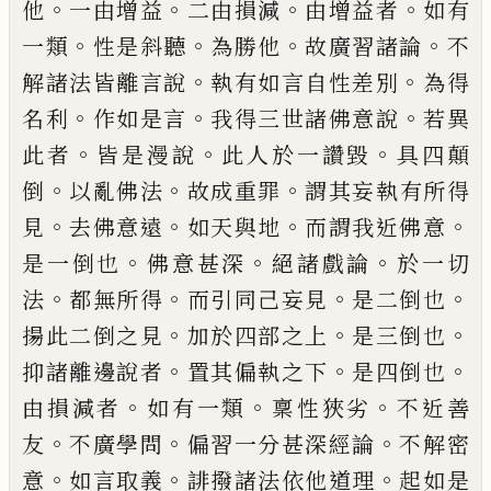
。
。
。
。
他
一由增益
二由
損減
由增益者
如有
。
。
。
。
一類
性是斜聽
為勝
他
故廣習諸論
不
。
。
解諸法皆離言說
執有如
言自性差別
為得
。
。
。
名利
作如是言
我得三世
諸佛意說
若異
。
。
。
此者
皆是漫說
此人於一讚
毀
具四顛
。
。
。
倒
以亂佛法
故成重罪
謂其妄執
有所得
。
。
。
。
見
去佛意遠
如天與地
而謂我近佛
意
。
。
。
是一倒也
佛意甚深
絕諸戲論
於一切
。
。
。
。
法
都無所得
而引同己妄見
是二倒也
。
。
。
揚此
二倒之見
加於四部之上
是三倒也
。
。
。
抑諸離
邊說者
置其偏執之下
是四倒也
。
。
。
由損減者
如有一類
稟性狹劣
不近善
。
。
。
友
不廣學問
偏
習一分甚深經論
不解密
。
。
。
意
如言取義
誹撥
諸法依他道理
起如是