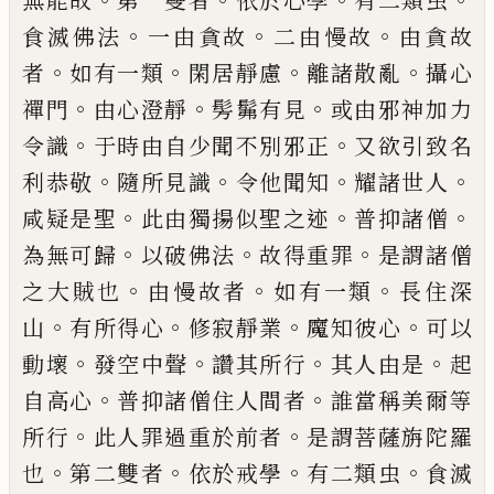
無能故
第一雙者
依於心學
有
二類虫
。
。
。
食滅佛法
一由貪故
二由慢故
由貪
故
。
。
。
。
者
如有一類
閑居靜
慮
離諸散亂
攝心
。
。
。
禪門
由心澄靜
髣髴有見
或由邪神加力
。
。
令
識
于時由自少聞不別邪正
又欲引致名
。
。
。
。
利
恭敬
隨所見識
令他聞知
耀諸世人
。
。
。
咸疑是
聖
此由獨揚似聖之迹
普抑諸僧
。
。
。
為無可歸
以破佛法
故得重罪
是謂諸僧
。
。
。
之大賊也
由
慢故者
如有一類
長住深
。
。
。
。
山
有所得心
修寂
靜業
魔知彼心
可以
。
。
。
。
動壞
發空中聲
讚其所
行
其人由是
起
。
。
自高心
普抑諸僧住人間
者
誰當稱美爾等
。
。
所行
此人罪過重於前者
是謂菩薩旃陀羅
。
。
。
。
也
第二雙者
依於戒學
有
二類虫
食滅