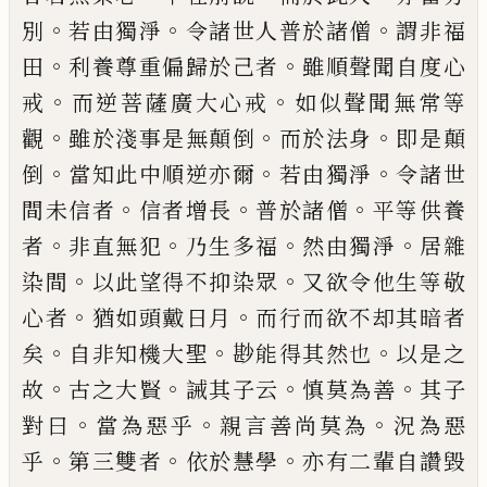
。
。
。
別
若由獨淨
令諸世人普於諸
僧
謂非福
。
。
田
利養尊重偏歸於己者
雖順聲
聞自度心
。
。
戒
而逆菩薩廣大心戒
如似聲聞
無常等
。
。
。
觀
雖於淺事是無顛倒
而於法身
即
是顛
。
。
。
倒
當知此中順逆亦爾
若由獨淨
令諸
世
。
。
。
間未信者
信者增長
普於諸僧
平等供養
。
。
。
。
者
非直無犯
乃生多福
然由獨淨
居雜
。
。
染
間
以此望得不抑染眾
又欲令他生等敬
。
。
心
者
猶如頭戴日月
而行而欲不却其暗者
。
。
。
矣
自非知機大聖
尠能得其然也
以是之
。
。
。
。
故
古
之大賢
誡其子云
慎莫為善
其子
。
。
。
對曰
當為
惡乎
親言善尚莫為
況為惡
。
。
。
乎
第三雙者
依
於慧學
亦有二輩自讚毀