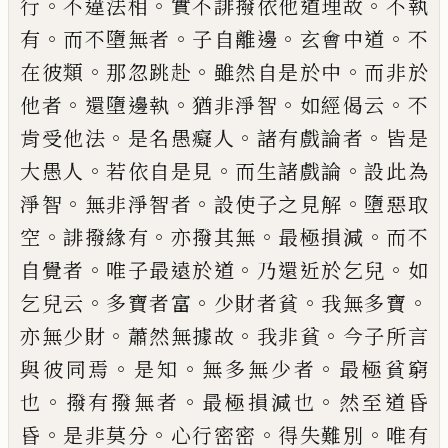
。
。
。
行
不違法相
實不誹撥依他道理故
不執
。
。
。
。
有
而不墮無者
子自離邊
玄會中道
不
。
。
。
在彼
類
那忽跳赴
雖然自是於中
而非於
。
。
。
。
他者
還
墮邊執
猶非淨智
如經偈云
不
。
。
。
肯受他法
是
名愚癡人
諸有戲論者
皆是
。
。
。
大愚人
若依自
是見
而生諸戲論
設此為
。
。
。
淨智
無非淨智者
設使子之見解
墮惡取
。
。
。
。
空
誹撥緣有
亦撥其
無
最極損減
而不
。
。
。
自覺者
唯子最遠於道
乃
還近於乞兒
如
。
。
。
。
乞兒云
多寶者富
少財者貧
我無多寶
。
。
。
亦無少財
蕭
然無據故
我非貧
今子所言
。
。
。
與彼同焉
是知
無多無少者
最極
貧窮
。
。
。
也
撥有撥無者
最極損減也
然至道昏
。
。
。
。
昏
是非莫分
心行
密密
得失難別
唯有