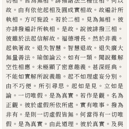
。
。
。
切相
皆為無相
誹撥諸法三種性相
何以
。
。
故
由有依他起相及圓成實相故
故遍計所
。
。
。
。
執
相
方可施設
若於二相
見為無相
彼
。
。
。
亦誹撥
遍計所執相
是故
說彼誹撥三相
。
。
。
彼雖於法
起信解故
福德增長
然於非義
。
。
。
起執著故
退
失智慧
智慧退故
退失廣大
。
。
。
無量善法
瑜伽
論云
如有一類
聞說難解
。
。
。
空性相應
未極顯
了密意趣義
甚深經典
。
。
不能如實解所說義
趣
起不如理虛妄分別
。
。
。
由不巧便
所引尋思
起如是見
立如是
。
。
。
。
論
一切唯假
是為真實
若
作是觀
名為
。
。
。
正觀
彼於虛假所依所處
實有
唯事
撥為
。
。
非有
是則一切虛假皆無
何當得
有一切唯
。
。
。
。
假
是為真實
由此道理
彼於真實
及與