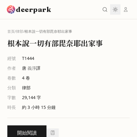
跳到主要內容
deerpark
首頁
/
律部
/
根本說一切有部毘奈耶出家事
根本說一切有部毘奈耶出家事
經號
T1444
作者
唐
義淨
譯
卷數
4
卷
分類
律部
字數
29,144
字
時長
約 3 小時 15 分鐘
開始閱讀