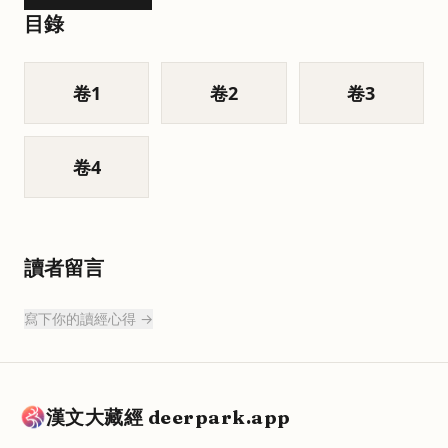
目錄
卷
1
卷
2
卷
3
卷
4
讀者留言
寫下你的讀經心得 →
漢文大藏經 deerpark.app