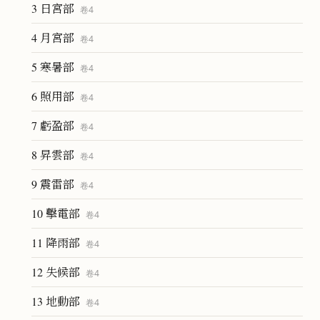
3 日宮部
卷
4
4 月宮部
卷
4
5 寒暑部
卷
4
6 照用部
卷
4
7 虧盈部
卷
4
8 昇雲部
卷
4
9 震雷部
卷
4
10 擊電部
卷
4
11 降雨部
卷
4
12 失候部
卷
4
13 地動部
卷
4