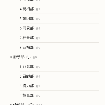
4 現相部
卷
9
5 業因部
卷
9
6 同異部
卷
9
7 校量部
卷
9
8 百福部
卷
9
8 游學部(九)
卷
9
1 述意部
卷
9
2 召師部
卷
9
3 捔力部
卷
9
4 校量部
卷
9
9 納妃部(一〇)