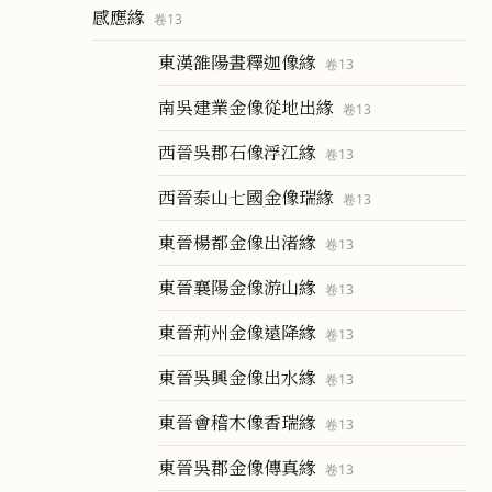
感應緣
卷
13
東漢雒陽晝釋迦像緣
卷
13
南吳建業金像從地出緣
卷
13
西晉吳郡石像浮江緣
卷
13
西晉泰山七國金像瑞緣
卷
13
東晉楊都金像出渚緣
卷
13
東晉襄陽金像游山緣
卷
13
東晉荊州金像遠降緣
卷
13
東晉吳興金像出水緣
卷
13
東晉會稽木像香瑞緣
卷
13
東晉吳郡金像傳真緣
卷
13