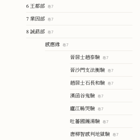
6 王都部
卷
7
7 業因部
卷
7
8 誡勗部
卷
7
感應緣
卷
7
晉居士趙泰驗
卷
7
晉沙門支法衡驗
卷
7
趙居士石長和驗
卷
7
漢函谷鬼驗
卷
7
廬江縣哭驗
卷
7
吐蕃國鑊湯驗
卷
7
唐柳智感判地獄驗
卷
7