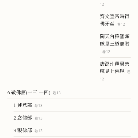
12
齊文宣帝時得
佛牙至
卷
12
隋天台釋智顗
感見三道寶階
卷
12
唐潞州釋曇榮
感見七佛現
卷
12
6 敬佛篇(一三-一四)
卷
13
1 述意部
卷
13
2 念佛部
卷
13
3 觀佛部
卷
13