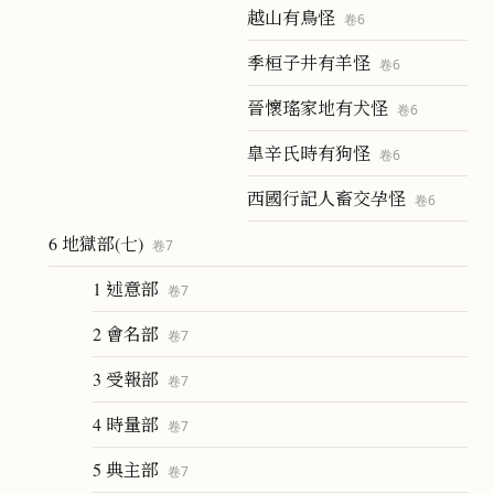
越山有鳥怪
卷
6
季桓子井有羊怪
卷
6
晉懷瑤家地有犬怪
卷
6
皐辛氏時有狗怪
卷
6
西國行記人畜交孕怪
卷
6
6 地獄部(七)
卷
7
1 述意部
卷
7
2 會名部
卷
7
3 受報部
卷
7
4 時量部
卷
7
5 典主部
卷
7