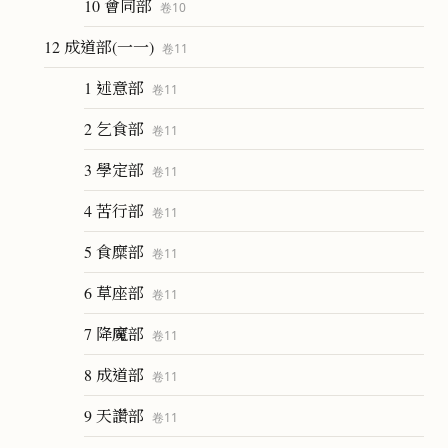
10 會同部
卷
10
12 成道部(一一)
卷
11
1 述意部
卷
11
2 乞食部
卷
11
3 學定部
卷
11
4 苦行部
卷
11
5 食糜部
卷
11
6 草座部
卷
11
7 降魔部
卷
11
8 成道部
卷
11
9 天讚部
卷
11