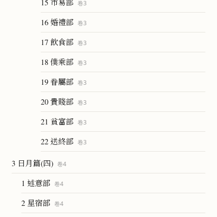
15 市易部
卷
3
16 婚禮部
卷
3
17 飲食部
卷
3
18 僕乘部
卷
3
19 眷屬部
卷
3
20 貴賤部
卷
3
21 貧富部
卷
3
22 送終部
卷
3
3 日月篇(四)
卷
4
1 述意部
卷
4
2 星宿部
卷
4