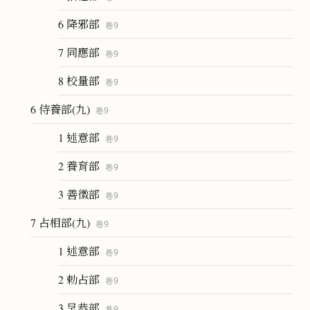
6 降邪部
卷
9
7 同應部
卷
9
8 校量部
卷
9
6 侍養部(九)
卷
9
1 述意部
卷
9
2 養育部
卷
9
3 善徵部
卷
9
7 占相部(九)
卷
9
1 述意部
卷
9
2 勅占部
卷
9
3 呈恭部
卷
9