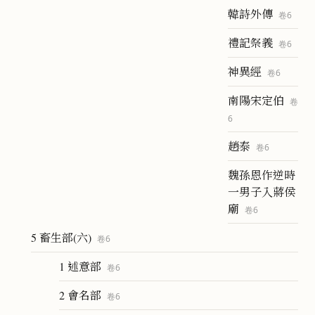
韓詩外傳
卷
6
禮記祭義
卷
6
神異經
卷
6
南陽宋定伯
卷
6
趙泰
卷
6
魏孫恩作逆時
一男子入蔣侯
廟
卷
6
5 畜生部(六)
卷
6
1 述意部
卷
6
2 會名部
卷
6