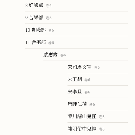
8 好醜部
卷
6
9 苦樂部
卷
6
10 貴賤部
卷
6
11 舍宅部
卷
6
感應緣
卷
6
宋司馬文宣
卷
6
宋王胡
卷
6
宋李旦
卷
6
唐眭仁蒨
卷
6
臨川諸山鬼怪
卷
6
雜明俗中鬼神
卷
6