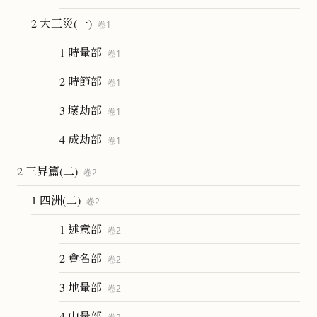
2 大三災(一)
卷
1
1 時量部
卷
1
2 時節部
卷
1
3 壞劫部
卷
1
4 成劫部
卷
1
2 三界篇(二)
卷
2
1 四洲(二)
卷
2
1 述意部
卷
2
2 會名部
卷
2
3 地量部
卷
2
4 山量部