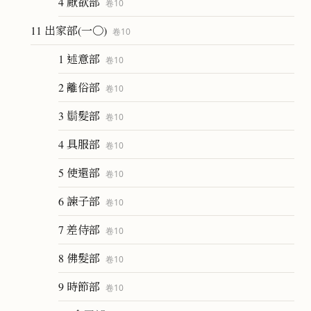
4 厭欲部
卷
10
11 出家部(一〇)
卷
10
1 述意部
卷
10
2 離俗部
卷
10
3 𩮜髮部
卷
10
4 具服部
卷
10
5 使還部
卷
10
6 諫子部
卷
10
7 差侍部
卷
10
8 佛髮部
卷
10
9 時節部
卷
10