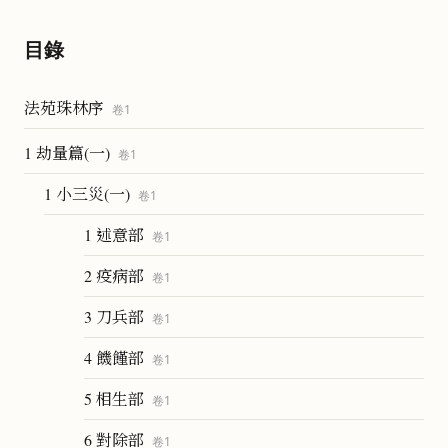
目錄
法苑珠林序
卷
1
1 劫量篇(一)
卷
1
1 小三災(一)
卷
1
1 述意部
卷
1
2 疫病部
卷
1
3 刀兵部
卷
1
4 饑饉部
卷
1
5 相生部
卷
1
6 對除部
卷
1