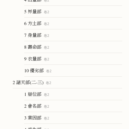
卷
2
5 界量部
卷
2
6 方土部
卷
2
7 身量部
卷
2
8 壽命部
卷
2
9 衣量部
卷
2
10 優劣部
卷
2
2 諸天部(二-三)
卷
2
1 辯位部
卷
2
2 會名部
卷
2
3 業因部
卷
2