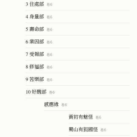
3 住處部
卷
6
4 身量部
卷
6
5 壽命部
卷
6
6 業因部
卷
6
7 受報部
卷
6
8 修福部
卷
6
9 苦樂部
卷
6
10 好醜部
卷
6
感應緣
卷
6
黃初有魅怪
卷
6
蜀山有猳國怪
卷
6