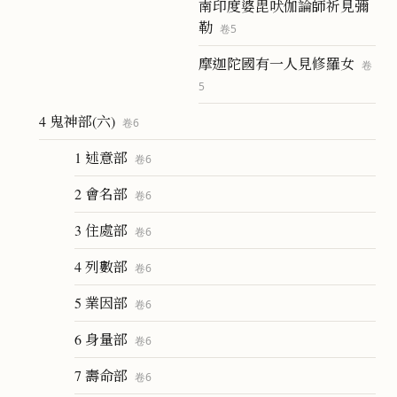
南印度婆毘吠伽論師祈見彌
勒
卷
5
摩迦陀國有一人見修羅女
卷
5
4 鬼神部(六)
卷
6
1 述意部
卷
6
2 會名部
卷
6
3 住處部
卷
6
4 列數部
卷
6
5 業因部
卷
6
6 身量部
卷
6
7 壽命部
卷
6