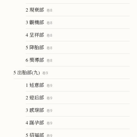
2 現衰部
卷
8
3 觀機部
卷
8
4 呈祥部
卷
8
5 降胎部
卷
8
6 獎導部
卷
8
5 出胎部(九)
卷
9
1 述意部
卷
9
2 迎后部
卷
9
3 感瑞部
卷
9
4 誕孕部
卷
9
5 招福部
卷
9