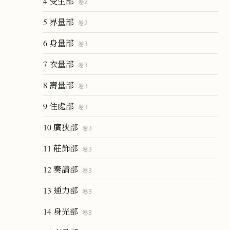
4 受生部
卷
2
5 界量部
卷
2
6 身量部
卷
3
7 衣量部
卷
3
8 壽量部
卷
3
9 住處部
卷
3
10 廣狹部
卷
3
11 莊飾部
卷
3
12 奏請部
卷
3
13 通力部
卷
3
14 身光部
卷
3