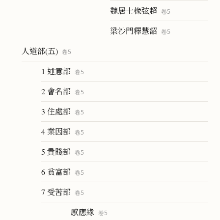
魏居士椽弦超
卷
5
梁沙門釋慧韶
卷
5
人道部(五)
卷
5
1 述意部
卷
5
2 會名部
卷
5
3 住處部
卷
5
4 業因部
卷
5
5 貴賤部
卷
5
6 貧富部
卷
5
7 受苦部
卷
5
感應緣
卷
5