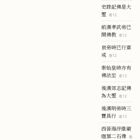
史錄記佛是大
聖
卷
12
前漢孝武帝已
開佛教
卷
12
哀帝時已行齋
戒
卷
12
秦始皇時亦有
佛法至
卷
12
後漢郊志記佛
為大聖
卷
12
後漢明帝時三
寶具行
卷
12
西晉海浮維衛
迦葉二石像
卷