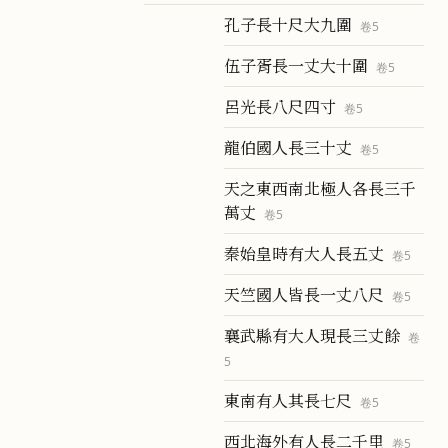
孔子長十尺大九圍
卷
5
伍子胥長一丈大十圍
卷
5
呂光長八尺四寸
卷
5
龍伯國人長三十丈
卷
5
天之東西南北極人各長三千
萬丈
卷
5
秦始皇時有大人長五丈
卷
5
天竺國人皆長一丈八尺
卷
5
襄武縣有大人現長三丈餘
卷
5
東南有人其長七尺
卷
5
西北海外有人長二千里
卷
5