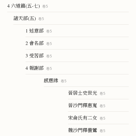
4 六道篇(五-七)
卷
5
諸天部(五)
卷
5
1 述意部
卷
5
2 會名部
卷
5
3 受苦部
卷
5
4 報謝部
卷
5
感應緣
卷
5
晉居士史世光
卷
5
晉沙門釋惠嵬
卷
5
宋侖氏有二女
卷
5
魏沙門釋曇鸞
卷
5