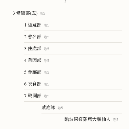
5
3 脩羅部(五)
卷
5
1 述意部
卷
5
2 會名部
卷
5
3 住處部
卷
5
4 業因部
卷
5
5 眷屬部
卷
5
6 衣食部
卷
5
7 戰鬪部
卷
5
感應緣
卷
5
瞻波國修羅窟大頭仙人
卷
5