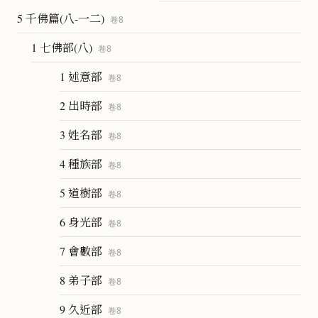
5 千佛篇(八-一二)
卷
8
1 七佛部(八)
卷
8
1 述意部
卷
8
2 出時部
卷
8
3 姓名部
卷
8
4 種族部
卷
8
5 道樹部
卷
8
6 身光部
卷
8
7 會數部
卷
8
8 弟子部
卷
8
9 久近部
卷
8