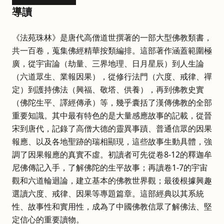
導讀
《法苑珠林》是唐代高僧道世撰著的一部大型佛教類書，
共一百卷，蒐集佛經精華按類編排。這部著作涵蓋範圍極
廣，從宇宙論（劫量、三界地理、日月星辰）到人生論
（六道眾生、業報因果），從修行法門（六度、戒律、禪
定）到護持佛法（興福、敬塔、供養），再到佛教史實
（佛陀生平、譯經傳承）等，幾乎囊括了漢傳佛教的全部
重要知識。其中最有特色的是大量感應故事的記載，從晉
宋到唐代，記錄了高僧大德的靈異事蹟、普通信眾的因果
報應、以及各地聖跡的瑞相顯現，這些故事生動具體，強
調了因果報應的真實不虛。初讀者可先從卷8-12的釋迦牟
尼佛傳記入手，了解佛陀的生平故事；再讀卷1-7的宇宙
觀和六道輪迴論，建立基本的佛教世界觀；最後根據興趣
選讀六度、戒律、因果等專題篇章。這部經典以其系統
性、故事性和實用性，成為了中國佛教信眾了解佛法、堅
定信心的重要讀物。