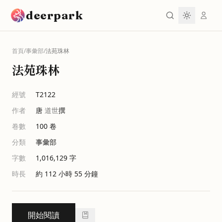
跳到主要內容
deerpark
首頁
/
事彙部
/
法苑珠林
法苑珠林
經號
T2122
作者
唐
道世
撰
卷數
100
卷
分類
事彙部
字數
1,016,129
字
時長
約 112 小時 55 分鐘
開始閱讀