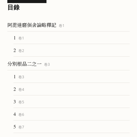
目錄
阿毘達磨俱舍論略釋記
卷
1
1
卷
1
2
卷
2
分別根品二之一
卷
3
1
卷
3
2
卷
4
3
卷
5
4
卷
6
5
卷
7