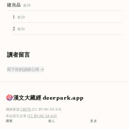
破我品
卷
29
1
卷
29
2
卷
30
讀者留言
寫下你的讀經心得 →
漢文大藏經 deerpark.app
佛經來源
CBETA
(CC BY-NC-SA 3.0)
本站其它文章
(CC BY-NC-SA 4.0)
瀏覽
個人
更多