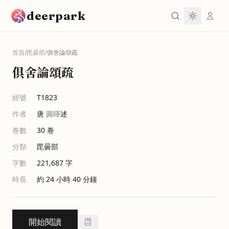
跳到主要內容
deerpark
首頁
/
毘曇部
/
俱舍論頌疏
俱舍論頌疏
經號
T1823
作者
唐
圓暉
述
卷數
30
卷
分類
毘曇部
字數
221,687
字
時長
約 24 小時 40 分鐘
開始閱讀