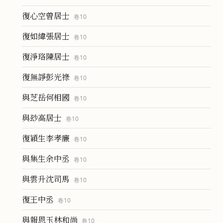
復心空曾居士
卷
10
復如緯張居士
卷
10
復淨珞陳居士
卷
10
復無諍彭光祿
卷
10
與芝岳何相國
卷
10
與玅高居士
卷
10
復穎生李孝廉
卷
10
與集生余中丞
卷
10
與雲升沈司馬
卷
10
復王中丞
卷
10
與報恩玉林和尚
卷
10