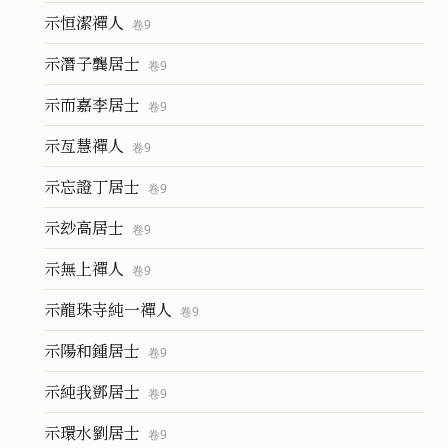
示恒潔禪人
卷
9
示潛子龔居士
卷
9
示而嘉李居士
卷
9
示亙慧禪人
卷
9
示忘證丁居士
卷
9
示玅高居士
卷
9
示無上禪人
卷
9
示龍珠寺純一禪人
卷
9
示陽和鍾居士
卷
9
示純我鄧居士
卷
9
示環水劉居士
卷
9