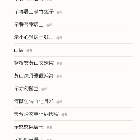
示傅居士參竹篦子
卷
9
示養吾章居士
卷
9
示小心吳居士號…
卷
9
山居
卷
9
登新安黃山文殊院
卷
9
黃山煉丹臺觀鋪海
卷
9
示亦幻關主
卷
9
傅蔭乞偈自化月米
卷
9
天台通玄寺化納國稅
卷
9
示憨憨陳居士
卷
9
示咄咄王居士