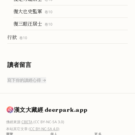
復大也史監軍
卷
10
復三眼汪居士
卷
10
行狀
卷
10
讀者留言
寫下你的讀經心得 →
漢文大藏經 deerpark.app
佛經來源
CBETA
(CC BY-NC-SA 3.0)
本站其它文章
(CC BY-NC-SA 4.0)
瀏覽
個人
更多