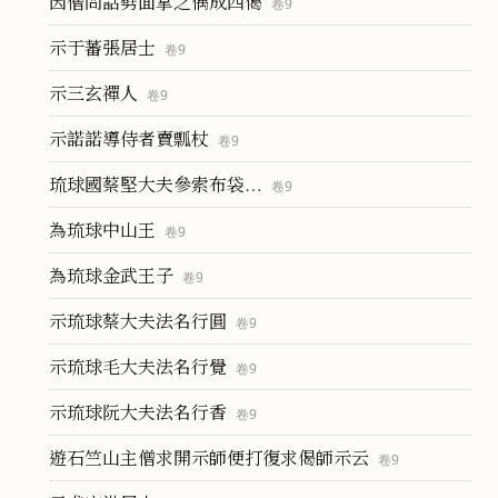
因僧問話劈面掌之偶成四偈
卷
9
示于蕃張居士
卷
9
示三玄禪人
卷
9
示諾諾導侍者賣瓢杖
卷
9
琉球國蔡堅大夫參索布袋…
卷
9
為琉球中山王
卷
9
為琉球金武王子
卷
9
示琉球蔡大夫法名行圓
卷
9
示琉球毛大夫法名行覺
卷
9
示琉球阮大夫法名行香
卷
9
遊石竺山主僧求開示師便打復求偈師示云
卷
9