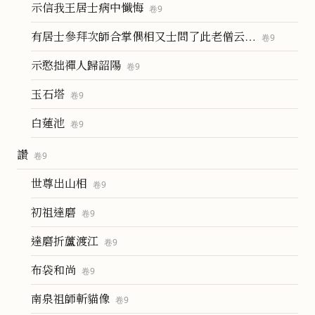
示信我王居士病中懺悔
卷
9
有居士參拜次師合掌偶相又士問了此老僧云…
卷
9
示憨拙禪人歸韶陽
卷
9
玉石塔
卷
9
白蓮池
卷
9
讚
卷
9
世尊出山相
卷
9
初祖達磨
卷
9
達磨折蘆渡江
卷
9
布袋和尚
卷
9
南泉祖師斬貓像
卷
9