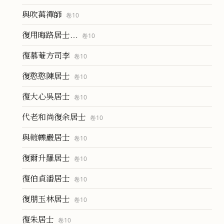
與吹萬禪師
卷
10
復用晦路居士…
卷
10
復慕菴方司李
卷
10
復憨憨陳居士
卷
10
復大心吳居士
卷
10
代老和尚復余居士
卷
10
與𨍏轢嚴居士
卷
10
復爾升羅居士
卷
10
復伯貞潘居士
卷
10
復朋玉林居士
卷
10
復朱居士
卷
10