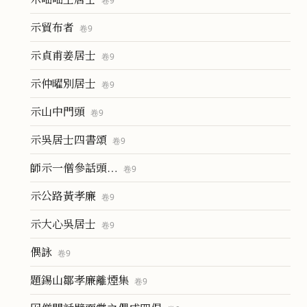
卷
9
示貿布者
卷
9
示貞甫姜居士
卷
9
示仲曜別居士
卷
9
示山中門頭
卷
9
示吳居士四書頌
卷
9
師示一僧參話頭…
卷
9
示公路黃孝廉
卷
9
示大心吳居士
卷
9
偶詠
卷
9
題錫山鄒孝廉離煙集
卷
9