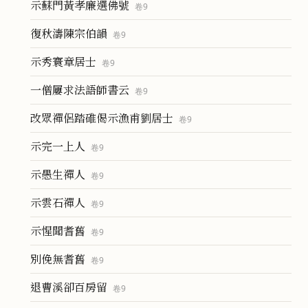
示蘇門黃孝廉選佛號
卷
9
復秋濤陳宗伯韻
卷
9
示秀寰章居士
卷
9
一僧屢求法語師書云
卷
9
改眾禪侶踏碓偈示漁甫劉居士
卷
9
示完一上人
卷
9
示愚生禪人
卷
9
示雲石禪人
卷
9
示惺聞耆舊
卷
9
別俛無耆舊
卷
9
退曹溪卻百房留
卷
9