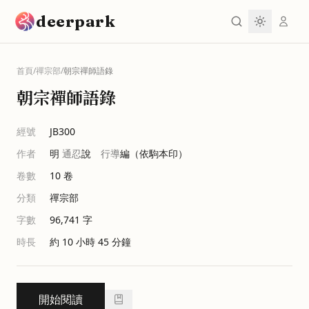
跳到主要內容
deerpark
首頁
/
禪宗部
/
朝宗禪師語錄
朝宗禪師語錄
經號
JB300
作者
明
通忍
說
行導
編（依駒本印）
卷數
10
卷
分類
禪宗部
字數
96,741
字
時長
約 10 小時 45 分鐘
開始閱讀