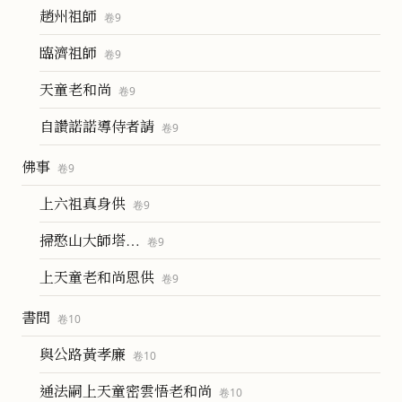
趙州祖師
卷
9
臨濟祖師
卷
9
天童老和尚
卷
9
自讚諾諾導侍者請
卷
9
佛事
卷
9
上六祖真身供
卷
9
掃憨山大師塔…
卷
9
上天童老和尚恩供
卷
9
書問
卷
10
與公路黃孝廉
卷
10
通法嗣上天童密雲悟老和尚
卷
10