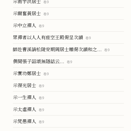
示甫宇洪居士
卷
9
示爾奮黃居士
卷
9
示中立禪人
卷
9
眾禪者以人人有座空王殿偈呈次韻
卷
9
師赴曹溪請松陵安期周居士贈偈次韻和之…
卷
9
偶閱張子韶頌無隱話云…
卷
9
示實功鄭居士
卷
9
示葆光居士
卷
9
示一生禪人
卷
9
示太虛禪人
卷
9
示梵愚禪人
卷
9