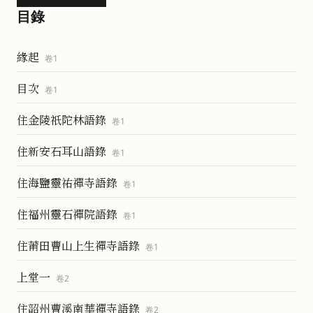
目錄
緣起
卷
1
目次
卷
1
住金陵祇陀林語錄
卷
1
住新安石耳山語錄
卷
1
住海鹽靈祐禪寺語錄
卷
1
住福州靈石禪院語錄
卷
1
住莆田曹山上生禪寺語錄
卷
1
上堂一
卷
2
住韶州曹溪南華禪寺語錄
卷
2