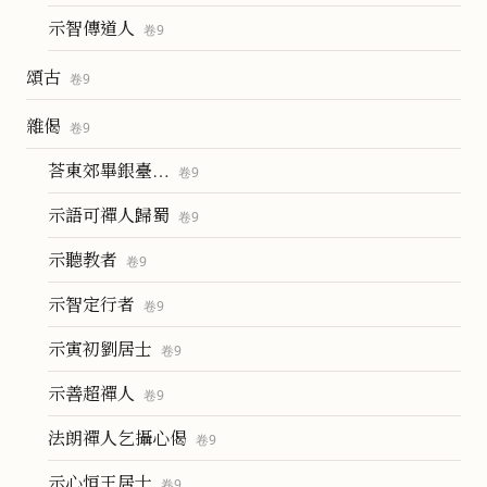
示智傳道人
卷
9
頌古
卷
9
雜偈
卷
9
荅東郊畢銀臺…
卷
9
示語可禪人歸蜀
卷
9
示聽教者
卷
9
示智定行者
卷
9
示寅初劉居士
卷
9
示善超禪人
卷
9
法朗禪人乞攝心偈
卷
9
示心恒王居士
卷
9