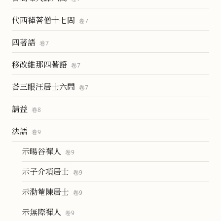
代西禪荅僧十七問
卷
7
四著語
卷
7
移改維那四著語
卷
7
荅三眼汪居士六問
卷
7
請益
卷
8
法語
卷
9
示暘谷禪人
卷
9
示子介項居士
卷
9
示泐菴陳居士
卷
9
示無際禪人
卷
9