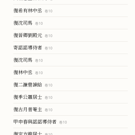
復希有林中丞
卷
10
復沈司馬
卷
10
復晉卿劉殿元
卷
10
寄諾諾導侍者
卷
10
復沈司馬
卷
10
復林中丞
卷
10
復二濂曾諫給
卷
10
復季公蕭居士
卷
10
復古月普菴主
卷
10
甲申春與諾諾導侍者
卷
10
復定方龍居士
卷
10