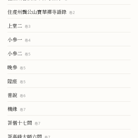
住虔州龔公山寶華禪寺語錄
卷
2
上堂二
卷
3
小參一
卷
4
小參二
卷
5
晚參
卷
5
陞座
卷
5
普說
卷
6
機緣
卷
7
荅僧十七問
卷
7
荅高峰大師六問
卷
7