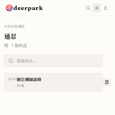
跳到主要內容
deerpark
首頁
/
經藏
/
通忍
通忍
明
·
1
部作品
朝宗禪師語錄
JB300
10
卷