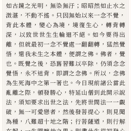
，
；
如
古鏡之光明
無染無汙
昭昭然如止水之
，
。
，
澂湛
不動
不搖
只因無始以來一念不覺
，
，
，
背此本體
變心為境
境復生心
轉背轉
，
。
深
以致世世生生輪迴不絕
如今
要得出
，
，
離
但就最初一念不覺處一翻翻轉
猛然覺
，
，
。
，
悟
還我未生之本體
便謂之佛
佛者
覺
。
，
，
也
既覺之後
恐舊習難以卒除
仍須念念
，
，
。
，
覺悟
永不迷背
即謂之
念佛
所以
念佛
。
為生死海中之第一著也
今日現前
諸公當此
，
，
亂離之際
頓發勝心
特延山僧到此開示
說
，
，
法
須知要求出世之法
先將世間法一一覷
，
，
，
破
無
一可愛戀者
然後發菩提心
則見聞
，
；
，
為種
八難超十
地之階
行菩薩道
則行解
，
。