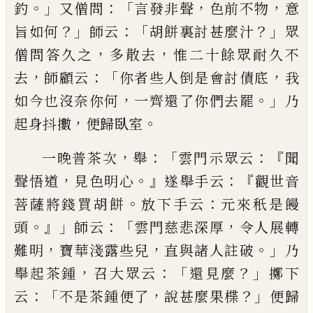
。」
：「
，
，
釣
又僧問
言發非聲
色前不物
意
？」
：「
？」
旨
如何
師云
胡餅裏討甚麼汁
眾
，
，
僧問答久之
多散去
惟二十餘眾耐久不
，
：「
，
去
師顧云
你者些人倒是會討
債底
我
，
。」
如今也沒奈你何
一齊還了你們去罷
乃
，
。
起
身抖擻
便歸臥室
，
：「
：『
一晚普茶次
舉
雲門示眾云
聞
，
。』
：『
聲悟道
見色明心
遂
舉手云
觀世音
。
：
菩薩將錢買胡餅
放下手云
元來秖
是饅
。』」
：「
，
頭
師云
雲門慈悲深厚
令人展轉
，
，
。」
難明
寶華淺
露些兒
直與諸人註破
乃
，
：「
？」
舉起茶鍾
召大眾云
還見
麼
擲下
：「
，
？」
云
不是茶鍾便了
說甚麼果楪
便歸