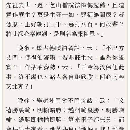
，
，
先祖去世
一週
乞山僧說法懺悔超薦
且道
？
、
？
意作麼生
莫是生
死一如
罪福無間麼
若
，
、
。
？
恁麼
正好朝打三千
暮打八
百
何故聻
，
。」
將此深心奉塵剎
是則名為報祖恩
。
，
：「
晚參
舉古德喫油餈話
云
不出方
，
，
，
丈門
便得油餈喫
若非莊主來
誰為你證
？」
，
：「
實
作拈油餈勢
云
吾今為汝
保任此
，
。
，
事
終不虛也
諸人各自飽欣欣
何必南奔
？」
又
北奔
。
，
：「
晚參
舉趙州鬥劣不鬥勝話
云
文
，
；
，
遠勝裏輸
明輸暗
勝
趙州輸裏勝
明勝暗
。
，
，
輸
纔勝即輸輸即勝
算來果
子都無分
而
，
。
！
今拈出大家看
動著些兒成話柄
咄
誰
話