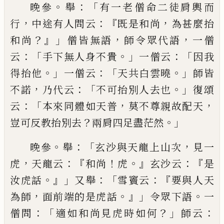
。
：「
晚參
舉
有一老僧命二徒肩輿而
，
：
『
，
行
中途有人問云
既是和尚
為甚麼抬
？』」
，
，
和尚
僧皆無語
師令眾代語
一
僧
：「
。」
：「
云
手下無人身不貴
一僧云
因我
。」
：
「
。」
得抬他
一僧云
天共白雲曉
師皆
，
：「
。」
不諾
乃代云
不可抬別人去也
復
頌
：「
，
，
云
本來同體如天普
莫不尊親故配天
？
。」
豈可反教
抬別去
兩肩四足盡茫然
。
：「
，
晚參
舉
玄沙與天龍上山次
見一
，
：『
！
。』
：『
虎
天龍云
和尚
虎
玄沙云
是
。』」
：「
：『
汝虎話
又舉
雪竇云
要與人天
，
。』」
。
為師
面前
端的是虎話
令眾下語
一
：「
？」
：
僧問
適如和尚見虎時如
何
師云