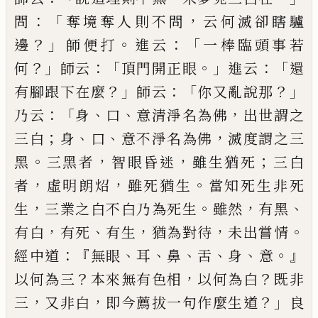
：「
，
問
奪境奪人則不問
云何
滅卻瞎驢
？」
。
：「
邊
師便打
進云
一棒臨頭事若
？」
：「
。」
：「
何
師云
頂
門開正眼
進云
還
？」
：「
？」
有腳跟下在麼
師云
你又亂說那
：「
、
、
，
乃云
身
口
意清淨名為佛
出世謂之
；
、
、
，
三白
身
口
意不
淨名為佛
滅度謂之三
。
，
，
；
黑
三黑者
智眼昏迷
雖生猶
死
三白
，
，
。
者
虛明朗炤
雖死猶生
當知死生非死
，
。
，
、
生
三
業之白不白乃為死生
雖然
有黑
，
、
，
，
。
有白
有死
有生
猶
為對待
未出嘗情
：『
、
、
、
、
、
。』
經中道
無眼
耳
鼻
舌
身
意
？
，
？
以何為
三
本來無有色相
以何為白
既非
，
，
？」
三
又非白
即今薦
拔一句作麼生道
良