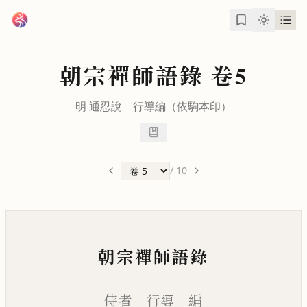
跳到主要內容
朝宗禪師語錄
卷5
明
通忍
說
行導
編（依駒本印）
/
10
朝宗禪師語錄
侍者 行導 編