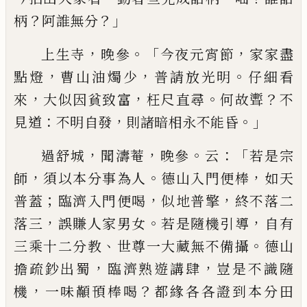
？
？」
柄
阿誰無分
，
。「
，
上生寺
晚參
今夜元宵節
家家盡
，
，
。
點燈
曹山油燭少
普請放光明
仔細看
，
，
。
？
來
大似因貧致富
枉尺直尋
何
故聻
不
：
，
。」
見道
不明自發
則諸暗相永不能昏
，
，
。
：「
過舒城
聞濤菴
晚參
云
若是宗
，
。
，
師
須以本分事為人
德山入
門便棒
如天
；
，
，
普蓋
臨濟入門便喝
似地普擎
終不落
二
，
。
，
落三
誤賺人家男女
若是隨機引導
自有
、
。
三乘十
二分教
世尊一大藏無不備攝
德山
，
，
擔疏鈔出蜀
臨
濟熟遊講肆
豈是不識隨
，
？
機
一味顢頇棒喝
都緣各
各證到本分田