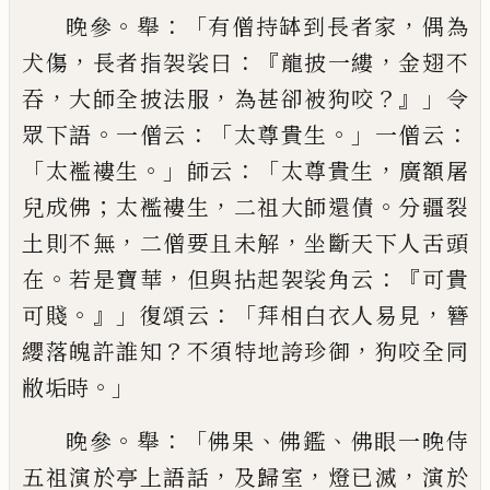
。
：「
，
晚參
舉
有僧持缽到長者家
偶為
，
：『
，
犬傷
長者指袈裟
曰
龍披一縷
金翅不
，
，
？』」
吞
大師全披法服
為甚卻被狗
咬
令
。
：「
。」
：
眾下語
一僧云
太尊貴生
一僧云
「
。」
：「
，
太襤褸生
師
云
太尊貴生
廣額屠
；
，
。
兒成佛
太襤褸生
二祖大師還
債
分疆裂
，
，
土則不無
二僧要且未解
坐斷天下人舌
頭
。
，
：『
在
若是寶華
但與拈起袈裟角云
可貴
。』」
：「
，
可賤
復頌
云
拜相白衣人易見
簪
？
，
纓落魄許誰知
不須特地誇
珍御
狗咬全同
。」
敝垢時
。
：「
、
、
晚參
舉
佛果
佛鑑
佛眼一晚侍
，
，
，
五祖演於亭上語話
及歸室
燈
已
滅
演於