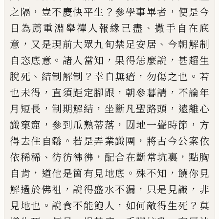
，
？
，
之隔
豈不慶快
平生
參學事畢者
便是今
、
日為薦重淵舉禪人報緣
已
盡
撒手自在底
，
、
意
又是現前大眾九旬禁足安居
今朝解制
。
，
，
自恣底意
諸人當知
果得恁麼說
甚超生
、
？
，
。
脫死
結制解制
幸自無瘡
勿傷之也
若
，
，
，
也未得
直須
距定腳跟
朝參暮請
不論年
，
，
，
月短長
制期解結
坐斷
凡聖路頭
遠離心
，
，
，
識窠窟
參到瓜熟蒂落
㘞地一聲
時節
方
。
，
得去住自繇
若是弄業識團
將古今公案依
、
，
，
依稀稀
彷彷彿彿
配合在斷常坑裏
點胸
，
。
，
自肯
道他
是箇有見地底
殊不知
饒你見
，
，
，
解過於佛祖
說得盛
水不漏
只是見識
非
。
，
？
見地也
說食不能飽人
如何敵
得生死
莫