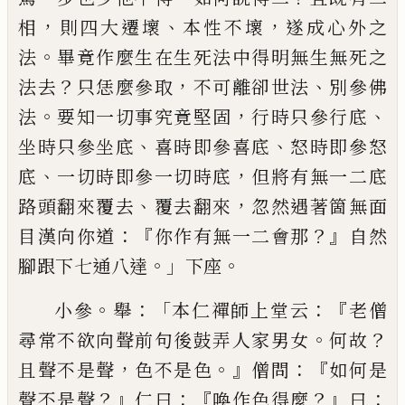
，
、
，
相
則四大遷壞
本性不壞
遂成心外之
。
法
畢竟作麼生在生死法中得明無生無死之
？
，
、
法去
只恁麼參取
不可離卻世法
別參佛
。
，
、
法
要知一切事
究竟堅固
行時只參行底
、
、
坐時只參坐底
喜時即參
喜底
怒時即參怒
、
，
底
一切時即參一切時底
但將有
無一二底
、
，
路頭翻來覆去
覆去翻來
忽然遇著箇無
面
：『
？』
目漢向你道
你作有無一二會那
自然
。」
。
腳跟下七
通八達
下座
。
：「
：『
小參
舉
本仁禪師上堂云
老僧
。
？
尋常不欲向聲前句
後鼓弄人家男女
何故
，
。』
：
『
且聲不是聲
色不是色
僧問
如何是
？』
：『
？』
：
聲不是聲
仁曰
喚作色得麼
曰