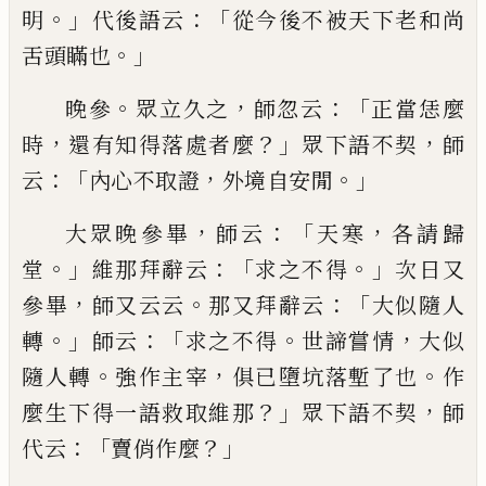
。」
：「
明
代後語
云
從今後不被天下老和尚
。」
舌頭瞞也
。
，
：「
晚參
眾立久之
師忽云
正當恁麼
，
？」
，
時
還有知得落處
者麼
眾下語不契
師
：「
，
。」
云
內心不取證
外境自安閒
，
：「
，
大眾晚參畢
師云
天寒
各請歸
。」
：「
。」
堂
維那拜辭云
求之
不得
次日又
，
。
：「
參畢
師又云云
那又拜辭云
大似隨人
。」
：「
。
，
轉
師云
求之不得
世諦嘗情
大似
。
，
。
隨人轉
強作主宰
俱已墮坑落塹了也
作
？」
，
麼生下得一語救取維那
眾
下語不契
師
：「
？」
代云
賣俏作麼