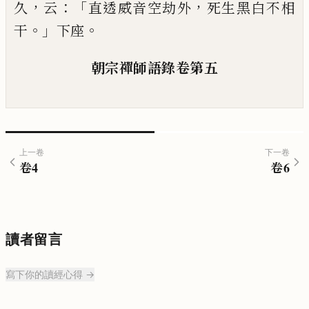
，
：「
，
久
云
直透威音空劫外
死生黑
白不相
。」
。
干
下座
朝宗禪師語錄卷第五
上一卷
下一卷
卷
4
卷
6
讀者留言
寫下你的讀經心得 →