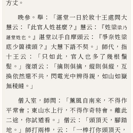
。
方丈
。
：「
晚參
舉
湛堂一日於妝十王處問大
：『
？』
：『
慧云
此官人姓
甚麼
慧云
姓梁
梁乃
。』
：『
湛堂以手自摩頭云
爭奈姓
梁
湛堂姓也
？』
。」
，
底少箇襆頭
大慧下語不契
師代
指
：「
，
十王云
只如
此
官人也多了幾根鬚
。」
：「
，
，
髮
復頌云
擒則俱擒
縱則俱
縱
互
，
，
換依然還不共
閃電光中辨得親
如山如嶽
。」
無
稜縫
，
：「
，
僧入室
師問
薰風自南來
不得作
；
，
。
平常會
東山水上
行
不得作奇特會
離此
，
。」
：「
，
二途
你試道看
僧云
頭頂天
腳踏
。」
，
：「
，
地
師打兩棒
云
一棒打你頭頂天