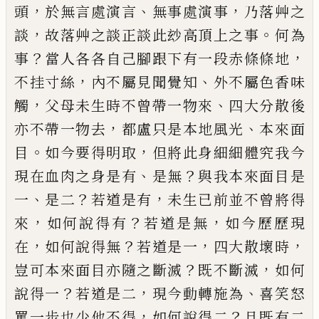
，
、
，
頭
於無言處演
言
無事處演事
乃落艸之
，
。
談
故落艸之談正談此玅
高頂上之事
何為
？
，
事
當人各各自己腳跟下有一段
赤條條地
，
、
不挂寸絲
內不屬見聞覺知
外不屬色香
味
，
、
觸
父母未生時不曾帶一物來
四大分散後
，
、
亦不
帶一物去
都盧只是本地風光
本來面
。
，
目
如今要得
明取
但將此身細細體究我今
、
？
現在血肉之身是有
是無
與我本來面目是
、
？
，
一
是二
若道是有
未生已前
並不曾將得
，
？
，
來
如何說得有
若道是無
如今歷歷現
，
？
，
，
在
如何說得無
若道是一
四大散壞時
？
，
豈可本來面
目亦隨之斷滅
既不斷滅
如何
？
，
、
說得一
若道是二
現
今動轉施為
喜笑怒
，
？
罵一步也少他不得
如何說得
二
且既有二