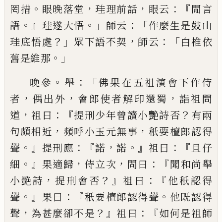
。
，
，
：『
罔措
眼晚落堂
珪理前話
眼云
閒言
。』
。」
：「
語
珪遂大悟
師云
作麼生是鼓山
？」
，
：「
珪底悟處
眾下語不契
師云
白
椎依
。」
舊是維那
。
：「
晚參
舉
佛果在五祖演會下作侍
，
，
，
者
偶出外
會郎使
者解印還蜀
詣祖問
，
：『
？
道
祖曰
提刑少年曾讀小艷詩
否
有兩
，
，
句頗相近
頻呼小玉元無事
秖要檀郎認得
。』
：『
，
。』
：『
聲
提刑應
諾
諾
祖曰
且仔
。』
，
，
：『
細
果適歸
侍立次
問曰
聞
和尚舉
，
？』
：『
小艷詩
提刑會否
祖曰
他秖認得
。』
：『
。
聲
果曰
秖
要檀郎認得聲
他既認得
，
？』
：『
聲
為甚麼卻不是
祖曰
如
何是祖師