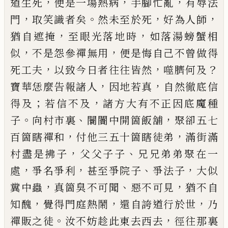
，
，
，
道生死
便是一場熱病
手腳忙亂
有辱法
，
。
，
，
門
取笑識者矣
然未至於死
好為人師
，
，
猶自遮掩
至
眼光落地時
如落湯螃蟹相
，
，
似
不是怨參禪無用
便
是悔自己不曾做得
，
，
？
死工夫
以致今日者往往皆然
噬臍何及
，
，
寶華恁麼告報諸人
因地若真
自然徹底
信
；
，
得及
若信不及
諸方大有不正因底魔種
。
、
，
子
向村
市裏
闤闠中開箇飯舖
聚卻五七
，
，
百箇瞎禪和
付他
三五十箇瞎徒弟
滿街滿
，
、
村盡是拂子
父父子子
兄
兄弟弟聚在一
，
，
、
，
處
爭名爭利
甚至爭院子
爭法子
大
似
，
、
，
糞中蟲
真箇臭不可聞
惡不可見
猶不自
，
，
，
知醜
覺
得門庭熱鬧
還自誇道行於世
乃
。
，
禪販之徒
汝不妨
趁此東去西去
徑往那裏