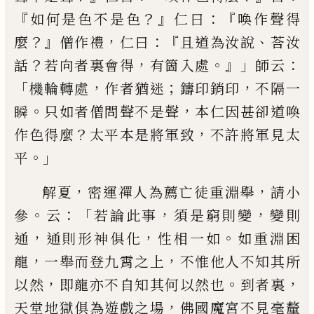
『
？』
：『
如何是色不
是色
仁曰
喚作聲得
？』
，
：『
、
麼
僧作禮
仁曰
且道為汝說
荅
汝
？
，
。』」
：
話
若向者裏會得
有箇入處
師云
「
，
；
，
機輪轉處
作者
猶迷
鑄印銷印
不隔一
。
，
瞬
只如者僧問聲不是聲
本
仁因甚卻道喚
？
，
作色得麼
太平本是將軍致
不許將
軍見太
。」
平
，
，
解夏
密運禪人為薦亡徒重淵舉
請小
。
：「
，
，
參
云
若論此
事
須是窮則變
變則
，
，
。
通
通則形神俱化
性相一如
如
重淵困
，
，
龍
一舉而登九霄之上
不惟他人不知其所
，
。
，
以然
即龍亦不自知其何以然也
到者裏
，
天堂地獄
俱為遊戲之場
佛國魔宮不見毫釐