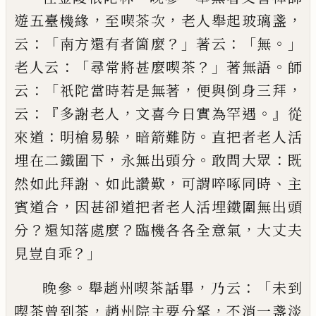
，
，
，
遊五臺機緣
至喫茶次
老人舉起玻璃盞
：「
？」
：「
。」
云
南方還有者箇麼
著
云
無
：「
？」
。
老人云
尋常將甚麼喫茶
著無語
師
：「
，
，
云
祇陀當
時若是無著
便與倒身三拜
：『
，
。』
云
多謝老人
文喜今日
實為罕遇
從
：
，
。
來道
明槍易躲
暗箭難防
直把者老人
活
，
。
：
埋在二鐵圍下
永無出頭分
敢問大眾
既
、
，
、
然如此
拜謝
如此讚歎
可謂啐啄同時
主
，
賓道合
因甚卻道
把者老人活埋鐵圍無出頭
？
？
，
分
還知落處麼
臨機各
各全意氣
大丈夫
？」
見豈自乖
。
，
：「
晚參
舉趙州喫茶話畢
乃云
未到
，
，
喫茶曾到茶
趙州
院主要分拏
不消一盞淡