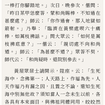
。」
，
，
：
一棒打你腳
踏地
次日
晚參次
僧問
「
，
，
昨日某甲恁麼答
蒙和尚賜
棒
不知過在
？」
：「
，
甚麼處
師云
你作過會
那入地獄如
。」
：「
箭
射
乃舉
臨濟在黃檗處喫六十痛
，
。」
：「
棒
如蒿枝拂話
問
大眾云
如何是蒿
？」
：「
枝拂底意
一僧云
親切處不向和
尚
。」
：「
？」
，
道
師云
為甚麼不道
眾答不契
：「
，
。」
師代云
和尚疑時
退院別參去
，
。
：「
黃屋眾居士請開示
陞座
云
生死
，
；
，
。
海中
念佛第一
人
天路上
作福為先
人
，
，
天作福乃有漏之因
且置之不
論
還知生死
？
，
海中別無他故
須知當人一念未生以
前
各
，
，
各具有本來面目
與佛祖同體同用
皎皎然