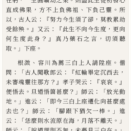
在躬
一生圓曠劫之果
則
盡此生從初發心
，
、
。
直成佛果
方不上負佛祖
下負己
靈
所
，
：『
，
以
古人云
努力今生須了卻
莫教累劫
。』
：『
，
受餘殃
又云
此生不向今生度
更向
？』
，
何生度此身
真乃藥石
之言
切須聽
。」
。
取
下座
、
。
根澂
容川為薦三白上人請陞座
僧
：「
：『
，
問
古人聞歌郎
云
紅輪畢定沉西去
？』
：『
。』
未審魂靈往那方
孝子哭云
哀
哀
。
？」
：「
便悟去
旦道悟箇甚麼
師云
放光動
。」
：「
地
進云
即今
三白上座遷化向甚麼處
？」
：「
。」
去也
師云
腳跟下猶欠一
棒
進
：「
，
。」
云
恁麼則水流原在海
月落不離天
：「
，
。」
師云
說道
理則不無
未夢見三白在