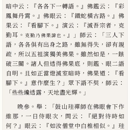
：『
。』
：
『
暗中云
各各下一轉語
佛鑑云
彩
。』
：『
。』
鳳舞丹霄
佛眼云
鐵蛇橫古路
佛
：『
。』
：『
，
果云
看腳下
演
云
滅吾宗者
克
。
』」
：「
勤耳
師云
三人下
。
克勤乃佛果諱也
，
，
，
語
各各
俱有出身之路
雖無得失
卻有親
，
。
，
疏
所以五祖演獨
美佛果
雖然如是
一鏃
。
，
、
破三關
諸人但透得佛果底
則鑑
眼二語
。
，
：『
自明
且如正當燈滅室暗時
佛果道
看
。』
？」
，
：
腳下
意作麼生
眾下語不契
師云
「
，
。」
些些纔透露
天地
盡光輝
。
：「
晚參
舉
鼓山珪禪師在佛眼會下作
，
，
：『
維那
一日侍眼
次
問云
絕對待時如
？』
：『
。』
何
眼云
如汝僧堂中白椎相似
珪