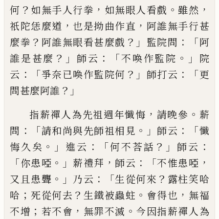
？
，
。
，
何
如無手人行拳
如無眼人看戲
雖然
，
，
祇陀恁麼道
也是拗曲作直
阿誰無手行甚
？
？」
：「
麼拳
阿
誰無眼看甚麼戲
監院問
阿
？」
：「
。」
誰是甚麼
師云
不喚作
監院
院
：「
？」
：「
云
爭奈已喚作監院何
師打云
更
？」
問甚麼阿
誰
，
。
指薪禪人為先祖週年懺悔
請晚參
薪
：「
。」
：「
問
請和尚與
先師祖相見
師云
懺
。」
：「
？」
：
悔久矣
進云
何不荅話
師云
「
。」
，
：「
，
你
患啞
薪禮拜
師云
不惟患啞
。」
：「
？
又且患聾
乃云
生從何
來
露柱笑哈
；
？
。
，
哈
死從何去
生鐵被蟲蛀
會得也
無福
；
，
。
不增
若不會
無罪不滅
今因指薪禪人為