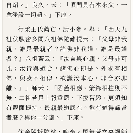
。」
，
：「
，
自炤
良久
云
頂門
具有本來父
一
。」
。
念淨證一切超
下座
，
。
：「
行秉王氏薦亡
請小參
舉
西天九
：『
祖伏馱密多問八
祖佛陀難提云
父母非我
，
？
，
親
誰是最親者
諸佛非我
道
誰是最道
？』
：『
，
者
八祖荅云
汝言與心親
父母非可
；
，
。
比
汝行與道合
諸佛心即是
外求有相
，
，
，
佛
與汝不相似
欲識汝本心
非合亦非
。』」
：「
、
離
師云
函蓋相應
箭鋒相拄
則不
，
、
，
無
二祖若是上報重恩
下拔苦趣
更須知
、
。
有覿
面提持
最親最道底在
還有道得諦當
？
。」
。
者麼
與你一
分齋
下座
，
。
住金陵祇陀林
晚參
舉無著文喜禪師