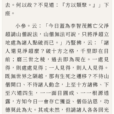
。
？
：『
。』」
去
何以故
不見道
方以類
聚
下
。
座
。
：「
小參
云
今日蓋為李智茂薦亡父淨
，
，
超請山僧說法
山僧無法可說
只將淨超立
。」
，
：「
地處為諸人點破而
已
乃豎拂
云
諸
？
，
人還見淨超麼
破十方之格
千里即在
目
；
，
。
前
磨三世之稜
過去即為現在
一處見
，
；
，
。
得
則處處
見得
一人見得
則人人見得
，
？
既無世界之隔越
那有
生死之遷移
不待山
、
，
、
僧開口
不待諸人動念
上至十
方諸佛
下
，
、
至六道四生
一一面目圓成
一一根源透
，
、
，
露
方知今日一會存亡獲益
僧俗沾恩
功
。
，
德莫此為
大
其或未然
但請諸人各各回光