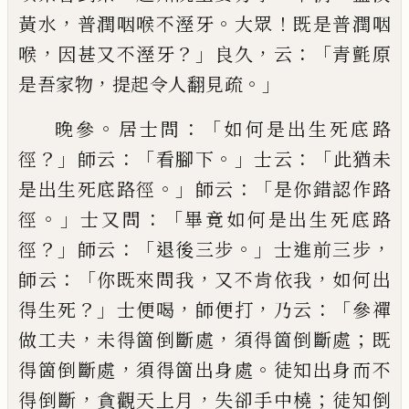
，
。
！
黃水
普潤咽喉不溼牙
大
眾
既是普潤咽
，
？」
，
：「
喉
因甚又不溼牙
良久
云
青氈原
，
。」
是
吾家物
提起令人翻見疏
。
：「
晚參
居士問
如何是出生死底路
？」
：「
。」
：「
徑
師云
看腳下
士
云
此猶未
。」
：「
是出生死底路徑
師云
是你錯認作路
。」
：「
徑
士又問
畢竟如何是出生死底路
？」
：「
。」
，
徑
師云
退後三步
士進前三步
：「
，
，
師云
你既來問我
又不肯依我
如何出
？」
，
，
：「
得生死
士便喝
師便打
乃云
參禪
，
，
；
做工夫
未得箇倒
斷處
須得箇倒斷處
既
，
。
得箇倒斷處
須得箇出身處
徒知出身而不
，
，
；
得倒斷
貪觀天上月
失卻手中橈
徒
知倒