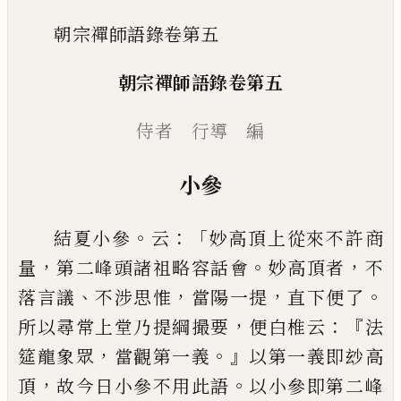
朝宗禪師語錄卷第五
朝宗禪師語錄卷第五
侍者 行導 編
小參
。
：「
結夏小參
云
妙高頂上從來不許商
，
。
，
量
第二峰頭諸
祖略容話會
妙高頂者
不
、
，
，
。
落言議
不涉思惟
當陽一
提
直下便了
，
：
『
所以尋常上堂乃提綱撮要
便白椎云
法
，
。』
筵龍象眾
當觀第一義
以第一義即玅高
，
。
頂
故今
日小參不用此語
以小參即第二峰