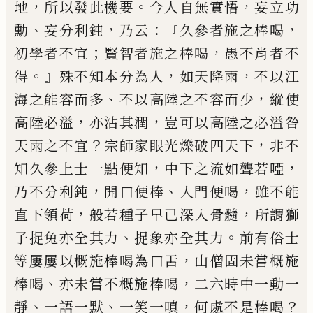
，
。
，
地
所以發此機要
今人自無實悟
妄
立功
、
，
：『
，
勳
妄分利鈍
乃云
久參者施之棒喝
；
，
初學者不
宜
賢智者施之棒喝
愚不肖者不
。』
，
，
得
殊不知本分為
人
如天降雨
不以江
、
，
海之能容而多
不以高陸之不
容而少
縱使
，
，
高陸必溢
亦沾其潤
豈可以高陸之必
溢咎
？
，
天雨之不宜
宗師家眼光爍破四天下
非不
，
，
知
久參上士一點便知
中下之流如聾若啞
，
、
，
乃不分利
鈍
開口便棒
入門便喝
雖不能
，
，
直下領荷
般若種子
早
已
深入骨髓
所謂獅
、
。
子捉兔亦全其力
捉象亦全
其力
前有俗士
，
等屢屢以概施棒喝為口舌
山僧固
未嘗概施
、
，
棒喝
亦未嘗不概施棒喝
二六時中一動
一
、
、
，
？
靜
一語一默
一笑一嗔
何處不是棒喝