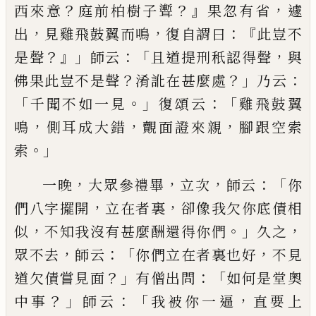
？
？』
，
西來意
庭前柏樹子聻
果忽有省
遽
，
，
：『
出
見
雞飛鼓翼而鳴
復自謂曰
此豈不
？』」
：「
，
是聲
師云
且道提
刑秖認得聲
與
？
？」
：
佛果此豈不是聲
淆訛在甚麼處
乃
云
「
。」
：「
千聞不如一見
復頌云
雞飛鼓翼
，
，
，
鳴
側耳成大錯
覿面證來親
腳跟空索
。」
索
，
，
，
：「
一晚
大眾參禮畢
立次
師云
你
，
，
們八字擺開
立在者
裏
卻像我欠你底債相
，
。」
，
似
不知我沒有甚麼酬還得
你們
久之
，
：「
，
眾不去
師云
你們立在者裏也好
不見
？」
：「
道
欠債嘗見面
有僧出問
如何是堂奧
？」
：「
，
中事
師云
我被
你一逼
直要上