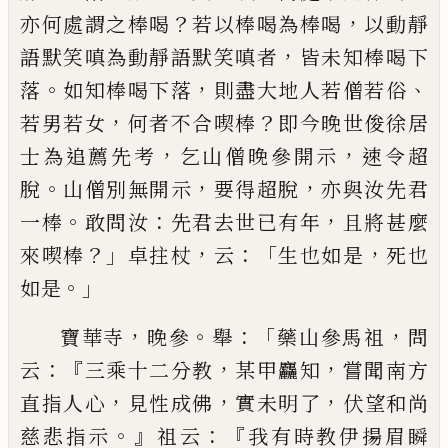
？
，
亦何處謂
之棒喝
若以棒喝為棒喝
以動靜
，
語默笑嗔為動靜
語默笑嗔者
皆未知棒喝下
。
，
、
落
如知棒喝下落
則盡
大地人若僧若俗
，
？
若男若女
何者不合喫棒
即今晚
世俊徐居
，
，
士為追薦先考
乞山僧晚參開示
速令超
。
，
，
脫
山僧別無開示
要得超脫
亦與汝先君
。
：
，
一棒
敢問
汝
先君去世已有年
且將甚麼
？」
，
：「
，
來喫棒
卓拄杖
云
生
也如是
死也
。」
如是
，
。
：「
，
寶華寺
晚參
舉
藥山參馬祖
問
：『
，
，
云
三乘十二分教
某
甲麤知
嘗聞南方
，
，
，
直指人心
見性成佛
實未明了
伏
望和尚
。』
：『
慈悲指示
祖云
我有時教伊揚眉瞬