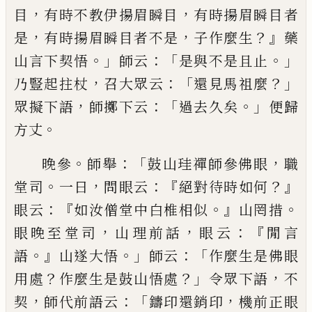
，
，
目
有時
不教伊揚眉瞬目
有時揚眉瞬目者
，
，
？』
是
有時揚眉瞬
目者不是
子作麼生
藥
。」
：「
。」
山言下契悟
師云
是與不是
且止
，
：「
？」
乃豎起拄杖
召大眾云
還見馬祖麼
，
：「
。」
眾擬下語
師擲下云
過去久矣
便歸
。
方丈
。
：「
，
晚參
師舉
鼓山珪禪師參佛眼
職
。
，
：
『
？』
堂司
一日
問眼云
絕對待時如何
：『
。』
。
眼云
如汝僧堂中白椎相似
山罔措
，
，
：『
眼晚至堂司
山理前話
眼云
閒言
。』
。」
：
「
語
山遂大悟
師云
作麼生是佛眼
？
？」
，
用處
作麼生是鼓山悟處
令眾下語
不
，
：「
，
契
師代前語云
鑄印還銷印
機前正眼