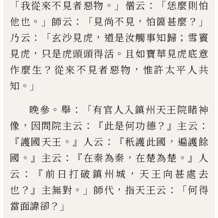
「
。」
：「
我從來不見者惡物
僧云
恁麼則怕
。」
：「
，
？」
他也
師
云
見尚不見
怕箇甚麼
：「
，
；
乃云
玄沙見虎
道是汝觸事
知歸
雪竇
，
。
見虎
只是虎頭頭得活
且如寶華見虎底
意
？
，
作麼生
從來不見者惡物
惟許太平人共
。」
知
。
：「
晚參
舉
有官人入鎮州天王院睹神
，
：
『
？』
：
像
因問院主云
此是何功德
主云
『
。』
：『
，
護國天王
人云
秖護此國
遍護餘
。』
：『
，
。』
國
主云
在秦為秦
在楚為楚
人
：『
，
云
前日打破鎮州城
天王向甚處去
？』
。」
，
：「
也
主無對
師代
指天王云
何得
？」
當面
諱卻