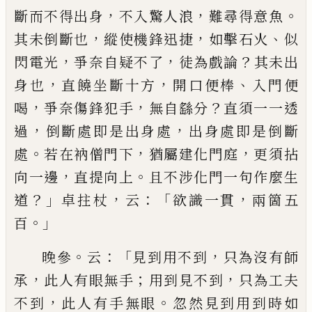
，
，
。
斷而不得出身
不入驚人浪
難尋得意魚
，
，
、
其未
倒斷也
縱使機鋒迅捷
如擊石火
似
，
，
？
閃電光
爭奈自
疑不了
徒為戲論
其未出
，
，
、
身也
直饒坐斷十方
開口
便棒
入門便
，
，
？
喝
爭奈傷鋒犯手
無自繇分
直須一一
透
，
，
過
倒斷處即是出身處
出身處即是倒斷
。
，
，
處
若在
衲僧門下
猶屬建化門庭
更須拈
，
。
向一邊
直提向上
且不涉化門一句作麼生
？」
，
：「
，
道
卓拄杖
云
欲識一貫
兩
箇五
。」
百
。
：「
，
晚參
云
見到用不到
只為沒有師
，
；
，
承
此人有眼無手
用到見不到
只為工夫
，
。
不到
此人有手無眼
忽然見
到用到時如