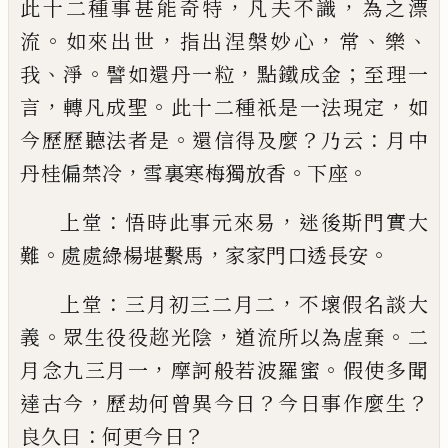
，
，
此十二種事甚能奇特
凡夫不識
為之漂
。
，
，
、
、
流
如來出世
指出涅槃妙心
常
樂
、
。
，
；
我
淨
譬如還丹一粒
點鐵成金
至理一
，
。
，
言
轉凡成聖
此十二種祇是一法
現定
如
。
？
：
今歷歷聽法者是
還信得及麼
乃云
月中
，
。
。
丹
桂偏禁冷
雪裏寒梅獨放香
下座
：
，
上堂
悟時此事元來易
迷後斯門實大
。
，
。
難
處處綠楊
堪繫馬
家家門口透長安
：
，
上堂
三月初三二月二
不壞假名談大
。
，
。
義
眾生役役
趂光陰
道流所以為虗棄
二
，
。
月念九三月一
摩訶般
若波羅蜜
假使多聞
，
？
？
達古今
歷劫何曾異今日
今日
事作麼生
：
？
良久曰
何更今日