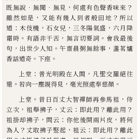
．
．
，
？
既無說
無聞
無見
何處
有色聲香味來
，
？
雖然如是
又能有幾人到者般田地
所以
：
，
，
，
道
木伎機
石女兒
三冬陽氣盛
六月降
。
，
。
霜時
有
語非干舌
無言切要詞
會我最後
，
。
，
句
出世少人知
午
齋晨粥無餘事
盞茗爐
。
。
香話道奇
下座
：
，
上堂
普光明殿在人間
凡聖交羅絕往
。
，
。
還
若向一塵
親得見
毫光照處奉慈顏
。
，
上堂
昔日百丈大智禪師再參馬祖
侍
，
，
：
？
？
立次
祖舉拂
子
丈云
即此用
離此用
，
：
，
祖掛却拂子
問云
你他後開
兩片皮
將何
？
，
：
？
為人
丈取拂子竪起
祖云
即此用
離此