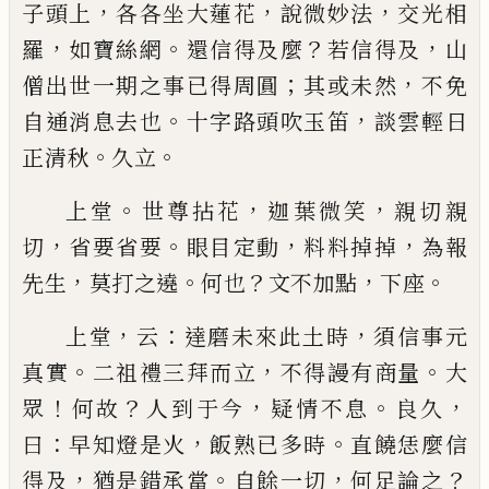
，
，
，
子頭上
各各坐大蓮花
說微妙法
交光相
，
。
？
，
羅
如寶絲網
還信得及麼
若信得
及
山
；
，
僧出世一期之事
已
得周圓
其或未然
不免
。
，
自
通消息去也
十字路頭吹玉笛
談雲輕日
。
。
正清秋
久
立
。
，
，
上堂
世尊拈花
迦葉微笑
親切親
，
。
，
，
切
省要省要
眼目
定動
料料掉掉
為報
，
。
？
，
。
先生
莫打之遶
何也
文不加點
下座
，
：
，
上堂
云
達磨未來此土時
須信事元
。
，
。
真實
二祖禮三
拜而立
不得謾有商量
大
！
？
，
。
，
眾
何故
人到于今
疑情不
息
良久
：
，
。
曰
早知燈是火
飯熟
已
多時
直饒恁麼信
，
。
，
？
得
及
猶是錯承當
自餘一切
何足論之