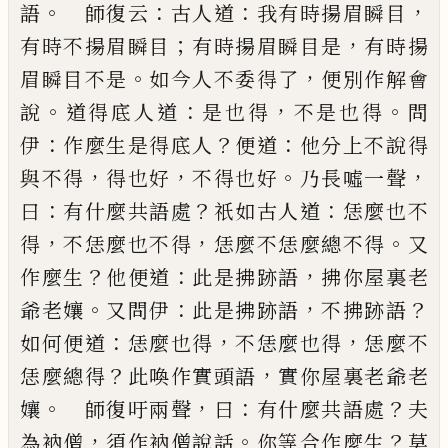
。
：
：
，
語
師
復云
古人道
我有時揚眉瞬目
；
，
有時不揚眉瞬目
有
時揚眉瞬目是
有時揚
。
，
眉瞬目不是
如今人不委得
了
便別作解會
。
：
，
。
說
道得底人道
是也得
不是也得
問
：
？
：
伊
作麼生是得底人
便道
他分上不說得
，
，
。
，
與不得
得
也好
不得也好
乃長噓一聲
：
？
：
曰
有什麼共語處
祇如
古人道
恁麼也不
，
，
。
得
不恁麼也不得
恁麼不恁麼總
不得
又
？
：
，
作麼生
他便道
此是拂跡語
拂你屋裏老
。
：
，
？
爺
老孃
又問伊
此是拂跡語
不拂跡語
：
，
，
如何便道
恁麼
也得
不恁麼也得
恁麼不
？
，
恁麼總得
此喚作實頭語
實你屋裏老爺老
。
，
：
？
孃
師復吁兩聲
曰
有什麼共語處
夫
，
。
？
為衲僧
須作衲僧說話
你等合作麼生
莫