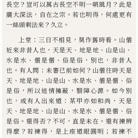
？
？
長空
豈可以萬古長空
不明一朝風月
此是
，
。
，
廣大深法
自在之宗
若也明得
何處更有
？
。
一絲頭剩法來
久立
：
，
。
上堂
三日不相見
莫作舊時看
山僧
，
、
、
、
近來非昔人也
天是天
地是地
山是山
、
、
，
，
水是水
僧是僧
俗是俗
別也
非昔人
。
：
？
也
有人問
未審
已
前如何
山僧往時天是
、
、
、
、
、
天
地是地
山是山
水是水
僧是僧
俗
，
，
。
是俗
所以迷情擁
蔽
翳障心源
如今別
，
：
，
也
或有人出來道
某甲亦如和
尚
天是
、
、
、
、
、
天
地是地
山是山
水是水
僧是僧
俗
。
？
，
。
是俗
還
得否
不可
直是未在
還有揀辨
？
，
；
得麼
若揀得
是上座
道眼圓明
若揀不