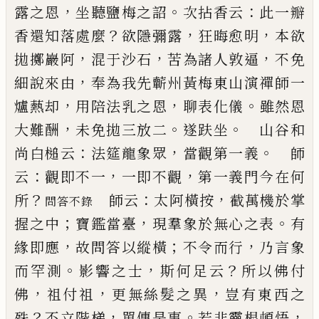
，
。
：
露之恩
坐聽鹽梅之詔
次拈香
云
此一瓣
？
，
，
香還知落處麼
欲隱彌露
狂晦愈明
本欲
，
，
，
拋擲巖阿
混于沙石
苦為諸人敦逼
不免
，
細說來由
奉為我先蘄州黃梅東山演禪師一
，
，
。
爐爇却
用陪法
乳之恩
聊表化儀
雖然恩
，
。
。
大難酬
未免拋三放二
遂
趺坐
山谷和
：
，
。
尚白槌云
法筵龍象眾
當觀第一義
師
：
，
，
云
觀即不一
一即不觀
第一義門今在何
？
：
，
所
師
云
太阿橫按
截萬機於掌
問答不錄
；
，
。
握之中
寶鑑當臺
現羣象
於無心之表
有
，
；
，
緣即應
故問答以縱橫
不令而行
乃
言象
。
，
？
而罕測
影響之士
斯何足云
所以佛付
，
，
，
佛
祖付
祖
更無絲髮之異
豈有東西之
？
，
。
，
殊
不立階梯
單傳是
事
若非靈根頓悟