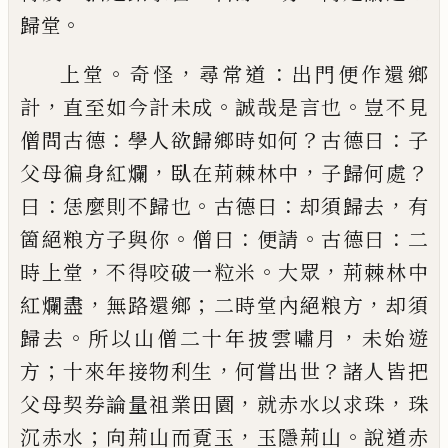
。
歸堂
。
，
：
上堂
奇怪
尋常道
出門便作還鄉
，
。
。
計
直至如今計未
成
誠哉是言也
豈不見
：
？
：
僧問古德
學人欲歸鄉時如
何
古德曰
子
，
，
？
父母徧身紅爛
臥在荊棘林中
子歸何
處
：
。
：
，
曰
恁麼則不歸也
古德曰
却須歸去
有
。
：
。
：
箇絕粮方
子與你
僧曰
便請
古德曰
二
，
。
，
時上堂
不得咬破一粒
米
大眾
荊棘林中
，
；
，
紅爛盡
無路還鄉
二時堂內絕粮
方
却須
。
，
歸去
所以山僧二十年披雲嘯月
未始遊
；
，
？
方
十來年接物利生
何嘗出世
諸人皆把
，
，
父母契
券
論
量祖業田園
就赤水以求珠
珠
；
，
。
沉赤水
向荊山而覔
玉
玉隱荊山
說道赤