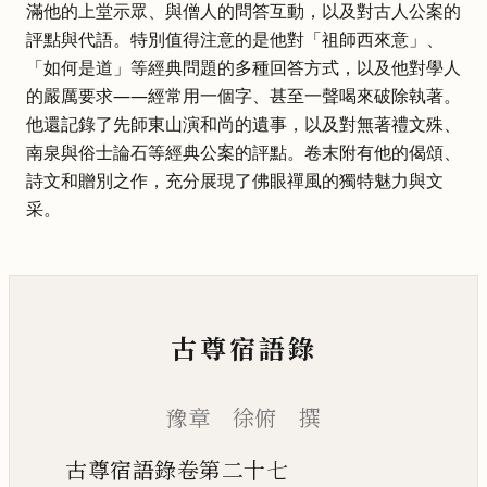
滿他的上堂示眾、與僧人的問答互動，以及對古人公案的
評點與代語。特別值得注意的是他對「祖師西來意」、
「如何是道」等經典問題的多種回答方式，以及他對學人
的嚴厲要求——經常用一個字、甚至一聲喝來破除執著。
他還記錄了先師東山演和尚的遺事，以及對無著禮文殊、
南泉與俗士論石等經典公案的評點。卷末附有他的偈頌、
詩文和贈別之作，充分展現了佛眼禪風的獨特魅力與文
采。
古尊宿語錄
豫章 徐俯 撰
古尊宿語錄卷第二十七