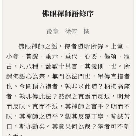
佛眼禪師語錄序
豫章 徐俯 撰
，
。
．
佛眼禪師之語
侍者道昕所錄
上堂
．
．
．
．
．
．
小參
普說
垂示
垂代
心要
偈頌
頌
，
，
，
。
古
凡八種
葢數十萬言
其義則一
也
所
，
，
謂佛語心為宗
無門為法門也
單傳直指者
。
，
？
也
今圓頂方袍者
孰非求此道
柄拂高座
，
？
，
者
孰非傳此
法
然謂之直焉而反迃
明焉
。
，
？
而反昧
直而不迃
其禪
師之言乎
明而不
，
？
，
昧
其禪師之道乎
觀其反覆丁寧
輸誠苦
，
。
？
口
斯亦勤矣
其意果何為哉
學者可不刳