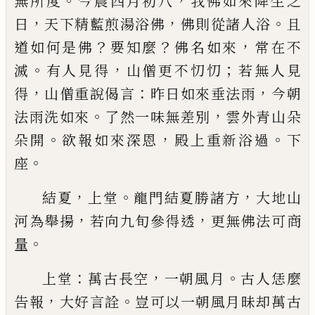
。
，
無所度
今晨四月初八
我佛如來降生
之
，
，
。
日
天下精藍煎湯浴佛
佛則從諸人浴
且
？
？
，
道如何
是佛
要知麼
佛名如來
常在不
。
，
；
滅
有人見得
山僧更
不忉忉
若無人見
，
：
，
得
山僧重說偈言
昨日如來垂法
雨
今朝
。
，
法雨洗如來
了然一味無差別
雲外青山朵
。
，
。
朵開
欲報如來深恩
殿上重新浴過
下
。
座
，
。
，
結夏
上堂
龍門結夏勝諸方
大地山
，
，
河為舉揚
若向
九旬參得透
更無佛法可商
。
量
：
，
。
上堂
萬古長空
一朝風月
古人恁麼
，
。
告報
大好言詮
豈可以一朝風月昧却萬古