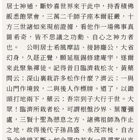
，
，
居士神通
斷妙喜世界來于此
中
持香積佛
，
，
飯悉飽眾會
三萬二千師子座本爾莊
嚴
十
，
方三世諸如來現前證據
看他作一場佛事真
，
、
箇希奇
皆不思議之功勳
自心之神力者
。
、
，
也
公明居
士希風摩詰
接跡龐公
大省
，
，
，
幻身
久趍正覺
願延瓶
錫修建庵宇
遂爾
。
，
來此聚集禪徒
記得昔日臨濟栽
松次
黃蘗
：
？
：
問云
深山裏栽許多松作什麼
濟云
一與
，
。
，
山門作境致
二與後人作標牓
道了
以鋤
，
：
。
頭打地兩
下
蘗云
吾宗到子大行于世
大
！
，
、
眾
臨濟所栽者松
可
謂根盤沙界
葉覆彌
，
、
盧
三賢十聖為憩息之方
諸佛
祖師為作止
，
、
，
之地
故得後代子孫昌盛
永茂宗枝
自
古
。