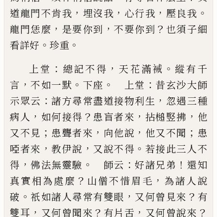
，
，
，
。
道龍門
不肯我
埋沒我
心行我
壓良我
，
，
？
龍門恁麼
是要你到
不要你到
也須子細
。
。
看詳好
珍重
：
，
。
上堂
總記不得
天花滿裓
縱有千
，
。
。
：
言
不如一默
下座
上堂
昔玄沙大師
：
，
示眾云
諸方尋常盡道接物利生
忽遇三種
，
？
，
，
病人
如何接得
患盲者來
拈槌竪拂
他
；
，
，
；
又
不見
患聾者來
向他說
他又不聞
患
，
，
。
啞者來
教伊說
又說不得
若接此三人不
，
。
：
！
得
佛法無靈驗
師云
好諸
兄弟
還知
？
，
真實相為處麼
山僧不惜眉毛
為諸人說
。
，
？
破
祇如諸人尋常有雙眼
又何曾見來
有
，
？
，
？
雙耳
又何
曾聞來
有片舌
又何曾說來