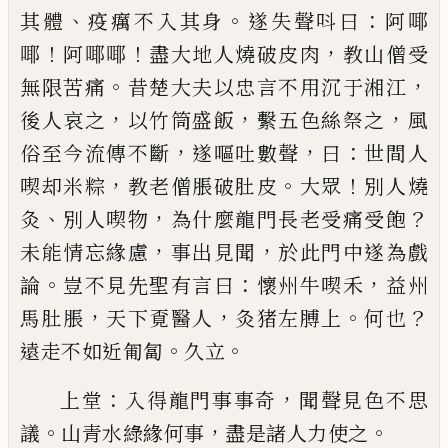
、
。
：
其體
疫癘不入其身
遂失聲呌曰
阿㖿
！
！
，
㖿
阿㖿㖿
盡大地人燒破皮肉
教山僧受
。
，
無限
苦痛
昔楚大夫以忠言不用沉于湘江
，
，
，
後人哀之
以
竹筒盛飯
繫五色絲祭之
風
，
，
：
俗至今流傳不斷
遂嘔
吐數聲
曰
世間人
，
。
！
喫却米粽
教老僧脹破肚皮
大眾
別人燒
、
，
？
灸
別人喫物
為什麼龍門長老受痛受飽
，
，
未
能情忘緣慮
事出見聞
於此門中遂為戲
。
：
，
論
豈不見
先聖有言曰
懷州牛喫禾
益州
，
，
。
？
馬肚脹
天下覔醫人
灸猪左膊上
何也
。
。
遠走不如近匍匐
久立
：
，
上堂
入得龍門事事奇
聞聲見色不思
。
，
。
議
山青水綠
緣何事
盡是諸人力使之