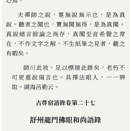
。
心
焉
，
，
夫禪師之說
寔無說無示也
是為真
。
，
，
。
說
聽者之聞
也
實無聞無得
是為真聞
，
真說緒言餘論之尚存
真
聞至音希聲之常
，
，
，
在
不作文字之解
不生紙筆之見
者
觀之
。
有暇矣
，
，
師川此敘
足以標牓此錄矣
老朽不
。
，
可更重說偈
言也
具擇法眼人
一一辨
。
。
取
湖海呂勤云
古尊宿語錄卷第二十七
舒州龍門佛眼和尚語錄