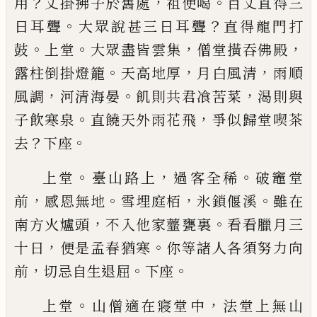
？
，
。
用
丈掛拂子於舊處
祖便喝
百丈直得三
。
？
日耳聾
大
眾說甚三日耳聾
直得龍門打
。
。
，
，
鼓
上堂
大眾盡皆雲
集
僧堂撗吞佛殿
。
，
，
露柱倒掛燈籠
天高地厚
月白風
清
雨順
，
。
，
風調
河清海晏
飢則共君飡苦菜
渴則與
。
，
子
飲寒泉
直饒天外雨花飛
爭似歸堂喫茶
？
。
去
下座
。
，
。
上堂
臺山路上
過客全稀
破竈堂
，
。
，
。
前
感恩無地
雪埋
庭栢
氷鎖偃溪
雖在
，
。
南方火爐頭
不入他家虀甕裏
看看臘月三
，
。
十日
便是孟春猶寒
你等諸人各須努
力向
，
。
。
前
切忌自生退屈
下座
。
，
上堂
山僧適在寢堂中
法堂上無山