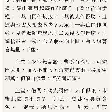
及今綿綿不斷
如今眾中若有一員禪客出來
：
？
道
深山裏用起庵作什麼
山僧也祇向伊
：
，
。
道
一與山門
作境致
二與後人作標牓
且
？
！
道與他古人相去多少
大眾
一與山門作境
，
；
，
致
見者頓超無學地
二與後人
作標牓
凡
。
，
聖悟迷皆一樣
若是叢林向上關
有人踏
著
。
。
喜無量
下座
：
，
。
上堂
少室無言語
曹溪有消息
可憐
，
。
，
門大開
而人不
能入
蒼龍得雲雨
猛虎生
。
，
。
羽翼
但
解自承當
何勞問
知識
。
：
，
。
上堂
僧問
劫火洞然
大千俱壞
未
？
：
審此箇壞不壞
師
云
黑漆桶裏黃金
。
：
。
：
色
進云
請師答話
師云
閑言