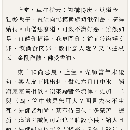
，
：
？
上堂
卓拄杖云
還搆得麼
莫道今日
，
，
猶較些子
直須
向無摸索處傾湫倒岳
搆得
。
，
。
始得
山僧恁麼道
可殺
不識好惡
雖然如
，
，
：
是
直饒你搆得
我更問你
從前殺
盜婬妄
、
，
？
罪
飲酒食肉罪
教什麼人還
又卓拄杖
：
，
。
云
金
剛作醜
佛受香油
，
。
東山和尚忌晨
上堂
先師當年末後
，
，
，
句
與人皮下挑
出
刺
譬如六月日中氷
銷
。
，
鎔處處皆相似
後來聽響
各流傳
更加一二
，
？
與三四
箇中孰是無耳人
明見去
來不生
。
，
，
死
先師老和尚
某奉侍日久
多蒙苦口提
，
？
，
撕
追遠之誠何可忘也
聊設小供
諸人且
：
？
，
，
道
先師還來
也無
若道來
入滅十餘年