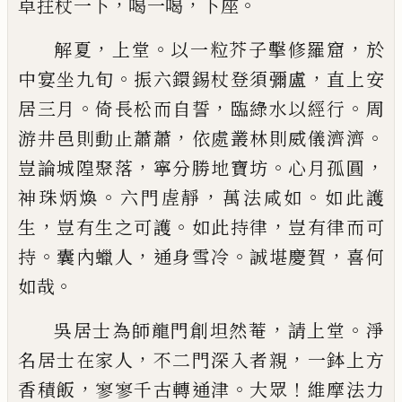
，
，
。
卓拄杖一下
喝一喝
下座
，
。
，
解夏
上堂
以一粒芥子擊修羅窟
於
。
，
中宴坐九旬
振
六鐶錫杖登須彌盧
直上安
。
，
。
居三月
倚長松而自誓
臨綠水以經行
周
，
。
游井邑則動止蕭蕭
依處叢林則
威儀濟濟
，
。
，
豈論城隍聚落
寧分勝地寶坊
心月孤圓
。
，
。
神珠炳煥
六門虗靜
萬法咸如
如此護
，
。
，
生
豈有生之
可護
如此持律
豈有律而可
。
，
。
，
持
囊內蠟人
通身雪冷
誠堪慶賀
喜何
。
如哉
，
。
吳居士為師龍門創坦然菴
請上堂
淨
，
，
名居士在家
人
不二門深入者親
一鉢上方
，
。
！
香積飯
寥寥千古轉
通津
大眾
維摩法力