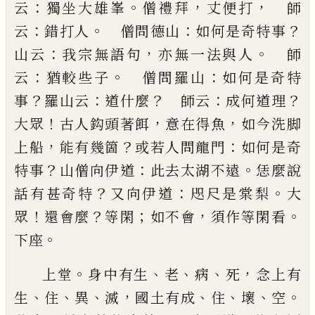
：
。
，
，
云
獨
坐大雄峯
僧禮拜
丈便打
師
：
。
：
？
云
錯打人
僧問德山
如
何是奇特事
：
，
。
山云
我宗無語句
亦無一法與人
師
：
。
：
云
猶較些子
僧問羅山
如何是奇特
？
：
？
：
？
事
羅山云
道什麼
師云
成何道理
！
，
，
大眾
古人鈎頭著餌
意在得魚
如今
洗脚
，
？
：
上船
能有幾箇
或若人問龍門
如何是奇
？
：
。
特事
山僧向伊道
此去太湖不遠
恁麼說
？
：
。
話有甚奇特
又
向伊道
咫尺是棠梨
大
！
？
；
，
。
眾
還會麼
等閑
如不會
須作
等閑看
。
下座
。
、
、
、
，
上堂
身中有生
老
病
死
念上有
、
、
、
，
、
、
、
。
生
住
異
滅
國土有成
住
壞
空