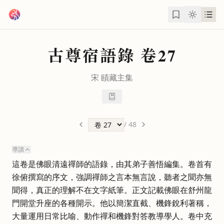
跳到主要內容
古尊宿語錄
卷27
宋
賾藏主
集
/
48
導讀
這卷是佛眼清遠禪師的語錄，由其弟子善悟編集。卷首有
徐俯撰寫的序文，強調禪師之言本無言說，聽者之聞亦無
聞得，真正的理解不在文字紙筆。正文記載佛眼在舒州龍
門開堂升座的各種開示。他以簡潔直截、機鋒銳利著稱，
大量運用日常比喻、動作禪和機鋒對答教導學人。卷中充