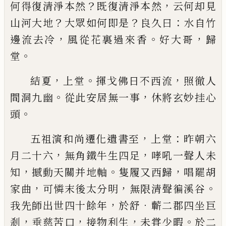
？
，
何得復清淨
本然
既復清淨本然
云何却見
？
？
：
山河大地
大眾如何
即是
良久曰
水自竹
，
。
，
邊流去冷
風從花裏過來香
好
大哥
歸
。
堂
，
。
，
結夏
上堂
揮戈佛日不西流
照徹人
。
，
間洞九幽
從此
安居無一事
休將玄妙挂心
。
頭
，
：
五祖演和尚遷化遺書至
上堂
昨朝六
，
，
月二十六
無
角鐵牛生四足
哮吼一聲人未
，
。
，
知
撼動天關并地軸
隻履又西歸
唱罷胡
，
，
。
家曲
可憐末後太分明
無限清
聲徧溪谷
，
．
我先師出世四十餘年
於舒
蘄二郡四坐
巨
，
，
，
。
剎
垂慈苦口
接物利生
未甞少暇
於二