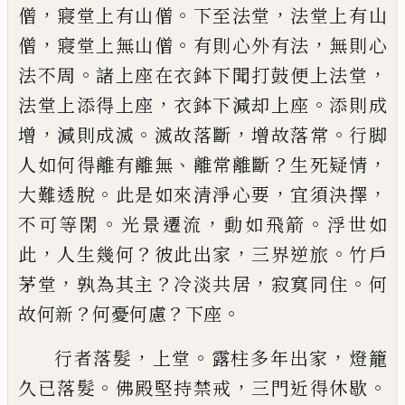
，
。
，
僧
寢堂上有山
僧
下至法堂
法堂上有山
，
。
，
僧
寢堂上無山僧
有則心
外有法
無則心
。
，
法不周
諸上座在衣鉢下聞打鼓便
上法堂
，
。
法堂上添得上座
衣鉢下減却上座
添則成
，
。
，
。
增
減則成滅
滅故落斷
增故落常
行脚
、
？
，
人如何得離
有離無
離常離斷
生死疑情
。
，
，
大難透脫
此是如來清
淨心要
宜須決擇
。
，
。
不可等閑
光景遷流
動如飛箭
浮
世如
，
？
，
。
此
人生幾何
彼此出家
三界逆旅
竹戶
，
？
，
。
茅堂
孰
為其主
冷淡共居
寂寞同住
何
？
？
。
故何新
何憂何慮
下
座
，
。
，
行者落髮
上堂
露柱多年出家
燈籠
。
，
。
久
已
落髮
佛殿
堅持禁戒
三門近得休歇