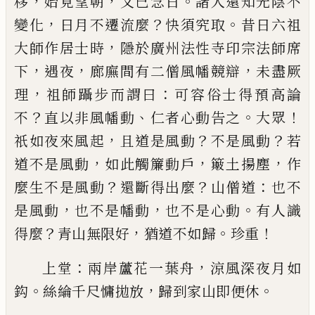
，
，
。
移
始見望
朝
又
已
念日
諸人還知光陰不
，
？
。
變化
日月不遷流麼
快須究取
昔日六祖
，
大師作居士時
隱於廣州法性
寺印宗法師席
，
，
，
下
遇夜
廊廡間有二僧風幡競辯
未
盡厥
，
：
理
祖師躡步而謂曰
可容俗士得預高論
？
、
。
！
不
直
以非風幡動
仁者心動告之
大眾
，
？
？
祇如夜來風起
且
道是風動
不是風動
若
，
，
，
道不是風動
如此觸簾動戶
簸土揚塵
作
？
？
：
麼生不是風動
還斷得出麼
山僧道
也
不
，
，
。
是風動
也不是幡動
也不是心動
有人識
？
，
。
！
得麼
青
山無限好
猶道不如歸
珍重
：
，
上堂
兩岸蘆花一葉舟
涼風深夜月如
。
，
。
鈎
絲綸千尺
慵拋放
歸到家山即便休