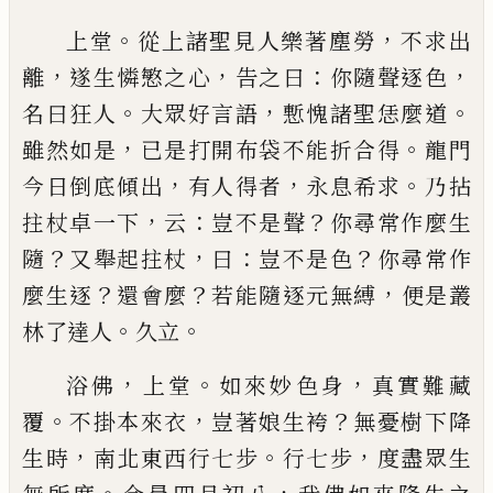
。
，
上堂
從上諸聖見人樂著塵勞
不求出
，
，
：
，
離
遂生憐慜
之心
告之曰
你隨聲逐色
。
，
。
名曰狂人
大眾好言語
慙
愧諸聖恁麼道
，
。
雖然如是
已
是打開布袋不能折合
得
龍門
，
，
。
今日倒底傾出
有人得者
永息希求
乃拈
，
：
？
拄
杖卓一下
云
豈不是聲
你尋常作麼生
？
，
：
？
隨
又舉起拄
杖
曰
豈不是色
你尋常作
？
？
，
麼生逐
還會麼
若能隨逐
元無縛
便是叢
。
。
林了達人
久立
，
。
，
浴佛
上堂
如來妙色身
真實難藏
。
，
？
覆
不掛本來衣
豈
著娘生袴
無憂樹下降
，
。
，
生時
南北東西行七步
行七
步
度盡眾生