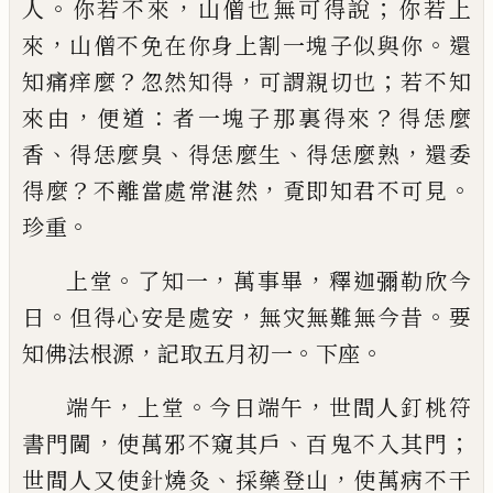
。
，
；
人
你
若不來
山僧也無可得說
你若上
，
。
來
山僧不免在你
身上割一塊子似與你
還
？
，
；
知痛痒麼
忽然知得
可謂
親切也
若不知
，
：
？
來由
便道
者一塊子那裏得來
得恁
麼
、
、
、
，
香
得恁麼臭
得恁麼生
得恁麼熟
還委
？
，
。
得麼
不離
當處常湛然
覔即知君不可見
。
珍重
。
，
，
上堂
了知一
萬事畢
釋迦彌勒欣今
。
，
。
日
但得心安是
處安
無灾無難無今昔
要
，
。
。
知佛法根源
記取五月初
一
下座
，
。
，
端午
上堂
今日端午
世間人釘桃符
，
、
；
書門閫
使萬邪
不窺其戶
百鬼不入其門
、
，
世間人又使針燒灸
採藥
登山
使萬病不干