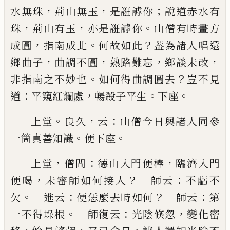
，
，
；
水無珠
荊山無玉
是誑謼你
說
道赤水有
，
，
。
珠
荊山有玉
亦是誑謼你
山僧有時畫方
，
。
？
成圓
指南成北
何故如此
葢為諸人唱還
，
，
，
，
鄉曲子
曲
調不圓
熟路難忘
鄉談未改
。
？
非指南之不妙也
如何
得曲調圓去
豈不見
：
，
。
。
道
平窺紅爛處
暢殺子平生
下
座
。
，
：
上堂
良久
云
山僧今日與諸人同參
。
。
一箇真善知識
便下座
，
：
，
上堂
僧問
德山入門便棒
臨濟入門
，
？
：
便喝
未審師如
何接人
師云
不虧不
。
：
？
：
欠
進云
便恁麼去時如何
師云
第
。
：
，
一不得垛根
師復云
光陰倏忽
變化密