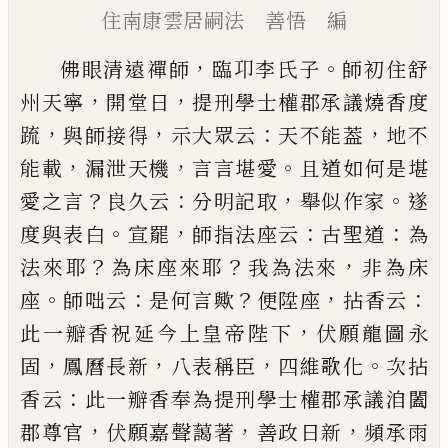
住南康雲居嗣法 善悟 編
，
。
佛眼清遠禪師
臨卭李氏子
師初住舒
，
，
州天寧
開堂
日
提刑學士權郡承議燒香度
，
，
：
，
䟽
與師接得
示大眾
云
天不能葢
地不
，
，
。
能載
漏泄天機
言言堪愛
且道如
何是堪
？
：
，
。
愛之言
良久云
分明記取
舉似作家
遂
。
，
：
：
度與
表白
宣罷
師指法座云
古聖道
為
？
？
，
法來耶
為床座來
耶
我為法來
非為床
。
：
？
，
：
座
師咄云
是何言歟
便陞座
拈
香云
，
此一瓣香祝延今上皇帝陛下
伏願龍圖永
，
，
，
。
固
鳳曆長新
八表稱臣
四維歌化
次拈
：
香云
此一瓣香
奉為提刑學士權郡承議洎闔
，
，
，
郡尊官
伏願嘉聲藹
著
善政日新
頻承雨