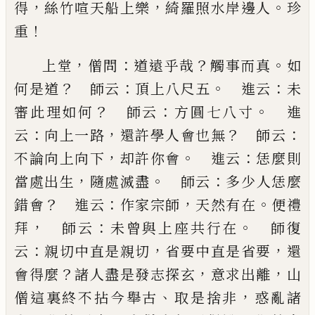
，
，
。
得
絲竹喧天船上樂
綺羅照水岸
邊人
珍
！
重
，
：
？
。
上堂
僧問
道遠乎哉
觸事而真
如
？
：
。
：
何是道
師云
頂上
八尺五
進云
未
？
：
。
審此理如何
師云
方圓七八寸
進
：
，
？
：
云
向上一路
還許學人會也無
師云
，
。
：
不論向上向下
却
許你會
進云
恁麼則
，
。
：
當處出生
隨處滅盡
師云
多少
人恁麼
？
：
，
。
錯會
進云
作家宗師
天然有在
便禮
，
：
。
拜
師云
未曾與上座共行在
師復
：
，
，
云
親切中直是親切
省要
中直是省要
還
？
，
，
會得麼
諸人盡是發志探玄
意求出
離
山
、
，
僧這裏終不拈今舉古
取是捨非
惑亂諸