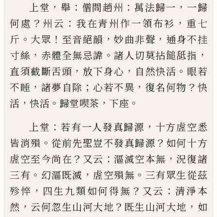
，
：
：
，
上堂
舉
僧問趙州
萬法歸一
一歸
？
：
，
何處
州云
我在青
州作一領布衫
重七
。
！
，
，
斤
大眾
至音絕韻
妙曲非聲
通
身不挂
，
。
，
寸絲
赤體全無忌諱
諸人切莫拈䭔䑛指
，
，
。
直
須截斷舌頭
放下身心
自然快活
眼若
，
；
，
？
不睡
諸夢自
除
心若不異
復名何物
快
，
。
，
。
活
快活
歸堂喫茶
下座
：
，
上堂
若有一人發真歸源
十方虗空悉
。
？
皆消殞
從前
先聖豈不發真歸源
如何十方
？
：
，
虗空至今尚在
又云
漚滅空本無
況復諸
。
，
。
三有
幻漚既滅
虗空殞無
三有
眾生從茲
，
？
：
殄悴
四生九類如何得無
又云
清淨本
，
？
，
然
云何忽生山河大地
既生山河大地
如