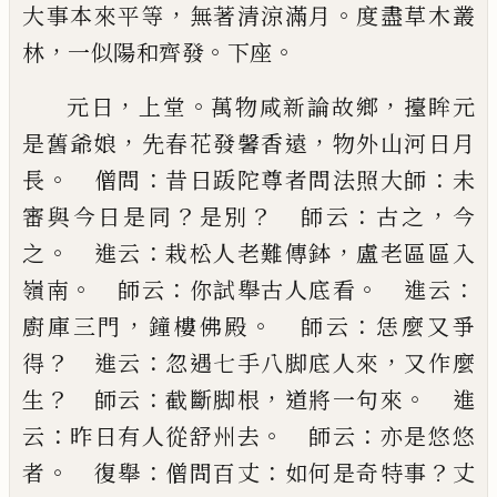
，
。
大事本來平等
無著清涼
滿月
度盡草木叢
，
。
。
林
一似陽和齊發
下座
，
。
，
元日
上堂
萬物咸新論故鄉
擡眸元
，
，
是舊爺娘
先春
花發馨香遠
物外山河日月
。
：
：
長
僧問
昔日䟦陀尊者
問法照大師
未
？
？
：
，
審與今日是同
是別
師云
古之
今
。
：
，
之
進云
栽松人老難傳鉢
盧老區區入
。
：
。
：
嶺南
師云
你試
舉古人底看
進云
，
。
：
廚庫三門
鐘樓佛殿
師云
恁麼又
爭
？
：
，
得
進云
忽遇七手八脚底人來
又作麼
？
：
，
。
生
師云
截
斷脚根
道將一句來
進
：
。
：
云
昨日有人從舒州去
師云
亦是悠悠
。
：
：
？
者
復舉
僧問百丈
如何是奇特事
丈