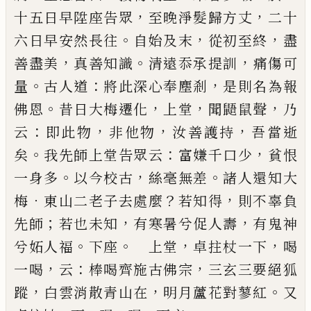
，
，
十五日早
陞座告眾
至晚淨髮歸方丈
二十
。
，
，
六日早安然長往
自始及末
從初至終
盡
，
。
，
善盡美
真善知識
清遠忝承
提訓
痛傷可
。
：
，
量
古人道
將此深心奉塵剎
是則名為
報
。
，
，
，
佛恩
昔日大梅遷化
上堂
聞鼯鼠聲
乃
：
，
，
，
云
即此物
非他物
汝善護持
吾當逝
。
：
，
矣
我先師上堂告眾云
富
嫌千口少
貧恨
。
，
。
一身多
以今校古
絲毫無差
諸人還
知大
．
？
，
梅
東山二老子去處麼
若知得
則不辜負
；
，
，
先師
若也未知
有寒暑兮促人壽
有鬼神
。
。
，
，
兮妬人福
下座
上堂
卓拄杖一下
喝
，
：
，
一喝
云
棒喝齊施古佛宗
三玄
三要絕狐
，
，
。
蹤
白雲消散青山在
明月蘆花對蓼紅
又