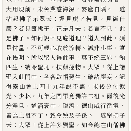
，
，
。
大用現前
未免業惑海深
妄塵自
隔
遂
：
？
，
拈起拂子示眾云
還見麼
若見
見箇什
？
，
；
，
麼
若見
箇拂子
正是凡夫
若言不見
此
。
？
，
是拂子
如何說不見
底道理
道人到此
須
，
。
，
是忖量
不可輕心取於流轉
誠
非小事
實
。
，
，
在悟明
所以聖人得此事
莫不統三界
領
，
，
。
！
四生
號令聖凡
扶顛拯物
大眾
從上諸
，
，
。
聖入此門中
各各啟悟勞生
破諸塵妄
記
，
得靈山會上四十九年
說不盡
末後分付飲
、
，
。
光
少林
九年之間畢竟獨許二
祖
爾後光
，
，
．
，
分震旦
道滿寰中
臨濟
德山威行雷電
，
。
皆
為上祖不了
致令殃及子孫
遂舉拂子
：
！
，
云
大眾
從上
許多賢聖
如今總在山僧拂