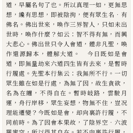
，
。
，
道
早屬名句了也
所以
真理一如
更無思
，
，
，
．
想
纔有思想
即被陰拘
便有眾生
名
有
。
，
，
佛名
佛出世來
喚作三界智人
只如未出
，
？
：
，
世時
喚作什麼
如云
智不得有無
而興
。
，
，
大悲心
佛出世只
令人會道
體非凡聖
喚
，
。
作還源歸本
體解大道
今日
既如是會
，
，
道
即無量劫來六道四生皆有去來
是暫
時
。
：
。
行履處
先聖本行集云
我無所不行
一切
，
，
，
眾生雖
在如是行處
為無了因
故生貪欲
，
。
，
名為在纏
不得自
在
暫時岐路
雲駛月
，
，
，
，
運
舟行岸移
眾生妄想
物無不
住
豈况
？
，
，
理能遷變
今既如是會
却向裏許行履
不
。
，
．
同
前時
為了因會本果故
了陰界空
六波
，
。
，
羅蜜空
所以
得其自在
若不向裏許行履