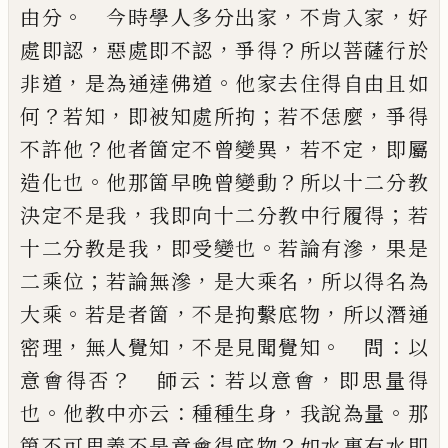
。
，
，
由分
今時學人多分
出家
不肯入家
好
，
，
？
處即認
惡處即不認
爭得
所以菩
薩行於
，
。
非道
是為通達佛道
他家去住得自由且如
？
，
；
，
何
若知
即被知處所拘
若不恁麼
爭得
？
，
，
不許他
他者
箇定不曾變異
若不定
即屬
。
？
造化也
他那箇早晚曾
變動
所以十二分教
，
；
決定不是我
我即向十二分教
中行履得
若
，
。
，
十二分教是我
即受變也
若論有滲
果
是
；
，
，
二乘位
若論無滲
是大乘名
所以得名為
。
，
，
大乘
若
是者箇
不是拘繫底物
所以潛通
，
，
。
：
密理
無人覺知
不
是見聞覺知
問
以
？
：
，
意會得否
師云
若以意會
即思量
得
。
：
，
。
也
他教中亦云
種種生身
我說為量
那
？
箇不可思
義不是意會得底物
如水裏有水即