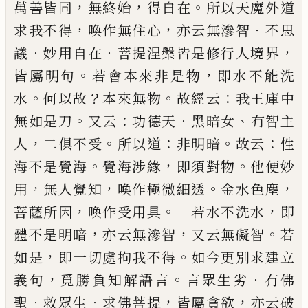
，
，
。
萬善
皆同
無終始
得自在
所以天魔外道
，
，
．
求我不得
喚作
無住心
亦云無滲智
不思
．
．
，
議
妙用自在
菩提涅槃皆
是修行人境界
。
，
皆屬明句
若會本來非是物
即水不
能洗
。
？
。
：
水
何以故
本來無物
故經云
我王庫中
。
：
．
、
無如是
刀
又云
功德天
黑暗女
有智主
，
。
：
。
：
人
二俱不受
所以道
非明暗
故云
性
。
，
。
海不是覺海
覺海涉緣
即須對物
他
便妙
，
，
。
，
用
無人覺知
喚作極微細透
金水色塵
，
。
，
菩薩所
因
喚作受用具
若水不洗水
即
，
，
。
體不是明暗
亦云無
滲智
又云無礙智
若
，
。
如是
即一切處拘我不得
如今
更別求建立
，
。
．
義句
覓勝負知解語言
言眾生劣
有佛
．
．
，
，
聖
救眾生
求佛菩提
皆屬貪欲
亦云破