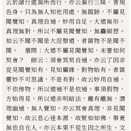
，
，
云於諸行處無所而行
亦云徧行三昧
普現
。
，
，
色身
只
為無人知他用處
無蹤跡
不屬見
，
，
。
，
聞覺知
真理自通
妙用自足
大道無形
，
，
。
真理無對
所以不屬見聞覺知
無麤細想
，
如云不聞不聞是大涅槃道
者箇物不是
聞不
。
：
，
聞
僧問
大道不屬見聞覺知
未審如何
？
：
。
契會
師
云
須會冥契自通
亦云了因非
，
，
。
從見聞覺知有
見知
屬緣
對物始有
者箇
，
，
，
靈妙不可思議
不是有對
故云
妙用自通
，
。
，
不依傍物
所以道通不是依通
事須假物
，
，
，
方始得見
所以道非明暗法
離有離無
潛
，
。
，
理幽通
無
人覺知
亦云冥會真理
非見聞
，
，
，
覺知
故云息心達本
源
故號如如佛
畢竟
。
。
無依自在人
亦云本果不從生
因之所生
文