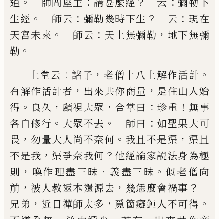
。
：
？
：
道
師問座主
講甚麼經
云
彌勒下
。
：
？
：
生經
師云
彌勒幾時下生
云
現在
。
：
，
天宮未
來
師云
天上無彌勒
地下無彌
。
勒
：
，
。
上堂云
諸子
老僧十八上解作活計
，
，
有解作活計者
出來共你商量
是住山人始
。
，
，
：
！
得
良久
顧視大眾
合掌
曰
珍重
無事
。
。
：
各自修行
大眾不去
師曰
如聖果大可
，
。
，
畏
勿量大人尚不奈何
我且不是渠
渠且
，
？
不是我
渠
爭奈我何
他經論家說法身為極
，
．
。
則
喚作理盡三昧
義盡三昧
似老僧向
，
，
？
前
被人教返本還源去
幾恁麼
會禍事
，
，
。
兄弟
近日禪師太多
覓箇癡鈍人不可得