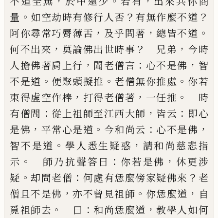
，
。
，
不
道全無
於中還少
若有
出來共你商
。
？
？
量
如空劫時有
修行人否
有無作麼不道
，
，
。
阿你尋常巧脣薄舌
及乎
問著
總皆不道
，
？
，
何不出來
莫論佛出世時事
兄弟
今
時
，
：
，
人擔佛著肩上行
聞老僧言
心不是佛
智
。
。
。
不是道
便聚頭擬推
老僧無你推處
你若
，
，
。
束得虗空作棒
打
得老僧著
一任推
時
：
，
：
有僧問
從上祖師至江西大師
皆云
即心
，
。
：
，
是佛
平常心是道
今和尚云
心不是佛
。
，
智
不是道
學人悉生疑惑
請和尚慈悲指
。
：
，
示
師乃抗聲
答曰
你若是佛
休更涉
。
：
？
疑
却問老僧
何處有恁麼傍
家疑佛來
老
，
。
，
僧且不是佛
亦不曾見祖師
你恁麼道
自
。
：
，
覓祖師去
曰
和尚恁麼道
教學人如何