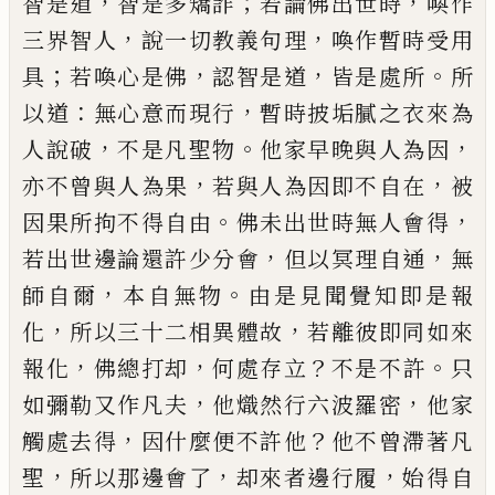
，
；
，
智是道
智是多矯詐
若論佛出世時
喚作
，
，
三界
智人
說一切教義句理
喚作暫時受用
；
，
，
。
具
若喚心是
佛
認智是道
皆是處所
所
：
，
以道
無心意而現行
暫時
披垢膩之衣來為
，
。
，
人說破
不是凡聖物
他家早晚與
人為因
，
，
亦不曾與人為果
若與人為因即不自在
被
。
，
因果所拘不得自由
佛未出世時無人會得
，
，
若出世
邊論還許少分會
但以冥理自通
無
，
。
師自爾
本自無
物
由是見聞覺知即是報
，
，
化
所以三十二相異體故
若離彼即同如來
，
，
？
。
報化
佛總打却
何處存立
不是不
許
只
，
，
如彌勒又作凡夫
他熾然行六波羅密
他家
，
？
觸
處去得
因什麼便不許他
他不曾滯著凡
，
，
，
聖
所以那
邊會了
却來者邊行履
始得自