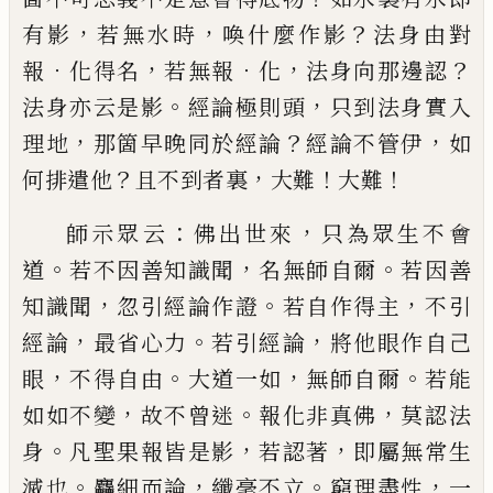
，
，
？
有影
若無水時
喚什麼作影
法身由對
．
，
．
，
？
報
化得名
若無報
化
法身向
那邊認
。
，
法身亦云是影
經論極則頭
只到法身實入
，
？
，
理地
那箇早晚同於經論
經論不管伊
如
？
，
！
！
何排遣他
且不到者裏
大難
大難
：
，
師示眾云
佛出世來
只為眾生不會
。
，
。
道
若不因善知
識聞
名無師自爾
若因善
，
。
，
知識聞
忽引經論作證
若
自作得主
不引
，
。
，
經論
最省心力
若引經論
將他眼作
自
己
，
。
，
。
眼
不得自由
大道一如
無師自爾
若能
，
。
，
如如不
變
故不曾迷
報化非真佛
莫認法
。
，
，
身
凡聖果報皆是
影
若認著
即屬無常生
。
，
。
，
滅也
麤細而論
纖毫不立
窮
理盡性
一