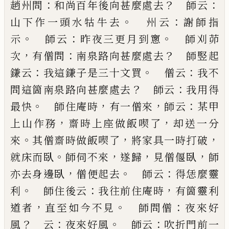
：
？
：
趙州
問
和尚百年後向甚麼處去
師云
。
：
山下作一頭水牯
牛去
州云
謝師指
。
：
。
示
師云
昨夜三更月到窻
師刈茆
，
：
？
次
有僧問
南泉路向甚麼處去
師竪起
：
。
：
鎌云
我這鎌
子是三十文買
僧云
我不
？
：
問這箇南泉路向甚麼處
去
師云
我用得
。
，
，
：
最快
師住庵時
有一僧來
師云
某甲
，
，
上山作務
齋時上座做飯喫了
却送一分
。
，
，
來
其僧齋
時做飯喫了
將家具一時打破
。
，
，
，
就床而臥
師伺不來
遂歸
見僧偃臥
師
，
。
：
亦去身邊臥
僧便起去
師云
得恁
麼靈
。
：
，
利
師住後云
我往前住庵時
有箇靈利
，
。
：
道者
直
至如今不見
師問僧
夜來好
？
：
。
：
風
云
夜來好風
師云
吹
折門前一