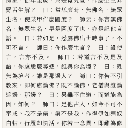
，
，
，
傍家
從年至歲
只是覓究竟
作麼生空
弄
？
：
，
．
脣舌生解
曰
當恁麼時
無佛名
無眾
，
？
：
生名
使某甲
作麼圖度
師云
你言無佛
．
，
，
名
無眾生名
早是圖度了
也
亦是記他言
。
：
，
，
語
曰
若如是
悉屬佛出世時事了
不
。
：
？
：
可不言
師曰
你作麼生言
曰
設使
，
。
：
言
言亦不及
師曰
若道言不及是及
，
，
？
：
語
你虗恁麼尋逐
誰與你為境
曰
既
，
？
：
無為境者
誰是那邊人
師曰
你若不引
，
？
，
教來
即何
處論佛
既不論佛
老僧與誰論
．
？
：
，
遮邊
那邊
曰
果雖不
住道
而道能為
，
？
：
，
因
如何
師曰
是他古人
如今不可不
。
，
，
奉戒
我不是渠
渠不是我
作得伊如狸奴
，
。
，
白牯
行履
却快活
你若一念異
即難為修