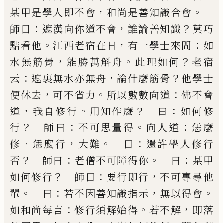
，
。
某甲是學人即不會
和尚是善知識合會
：
，
？
師
曰
遮漢向你道不會
誰論善知識
莫巧
。
，
：
黠看他
江西
老宿在日
有一學士來問
如
，
。
？
水無筋骨
能勝萬斛舟
此理如何
老宿
：
，
？
云
遮裏無水亦無舟
論什麼筋骨
他
學士
，
。
：
便休去
可不省力
所以數數向道
佛不會
，
。
？
：
道
我
自修行
用知作麼
曰
如何修
？
：
。
：
行
師曰
不可思量得
向
人道
恁麼
．
，
。
：
修
恁麼行
大難
曰
還許學人修行
？
：
。
：
否
師曰
老僧不可障得你
曰
某甲
？
：
，
如何修行
師曰
要行即行
不可專尋他
。
：
，
。
輩
曰
若不因善知識指示
無以得會
：
。
，
如
和尚每言
修行須解始得
若不解
即落