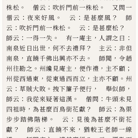
。
：
。
株松
僧云
吹折門前一株松
又問一
：
。
：
？
僧云
夜來好風
云
是甚麼風
師
：
。
：
？
云
吹折門前一株松
云
是
甚麼松
：
。
，
：
師云
一得一失
有一庵主
人謂之曰
，
？
：
南泉近
日出世
何不去禮拜
主云
非但
，
。
，
南泉
直饒千佛出興
亦不去
師聞
令趙
。
，
，
；
州往勘之
州纔見庵主
便作禮
主
不顧
，
，
。
州從西過東
從東過西而立
主亦不顧
州
：
。
，
，
云
草
賊大敗
拽下簾子便行
舉似師
：
。
：
師云
我從來疑著這
漢
僧問
牛頭未見
，
？
：
四祖時
為甚麼百鳥銜花獻
師云
為渠
。
：
步步踏佛階梯
云
見後為甚麼不銜花
？
：
，
獻
師云
直饒不來
猶較王老師一線