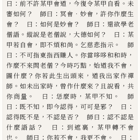
：
，
。
曰
前不許某甲會道
今復令某甲自看
未
？
：
．
，
審
如何
師曰
冥會
妙會
許你作麼生
？
：
？
：
會
曰
如何是妙會
師曰
還欲學老
。
，
？
：
僧語
縱說是老僧說
大德如何
曰
某
，
。
。
甲若自會
即不煩和尚
乞慈悲指示
師
：
。
，
曰
不可指東
指西賺人
你當哆哆和和時
？
，
，
作麼不來問老僧
今時
巧黠
始道我不會
？
，
圖什麼
你若此生出頭來
道我出
家作禪
。
，
？
，
師
如未出家時
曾作什麼來
且說看
共
。
：
，
。
你商
量
曰
恁麼時
某甲不知
師
：
，
，
？
：
曰
既不知
即今認得
可可
是邪
曰
，
？
：
認得既不是
不認是否
師曰
認不認是
？
：
，
什麼
語話
曰
到遮裏
某甲轉不會
。
：
，
。
：
也
師曰
你若不會
我更
不會
曰