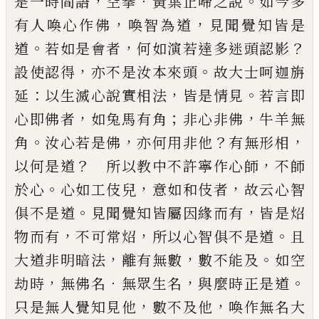
，
．
。
是一時間語
空拳
黃葉止啼之說
如
今多
，
，
有人喚心作佛
喚智為道
見聞覺知皆是
。
，
？
道
若
如是會者
何如演若達多迷頭認影
，
。
設使認得
亦不
是汝本來頭
故大士呵迦旃
：
，
。
延
以生滅心說實相法
皆是情見
若言即
，
；
，
心即佛者
如兔馬有角
非心非佛
牛羊無
。
，
？
，
角
汝心若是佛
亦何用非他
有無形相
？
，
以何
是道
所以教中不許寧作心師
不師
。
，
，
於心
心如工伎
兒
意如和伎者
故云心智
。
，
俱不是道
見聞覺知皆屬
因緣而有
皆是炤
，
，
。
物而有
不可常炤
所以心智俱不
是道
且
，
，
。
大道非明暗法
離有無數
數不能及
如空
，
．
，
。
劫
時
無佛名
無眾生名
與麼時正是道
，
，
只是無人覺知
見他
數不及他
喚作無名大