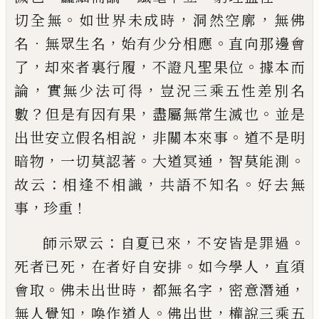
。
，
，
切全無
如世界未成時
洞然空廓
無佛
．
，
。
名
無眾生名
始有少分相應
直向那邊會
，
，
。
了
却來者裏
行履
不證凡聖果位
據本而
，
，
論
實無少法可得
豈況
三乘五性差別名
？
，
。
數
但
是有因有果
盡屬無常生滅
也
並是
，
。
出世安立假名相說
非關本來事
道不是明
，
。
，
。
暗物
一切莫認著
大道冥通
智莫能測
：
，
。
故云
相逢不
相識
共語不知名
好去無
，
！
事
珍重
：
，
。
師示眾云
自夏
已
來
不安皆是罪過
，
。
，
死者
已
死
在者
好自安排
如今學人
直須
。
，
，
，
會取
佛未出世時
都無名
字
密意潛通
，
。
，
無人覺知
喚作道人
佛出世
權說三乘
五