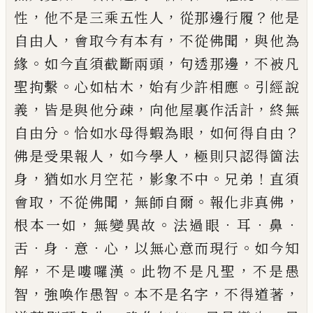
，
，
？
性
他不是三乘五性人
從那邊行履
他是
，
，
，
自由人
會取今有本有
不從佛聞
與他為
。
，
，
緣
如今直須截斷
兩頭
句透那邊
不被凡
。
，
。
聖拘繫
心如枯木
始有少許
相應
引經說
，
，
，
義
皆是與他分疎
向他屋裏作活計
終
無
。
，
？
自由分
恰如水母得蝦為眼
如何得自由
，
，
佛是受
果報人
如今學人
極則只認得箇法
，
，
。
！
身
猶如水月空
花
影象不中
兄弟
直須
，
，
。
，
會取
不從佛聞
無師自爾
報
化非真佛
，
。
．
．
．
根本一如
無變異故
法過眼
耳
鼻
．
．
．
，
。
舌
身
意
心
以無心意而現行
如今知
，
。
，
解
不是嘍囉漢
此物不
是凡聖
不是愚
，
。
，
，
智
強喚作愚智
本不是名字
不得道
著