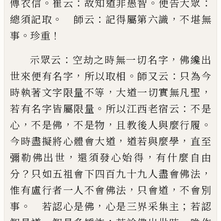
。
：
。
：
傳衣
信
崔云
故知道非愚智
便告大眾
。
：
，
總須記取
師云
記
得屬第六識
不堪無
。
！
事
珍重
：
，
示眾云
空劫之時無一切名字
佛纔出
，
。
：
世來便有名
字
所以取相
師又云
只為今
，
，
時執著文字限量不等
大道一切實無凡聖
。
：
若有名字皆屬限量
所以江西
老宿云
不是
，
，
，
。
心
不是佛
不是物
且教後人與麼行履
，
，
今時盡擬將心體會大道
道若與麼學
直至
，
，
彌勒佛
出世
還須發心始得
有什麼自由
？
，
分
只如五祖會下
四百九十九人盡會佛法
，
，
惟有盧行者一人不會佛
法
只會道
不會別
。
，
；
事
若認心是佛
心是三界
采
集主
若認