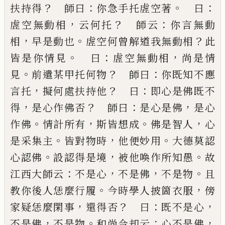
？
：
。
：
扶持得
師
曰
你急手托虗空著
曰
，
？
：
虗空無動相
云何托
師云
你
言無動
，
。
？
相
早是動也
虗空何曾解道我無動相
此
。
：
，
皆
是你情見
曰
虗空無動相
尚是情
。
？
：
見
前遣某甲托何
物
師曰
你既知不應
，
？
：
言托
擬何處扶持他
曰
即心是
佛既不
，
？
：
，
得
是心作佛否
師曰
是心是佛
是心
。
，
。
，
作佛
情
計所有
斯皆想成
佛是智人
心
。
，
。
是
采
集主
皆對物時
他便妙用
大德莫認
。
，
。
心認佛
設認得是境
被他喚作
所知愚
故
：
，
，
。
江西大師云
不是心
不是佛
不是物
且
。
，
教
你後人恁麼行履
今時學人披箇衣服
傍
，
？
：
，
家疑恁麼
閑事
還得否
曰
既不是心
，
。
：
，
不是佛
不是物
和尚今却
云
心不是佛