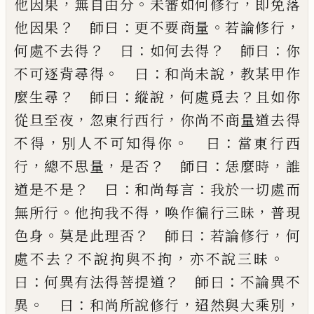
，
。
，
他因果
無自
由分
未審如何修行
即免落
？
：
。
，
他因果
師曰
更不要商
量
若論修行
？
：
？
：
何處不去得
曰
如何去得
師曰
你
。
：
，
不可
逐背尋得
曰
和尚未說
教某甲作
？
：
，
？
麼生尋
師曰
縱說
何處覓去
且如你
，
，
從旦至夜
忽東行西行
你尚不商
量道去得
，
。
：
不得
別人不可知得你
曰
當東行西
，
，
？
：
，
行
總
不思量
是否
師曰
恁麼時
誰
？
：
：
道是不是
曰
和尚每言
我於一切處而
。
，
，
無所行
他拘我不得
喚作徧行三昧
普現
。
？
：
，
色身
莫是此理否
師曰
若論修行
何
？
，
。
處不去
不
說拘與不拘
亦不說三昧
：
？
：
曰
何異有法得菩提道
師
曰
不論異不
。
：
，
，
異
曰
和尚所說修行
迢然與大乘別