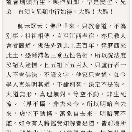
，
，
。
道著則頭角生
喚作如如
早是變也
兄
！
。
！
！
弟
直須向
異類中行始得
大難
大難
：
，
，
師示眾云
佛出世來
只教會道
不為
。
，
，
別事
祖祖相傳
直至江西老宿
亦只教人
。
，
會者箇道
佛法先到此土
五百年
達磨西來
，
，
此土
恐爾滯著三乘五性名相
所
以說法度
。
，
汝諸人迷情
且五祖下五百人
只盧行者
一
，
，
。
人不會佛法
不識文字
他家只會道
如今
，
，
。
學人直
須明其道
不論別智
決定不是物
，
。
，
大道無形
真理無
對
等空不動
非生死
。
，
。
流
三界不攝
非去來今
所以明
暗自去
，
。
，
來
虗空不動搖
萬象自去來
明暗實不
。
，
鑑
如
今有人將鑑覺知解者是道
皆前境所