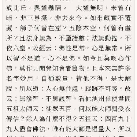
，
。
，
戒比丘
與道
懸隔
大道無明
未曾有
，
，
。
暗
非三界攝
非去來今
如來
藏實不覆
，
？
，
藏
師子何曾在窟
五陰本空
何曾有處
？
，
；
，
所
且法身無為
不墮諸數
法無動搖
不
。
：
，
。
依六塵
故經云
佛性是常
心是無常
所
，
。
以智不是道
心不是佛
如今
且莫喚心作
，
。
佛
莫作見聞覺知會者箇物
且本來無
許多
，
，
，
名字妙用
自通數量
管他不得
是大解
。
：
，
。
脫
所以
道
人心無住處
蹤跡不可尋
故
：
．
。
云
無滲智
不思議智
看他池州崔使君問
：
，
五祖大師云
徒眾五百
何以能
大師獨受衣
？
？
：
傳信
餘人為什麼不得
五祖云
四百九
十
，
，
九人盡會佛法
唯有能大師是過量人
所以