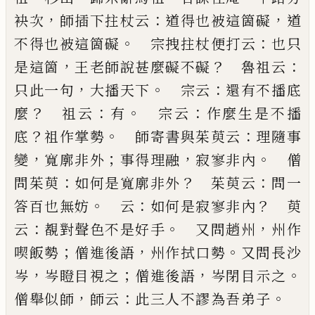
，
：
，
袂次
師插下拄杖云
道得也被這箇礙
道
。
：
不得也被這箇礙
宗拽拄杖便打云
也只
，
？
：
是這箇
王老師說甚麼礙不礙
魯祖云
，
。
：
只此一句
大播天下
宗云
還有不播底
？
：
。
：
麼
祖云
有
宗云
作麼生是不播
？
。
：
底
祖作掌勢
師寄書與茱萸云
理隨事
，
；
，
。
變
寬廓非外
事
得理融
寂寥非內
僧
：
？
：
問茱萸
如何是寬廓非外
茱萸
云
問一
。
：
？
答百也無妨
云
如何是寂寥非內
萸
：
。
，
云
覩對
聲色不是好手
又問趙州
州作
；
，
。
喫飯勢
僧進後語
州
作拭口勢
又問長沙
，
；
，
。
岑
岑瞪目視之
僧進後語
岑閉
目示之
，
：
。
僧舉似師
師云
此三人不謬為吾弟子