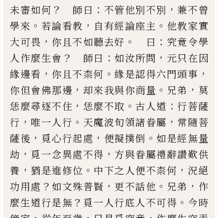
？
：
，
未
審如何
師曰
不管他別不別
兼不曾
。
，
。
學來
若論看教
自有經論座主
他教家實
，
。
：
大可畏
你且不如聽去好
曰
究竟令學
？
：
，
人作麼生會
師曰
如汝所問
元只在因
，
。
，
緣邊看
你且不柰何
緣是認得六門頭事
，
。
，
你但會佛
那邊
却來我與你商量
兄弟
莫
，
。
：
恁麼尋逐不住
恁麼
不取
古人道
行菩薩
，
。
，
行
唯一人行
天魔波旬領諸眷
屬
常隨菩
，
，
。
薩後
覓心行起處
便擬撲倒
如是經無量
，
，
劫
覓一念異處不得
方與眷屬禮辭讚歎供
，
。
，
養
猶是
進修位
中下之人便不柰何
況絕
？
，
。
，
功用處
如文殊普
賢
更不話他
兄弟
作
？
。
麼生道行是無
覓一人行底人
不可得
今時