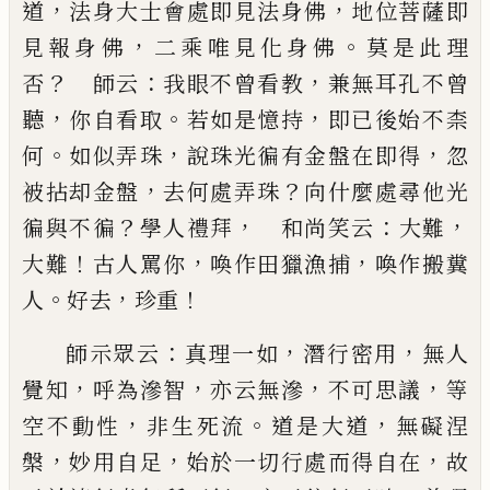
，
，
道
法身大士會
處即見法身佛
地位菩薩即
，
。
見報身佛
二乘唯見化
身佛
莫是此理
？
：
，
否
師云
我眼不曾看教
兼無耳孔不
曾
，
。
，
聽
你自看取
若如是憶持
即
已
後始不柰
。
，
，
何
如似
弄珠
說珠光徧有金盤在即得
忽
，
？
被拈却金盤
去何
處弄珠
向什麼處尋他光
？
，
：
，
徧與不徧
學人禮拜
和尚
笑云
大難
！
，
，
大難
古人罵你
喚作田獵漁捕
喚作搬糞
。
，
！
人
好去
珍重
：
，
，
師示眾云
真理一如
潛行密用
無人
，
，
，
，
覺知
呼為滲智
亦云無滲
不可思議
等
，
。
，
空不動性
非生死流
道是大
道
無礙涅
，
，
，
槃
妙用自足
始於一切行處而得自在
故