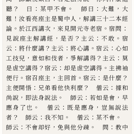
？
：
。
：
，
聽
曰
某甲不會
師曰
大難
大
！
，
難
汝看亮座主是蜀中人
解講三十二本經
。
，
。
：
論
於
江西講次
來見開元寺老宿
宿問
，
？
：
。
見說座主解講經
是否
主云
不敢
宿
：
？
：
。
：
云
將什麼講
主云
將心講
宿云
心
如
，
，
？
：
工技兒
意如和伎者
爭解講得
主云
莫
？
：
。
是虗空講
得
宿云
却是虗空講得
主拂袖
。
，
。
：
？
便行
宿召座主
主回
首
宿云
是什麼
：
？
：
主便開悟
兄弟看他快利麼
僧云
據
和
，
。
：
，
尚說
即法身說法
師云
若如是會
早
。
：
，
應身了也
僧
云
既是應身
豈無說法
？
：
。
：
。
者
師云
我不知
僧云
某不會
：
，
。
：
師云
不會却好
免與他分疎
問
教中