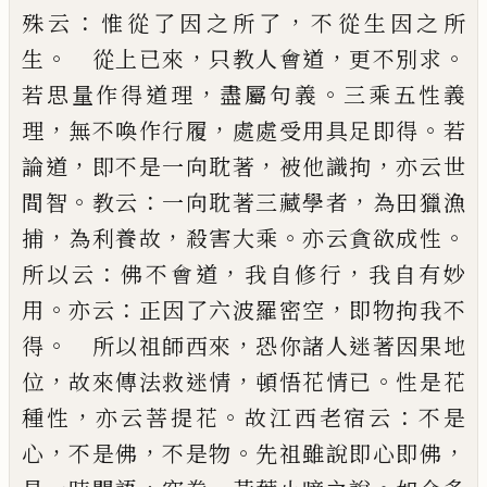
：
，
殊云
惟從了因之所了
不從生因之所
。
，
，
。
生
從上
已
來
只教人會道
更不別求
，
。
若思量作得道
理
盡屬句義
三乘五性義
，
，
。
理
無不喚作行履
處處受
用具足即得
若
，
，
，
論道
即不是一向耽著
被他識拘
亦
云世
。
：
，
間智
教云
一向耽著三藏學者
為田獵漁
，
，
。
。
捕
為
利養故
殺害大乘
亦云貪欲成性
：
，
，
所以云
佛不會道
我自修行
我自有妙
。
：
，
用
亦云
正因了六波羅密空
即
物拘我不
。
，
得
所以祖師西來
恐你諸人迷著因果地
，
，
。
位
故來傳法救迷情
頓悟花情
已
性是花
，
。
：
種性
亦云
菩提花
故江西老宿云
不是
，
，
。
，
心
不是佛
不是物
先祖
雖說即心即佛