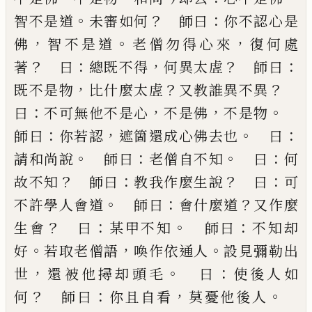
。
？
：
智不是道
未審如何
師曰
你不認心是
，
。
，
佛
智不是道
老僧勿得心來
復何處
？
：
，
？
：
著
曰
總既不得
何異太虗
師曰
，
？
？
既不是物
比什麼太虗
又教誰異不
異
：
，
，
。
曰
不可無他不是心
不是佛
不是物
：
，
。
：
師曰
你若認
遮箇還成心佛去也
曰
。
：
。
：
請和尚說
師曰
老僧自不知
曰
何
？
：
？
：
故不知
師曰
教我作麼生說
曰
可
。
：
？
不許學人會
道
師曰
會什麼道
又作麼
？
：
。
：
生會
曰
某甲不知
師曰
不
知却
。
，
。
好
若取老僧語
喚作依通人
設見彌勒出
，
。
：
世
還
被他撏却頭毛
曰
使後人如
？
：
，
。
何
師曰
你且自看
莫憂
他後人