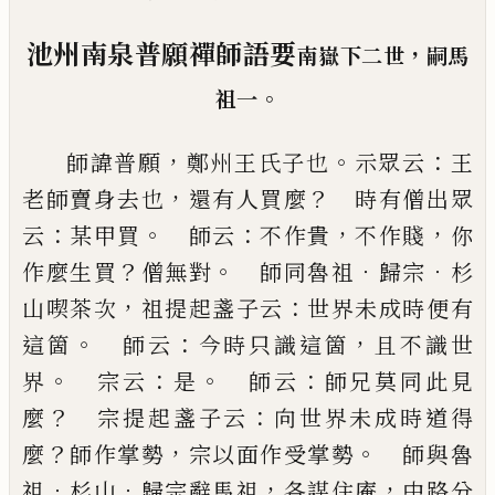
池州南泉普願禪師語要
，
南嶽下二世
嗣馬
。
祖一
，
。
：
師諱普願
鄭州王氏子也
示眾云
王
，
？
老師賣身去也
還有人買麼
時有僧出眾
：
。
：
，
，
云
某甲買
師云
不作貴
不
作賤
你
？
。
．
．
作麼生買
僧無對
師同魯祖
歸宗
杉
，
：
山喫茶
次
祖提起盞子云
世界未成時便有
。
：
，
這箇
師云
今時
只識這箇
且不識世
。
：
。
：
界
宗云
是
師云
師兄莫同此見
？
：
麼
宗提起盞子云
向世界未成時道得
？
，
。
麼
師作掌勢
宗以面作受掌勢
師與魯
．
．
，
，
祖
杉山
歸宗辭馬祖
各謀
住庵
中路分