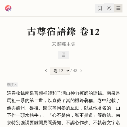
跳到主要內容
古尊宿語錄
卷12
宋
賾藏主
集
/
48
導讀
這卷收錄南泉普願禪師和子湖山神力禪師的語錄。南泉是
馬祖一系的第二世，以直截了當的機鋒著稱。卷中記載了
他與趙州、魯祖、歸宗等同參的互動，以及他著名的「山
下作一頭水牯牛」、「心不是佛，智不是道」等教法。南
泉特別強調要離開見聞覺知、不認心作佛、不執著文字名