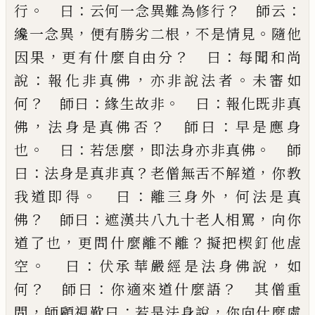
。
：
？
：
行
曰
云何一念異難
為修行
師云
，
，
。
纔一念異
便有勝劣二根
不是情見
隨
他
，
？
：
因果
更有什麼自由分
曰
每聞和尚
：
，
。
說
報化非真
佛
亦非說法者
未審如
？
：
。
：
何
師曰
緣生故非
曰
報化既
非真
，
？
：
佛
法身是真佛否
師曰
早是應身
。
：
，
。
也
曰
若恁麼
即法身亦非真佛
師
：
？
，
曰
法身是真非真
老僧無舌不
解道
你教
。
：
，
我道即得
曰
離三身外
何法是真
？
：
，
佛
師曰
遮漢共八九十老人相罵
向你
，
？
道了也
更問什麼離
不離
擬把楔釘他虗
。
：
，
空
曰
伏承華嚴經是法身佛說
如
？
：
？
何
師曰
你適來道什麼語
其僧重
，
：
，
問
師顧視歎曰
若是法身說
你向什麼處