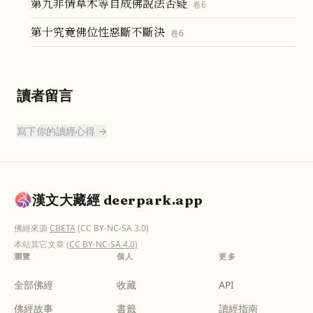
第九非情草木等自成佛說法否疑
卷
6
第十究竟佛位性惡斷不斷決
卷
6
讀者留言
寫下你的讀經心得 →
漢文大藏經 deerpark.app
佛經來源
CBETA
(CC BY-NC-SA 3.0)
本站其它文章
(CC BY-NC-SA 4.0)
瀏覽
個人
更多
全部佛經
收藏
API
佛經故事
書籤
讀經指南