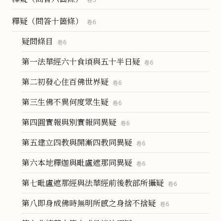
釋疑（問答十箇條）
卷
6
疑問條目
卷
6
第一法華經六十食頃與五十半日疑
卷
6
第二初發心住百佛世界疑
卷
6
第三生佛不異何度眾生疑
卷
6
第四圓實報與別實報同異疑
卷
6
第五建立四教與開漸四教同異疑
卷
6
第六本地釋迦與毗盧遮那同異疑
卷
6
第七毗盧遮那經與法華經前後教部所攝疑
卷
6
第八即身成佛時無明所感之身捨不捨疑
卷
6