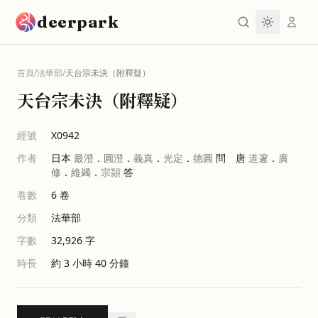
跳到主要內容
deerpark
首頁
/
法華部
/
天台宗未決（附釋疑）
天台宗未決（附釋疑）
經號
X0942
作者
日本
最澄
．
圓澄
．
義真
．
光定
．
德圓
問 唐
道邃
．
廣
修
．
維蠲
．
宗頴
答
卷數
6
卷
分類
法華部
字數
32,926
字
時長
約 3 小時 40 分鐘