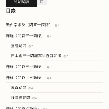
開始閱讀
目錄
天台宗未決（問答十箇條）
卷
1
釋疑（問答三十箇條）
卷
2
圓澄疑問
卷
2
日本國三十問謹案科直答如後
卷
2
釋疑（問答三十箇條）
卷
3
釋疑（問答十三箇條）
卷
4
義真疑問
卷
4
答修禪院問
卷
4
釋疑（問答六箇條）
卷
5