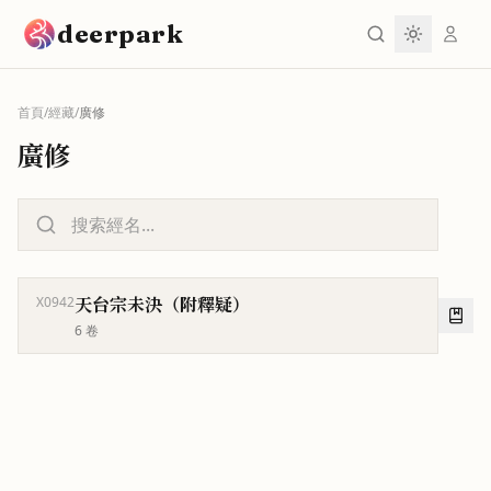
跳到主要內容
deerpark
首頁
/
經藏
/
廣修
廣修
天台宗未決（附釋疑）
X0942
6
卷