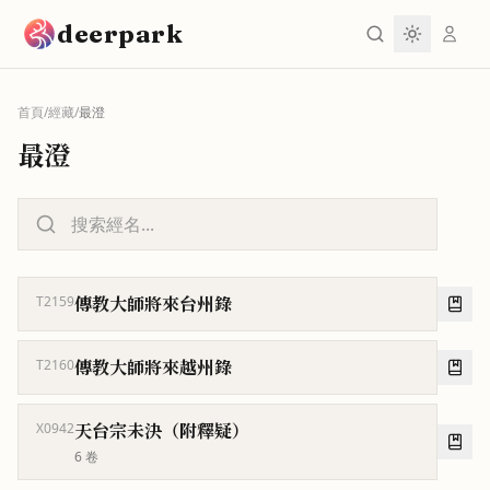
跳到主要內容
deerpark
首頁
/
經藏
/
最澄
最澄
傳教大師將來台州錄
T2159
傳教大師將來越州錄
T2160
天台宗未決（附釋疑）
X0942
6
卷