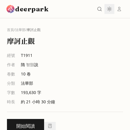
跳到主要內容
deerpark
首頁
/
法華部
/
摩訶止觀
摩訶止觀
經號
T1911
作者
隋
智顗
說
卷數
10
卷
分類
法華部
字數
193,630
字
時長
約 21 小時 30 分鐘
開始閱讀