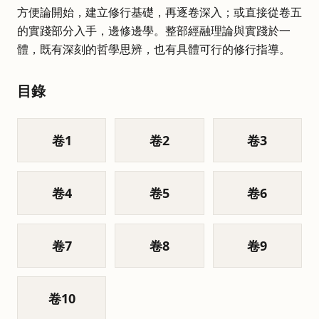
方便論開始，建立修行基礎，再逐卷深入；或直接從卷五
的實踐部分入手，邊修邊學。整部經融理論與實踐於一
體，既有深刻的哲學思辨，也有具體可行的修行指導。
目錄
卷
1
卷
2
卷
3
卷
4
卷
5
卷
6
卷
7
卷
8
卷
9
卷
10