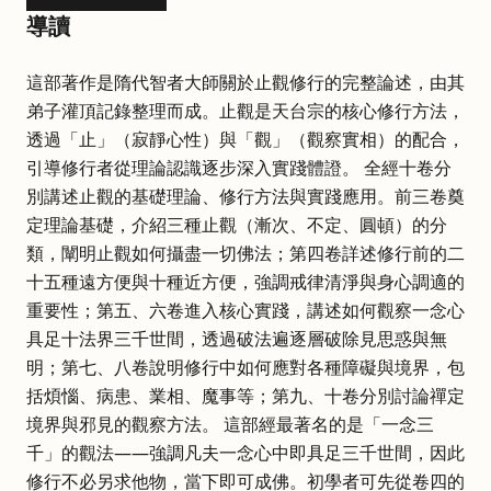
導讀
這部著作是隋代智者大師關於止觀修行的完整論述，由其
弟子灌頂記錄整理而成。止觀是天台宗的核心修行方法，
透過「止」（寂靜心性）與「觀」（觀察實相）的配合，
引導修行者從理論認識逐步深入實踐體證。 全經十卷分
別講述止觀的基礎理論、修行方法與實踐應用。前三卷奠
定理論基礎，介紹三種止觀（漸次、不定、圓頓）的分
類，闡明止觀如何攝盡一切佛法；第四卷詳述修行前的二
十五種遠方便與十種近方便，強調戒律清淨與身心調適的
重要性；第五、六卷進入核心實踐，講述如何觀察一念心
具足十法界三千世間，透過破法遍逐層破除見思惑與無
明；第七、八卷說明修行中如何應對各種障礙與境界，包
括煩惱、病患、業相、魔事等；第九、十卷分別討論禪定
境界與邪見的觀察方法。 這部經最著名的是「一念三
千」的觀法——強調凡夫一念心中即具足三千世間，因此
修行不必另求他物，當下即可成佛。初學者可先從卷四的