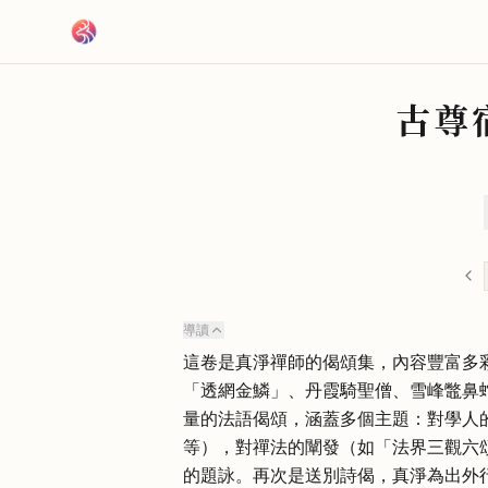
跳到主要內容
古尊
導讀
這卷是真淨禪師的偈頌集，內容豐富多
「透網金鱗」、丹霞騎聖僧、雪峰鼈鼻
量的法語偈頌，涵蓋多個主題：對學人
等），對禪法的闡發（如「法界三觀六
的題詠。再次是送別詩偈，真淨為出外