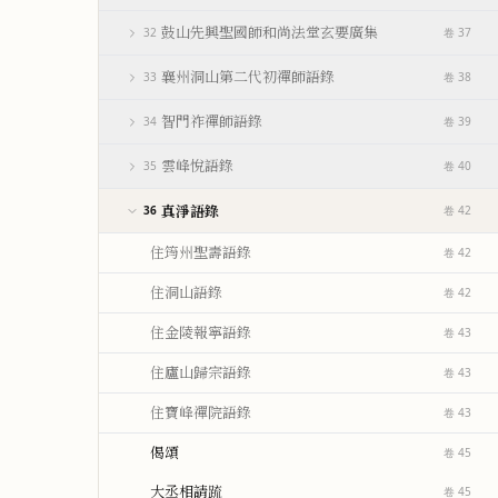
鼓山先興聖國師和尚法堂玄要廣集
32
卷 37
襄州洞山第二代初禪師語錄
33
卷 38
智門祚禪師語錄
34
卷 39
雲峰悅語錄
35
卷 40
真淨語錄
36
卷 42
住筠州聖壽語錄
卷 42
住洞山語錄
卷 42
住金陵報寧語錄
卷 43
住廬山歸宗語錄
卷 43
住寶峰禪院語錄
卷 43
偈頌
卷 45
大丞相請䟽
卷 45