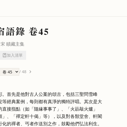
宿語錄
卷45
宋
賾藏主
集
加入清單
/
48
彩。首先是他對古人公案的頌古，包括三聖問雪峰
蛇等經典案例，每則都有真淨的獨特評唱。其次是大
的直接指點（如「隨緣事事了」、「火筯敲火爐」
頌」、「禪定軒十偈」等），以及對各類堂舍、軒閣
行化的禪者、丐者作送別之作，鼓勵他們弘法利生。