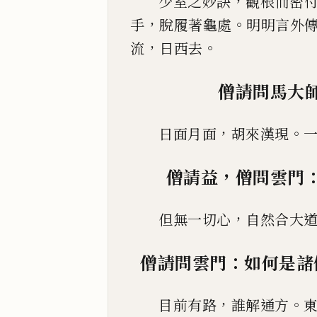
，
少室之妙訣
觀根而密
，
。
手
脫履著龜處
明明言外
，
。
流
日西去
僧請問馬大
，
。
日面月面
胡來漢現
，
僧請益
僧問雲門
，
但無一切心
自然合大
：
僧請問雲門
如何是諸
，
。
目前有路
誰解通方