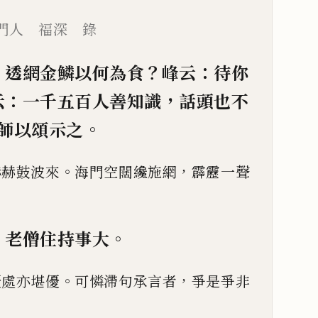
門人 福深 錄
：
？
：
透網金鱗以何為
食
峰云
待你
：
，
云
一
千五百人善知識
話頭也不
。
師以頌示
之
。
，
赫赫鼓波來
海門空闊纔施
網
霹靂一聲
：
。
老僧住持事大
。
，
優處亦堪優
可憐滯句承言
者
爭是爭非