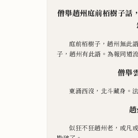
僧舉趙州庭前栢樹子話
，
庭前栢樹子
趙州無此
，
。
子
趙州有此語
為報同道
僧舉
，
。
東涌西沒
北斗藏身
趙
，
似狂不狂趙州老
或凡
。