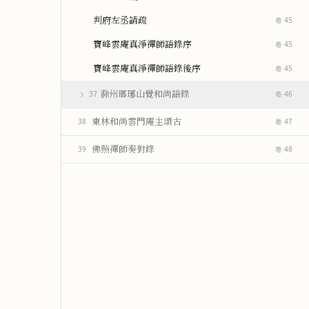
判府左丞請疏
卷 45
寶峰雲庵真淨禪師語錄序
卷 45
寶峰雲庵真淨禪師語錄後序
卷 45
滁州瑯琊山覺和尚語錄
37
卷 46
東林和尚雲門庵主頌古
38
卷 47
佛照禪師奏對錄
39
卷 48