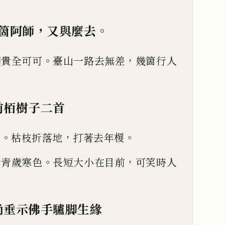
，
。
箇阿師
又與麼去
。
，
即貴全可可
臺山一路去無
差
幾箇行人
前栢樹子二首
。
，
。
松
枯枝折落地
打著去年椶
。
，
青青歲寒色
長短大小在目
前
可笑時人
尚垂示佛手驢脚生緣