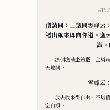
嗣法
：
僧請問
三聖問雪峰云
。
透出網來即向你道
聖
。
識
，
潦倒漁翁坐釣臺
金鱗
。
天地開
雪峰云
，
放去收來得自由
不堪
。
空白頭