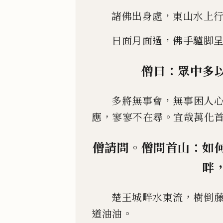
，
諸佛出身處
東山水上
，
日面月面過
佛手驢脚
：
僧曰
眾中多
，
多將無事會
無事困人
，
。
應
寥寥不在尋
宜哉萬化
。
：
僧請問
僧問首山
如
畔
，
楚王城畔水東流
樹倒
。
道油油