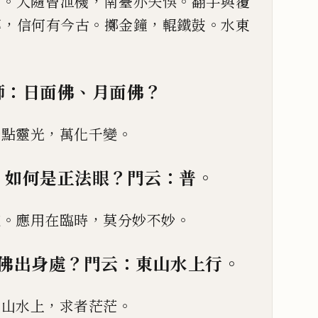
。
，
。
付
大隨曾泄機
南臺亦失悞
翻手與覆
，
。
，
。
傳
信何有今古
擲金鐘
輥鐵鼓
水東
：
、
？
師
日面佛
月面佛
，
。
一點靈光
萬化千變
：
？
：
。
如何是正法眼
門云
普
。
，
。
道
應用在臨時
莫分妙不妙
？
：
。
佛出身處
門云
東
山水上行
，
。
東山水上
求者茫茫