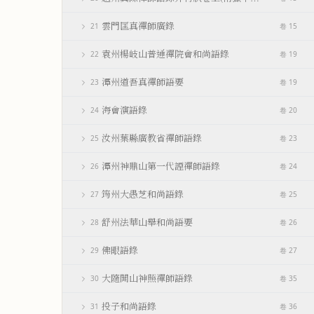
雲門匡真禪師廣錄
21
卷 15
袁州楊岐山普通禪院會和尚語錄
22
卷 19
潭州道吾真禪師語要
23
卷 19
海會演語錄
24
卷 20
汝州葉縣廣教省禪師語錄
25
卷 23
潭州神鼎山第一代諲禪師語錄
26
卷 24
筠州大愚芝和尚語錄
27
卷 25
舒州法華山舉和尚語要
28
卷 26
佛眼語錄
29
卷 27
大隨開山神照禪師語錄
30
卷 35
投子和尚語錄
31
卷 36