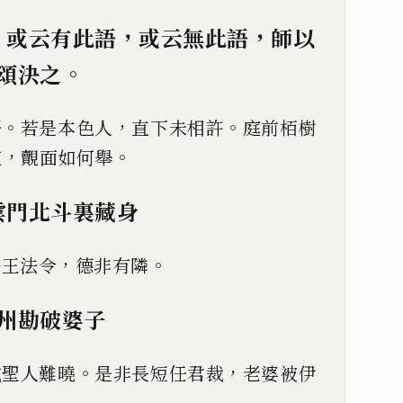
，
，
，
或云有此語
或
云無此語
師以
。
頌決之
。
，
。
語
若是本色人
直下未相許
庭前栢樹
，
。
流
覿面如何舉
雲門北斗裏藏身
，
。
法王法令
德非有隣
州勘破婆子
。
，
或聖人難曉
是非長短任君
裁
老婆被伊