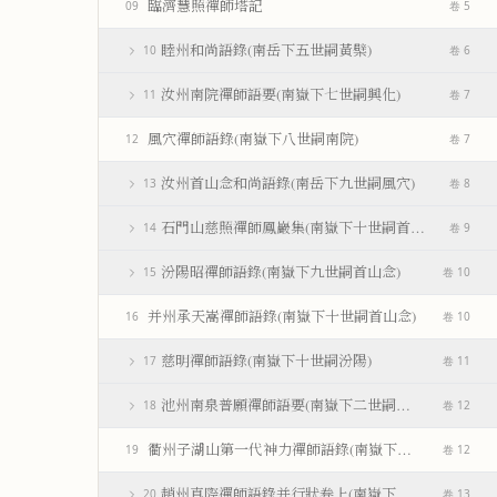
臨濟慧照禪師塔記
09
卷 5
睦州和尚語錄(南岳下五世嗣黃檗)
10
卷 6
汝州南院禪師語要(南嶽下七世嗣興化)
11
卷 7
風穴禪師語錄(南嶽下八世嗣南院)
12
卷 7
汝州首山念和尚語錄(南岳下九世嗣風穴)
13
卷 8
石門山慈照禪師鳳巖集(南嶽下十世嗣首山)
14
卷 9
汾陽昭禪師語錄(南嶽下九世嗣首山念)
15
卷 10
并州承天嵩禪師語錄(南嶽下十世嗣首山念)
16
卷 10
慈明禪師語錄(南嶽下十世嗣汾陽)
17
卷 11
池州南泉普願禪師語要(南嶽下二世嗣馬祖一)
18
卷 12
衢州子湖山第一代神力禪師語錄(南嶽下四世嗣南泉)
19
卷 12
趙州真際禪師語錄并行狀卷上(南嶽下四世嗣南泉願)
20
卷 13