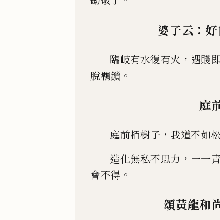
勘破了
：
婆子云
好
，
臨岐有水復有火
遇賤
。
脫羈鎻
庭
，
庭前栢樹子
我道不如
，
造化無私不思力
一一
。
會不得
頌黃龍和