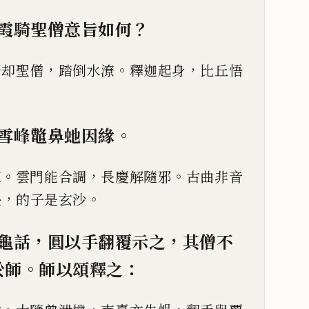
？
霞騎聖僧意旨如何
，
。
，
騎却聖僧
踏倒水潦
釋迦起身
比丘悟
。
雪峰鼈鼻虵因緣
。
，
。
家
雲門能合調
長慶解隨邪
古曲非音
，
。
訣
的子是玄沙
，
，
龜話
圓以手翻覆
示之
其僧不
。
：
於師
師以頌釋之