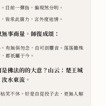
。
，
。
行
目前一彈指
徧現煞分明
，
，
。
呈
皆承此箇力
言外度迷情
。
：
以無事商量
師復成頌
。
，
。
心
有無俱勿念
自可剖靈音
落落雖殊
，
。
首
都祇屬于今
？
：
何是佛法的的大意
山云
楚王城
，
。
汝水東流
。
，
藤枯笑不休
好是自從投子
去
更無人解