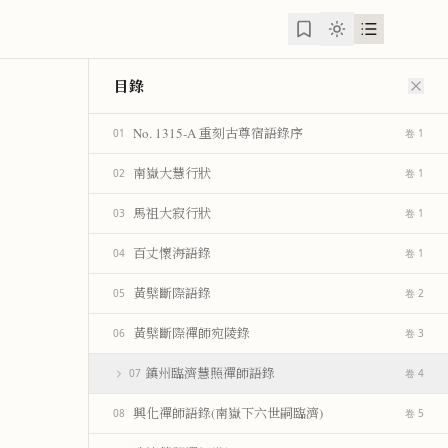
目錄
No. 1315-A 重刻古尊宿語錄序
01
卷 1
南嶽大慧行狀
02
卷 1
馬祖大寂行狀
03
卷 1
百丈懷海語錄
04
卷 1
黃檗斷際語錄
05
卷 2
黃檗斷際禪師宛陵錄
06
卷 3
鎮州臨濟慧照禪師語錄
07
卷 4
興化禪師語錄(南嶽下六世嗣臨濟)
08
卷 5