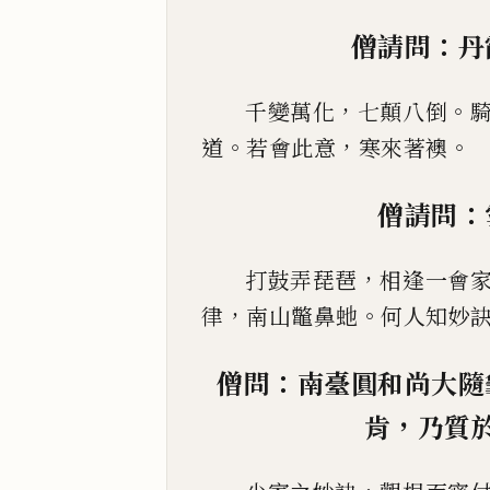
：
僧請問
丹
，
。
千變萬化
七顛八倒
。
，
。
道
若會此意
寒來著襖
：
僧請問
，
打鼓弄琵琶
相逢一會
，
。
律
南山鼈鼻虵
何人知妙
：
僧問
南臺圓和尚大隨
，
肯
乃質