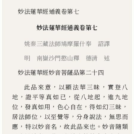
妙法蓮華經通義卷第七
妙法蓮華經通義卷第七
姚秦三藏法師鳩摩羅什奉 詔譯
明 南嶽沙門憨山釋 德清 述
妙法蓮華經妙音菩薩品第二十四
，
，
此品來意
以顯法華三昧
實登八
，
，
，
地
證平等真如
已
從八地起
進九地
，
，
，
，
位
發真如用
色心自在
得如
幻三昧
，
，
，
居法師位
以至覺等
分身說法
無思而
，
，
。
應
特以妙音名
故此品來也
妙音隨類