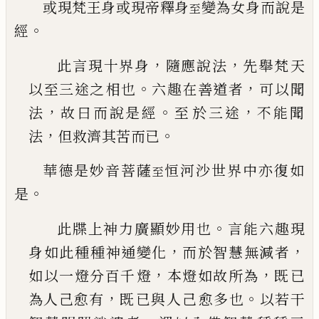
或現梵王身或現帝釋身
變為女身而說是
至
。
經
，
，
此言現十界身
隨應說法
先舉梵天
。
，
以至三途之
相也
六趣在善道者
可以聞
，
。
，
法
故曰而說是經
至
於三途
不能聞
，
。
法
但救濟其苦而
已
華德是妙音菩薩
恒河沙世界中亦復如
至
。
是
。
此牒上神力廣顯妙用也
言能六趣現
，
，
身如此種
種神通變化
而於智慧無減者
，
，
如以一燈分百千
燈
本燈如故所為
既
已
，
。
為人
己
愈有
既
已
與人
己
愈多也
以若干