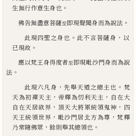
。
生無行作意生身也
。
佛告無盡意菩薩
即現聲聞身而為說法
至
。
，
此現四聖之身也
此不言菩薩身
以
。
已
現故
應以梵王身得度者
即現毗沙門身而為說
至
。
法
，
。
此現六凡身
先舉天道之總主也
梵
，
，
天為初禪天
主
帝釋為忉利天主
自在大
，
，
自在天居欲界
頂天
大將軍統領鬼神
四
，
，
天王統領世界
毗沙門居北
方為尊
梵釋
，
。
乃常隨佛眾
餘則舉其總領也