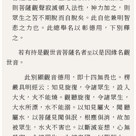
，
，
則菩薩觀
聲寂滅頓入法性
神力加之
則
。
眾生之苦不期脫
而自脫矣
此自他兼明智
。
，
悲之力也
此總舉名以
彰德用
下別釋
。
之
若有持是觀世音菩薩名者
以是因緣名觀
至
。
世音
，
。
此別顯觀音德用
即十四無畏也
楞
：
，
，
嚴具明經云
知見旋復
令諸眾生
設入
，
。
，
，
大火
火不能燒
觀聽旋
復
令諸眾生
，
。
，
大水所漂
水不能溺
以知見屬火
聞
聽
，
，
，
屬水
以菩薩見聞俱泯
根塵俱消
故加
，
。
，
被眾生
水火不害也
以斷滅妄想
心無