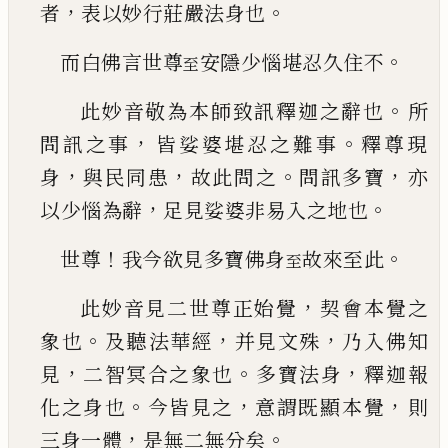
，
。
者
表以妙行莊嚴法身也
。
而白佛言世尊
安隱少惱堪忍久住不
至
。
此妙音敬為本師致訊釋迦之辭也
所
，
。
問訊之事
皆娑婆堪忍之難事
釋尊現
，
，
。
，
身
與民同患
故此問
之
問訊多寶
亦
，
。
以少惱為辭
足見娑婆非易入之
地也
！
。
世尊
我今欲見多寶佛身
故來至此
至
，
此妙音見二世尊正始覺
契會本覺之
。
，
，
象也
及聽
法華經
并見文殊
乃入佛知
，
。
，
見
二智冥合之象也
多寶法身
釋迦報
。
，
，
化之身也
今皆見之
意謂既顯
本覺
則
，
。
三身一體
是無二無分矣