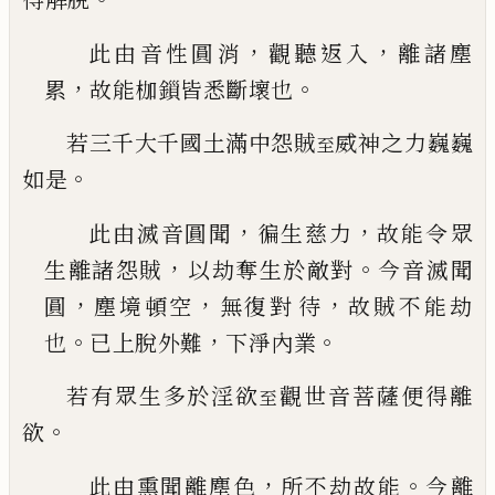
，
，
此由音性圓消
觀聽返入
離諸塵
，
。
累
故能枷鎻皆
悉斷壞也
若三千大千國土滿中怨賊
威神之力巍巍
至
。
如是
，
，
此由滅音圓聞
徧生慈力
故能令眾
，
。
生離諸怨賊
以劫奪生於敵對
今音滅聞
，
，
，
圓
塵境頓空
無復對
待
故賊不能劫
。
，
。
也
已
上脫外難
下淨內業
若有眾生多於淫欲
觀世音菩薩便得離
至
。
欲
，
。
此由熏聞離塵色
所不劫故能
今離