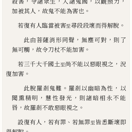
，
，
，
，
殺害
令諸眾生
入
諸鬼國
以觀照力
，
。
加被其人
故鬼不能為害也
。
若復有人臨當被害
尋段段壞而得解脫
至
，
，
此由菩薩消形同聲
無塵可對
則了
，
。
無可觸
故令
刀杖不能加害
，
若三千大千國土
尚不能以惡眼視之
況
至
。
復加害
。
，
此脫羅剎鬼難
羅剎以幽暗為性
以
，
，
聞熏精明
慧
性發光
則諸暗相永不能
，
。
昬
故羅剎不敢惡眼視
之
，
、
設復有人
若有罪
若無罪
皆悉斷壞即
至
。
得解脫