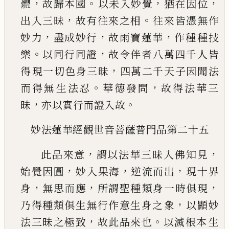
，
。
，
，
體
故歸本國
以未入妙覺
猶在因位
，
。
出入三昧
故有往來之相
往來皆憑無作
，
，
，
妙力
盡成妙行
故雨寶蓮華
作種
種技
。
，
樂
以同行同證
故令伴者八萬四千人皆
，
得
現一切色身三昧
四萬二千天子因聞法
。
，
而得無
生法忍
華德發問
故得法華三
，
。
昧
亦以實行而證
入故
妙法蓮華經觀世音菩薩普門品第二十五
，
，
此品來意
謂以法華三昧入佛知見
，
，
，
始覺因圓
妙
入果海
逆流而出
現十界
，
，
，
身
無思而應
所謂聖種
類身一時俱現
，
乃得種類俱生無行作意生身之
象
以顯妙
，
。
法三昧之極致
故此品來也
以滅根本
生