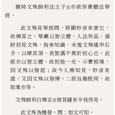
爾時文殊師利法王子
亦欲供養聽法華
至
。
經
，
，
此文殊見華致問
將顯妙音來意也
。
，
，
故佛答之
華
嚴以智立體
入法界品
善
，
，
財初見文殊
指參知識
末後文殊遙申右
，
，
。
手
以摩其頂
表智滿不異於初
心也
此
，
，
，
經亦以智立體
故初放一光
示實相境
；
，
因
文殊以發起
故今入佛知見
妙音來
，
。
，
證
又因文殊
以發揮
二經旨趣既同
故
。
取象亦等
。
文殊師利白佛言
彼菩薩來令我得見
至
。
：
。
此文殊為機發
問
如文可知