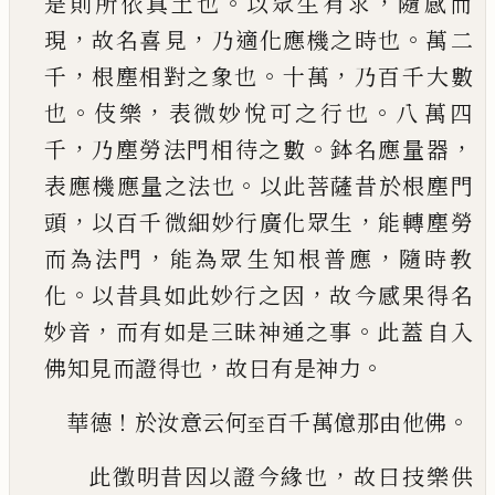
。
，
是則所依真土也
以眾生有求
隨感而
，
，
。
現
故名喜
見
乃適化應機之時也
萬二
，
。
，
千
根塵相對之象也
十萬
乃百千大數
。
，
。
也
伎樂
表微妙悅可之行也
八
萬四
，
。
，
千
乃塵勞法門相待之數
鉢名應量器
。
表應
機應量之法也
以此菩薩昔於根塵門
，
，
頭
以百千
微細妙行廣化眾生
能轉塵勞
，
，
而為法門
能為眾
生知根普應
隨時教
。
，
化
以昔具如此妙行之因
故
今感果得名
，
。
妙音
而有如是三昧神通之事
此蓋
自入
，
。
佛知見而證得也
故曰有是神力
！
。
華德
於汝意云何
百千萬億那由他佛
至
，
此徵明昔因以證今緣也
故曰技樂供