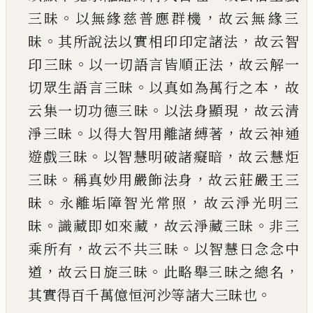
。
，
三昧
以無緣慈普應群機
故云無
緣三
。
，
昧
其所說法以實相印印定諸法
故云智
。
，
印
三昧
以一切語言皆順正法
故云解一
。
，
切眾生語
言三昧
以真如為萬行之本
故
。
，
云集一切功德三
昧
以法身顯現
故云清
。
，
淨三昧
以得大智用離諸
縛著
故云神通
。
，
遊戲三昧
以智慧明破諸癡暗
故
云慧炬
。
，
三昧
稱真妙用嚴飾法身
故云莊嚴王三
。
，
昧
永離垢障智光常照
故云淨光明三
。
，
。
昧
識藏即
如來藏
故云淨藏三昧
非三
，
。
乘所有
故云不共三
昧
以智慧曰念念中
，
。
，
道
故云日旋三昧
此略舉三
昧之總名
。
其實得百千萬億恒河沙等諸大三昧
也