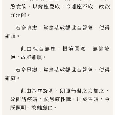
，
，
，
慾貪欲
以緣
塵愛取
今離塵不取
故欲
。
亦遠離
，
，
若多瞋恚
常念恭敬觀世音菩薩
便得
。
離瞋
，
，
此由純音無塵
根境圓融
無諸違
，
。
逆
故能離瞋
，
，
若多愚癡
常念恭敬觀世音菩薩
便得
。
離癡
，
，
此由消塵旋明
朗照無礙之力加之
。
，
，
故離諸癡暗
然愚癡性障
出於昬暗
今
，
。
既照明
故離癡也