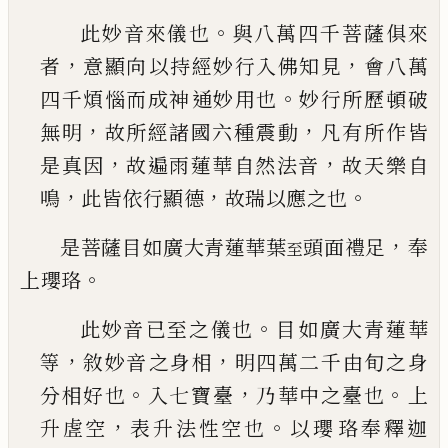
。
此妙音來儀也
與八萬四千菩薩俱來
，
，
者
意顯向
以持經妙行入佛知見
會八萬
。
四千煩惱而成神
通妙用也
妙行所歷頓破
，
，
無明
故所經諸國六種
震動
凡有所作皆
，
，
是真因
故遍雨蓮華自然法音
故天樂自
，
，
。
鳴
此皆依行顯德
故瑞以應之也
，
是菩薩目如廣大青蓮華葉
頭面禮足
奉
至
。
上瓔珞
。
此妙音
已
至之儀也
目如廣大青蓮華
，
，
等
敘妙音
之身相
明四萬二千由旬之身
。
，
。
分相好也
入七寶
臺
乃華中之臺也
上
，
。
升虗空
表升法性空也
以瓔
珞奉釋迦