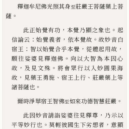
釋迦牟尼佛光照其身
莊嚴王菩薩藥上菩
至
。
薩
，
。
此正始覺有功
本覺乃顯之象也
起
：
，
。
信論云
始覺
義者
依本覺故
故妙音白
：
，
，
宿王
智以始覺合乎本
覺
從體起用故
。
願往娑婆見釋迦佛
向以大智為
本因心
，
。
故
及見文殊
將會眾行以入妙圓果海
，
、
、
故
見藥王勇施
宿王上行
莊嚴藥上等
。
諸菩薩也
。
爾時淨華宿王智佛
如來功德智慧莊嚴
至
，
此因妙音請詣娑婆往見釋尊
乃示以
。
，
平等妙行
也
莫輕彼國生下劣想者
意顯