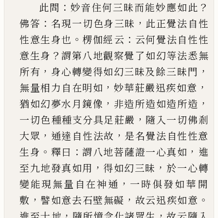
：
？
此問
妙音住何三昧而能妙應如此
：
，
佛答
名現一
切色身三昧
此正覺法自性
。
：
性意生身也
楞伽經
云
云何覺法自性性
？
意生身
謂第八地觀察覺了
如幻等法悉無
，
，
所有
身心轉變得如幻三昧及餘
三昧門
，
，
無量相力自在明如
妙華莊嚴迅疾如意
，
，
猶如幻夢水月鏡像
非造所造如造所造
，
一切色
種種支分具足莊嚴
隨入一切佛剎
，
，
大眾
通達自
性法故
是名覺法自性性意
。
：
，
生身
釋曰
謂八地菩
薩證一心真如
進
，
，
至九地發真如用
得如幻三昧
於一心轉
，
變能現無量自在神通
一時俱發如華
開
，
，
。
敷
譬如意去石壁無礙
故云迅疾如意
，
，
進至十
地
隨所憶念化諸眾生
故云隨入