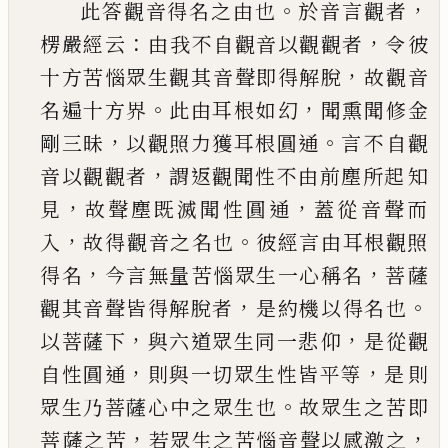
。
，
此答觀音得名之由也
於音言觀者
：
，
楞嚴經云
由
我不自觀音以觀觀者
令彼
，
十方苦惱眾生觀其
音聲即得解脫
故觀音
。
，
名遍十方界
此由耳根如
幻
聞熏聞修金
，
。
剛三昧
以觀照力獲耳根圓通
言
不自觀
，
音以觀觀者
謂返觀聞性不由前塵所起
知
，
，
見
故聲塵既滅聞性圓通
蓋從音聲而
，
。
入
故得
觀音之名也
彼經言由耳根觀照
，
，
得名
今言無量
苦惱眾生一心稱名
菩薩
，
。
觀其音聲皆得解脫者
是約機以得名也
，
，
以菩薩下
與六道眾生同一悲
仰
是從觀
，
，
自性圓通
則與一切眾生性皆平等
是
則
。
眾生乃菩薩心中之眾生也
故眾生之苦即
，
，
菩
薩之苦
若眾生之苦惱音聲以感激之