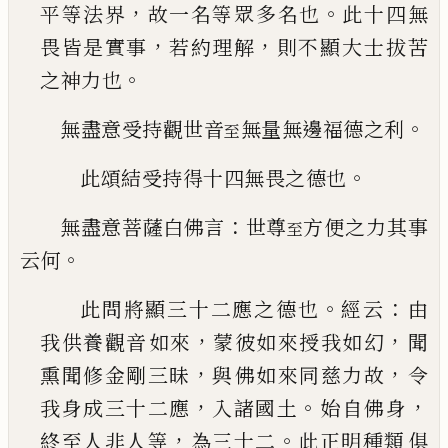
，
。
平等法界
故一名等眾
多名也
此十四無
，
，
畏皆是實事
若約理解
則不顯
大士拔苦
。
之神力也
。
無盡意受持觀世音
無量無邊福德之利
至
。
此頌結受持得十四無畏之德也
：
無盡意菩薩白佛言
世尊
方便之力其事
至
。
云何
。
：
此問將顯三十二應之德也
經云
由
，
，
我供養觀音
如來
蒙彼如來授我如幻
聞
，
，
熏聞修金剛三昧
與
佛如來同慈力故
令
，
。
，
我身成三十二應
入諸國土
始自佛身
，
。
終至人非人等
為三十二
此正明種類
俱