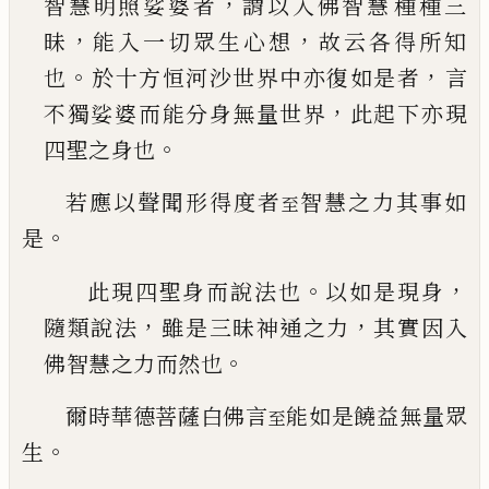
，
智慧明照娑婆者
謂以入佛智慧
種種三
，
，
昧
能入一切眾生心想
故云各得所知
。
，
也
於十方恒河沙世界中亦復如是者
言
，
不獨娑婆
而能分身無量世界
此起下亦現
。
四聖之身也
若應以聲聞形得度者
智慧之力其事如
至
。
是
。
，
此現四聖身而說法也
以如是現身
，
，
隨類說法
雖
是三昧神通之力
其實因入
。
佛智慧之力而然也
爾時華德菩薩白佛言
能如是饒益無量眾
至
。
生