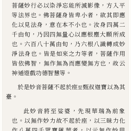
，
菩薩妙行必以染
淨忘能所滅影像
方入平
。
，
等法界也
佛菩薩身皆
卑小者
欲其即應
，
。
化以見法身
意在本不小也
汝
身四萬二
，
千由旬
乃因四無量心以應根塵大願
所成
。
，
也
六百八十萬由旬
乃六根八識轉成妙
。
，
淨
法身也
皆是如來之力等者
菩薩作用
，
，
皆依佛智
無作無為而應變無方也
故云
。
神通遊戲功德智
慧等
於是妙音菩薩不起於座
甄叔迦寶以為其
至
。
臺
，
此妙音將至娑婆
先現華瑞為前象
。
，
也
以無作妙
力故不起於座
以三昧力化
，
作八萬四千眾寶蓮
華者
以示無作妙用