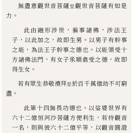
無盡意觀世音菩薩
觀世音菩薩有如是
至
。
力
，
，
此由融形涉世
徧事諸佛
涉法王
，
，
。
子
以此加之
故
即生男
以男子有幹事
，
。
之能
為法王子幹事之德
也
以能領受十
，
，
方諸佛法門
有女子承順翕受之
德
故即
。
得生女
若有眾生恭敬禮拜
於百千萬億劫不可窮
至
。
盡
。
此第十四無畏功德也
以娑婆世界有
，
六十二億
恒河沙菩薩方便利生
若持觀音
，
，
一名
則與彼六
十二億平等
以觀音圓證