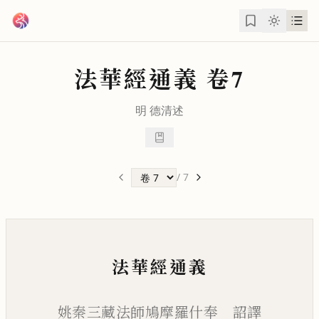
跳到主要內容
法華經通義
卷7
明
德清
述
/
7
法華經通義
姚秦三藏法師鳩摩羅什奉 詔譯