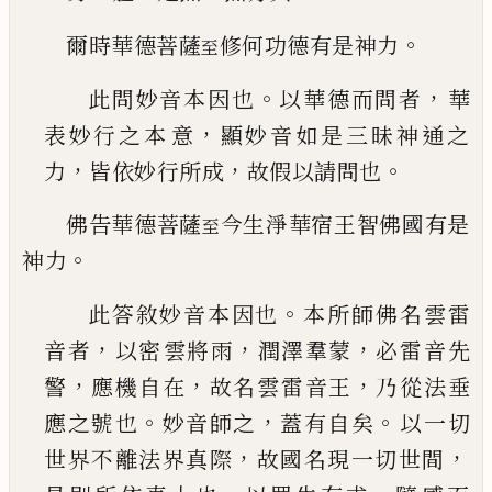
。
爾時華德菩薩
修何功德有是神力
至
。
，
此問妙音本因也
以華德而問者
華
，
表妙行之本
意
顯妙音如是三昧神通之
，
，
。
力
皆依妙行所成
故
假以請問也
佛告華德菩薩
今生淨華宿王智佛國有是
至
。
神力
。
此答敘妙音本因也
本所師佛名雲雷
，
，
，
音者
以密
雲將雨
潤澤羣蒙
必雷音先
，
，
，
警
應機自在
故名雲
雷音王
乃從法垂
。
，
。
應之號也
妙音師之
蓋有自矣
以一切
，
，
世界不離法界真際
故國名現一切世間