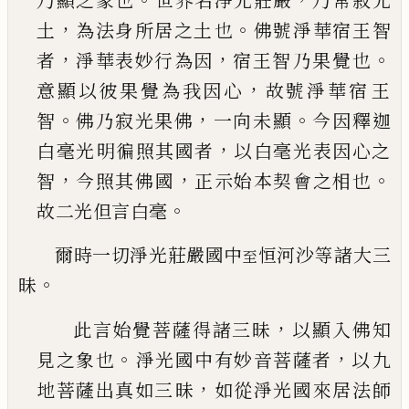
乃顯之象也
世界名淨光莊嚴
乃常寂光
，
。
土
為法身所居之土
也
佛號淨華宿王智
，
，
。
者
淨華表妙行為因
宿王智
乃果覺也
，
意顯以彼果覺為我因心
故號淨華宿
王
。
，
。
智
佛乃寂光果佛
一向未顯
今因釋迦
，
白毫光
明徧照其國者
以白毫光表因心之
，
，
。
智
今照其佛
國
正示始本契會之相也
。
故二光但言白毫
爾時一切淨光莊嚴國中
恒河沙等諸大三
至
。
昧
，
此言始覺菩薩得諸三昧
以顯入佛知
。
，
見之象也
淨光國中有妙音菩薩者
以九
，
地菩薩出真如三
昧
如從淨光國來居法師