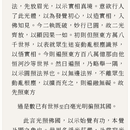
，
，
。
法
先放眉光
以示
實相真境
意欲行人
，
，
，
了此光體
以為發覺初心
以
造實相
入
。
，
，
佛知見
今二執既破
妙行
已
圓
故二光
，
。
齊放
以顯因果一如
初則但照東方萬八
，
，
千世界
以表就眾生迷妄動亂根塵識界
。
以悟實相
今則
遍照東方百八萬億那由他
。
，
，
恒河沙等世界
然曰
遍照
乃略舉一隅
。
，
以示圓照法界也
以無邊法界
不離眾生
，
，
。
動亂根塵
以擴而充之
則遍融無礙
故
先照東方
。
過是數
已
有世界
白毫光明徧照其國
至
，
，
此言光照佛國
以示始覺有功
本覺
。
，