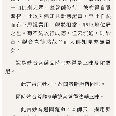
。
，
一切佛剎大眾
蓋菩薩修行
彼約得自覺
，
，
聖智
此以入佛知見斷
惑證真
至此自然
，
，
而有不思議業用
覿體相當
非
以地位局
。
，
，
之也
苟不約以行成德
但云流通
則妙
、
？
音
觀音豈徒然哉
而入佛知見亦無益
。
矣
說是妙音菩薩品時
亦得是三昧及陀羅
至
。
尼
，
。
此言乘法妙利
故聞者斷證皆同也
。
爾時妙音菩薩
華德菩薩得法華三昧
至
。
：
此言妙音還國覆命
本師云
攝用歸