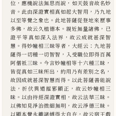
，
，
位
應機說法無思而說
如天鼓音故名妙
。
，
音
此由深證實相真如起大智
用
乃九地
。
以至等覺之象也
此地菩薩從登地來
歷事
，
。
，
多佛
故云久植德本
親近無量諸佛
已
，
證平
等真如深入法界
故云成就甚深智
。
，
：
慧
得妙幢相
三昧等者
大經云
九地菩
，
薩得一切種一切智智
入受職位即得百萬
。
，
阿僧祇三昧
今言妙幢相等
十六種三昧
，
，
皆從真如三昧所出
約用乃有差別
之名
。
故因成就甚深智慧而得
以此菩薩善能說
，
，
法
折伏異道摧邪顯正
故云妙幢相三
。
，
。
昧
以由持
經深證實相
故云法華三昧
，
。
以佛知見淨治微細
無明
故云淨德三昧
，
以顯本覺永離諸縛得大自
在
故云宿王戲