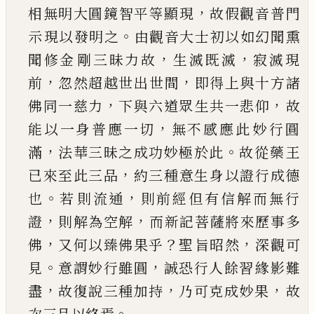
，
相無明大圓鏡智平等顯現
故假觀音普門
。
示
現以發明之
由觀音大士初以如幻聞熏
，
，
聞修金
剛三昧力故
生滅既滅
寂滅現
，
，
前
忽然超越世出
世間
即得上與十方諸
，
，
佛同一慈力
下與六道眾
生共一悲仰
故
，
能以一身普應一切
無不感應此
妙行圓
，
。
滿
法華三昧之成功妙極於此
故從藥王
，
已
來至此三品
約三種意生身以證行成德
。
，
也
若
則流通
則前經但有信解而無行
，
，
證
則解為空解
而新記菩薩將來歷事多
，
？
，
佛
又何以臻佛果乎
聖
旨昭然
深觀可
。
，
見
意謂妙行雖圓
誠恐行人餘習
緣影難
，
，
，
盡
故復說三種加持
乃可克成妙果
故
。