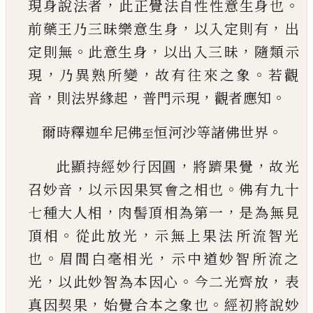
，
。
現身說法者
此正覺法自性性意生身也
，
，
前藥王乃三昧樂意
生身
以入定則有
出
。
，
，
定則無
此意生身
以出入三
昧
隨類示
，
，
。
現
乃異熟所變
故有往來之象
若觀
，
，
，
。
音
則法界緣起
普門示現
觀者應知
。
爾時釋迦牟尼佛
恒河沙等諸佛世界
至
，
，
此顯持經妙行因圓
將躋果覺
故光
，
。
召妙音
以示
因果冥會之相也
佛有九十
，
，
七種大人相
肉髻頂
相為第一
是為無見
。
，
頂相
從此放光
示無上果法
所流智光
。
，
也
眉間白毫相光
示中道妙智所流之
，
。
，
光
以此妙智為本因心
今二光齊放
表
，
。
真因契果
始覺合本之象也
經初將說妙