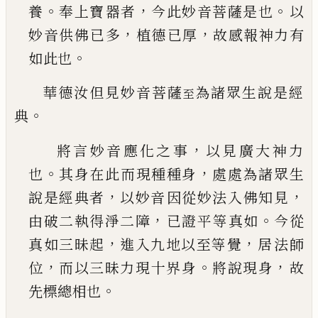
。
，
。
養
奉上寶
器者
今此妙音菩薩是也
以
，
，
妙音供佛
已
多
植德
已
厚
故感報神力有
。
如此也
華德汝但見妙音菩薩
為諸眾生說是經
至
。
典
，
將言妙音應化之事
以見廣大神力
。
，
也
其身在此
而現種種身
處處為諸眾生
，
，
說是經典者
以妙音
因從妙法入佛知見
，
。
由破二執得淨二障
已
證平
等真如
今從
，
，
真如三昧起
進入九地以至等覺
居
法師
，
。
，
位
而以三昧力現十界身
將說現身
故
。
先標
總相也