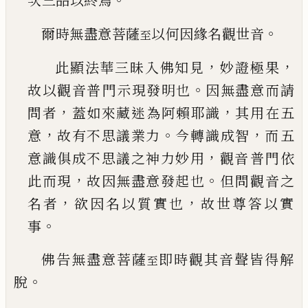
次
三品以終焉
。
爾時無盡意菩薩
以何因緣名觀世音
至
，
，
此顯法華三昧入佛知見
妙證極果
。
故以觀音普
門示現發明也
因無盡意而請
，
，
問者
蓋如來藏迷
為阿賴耶識
其用在五
，
。
，
意
故有不思議業力
今轉
識成智
而五
，
意識俱成不思議之神力妙用
觀音
普門依
，
。
此而現
故因無盡意發起也
但問觀音之
，
，
名者
欲因名以質實也
故世尊答以實
。
事
佛告無盡意菩薩
即時觀其音聲皆得解
至
。
脫