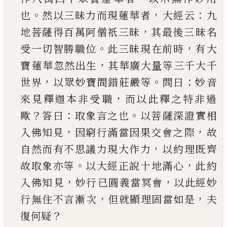
。
，
：
也
然以三昧力而現蓮華者
大經云
九
，
地菩薩得百萬阿僧祇三昧
其最後三
昧名
。
，
受一切智勝職位
此三昧現在前時
有大
，
寶
蓮華忽然出生
其華廣大量等三千大千
，
。
：
世界
以
眾妙寶間錯莊嚴等
問曰
妙音
，
來見釋迦本非受
職
而以此釋之特非過
？
：
。
歟
答曰
取象言之也
以菩
薩深證實相
，
，
入佛知見
因窮行滿當因果交會之
際
故
，
自然而有不思議力現大作力
以約理既齊
。
，
故取象亦等
以大經正說十地滿心
此約
，
，
入佛知
見
妙行
已
圓義當冥會
以此經妙
，
，
行無住不言漸
次
但就顯理固當如是
夫
？
復何疑