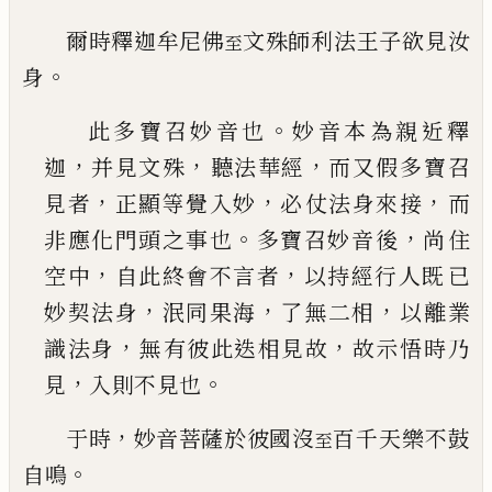
爾時釋迦牟尼佛
文殊師利法王子欲見汝
至
。
身
。
此多寶召妙音也
妙音本為親近釋
，
，
，
迦
并見文殊
聽法華經
而又假多寶召
，
，
，
見者
正顯等覺入妙
必
仗法身來接
而
。
，
非應化門頭之事也
多寶召妙音
後
尚住
，
，
空中
自此終會不言者
以持經行人既
已
，
，
，
妙契法身
泯同果海
了無二相
以離業
，
，
識法身
無
有彼此迭相見故
故示悟時乃
，
。
見
入則不見也
，
于時
妙音菩薩於彼國沒
百千天樂不鼓
至
。
自鳴