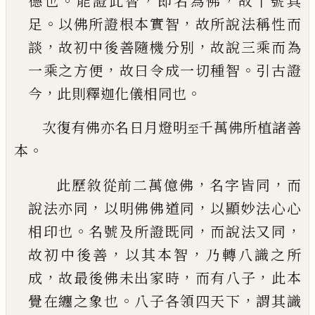
。
，
，
德也
能證此智
即名為佛
故十號具
。
，
足
以佛所證根本實智
故所說法稱性而
，
，
談
故初中
後善隨機分別
故說三乘而為
，
。
一乘之方便
故曰
令成一切種智
引古證
，
。
今
此則釋迦化儀相同也
次復有佛亦名日月燈明
千萬佛所植諸善
至
。
本
，
，
此歷敘從前二萬億佛
名字皆同
而
，
，
說法亦同
以
明佛佛道同
以顯妙法心心
。
，
，
相印也
名號及所證
既同
而說法又同
，
，
故初中後善
以其本智
乃轉八
識之所
，
，
，
成
故最後佛未出家時
而有八子
此本
。
，
覺
在纏之象也
八子各領四天下
謂其識