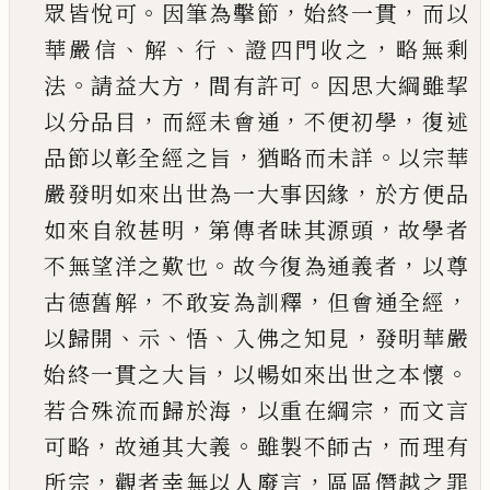
。
，
，
眾皆悅可
因筆為擊節
始終一貫
而以
、
、
、
，
華嚴信
解
行
證四門收之
略無剩
。
，
。
法
請益大
方
間有許可
因思大綱雖挈
，
，
，
以分品目
而經未會
通
不便初學
復述
，
。
品節以彰全經之旨
猶略而未
詳
以宗華
，
嚴發明如來出世為一大事因緣
於方
便品
，
，
如來自敘甚明
第傳者昧其源頭
故學者
。
，
不
無望洋之歎也
故今復為通義者
以尊
，
，
，
古德舊解
不敢妄為訓釋
但會通全經
、
、
、
，
以歸開
示
悟
入佛之
知見
發明華嚴
，
。
始終一貫之大旨
以暢如來出世
之本懷
，
，
若合殊流而歸於海
以重在綱宗
而文言
，
。
，
可略
故通其大義
雖製不師古
而理有
，
，
所宗
觀者
幸無以人廢言
區區僭越之罪