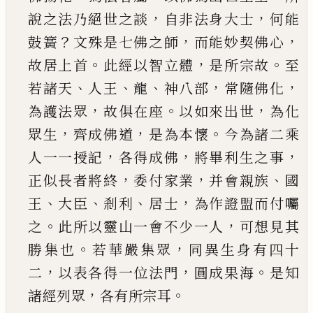
，
，
說之法乃絕世之談
自非法身大士
何能
？
，
，
鼓簧
文殊是七佛之師
而能
妙契佛心
。
，
。
故居上首
此經以智立體
是所宗故
至
、
、
、
，
，
若諸天
人王
龍
神八部
常隨佛化
，
。
，
為護法眾
故俱
在座
以如來出世
為化
，
，
。
眾生
齊成佛道
是為本懷
今為諸二乘
，
，
，
人一一授記
各得成佛
將畢利生之
事
，
，
、
正似長者將終
委付家業
并會親族
國
、
、
、
，
王
大臣
剎利
居士
為作證盟而付囑
。
，
之
此所以靈山一會
不少一人
可想見其
。
，
勝集也
若華嚴集眾
同異生
身有四十
，
，
。
二
以表各得一位法門
圓成果海
是知
，
。
諸經列眾
各有所宗耳