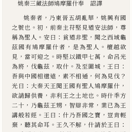
姚秦三藏法師鳩摩羅什奉 詔譯
，
，
姚秦者
乃東晉五胡亂華
姚興有國
。
，
，
之號也
初
前
秦主苻堅見道安法師
尊
。
：
，
稱為聖人
安曰
貧道非
聖
聞之西域龜
，
。
茲國有鳩摩羅什者
是為聖人
檀
越欲
，
。
，
見
當可迎之
時堅以鐵甲七萬
命呂光
，
，
。
，
：
為將
伐龜茲
取什
及至圍城
王曰
，
，
？
吾與中國相邈遠
素
不相通
何為見伐
：
，
光曰
大秦天王聞王國有聖人
鳩摩羅什
，
。
欲請歸供養
非利王之土地也
時什秊
方
，
，
，
二十
乃龜茲王甥
智辯非常
業
已
為王
。
：
，
講般若
經
王曰
什乃吾國之寶
豈肯輕
，
。
，
：
棄
聽其命耳
王久
不解
什請於王曰