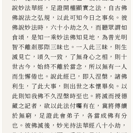
，
，
說妙法華經
足證開權顯
實之法
自古佛
，
。
佛說法之弘規
以此可知今日之
事矣
彼
，
，
佛說妙法時
六十小劫之久
而聽眾謂如
，
，
食頃
是知一乘妙法佛知見地
為普光明
。
，
智不離
剎那際三昧也
一入此三昧
則生
，
，
，
滅見亡
頃久一
致
了無身心之相
則十
，
，
世古今
始終不離於當念
所以無有一人
。
，
，
而生懈倦也
說此經
已
即入涅槃
諸佛
，
，
。
利生
了此大事
則出世之本懷畢矣
以
。
此則
知我佛不久涅槃時至也
將滅而授德
，
，
藏之記者
欲以此法付囑有在
冀將傳續
，
，
於無窮
足證此會
弟子
各當成佛有分
。
，
，
也
彼佛滅後
妙光持法華經
八十小劫