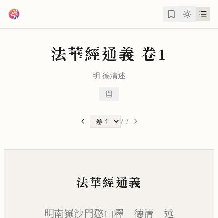
跳到主要內容
法華經通義
卷1
明
德清
述
/
7
法華經通義
明南嶽沙門憨山釋 德清 述