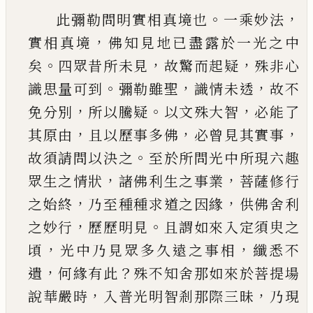
。
，
此彌勒問明實相真境也
一乘妙法
，
實相真境
佛
知見地
已
盡露於一光之中
。
，
，
矣
四眾昔所未見
故
驚而起疑
殊非心
。
，
，
識思量可到
彌勒雖聖
識情未
透
故不
，
。
，
免分別
所以騰疑
以文殊大智
必能了
，
，
，
其
原由
且以歷事多佛
必曾見其實事
。
故須請問以
決之
至於所問光中所現六趣
，
，
眾生之情狀
諸佛
利生之事業
菩薩修行
，
，
之始終
乃至種種求道之
因緣
供佛舍利
，
。
之妙行
歷歷明見
且謂如來入定
須
㬰
之
，
，
頃
光中乃見眾多久遠之事相
纖悉不
，
？
遺
何緣有此
殊不知舍那如來於菩提場
，
，
說華嚴時
入普光明智剎那際三昧
乃現