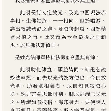
。
我念過去世無量無數劫
以求無上道
至
，
此頌長行入定放光
及光中圓現法界
。
，
。
，
事相
生佛
始終
一一相同
但於唱滅
。
，
詳出教誡勉勗之辭
及
滅後起塔
四眾精
。
進求道之事
此又預為今會最
後之垂範
。
。
也
以見佛法難值耳
。
是妙光法師奉持佛法藏
令盡無有餘
至
，
。
此頌助化傳宣
顯益皆同
結證必說
，
。
妙法華經
而
先以光瑞為方便也
今佛放
，
，
光明
助發實相義者
以佛知見寂滅心
，
，
境
殊非言說思量可到
聊以毫
端三昧示
。
，
，
之
所謂如我按指
海印發光
要使諸人
，
。
，
直下便見
不隔絲毫
所以宗門諸祖
棒