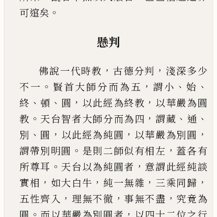
。
可逭矣
懸判
，
，
佛說一代時教
古德分判
淺深多少
。
，
、
、
不一
賢首大
師分而為五
謂小
始
、
、
，
，
終
頓
圓
以此經為終教
以華
嚴為圓
。
，
、
、
教
天台智者大師分而為四
謂藏
通
、
，
，
，
別
圓
以此經為純圓
以華嚴為別圓
。
，
謂帶別明圓
是則
二師似有相左
蓋各有
。
，
所尊耳
天台以為純圓者
意謂此經純談
，
，
，
，
實相
如大白牛
純一無雜
三乘同
歸
，
，
，
五性齊入
理無不徹
事無不盡
究竟為
。
，
圓
而以
華嚴為別圓者
以四十二位之行