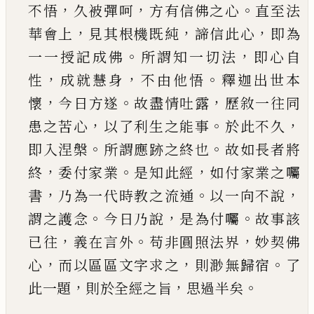
，
，
。
不悟
久被彈
呵
方有信佛之心
直至法
，
，
，
華會上
見其根機既純
諦信此心
即為
。
，
一一授記成佛
所謂知一切法
即
心自
，
，
。
性
成就慧身
不由他悟
釋迦出世本
，
。
，
懷
今日
方遂
故盡情吐露
歷敘一往同
，
。
，
患之苦心
以了利
生之能事
於此不久
。
。
即入涅槃
所謂應跡之終也
故如長者將
，
。
，
終
委付家業
是知此經
如付家業之
囑
，
。
，
書
乃為一代時教之流通
以一向不說
。
，
。
謂之護
念
今日乃說
是為付囑
故事該
，
。
，
已
往
義在言外
苟
非圓照法界
妙契佛
，
，
。
心
而以區區文字求之
則渺
無歸宿
了
，
，
。
此一題
則於全經之旨
思過半矣