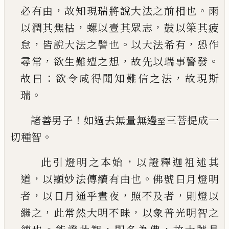
，
。
必有由
故知
現瑞將說大法之前相也
雨
，
，
以潤其焦枯
螺以壹
其眾志
鼓以筞其疲
，
。
，
怠
皆說大法之譬也
以大法
希有
恐作
，
，
。
尋常
欲生難遭之想
故先以瑞事警發
：
，
故曰
欲令咸得聞知難信之法
故現斯
。
瑞
！
諸善男子
如過去無量無邊
三菩提成一
至
。
切種智
，
此引燈明之本始
以證釋迦祖述其
，
。
道
以顯妙法
傳續有由也
佛號日月燈明
，
，
，
者
以日月通乎晝夜
照不及者
則燈以
，
，
繼之
此常然大明不昧
以象普
光明智之