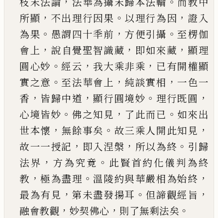
，
。
枝末法論
法華為攝末歸本
法輪
而教中
，
。
，
所顯
不出理行因果
以理行為因
證
入
。
，
。
為果
愚謂四十秊前
方便引攝
至楞伽
，
，
，
會上
說
自覺聖智識藏
即如來藏
顯理
。
，
，
圓心妙
經云
我大
乘非乘
已
有開權顯
。
，
，
實之意
至法華會上
純談實
相
一色一
，
，
。
，
香
皆歸中道
顯行圓境妙
理行既圓
。
，
。
心
境皆妙
佛之知見
了此而
已
如來出
，
。
，
世本懷
無餘
事矣
故三乘人開此知見
，
，
。
故一一授記
即入涅槃
所以為終
引歸
，
。
法界
方為究竟
此賢首約化儀判
為終
，
。
，
教
極為盡理
溫陵約與華嚴相為始終
，
。
，
最為
有見
第未盡發揚耳
但諦觀經旨
，
，
。
融會教觀
妙契
佛心
則了無剩法矣