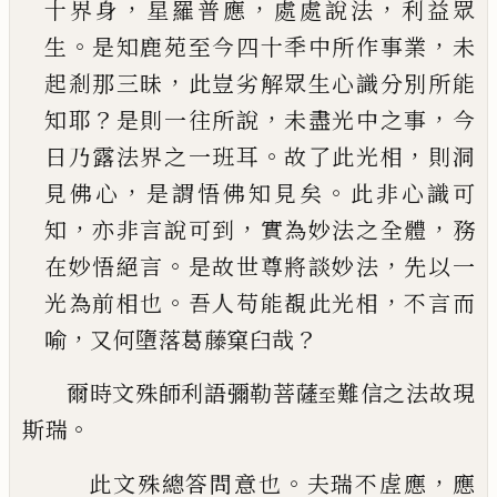
，
，
，
十界身
星羅普應
處處說法
利益眾
。
，
生
是知鹿苑至今四十秊中所
作事業
未
，
起剎那三昧
此豈劣解眾生心識分別
所能
？
，
，
知耶
是則一往所說
未盡光中之事
今
。
，
日乃
露法界之一班耳
故了此光相
則洞
，
。
見佛心
是謂
悟佛知見矣
此非心識可
，
，
，
知
亦非言說可到
實為
妙法之全體
務
。
，
在妙悟絕言
是故世尊將談妙法
先以一
。
，
光為前相也
吾人苟能覩此光相
不言而
，
？
喻
又何墮落葛藤窠臼哉
爾時文殊師利語彌勒菩薩
難信之法故現
至
。
斯瑞
。
，
此文殊總答問意也
夫瑞不虗應
應