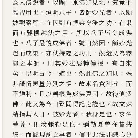
，
，
為人演說者
以顯一乘佛知見地
究竟
不
。
，
，
離智用也
燈明八子
皆師妙光者
以顯
，
，
妙觀察
智
在因則有轉染令淨之功
在果
，
而有鑒機說法
之用
所以八子皆令成佛
。
，
，
也
八子最後成佛者
號
曰然因
師妙光
，
，
燈而成果
亦仗持經之功用
然燈
又為釋
，
，
迦之本師
則其妙法展轉傳授
有自來
，
。
，
矣
以明古今一道也
然此佛之知見
殊
，
，
非識情思量
分別之境
故求名貪利者
而
，
，
不通利
且以善根為
成佛真因
故得值多
，
。
佛
此又為今日聲聞得記之
證也
故文殊
，
，
，
結指其人曰
彼妙光者
我身是也
求
名
，
。
菩薩
則汝彌勒是也
彌勒既曾在昔持
，
，
經
而疑
現前之事者
信乎此法非識心分