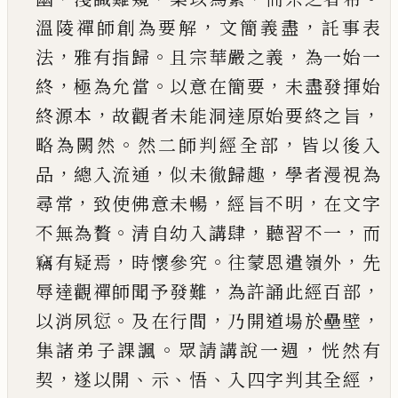
，
，
溫陵
禪師創為要解
文簡義盡
託事表
，
。
，
法
雅有指歸
且
宗華嚴之義
為一始一
，
。
，
終
極為允當
以意在簡要
未盡發揮始
，
，
終源本
故觀者未能洞達原始要終
之旨
。
，
略為闕然
然二師判經全部
皆以後入
，
，
，
品
總
入流通
似未徹歸趣
學者漫視為
，
，
，
尋常
致使佛意
未暢
經旨不明
在文字
。
，
，
不無為贅
清自幼入講肆
聽習不一
而
，
。
，
竊有疑焉
時懷參究
往蒙
恩遣嶺外
先
，
，
辱達觀禪師聞予發難
為許誦此經百
部
。
，
，
以消夙愆
及在行間
乃開道場於壘壁
。
，
集諸弟
子課諷
眾請講說一週
恍然有
，
、
、
、
，
契
遂以開
示
悟
入
四字判其全經