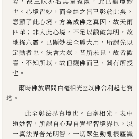
，
，
際
故三昧亦名無量義處
此
已
顯境妙
。
，
。
也
心境皆妙
而全經之旨
已
彰於此矣
，
，
意顯了此心
境
方為成佛之真因
故天雨
；
，
，
四華
非入此心境
不
足以飜破無明
故
。
，
地搖六震
已
顯妙法全體大用
所謂先以
。
，
，
定動者也
法會大眾
昔所未見
故皆歡
，
，
，
喜
不知所以
故但觀佛而
已
冀有所授
。
也
爾時佛放眉間白毫相光
以佛舍利起七寶
至
。
塔
。
，
此全彰法界真境也
白毫相光
表中
，
。
道妙智
所謂
自心現自覺聖智境界也
以
，
一真法界普光明智
一切眾生動亂根塵識