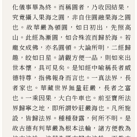
。
，
，
化
儀事畢為終
而稱圓者
乃收因結果
，
究竟攝入果
海之圓
非自住圓融果海之圓
。
，
，
也
故華嚴為頓圓
如日初出
先照高
。
，
。
山
此經為漸圓
如合殊流而歸
於海
若
，
。
，
龍女成佛
亦名圓頓
大論所明
二經歸
，
。
，
趣
皎如日星
請觀方便一品
則如來出
，
。
世本懷
具可
見矣
是知經中喻稱長者威
，
。
，
德特尊
指佛報身而
言也
一真法界
長
。
，
者家也
華藏世界無量莊嚴
長
者之富
。
，
。
也
一乘因果
大白牛車也
前至寶所法
，
。
界
歸寧之地
即所謂妙莊嚴海也
凡所施
，
。
，
。
設
皆歸法
界
種種發露
何所不明
是
，
故古德有判華嚴為根
本法輪
諸方便教為