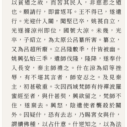
，
，
以貧道之故
而苦其民人
非慈
悲之道
。
，
。
，
也
願請行
即當返耳
王不得
已
遂遣
。
，
，
，
行
光
迎什入關
聞堅
已
卒
姚萇自立
，
。
，
光遂據涼州即位
國號大涼
未幾
光
，
，
。
，
卒
子紹立
為太原公呂纂所害
纂立
。
，
。
又為呂超所廢
立呂隆數秊
什皆被幽
，
，
，
姚興
弘始三秊
遣師伐隆
隆降
遂奉什
，
。
入長安
秦主師
禮之
什在涼為紹等挫
，
，
。
辱
有不堪其言者
師安忍
之
及見秦
，
。
主
初甚敬重
次因西域梵師有持禪波
羅
，
，
，
蜜經至者
與什甚契
興欲留之
梵師不
，
。
，
住
遂棄
去
興怒
陰遣使者襲殺於關
。
，
，
，
外
因疑什
恐有去志
乃賜宮女與什
，
。
，
謂續佛種
以占什意
什逆知之
以
為法