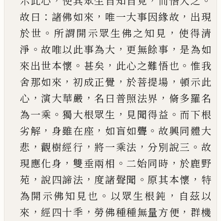
，
，
。
示此心
使
其眾生自知自見
而悟入之
：
，
，
故曰
諸佛如來
唯一
大事因緣故
出現
。
，
於世
所謂開示眾生佛之知見
使得清
。
，
，
淨
故唯以此事為大
更無餘事
是為如
。
，
。
來
出世本懷
甚矣
此心之難悟也
惟我
，
，
，
舍那如來
初
成正覺
於菩提場
頓示此
，
，
，
心
演大華嚴
名曰普照
法界
脩多羅名
。
，
。
為一乘
獨大根眾生
見聞得益
而
下根
，
，
。
劣解
身雖在座
如盲如聾
故興同體大
，
，
，
。
悲
觀
樹經行
將一乘法
分別說三
故
，
。
，
現應化身
雙垂兩
相
二始同時
於鹿野
，
，
。
，
苑
說四諦法
度諸聲聞
原其
本懷
特
。
，
為開示佛知見也
以眾生根鈍
自茲以
，
，
，
來
經四十秊
勞佛種種無量方便
群機