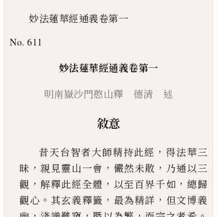
妙法蓮華經通義卷第一
No. 611
妙法蓮華經通義卷第一
明南嶽沙門憨山釋 德清 述
敘意
，
昔天台智者大師精持此經
得法華三
，
，
，
昧
親見靈
山一會
儼然未散
乃通以三
，
，
，
觀
解釋此經全體
以
至百界千如
總歸
。
，
，
觀心
其玄義釋籤
最為精詳
但
文博義
，
，
，
。
幽
淺識難窺
槩以為繁
而宗之者希