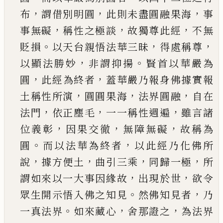
，
，
，
布
謂借別明圓
此則未盡圓融果海
事
，
，
，
事無礙
稱性之極談
故獨
尊此經
不無
。
，
，
貶損
以天台親悟法華三昧
得處稱
尊
，
。
以顯法勝妙
非謂抑揚
賢首以華嚴為
，
，
圓
此經
為終者
蓋華嚴乃報身佛據實報
，
，
，
土稱性所演
圓
圓果海
法界圓融
自在
，
，
，
法門
依正塵毛
一一稱性
週遍
雖言諸
，
，
，
位義彰
因果交徹
無障無礙
故稱為
。
，
圓
而以法華為終者
以此經乃化佛所
，
，
，
，
說
據方便
土
曲引三乘
同歸一極
所
，
，
謂如來以一大事因緣
故
出現於世
欲令
。
，
眾生開示悟入佛之知見
然佛
知見者
乃
。
，
，
一真法界
如來藏心
舍那證之
為法界