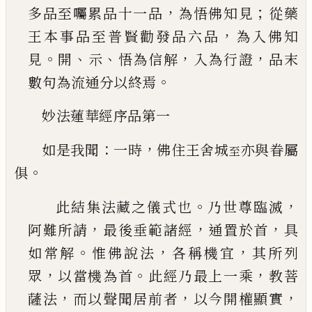
，
；
多品至囑
累品十一品
為悟佛知見
從藥
，
王本事品至普賢
勸發品六品
為入佛知
。
、
、
，
，
見
開
示
悟為信解
入為行
證
品末
。
數句為流通分以終焉
妙法蓮華經序品第一
：
，
如是我聞
一時
佛住王舍城
亦與眷屬
至
。
俱
。
，
此結集法藏之儀式也
乃世尊臨滅
，
，
，
阿難所請
最
後垂範諸經
通置於首
具
。
，
，
如常解
惟佛說法
各稱
機宜
其所列
，
。
，
眾
以當機為首
此經乃最上一乘
教
菩
，
，
，
薩法
而以聲聞居前者
以今開權顯實