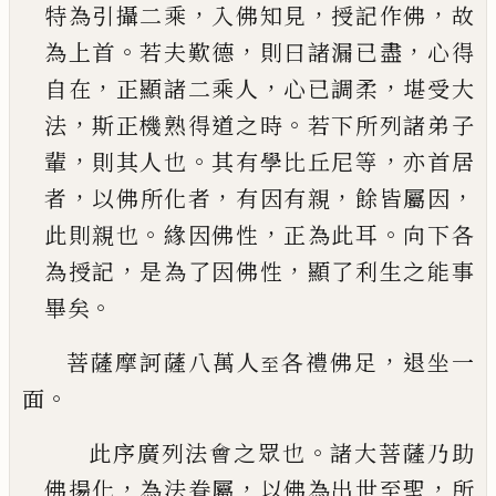
，
，
，
特為引
攝二乘
入佛知見
授記作佛
故
。
，
，
為上首
若夫歎德
則曰諸漏
已
盡
心得
，
，
，
自在
正顯諸二乘人
心
已
調
柔
堪受大
，
。
法
斯正機熟得道之時
若下所列諸弟
子
，
。
，
輩
則其人也
其有學比丘尼等
亦首居
，
，
，
，
者
以佛
所化者
有因有親
餘皆屬因
。
，
。
此則親也
緣因佛性
正為此耳
向下各
，
，
為授記
是為了因佛性
顯了利
生之能事
。
畢矣
，
菩薩摩訶薩八萬人
各禮佛足
退坐一
至
。
面
。
此序廣列法會之眾也
諸大菩薩乃助
，
，
，
佛揚化
為
法眷屬
以佛為出世至聖
所