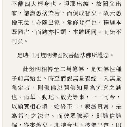
。
，
不離四大
根身也
賴耶出纏
故聞父出
，
，
，
家
諸識悉捨染污
而
俱成智矣
故云悉
，
，
。
捨王位
亦隨出家
常修梵行也
釋迦本
，
，
，
既同古
而跡亦相類
本跡既同
而無不
。
同
矣
。
是時日月燈明佛
教菩薩法佛所護念
至
，
此燈明相傳至二萬億佛
是知佛性種
。
，
子前無始
也
時至而說無量義經
入無量
，
義定者
則佛佛以
開佛知見為究竟之談
。
、
、
，
，
也
雨華
動地
放光等事
一
一同今
，
，
，
以顯實相心境
始終不二
寂滅真常
是
。
，
為
希有之法也
而彼眾騰疑
則難信難
，
，
。
，
解
從來舊矣
非特今也
彼佛出定
即