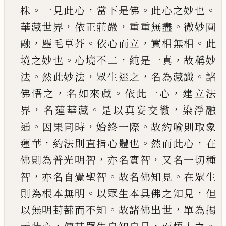
。
，
。
。
株
一見此心
當下
是佛
此心之妙也
，
，
。
華藏世界
依正莊嚴
重重無盡
微妙圓
，
。
，
。
融
塵毛草芥
依心而立
實相無相
此
。
，
，
境之
妙也
心境不二
純是一真
故稱妙
。
，
，
。
法
然此妙法
眾
生迷之
名為藏識
諸
，
。
，
佛悟之
名如來藏
依此一心
建立法
，
。
，
界
名蓮華藏
是以真妄交徹
染淨融
。
，
。
通
因
果同時
始終一際
故約喻則取象
，
。
，
蓮華
約法則直
指心體也
然而此心
在
，
，
佛則為普光明智
亦名實
智
又名一切種
，
。
。
智
亦名自覺聖智
故名佛知見
在
眾生
。
，
則為根本無明
以眾生本具佛之知見
但
。
，
以
無明葑蔀而不知
故諸佛出世
單為揭