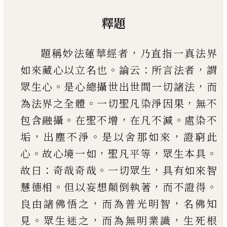
釋題
，
題稱妙法蓮華經者
乃直指一真法界
。
：
，
如來藏心
以立名也
論云
所言法者
謂
。
，
眾生心
是心總攝世
出世間一切諸法
而
。
，
為法界之全體
一切聖凡染
淨因果
無不
。
，
。
包含融攝
在聖不增
在凡不減
處染
不
，
。
，
垢
出塵不淨
是以舍那如來
證窮此
。
，
，
。
心
故心境
一如
聖凡平等
眾生本具
：
。
，
故曰
奇哉奇哉
一切眾
生
具有如來智
。
，
。
慧德相
但以妄想顛倒執著
而不
證得
，
，
良由諸佛悟之
而為普光明智
名佛知
。
，
，
見
眾
生迷之
而為無明業識
生死根