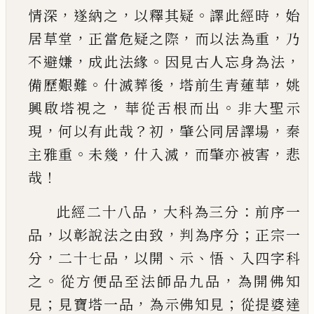
，
，
。
，
情深
遂納之
以釋其疑
譯此經時
始
，
，
，
居草堂
正當危疑之際
而以法為重
乃
，
。
，
不避嫌
成此法緣
因見古人忘身為法
。
，
，
備歷艱難
什滅葬後
塔前生
青蓮華
姚
，
。
興啟塔視之
華從舌根而出
非大聖示
，
？
，
，
現
何以有此哉
初
肇公同居譯場
秦
。
，
，
，
主雅重
未幾
什入滅
而肇亦被害
悲
！
哉
，
：
此經二十八品
大科為三分
前序一
，
，
；
品
以彰說法
之由致
判為序分
正宗一
，
，
、
、
、
分
二十七品
以開
示
悟
入四字科
。
，
之
從方便品至法師品九品
為開佛知
；
，
；
見
見寶塔一品
為示佛知見
從提婆達