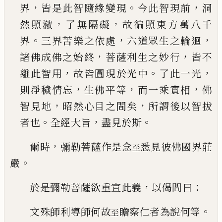
，
。
，
界
皆是此智隨緣變現
今
此智現前
洞
，
，
然照澈
了無隔礙
故徧照東方萬八
千
。
，
，
界
三界苦樂之依處
六道眾生之輪迴
，
，
諸佛成
佛之始終
菩薩利生之妙行
皆不
，
。
，
離此智用
故皆
圓現於光中
了此一光
，
，
，
則淨穢情忘
生佛平等
而
一乘實相
佛
，
，
智見地
昭然心目之間矣
所謂後以
智拔
。
，
。
者也
全經大旨
盡見於斯
，
爾時
彌勒菩薩作是念
悉見彼佛國界莊
至
。
嚴
，
：
於是彌勒菩薩欲重宣此義
以偈問曰
。
文殊師利導師何故
瞻察仁者為說何等
至