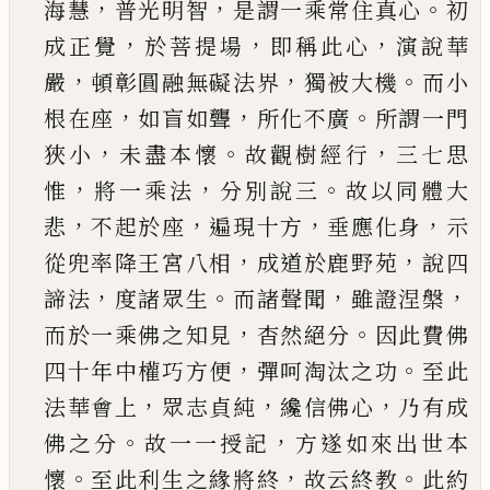
，
，
。
海慧
普光明智
是謂一乘常住真心
初
，
，
，
成正覺
於
菩提場
即稱此心
演說華
，
，
。
嚴
頓彰圓融無礙法界
獨被大機
而小
，
，
。
根在座
如盲如聾
所化不廣
所謂
一門
，
。
，
狹小
未盡本懷
故觀樹經行
三七思
，
，
。
惟
將一
乘法
分別說三
故以同體大
，
，
，
，
悲
不起於座
遍現十
方
垂應化身
示
，
，
從兜率降王宮八相
成道於鹿野
苑
說四
，
。
，
，
諦法
度諸眾生
而諸聲聞
雖證涅槃
，
。
而於
一乘佛之知見
杳然絕分
因此費佛
，
。
四十年中權
巧方便
彈呵淘汰之功
至此
，
，
，
法華會上
眾志貞純
纔信佛心
乃有成
。
，
佛之分
故一一授記
方遂如來
出世本
。
，
。
懷
至此利生之緣將終
故云終教
此約