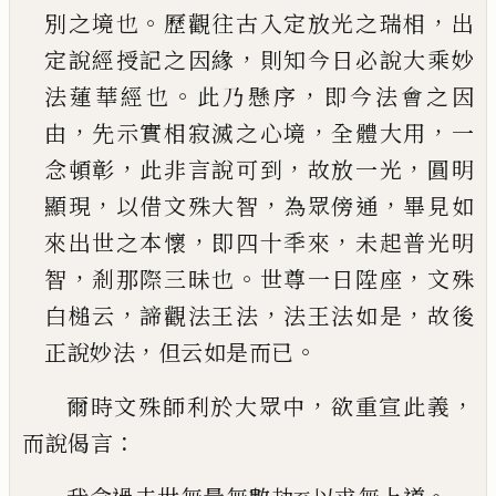
。
，
別之境也
歷觀
往古入定放光之瑞相
出
，
定說經授記之因緣
則
知今日必說大乘妙
。
，
法蓮華經也
此乃懸序
即今
法會之因
，
，
，
由
先示實相寂滅之心境
全體大用
一
，
，
，
念頓彰
此非言說可到
故放一光
圓明
，
，
，
顯現
以借
文殊大智
為眾傍通
畢見如
，
，
來出世之本懷
即四
十秊來
未起普光明
，
。
，
智
剎那際三昧也
世尊一日
陞座
文殊
，
，
，
白槌云
諦觀法王法
法王法如是
故後
，
。
正說妙法
但云如是而
已
，
，
爾時文殊師利於大眾中
欲重宣此義
：
而說偈言