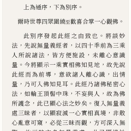
，
。
上為通序
下為別序
。
爾時世尊四眾圍繞
歡喜合掌一心觀佛
至
。
此別序發起此經之由致也
將談妙
，
，
法
先說無量
義經者
以四十秊前為三乘
，
，
人所說諸法
皆方便
施設
未離心意識
。
，
量
今將顯示一乘實相佛知見
地
故先說
，
，
此經而為前導
意欲諸人離心識
出情
，
。
量
乃可入佛知見耳
此經乃諸佛秘密心
，
，
，
法
如輪
王頂髻中珠
不妄與人
故為佛
，
。
所護念
此
已
顯心
法之妙矣
復入無量義
，
，
處三昧者
以顯寂滅一心
實相真境
非散
，
，
心亂意可窺
必從三昧而觀
方可
深入無