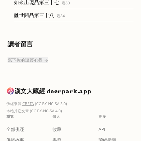
如來出現品第三十七
卷
80
離世間品第三十八
卷
84
讀者留言
寫下你的讀經心得 →
漢文大藏經 deerpark.app
佛經來源
CBETA
(CC BY-NC-SA 3.0)
本站其它文章
(CC BY-NC-SA 4.0)
瀏覽
個人
更多
全部佛經
收藏
API
佛經故事
書籤
讀經指南