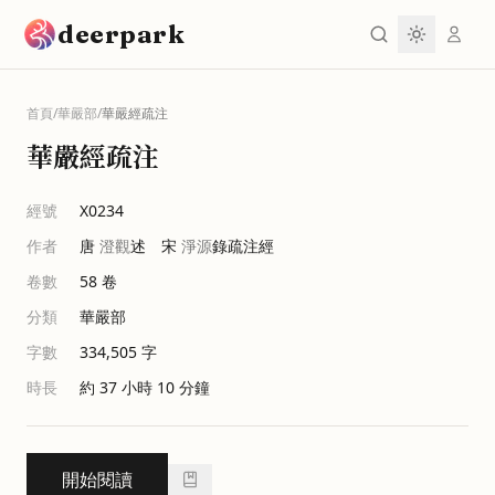
跳到主要內容
deerpark
首頁
/
華嚴部
/
華嚴經疏注
華嚴經疏注
經號
X0234
作者
唐
澄觀
述 宋
淨源
錄疏注經
卷數
58
卷
分類
華嚴部
字數
334,505
字
時長
約 37 小時 10 分鐘
開始閱讀