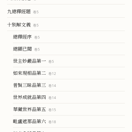
九總釋經題
卷
5
十別解文義
卷
5
總釋經序
卷
5
總顯已聞
卷
5
世主妙嚴品第一
卷
5
如來現相品第二
卷
12
普賢三昧品第三
卷
14
世界成就品第四
卷
14
華藏世界品第五
卷
15
毗盧遮那品第六
卷
18