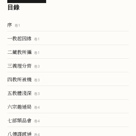
目錄
序
卷
1
一教起因緣
卷
1
二藏教所攝
卷
1
三義理分齊
卷
3
四教所被機
卷
3
五教體淺深
卷
3
六宗趣通局
卷
4
七部類品會
卷
4
八傳譯感通
卷
4