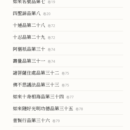
如來名號品第七
卷
19
四聖諦品第八
卷
20
十通品第二十八
卷
72
十忍品第二十九
卷
72
阿僧祇品第三十
卷
74
壽量品第三十一
卷
74
諸菩薩住處品第三十二
卷
75
佛不思議法品第三十三
卷
75
如來十身相海品第三十四
卷
77
如來隨好光明功德品第三十五
卷
78
普賢行品第三十六
卷
79