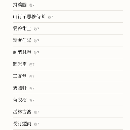
揖讓圖
卷
7
山行示思穆侍者
卷
7
雲谷術士
卷
7
鐫者任廷
卷
7
剃剪林榮
卷
7
韜光室
卷
7
三友堂
卷
7
碧照軒
卷
7
荷衣沼
卷
7
岳林古渡
卷
7
長汀煙雨
卷
7