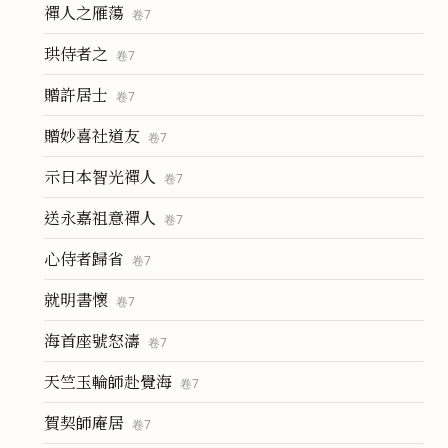
禪人之雁蕩
卷
7
珙侍者之
卷
7
贈許居士
卷
7
贈妙喜社道友
卷
7
示日本智光禪人
卷
7
送永嘉祖意禪人
卷
7
心侍者歸省
卷
7
就明書懷
卷
7
海首座號怒濤
卷
7
天竺玉輪師赴覺海
卷
7
賀契師庵居
卷
7