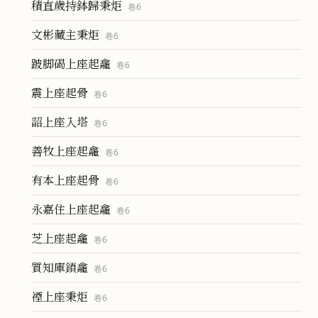
積直歲持鉢歸秉炬
卷
6
文彬藏主秉炬
卷
6
跛脚碣上座起龕
卷
6
震上座起骨
卷
6
韶上座入塔
卷
6
善牧上座起龕
卷
6
有本上座起骨
卷
6
永嘉住上座起龕
卷
6
芝上座起龕
卷
6
質知庫鎖龕
卷
6
禋上座秉炬
卷
6