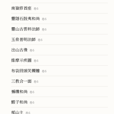
南嶽修首座
卷
6
靈隱石鼓夷和尚
卷
6
靈山古雲粹法師
卷
6
玉泉普明法師
卷
6
出山古像
卷
6
維摩示疾圖
卷
6
布袋回頭笑髑髏
卷
6
三教合一面
卷
6
懶瓚和尚
卷
6
鰕子和尚
卷
6
郁山主
卷
6