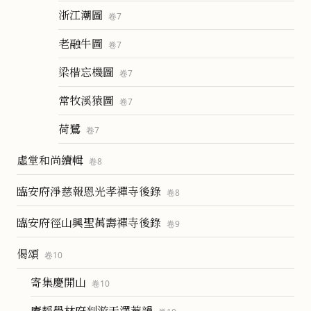
浙江潮圖
卷
7
老融牛圖
卷
7
梁楷忘機圖
卷
7
常牧溪猿圖
卷
7
荷鷺
卷
7
虛堂和尚續輯
卷
8
臨安府淨慈報恩光孝禪寺後錄
卷
8
臨安府徑山興聖萬壽禪寺後錄
卷
9
偈頌
卷
10
寄集慶開山
卷
10
賡靜學林府判游天澤菴韻