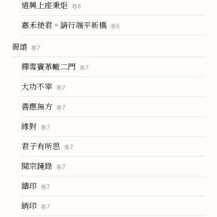
道興上座秉炬
卷
6
嘉禾使君。請行端平新橋
卷
6
偈頌
卷
7
釋雪竇革轍二門
卷
7
大功不宰
卷
7
善應無方
卷
7
緣對
卷
7
君子有所思
卷
7
閱宗鏡錄
卷
7
鑄印
卷
7
銷印
卷
7