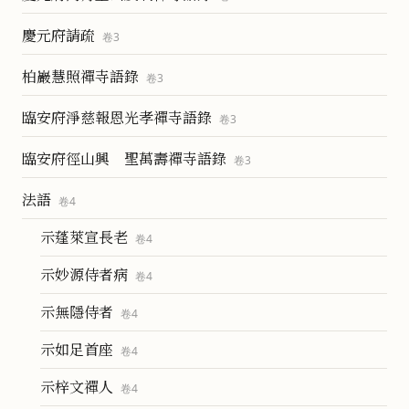
慶元府請疏
卷
3
柏巖慧照禪寺語錄
卷
3
臨安府淨慈報恩光孝禪寺語錄
卷
3
臨安府徑山興 聖萬壽禪寺語錄
卷
3
法語
卷
4
示蓬萊宣長老
卷
4
示妙源侍者病
卷
4
示無隱侍者
卷
4
示如足首座
卷
4
示梓文禪人
卷
4