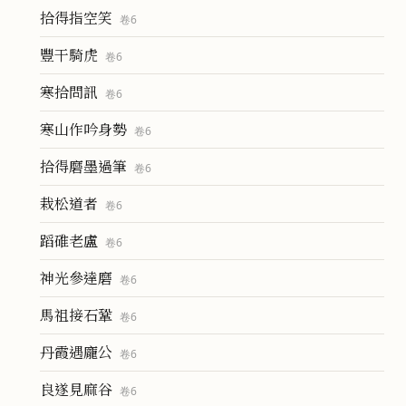
拾得指空笑
卷
6
豐干騎虎
卷
6
寒拾問訊
卷
6
寒山作吟身勢
卷
6
拾得磨墨過筆
卷
6
栽松道者
卷
6
蹈碓老盧
卷
6
神光參達磨
卷
6
馬祖接石鞏
卷
6
丹霞遇龐公
卷
6
良遂見麻谷
卷
6