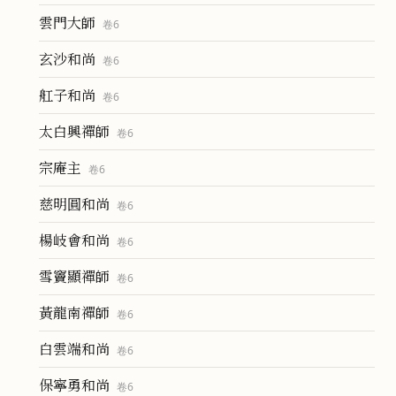
雲門大師
卷
6
玄沙和尚
卷
6
舡子和尚
卷
6
太白興禪師
卷
6
宗庵主
卷
6
慈明圓和尚
卷
6
楊岐會和尚
卷
6
雪竇顯禪師
卷
6
黃龍南禪師
卷
6
白雲端和尚
卷
6
保寧勇和尚
卷
6