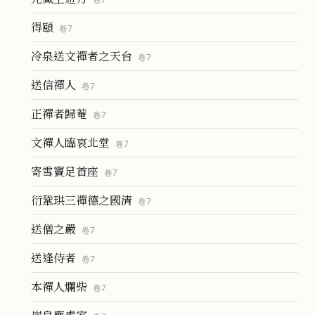
得頤
卷
7
冷泉送文禪者之天台
卷
7
送信禪人
卷
7
正禪者歸菴
卷
7
文禪人臨哀北堂
卷
7
寄雪竇足首座
卷
7
衍鞏珙三禪德之國清
卷
7
送僧之嚴
卷
7
送逢侍者
卷
7
本禪人爛柴
卷
7