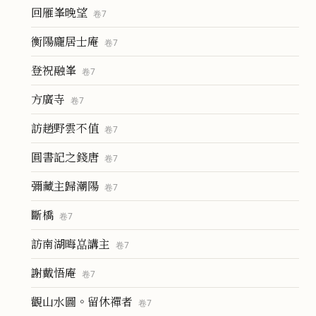
回雁峯晚望
卷
7
衡陽龐居士庵
卷
7
登祝融峯
卷
7
方廣寺
卷
7
訪趙野雲不值
卷
7
圓書記之錢唐
卷
7
彌藏主歸潮陽
卷
7
斷橋
卷
7
訪南湖晦嵓講主
卷
7
謝戴悟庵
卷
7
觀山水圖。留休禪者
卷
7