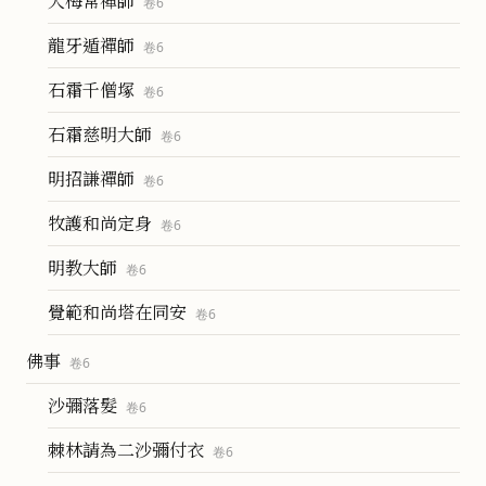
大梅常禪師
卷
6
龍牙遁禪師
卷
6
石霜千僧塚
卷
6
石霜慈明大師
卷
6
明招謙禪師
卷
6
牧護和尚定身
卷
6
明教大師
卷
6
覺範和尚塔在同安
卷
6
佛事
卷
6
沙彌落髮
卷
6
棘林請為二沙彌付衣
卷
6