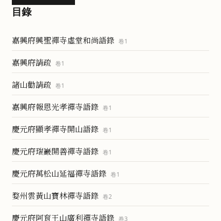
目錄
嘉興府興聖禪寺虛堂和尚語錄
卷
1
嘉興府請疏
卷
1
諸山勸請疏
卷
1
嘉興府報恩光孝禪寺語錄
卷
1
慶元府顯孝禪寺開山語錄
卷
1
慶元府瑞巖開善禪寺語錄
卷
1
慶元府萬松山延福禪寺語錄
卷
1
婺州雲黃山寶林禪寺語錄
卷
2
慶元府阿育王山廣利禪寺語錄
卷
3