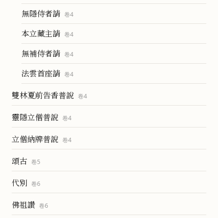
無隱侍者請
卷
4
本立藏主請
卷
4
無補侍者請
卷
4
法雲首座請
卷
4
雙林夏前告香普說
卷
4
靈隱立僧普說
卷
4
立僧納牌普說
卷
4
頌古
卷
5
代別
卷
6
佛祖讚
卷
6