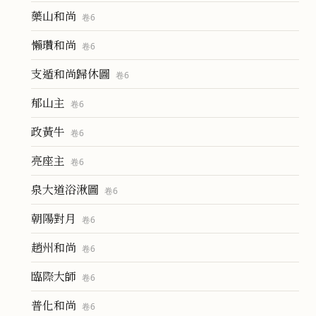
藥山和尚
卷
6
懶瓚和尚
卷
6
支遁和尚歸休圖
卷
6
郁山主
卷
6
政黃牛
卷
6
亮座主
卷
6
泉大道浴湫圖
卷
6
朝陽對月
卷
6
趙州和尚
卷
6
臨際大師
卷
6
普化和尚
卷
6