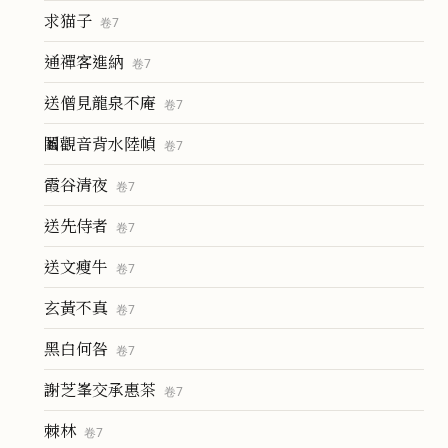
求猫子
卷
7
通禪客進納
卷
7
送僧見龍泉不庵
卷
7
鬮觀音背水陸幀
卷
7
霞谷清夜
卷
7
送先侍者
卷
7
送文瘦牛
卷
7
玄黃不真
卷
7
黑白何咎
卷
7
謝芝峯交承惠茶
卷
7
棘林
卷
7