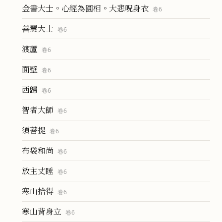
金書大士。心經為圓相。大悲呪身衣
卷
6
善慧大士
卷
6
渡蘆
卷
6
面壁
卷
6
西歸
卷
6
智者大師
卷
6
須菩提
卷
6
布袋和尚
卷
6
放主丈睡
卷
6
寒山拾得
卷
6
寒山背身立
卷
6