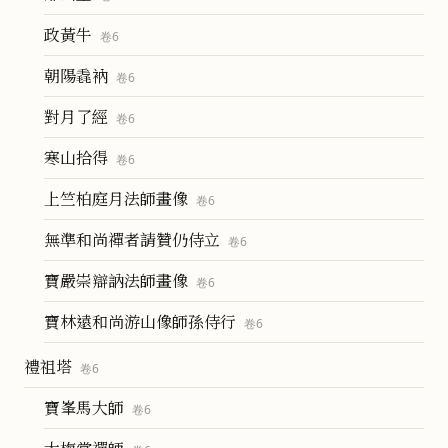
政黃牛
卷
6
朝陽毳衲
卷
6
對月了經
卷
6
寒山拾得
卷
6
上竺柏庭月法師畫像
卷
6
無準和尚禪者請贊仍侍立
卷
6
寶嚴崇辯訥法師畫像
卷
6
寶林遠和尚游山像師孫侍行
卷
6
禮祖塔
卷
6
寶峯馬大師
卷
6