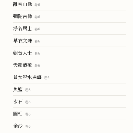
離雪山像
卷
6
彌陀古像
卷
6
淨名居士
卷
6
草衣文殊
卷
6
觀音大士
卷
6
天龍恭敬
卷
6
貧女呪水過海
卷
6
魚籃
卷
6
水石
卷
6
圓相
卷
6
金沙
卷
6