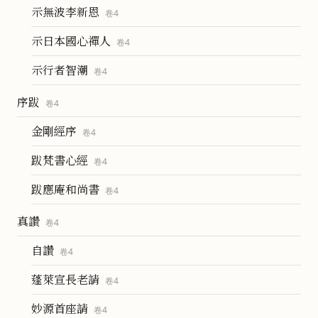
示無波李新恩
卷
4
示日本國心禪人
卷
4
示行者智潮
卷
4
序跋
卷
4
金剛經序
卷
4
跋梵書心經
卷
4
跋應庵和尚書
卷
4
真讚
卷
4
自讚
卷
4
蓬萊宣長老請
卷
4
妙源首座請
卷
4