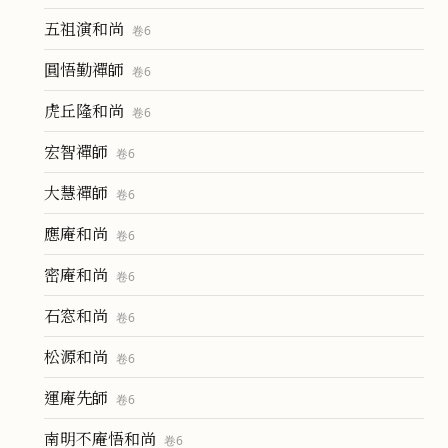
五祖演和尚
卷
6
圓悟勤禪師
卷
6
虎丘隆和尚
卷
6
宏智禪師
卷
6
大慧禪師
卷
6
應庵和尚
卷
6
密庵和尚
卷
6
石窓和尚
卷
6
松源和尚
卷
6
運庵先師
卷
6
南明不庵悟和尚
卷
6