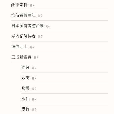
酬李寄軒
卷
7
惟侍者號曲江
卷
7
日本源侍者游台雁
卷
7
示內記藻侍者
卷
7
德信西上
卷
7
壬戌登雪竇
卷
7
錦鏡
卷
7
妙高
卷
7
飛雪
卷
7
水仙
卷
7
墨竹
卷
7