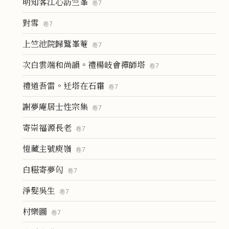
明知客江心訪竺峯
卷
7
對雪
卷
7
上竺池院歸鷲峯菴
卷
7
次白雲端和尚韻。禮楊岐會禪師塔
卷
7
禮道吾雷。迁塔在石霜
卷
7
謝夢庵居士性宗集
卷
7
寄崇福源長老
卷
7
愷藏主號庾嶺
卷
7
白糍寄夢匃
卷
7
淨髮吳生
卷
7
村樂圖
卷
7