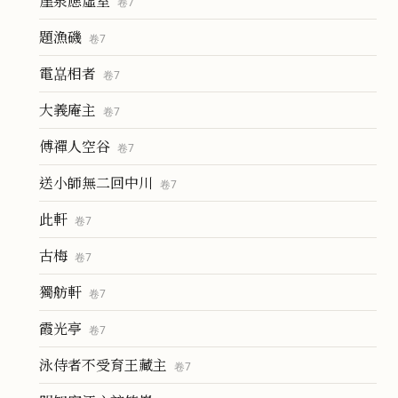
崖泉應虛室
卷
7
題漁磯
卷
7
電嵓相者
卷
7
大義庵主
卷
7
傅禪人空谷
卷
7
送小師無二回中川
卷
7
此軒
卷
7
古梅
卷
7
獨舫軒
卷
7
霞光亭
卷
7
泳侍者不受育王藏主
卷
7