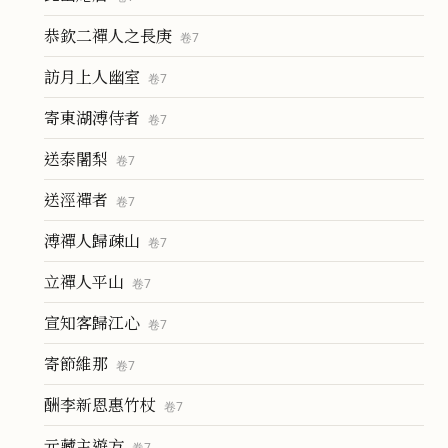
恭欽二禪人之長庚
卷
7
訪月上人幽室
卷
7
寄東湖溥侍者
卷
7
送泰闍梨
卷
7
送涇禪者
卷
7
溥禪人歸疎山
卷
7
立禪人平山
卷
7
宣知客歸江心
卷
7
寄節維那
卷
7
酬李新恩惠竹杖
卷
7
元藏主遊方
卷
7