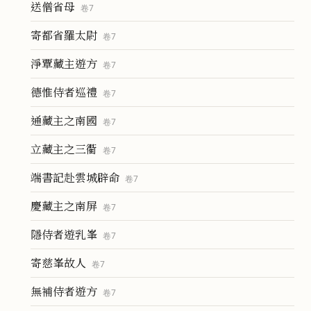
送僧省母
卷
7
寄都省羅太尉
卷
7
淨覃藏主遊方
卷
7
德惟侍者巡禮
卷
7
通藏主之南國
卷
7
立藏主之三衢
卷
7
端書記赴雲城辟命
卷
7
慶藏主之南屏
卷
7
隱侍者遊乳峯
卷
7
寄慈峯故人
卷
7
無補侍者遊方
卷
7