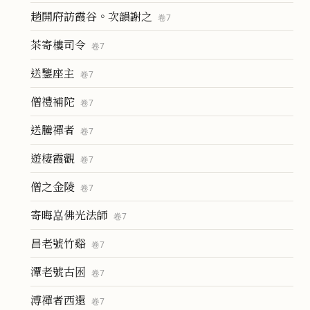
趙開府訪霞谷。次韻謝之
卷
7
茶寄樓司令
卷
7
送鑒座主
卷
7
僧禮補陀
卷
7
送騰禪者
卷
7
遊棲霞觀
卷
7
僧之金陵
卷
7
寄晦嵓佛光法師
卷
7
昌老號竹谿
卷
7
潭老號古囦
卷
7
溥禪者西還
卷
7