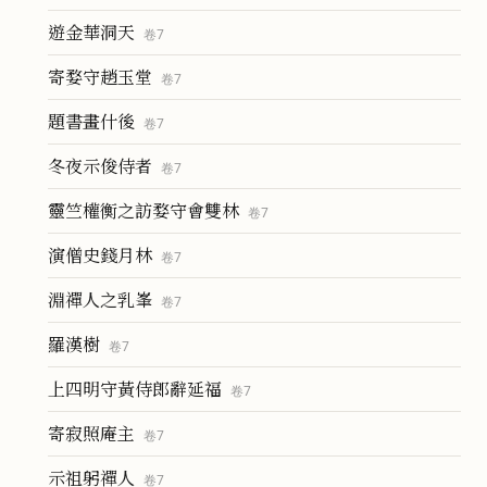
遊金華洞天
卷
7
寄婺守趙玉堂
卷
7
題書畫什後
卷
7
冬夜示俊侍者
卷
7
靈竺權衡之訪婺守會雙林
卷
7
演僧史錢月林
卷
7
淵禪人之乳峯
卷
7
羅漢樹
卷
7
上四明守黃侍郎辭延福
卷
7
寄寂照庵主
卷
7
示祖躬禪人
卷
7