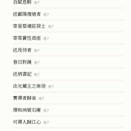
自賦息畊
卷
7
送鄱陽復道者
卷
7
寄星婺適莊居士
卷
7
寄雪竇性首座
卷
7
送茂侍者
卷
7
春日對鏡
卷
7
送炳書記
卷
7
法光藏主之南徐
卷
7
實禪者歸省
卷
7
璟和尚號石庵
卷
7
可禪人歸江心
卷
7