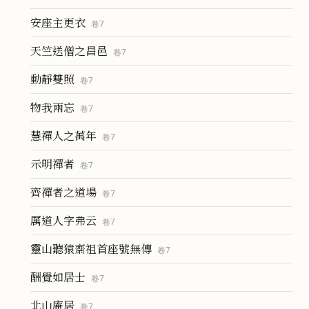
安座主更衣
卷
7
天竺送僧之昌邑
卷
7
動靜雙照
卷
7
物我兩忘
卷
7
慧禪人之萬年
卷
7
示明禪者
卷
7
齊禪者之道場
卷
7
厲道人字弗云
卷
7
靈山聽猿齋祖首座號無傳
卷
7
酬覺如居士
卷
7
北山庵居
卷
7