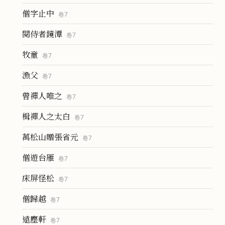
僧字止中
卷
7
閱侍者鏡潭
卷
7
牧童
卷
7
漁父
卷
7
曾禪人唯之
卷
7
楫禪人之太白
卷
7
萬松山贈張省元
卷
7
僧遊台雁
卷
7
床屏怪松
卷
7
僧歸越
卷
7
遠塵軒
卷
7