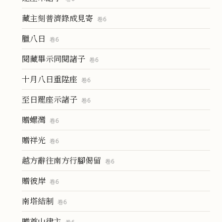
藏主刻普濟錄成見寄
卷
6
臘八日
卷
6
閱藏畢示同閱諸子
卷
6
十月八日重陞座
卷
6
至日罷座示諸子
卷
6
贈螺灣
卷
6
贈祥光
卷
6
越方辭往南方行腳偈留
卷
6
贈彼岸
卷
6
南塔結制
卷
6
贈首山律主