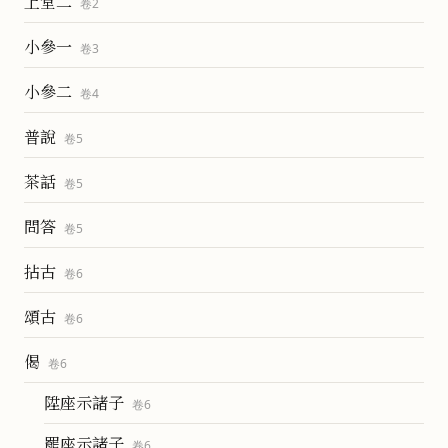
上堂二
卷
2
小參一
卷
3
小參二
卷
4
普說
卷
5
茶話
卷
5
問答
卷
5
拈古
卷
6
頌古
卷
6
偈
卷
6
陞座示諸子
卷
6
罷座示諸子
卷
6