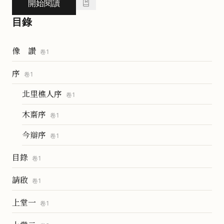
開始閱讀
目錄
像 讚
卷
1
序
卷
1
北里樵人序
卷
1
木齋序
卷
1
今辯序
卷
1
目錄
卷
1
請啟
卷
1
上堂一
卷
1