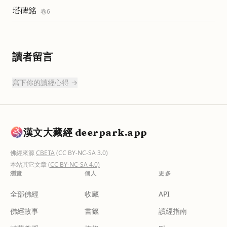
塔碑銘
卷
6
讀者留言
寫下你的讀經心得 →
漢文大藏經 deerpark.app
佛經來源
CBETA
(CC BY-NC-SA 3.0)
本站其它文章
(CC BY-NC-SA 4.0)
瀏覽
個人
更多
全部佛經
收藏
API
佛經故事
書籤
讀經指南