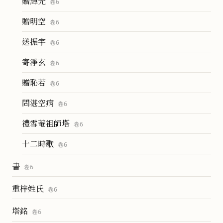
贈輝光
卷
6
贈明空
卷
6
送振宇
卷
6
寄淨玄
卷
6
贈恥若
卷
6
問湛空病
卷
6
禮雪菴祖師塔
卷
6
十二時歌
卷
6
書
卷
6
重梓姓氏
卷
6
塔銘
卷
6