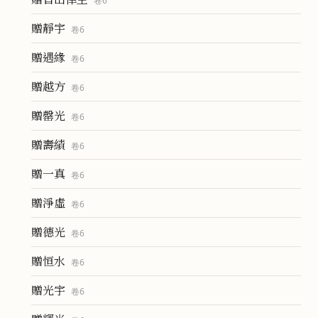
卷
6
贈靜宇
卷
6
贈遇緣
卷
6
贈越方
卷
6
贈罄光
卷
6
贈壽績
卷
6
贈一真
卷
6
贈淨虛
卷
6
贈德光
卷
6
贈恒水
卷
6
贈光宇
卷
6