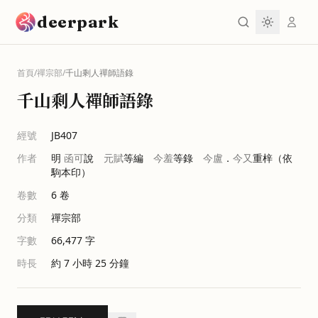
跳到主要內容
deerpark
首頁
/
禪宗部
/
千山剩人禪師語錄
千山剩人禪師語錄
經號
JB407
作者
明
函可
說
元賦
等編
今羞
等錄
今盧
．
今又
重梓（依
駒本印）
卷數
6
卷
分類
禪宗部
字數
66,477
字
時長
約 7 小時 25 分鐘