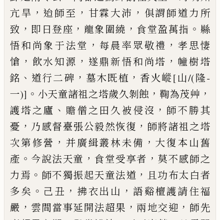
，
，
，
亢旱
迨師至
甘
霖大沛
俱謂師道力所
，
，
，
。
致
即日登座
龍象圍繞
食堂
盈萬指
縣
，
，
悟和尚象于法堂
每晨率眾敬禮
孝思悽
，
，
，
愴
飲水知源
遂鼎新悟和尚塔
幢樹塔
、
，
，
銘
道行二碑
墓木既植
香火嵷
[山/(隆-
。
，
，
一)]
小天童諸祖之塔歲久剝蝕
鞠
為茂艸
、
，
護塔之廬
贍僧之田久被侵沒
師不勝其
，
，
憂
乃感督臺張公毅然恢復
師將諸祖之塔
，
，
次第修營
并廣緝叢林未備
大復本山舊
。
，
，
產
今說法天童
食堂
受享者
莫不感師之
。
，
力焉
師不獨振起天童法道
且
功布太白者
。
，
，
多矣
己丑
拂衣出山
語谿檀護請住福
，
，
，
嚴
雲間當事延開法超果
兩地交迎
師先