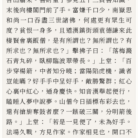
。
，
末後向樓閣門前了手
富嫌千口少
南
嶽思
，
和尚一口吞盡三世諸佛
何處更有眾生可
？
，
度
貧恨一身多
且道漢鎮街頭袁德謙來此
，
？
？
棲賢會裏
飯僧
是有所謂也
無所謂也
有
？
？」
：「
所求也
無所求也
擊
拂子曰
落梅濺
，
。」
：「
石青丸碎
臥柳臨波翠帶長
上堂
百
，
；
，
步穿楊箭
中者知分曉
當陽陷虎機
識者
？
，
；
豈能瞞
好
手手中呈好手
敵勝驚群
紅心
，
。
，
心裏中紅心
通身慶
快
知音漢舉起便行
。
，
瞌睡人夢中說夢
山僧今日插
標布彩去也
？
，
還有搶旂奪鼓者麼
一鏃破三關
分明
箭後
。」
：「
，
。
路
上堂
若是一見便了
未為好手
，
。
，
法場久戰
方
見作家
作家相見也
開口不