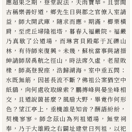
，
，
。
應超果之
期
登堂說法
天雨寶華
且雲間
，
古稱樂善好道
鄉先
生日與郡之官僚入室請
，
，
。
，
益
師大開武庫
隨求而應
期滿
楖栗橫
，
，
。
肩
至虎丘埽隆祖塔
暮春入福嚴院
福
嚴
，
乃真歇了公道場
而琳宮貝殿鄰于瓦礫山
，
。
，
林
有
待師來復興
未幾
蘇杭當事與諸搢
，
，
紳請師居禹航
之徑山
時法席久虛
老屋敗
，
，
。
：
椽
師高登猊座
浩歸湖
海
室中垂五問
，
？
水既無筋
因甚長流不斷
佛祖公案
猶空中
，
？
紙鷂
向何處收取線索
鵬摶峰與晏坐峰相
，
？
，
交
且道說箇甚麼
風扇大野
畢竟作何形
？
，
？
，
色
望江亭
上
垂機誰是知音
酬語紛紛
。
，
契機寥寥
師念茲山為
列祖道場
無堂祠
，
，
奉
乃于大雄殿之右闢址建堂曰
列祖
以祀