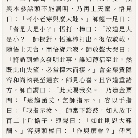
，
。
與本參話頭不能洞明
乃再上天童
悟
見
：「
。」
：
曰
者小老穿與麼大鞋
師翹一足曰
「
？」
：「
者是大是小
悟打一棒曰
汝道是大
？」
，
。
，
是小
師擬對
悟連棒打出
復
依數載
，
。
：
隨悟上天台
而悟旋示寂
師放聲大哭曰
「
，
。
將
謂到通玄發明此事
誰知薄福至此
然
，
。」
既此山失望
必當擇木而棲
會金粟費隱
，
。
容和尚執喪至通玄
師
見心喜
且容道重諸
，
：「
。」
方
師自謂曰
此天賜我矣
乃造
金粟
：「
，
。」
問
遠趨函丈
乞師指示
容以手指
：「
。」
，
曰
我指示汝
師當下豁然
如人放下
，
：「
百二十斤擔子
連聲曰
如此
則恩大難
。」
：「
？」
酬
容劈頭棒曰
作與麼會
俾司