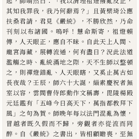
，
：「
，
起
師喟然曰
我以清理
祖燈撥亂反正
，
？」
其知我罪我
我乃何辭焉
且黃檗琦
公應
，
《
》，
，
扶桑君請
君見
嚴統
不勝欣然
乃命
。
！
，
刊刻以布
諸國
嗚呼
慧命斯寄
祖燈賴
，
，
。
、
傳
人天眼正
應自不昧
自此天上人間
，
，
？
龍宮海藏
展轉流通
何有盡日
況此
法道
、
，
濫觴之時
亂統滿地之際
天不生師以整頓
，
、
，
之
則禪燈錯亂
人天眼瞎
又奚止萬古如
？
，
，
長夜哉
壬辰
師六十大誕
緇素慶祝者無
，
，
室以容
雲間曹侍郎勳
作文稱壽
毘陵楊殿
「
，
元廷鑑有
五峰今日高天下
萬
指都教拜下
」
。
，
風
之句為賀
師晚年每以法門混亂為
懷
，
冒越者既久假而不歸
旁觀者亦從流而同
。
《
》
，
，
醉
自
嚴統
之書出
皆相顧瞻喪
至無