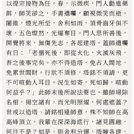
。
，
，
以提宗接物為任
春
示微疾
門人勸進藥
，
，
，
。
餌
師
笑卻之
手書遺囑
顧視微笑而逝
，
，
，
闍維
煙光所至
舍
利如雨
頂骨齒牙俱不
，
，
。
，
壞
五色燦然
光燿奪目
門人
思所善後
，
，
。
開覺將來
無傷先志
各起建塔
蓋師遺囑
：「
，
，
，
有曰
老僧死後
即從火化
火滅灰飛
。
，
，
吾之後事完矣
亦不得造塔
免占人間地
。
，
，
免累世間財
行狀不須修
塔銘不須請
更
。
，
，
不可喧動人耳目
況生如寄
死如歸
喧動
？」
。
何益乎
此師末後所說法要也
雖師埽除
，
，
，
？
名相
揭空諸有
而光明照燿
何處遮蓋
、
，
世或以造塔
請銘
相違師意
殊不知師在高
，
，
，
高峰頂立
我輩在深深海
底行
諸見圓融
？
，
，
，
何往不是
如是
則舍利分煇
塔幢各
建