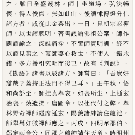
，
。
，
之
號曰全盛叢
林
師十坐道場
弘法暢
，
，
。
懷
得人俊傑
無如此山
後續
怵傳燈分化
，
。
，
諸方者
咸從此金粟出
一日
見朝宗忍
禪
，
，
，
師
以世諦聰明
著書議論佛祖公案
師作
，
，
，
闢謬諭
之
深錐痛拶
不啻師資明訓
終不
。
，
以謬見棄之
蓋師
婆心救世
不使人一錯永
，
，
《
》、
錯
多方援引究明而後
已
故有
判說
《
》
。
：「
勘語
諸書以駁諸方
師嘗曰
吾豈好
？
。」
，
辯哉
蓋持正法門不得
已
耳
壬午秋
悟
，
，
，
和尚訃至
師挂真
舉哀
如喪所生
上通玄
，
，
，
。
治喪
燒遺拂
磨圖章
以杜代
付之弊
舉
，
，
林野奇禪師繼席通玄
陽羨諸紳請住龍
池
。
，
、
師舉萬如微禪師應之
丙戌
四明韋郡伯
，
。
鄞定兩
令公
同郡之薦紳請住天童
時明州