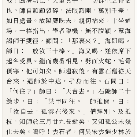
！
，
，
哉
臨濟功臣
天童真子
一切群生之恃怙
。
，
，
，
也
師自頭顱裂碎
法眼豁開
萬別
千差
。
，
，
如日處晝
故礙膺既去
親切拈來
十坐道
，
，
，
。
場
一
棒指出
學者臨機
無不脫穎
慧海
，
：
「
？」
。
謁師于雙徑
師問
那裏來
海即喝
：「
。」
，
師曰
放汝三十棒
海又喝
遂依席下
。
，
，
起名受具
繼而幾番相見
劈面火蛇
毛骨
，
。
，
俱寒
他可
知矣
師趨寂後
有雲石僧從天
，
，
。
：
台來
遇師於中途
孑
身而往
石問曰
「
？」
：「
。」
何往
師曰
天台去
石隨師二十
，
：「
。」
，
：
餘步
曰
某甲同往
師推開
曰
「
，
。」
。
汝自去
孤雲在後來
僧拜別
及扺
，
，
杭
知師於三月廿九長逝矣
又知孤公未幾
。
！
，
化
去矣
嗚呼
雲石者
何異宋雲遇少林於