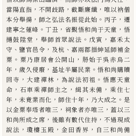
，
，
，
當陽直指
不開歧路
截斷廉
纖
唯以衲僧
，
。
，
本分舉揚
師之弘法名振從此始
丙子
遷
。
，
，
建寧之蓮峰
丁丑
省覲悟和尚于天童
悟
，
。
，
撾鼓陞
堂
舉師首眾說法
戊寅
嘉禾太
、
，
、
守
鹽官邑令
及杭
嘉
兩郡搢紳延師補金
。
，
粟
粟乃康居會公開山
刱始于
吳赤烏二
，
，
。
年
歲久侵廢
基址半屬民業
悟和尚購贖
，
，
。
回寺
大建禪林
為說法初祖
悟應天童
，
，
，
命
石車乘禪
師主之
緝其未備
乘住七
，
，
，
。
年
未竟業而化
師住十年
乃大成之
是
，
，
以金粟奉塔者唯三
祠象者亦唯三
蓋
以三
，
，
和尚所成之席
後雖有數代住持
不過現成
，
，
，
說
法
瓊樓玉殿
金田香界
自三和尚備