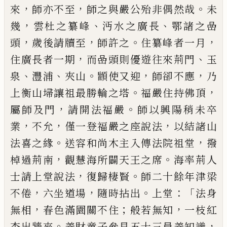
，
，
。
來
師亦不至
師之與嚴公殆非偶然哉
未
，
、
、
幾
雲杜
之纂峰
沔水之廣長
鄂諸之嵒
，
，
。
，
頭
歲後請牘至
師許
之
住纂峰者一月
，
、
住廣長者一期
而嵒頭則優遊往
來荊門
玉
、
、
。
，
，
泉
灃浦
夾山
顓使又迎
師卻不應
乃
。
，
上衡
山埽讓祖最勝輪之塔
福嚴住持佛頂
，
。
屬師及門
請
開法福嚴
師以興陽稍未卒
，
，
，
業
不允
僅一登福嚴之
座說法
以結諸山
。
，
法喜之緣
送容和尚木主入傳法
院祖堂
撥
，
。
棹過荊南
觀慧海所闢天王之席
海率荊
人
，
。
士請上堂說法
復歸棲賢
師二十餘年津梁
，
，
。
：「
不倦
六坐道場
隨時拈出
上堂
法身
，
；
，
無相
春色滿園關不
住
般若無知
一枝紅
。
，
杏出牆來
善財童子參見五十
三員善知識