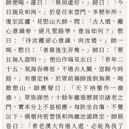
。
：「
。」
：
「
師便喝
湛曰
莫掠虛好
師曰
今
。」
，
。
日親見和尚
於是往來雲門
多歷年所
，
。
：「
，
復至匡廬
見愍山大師
問
古人道
離
，
。
？」
心意識參
絕凡聖路學
意
旨如何
憨
：「
，
。」
曰
待汝離卻心意識
向汝道
師一
。
：
「
。」
：「
喝
憨曰
者箇後生弄觜
師曰
要
。」
：「
且無人證明
便出作偈見志
曰
吾年二
，
。
，
十五
氣海吞佛祖
不過古人關
豈蹋今時
。」
，
，
路
有僧定林
於眾前稱師推倒無異
喝
。
：「
散憨山
師應
聲曰
天下衲僧作一擔
。」
。
擔
眾皆譁然
十餘年雖遊歷
洞宗諸老之
，
。
，
門
實本分上不甚相應
每
趺
坐自傷
不
覺
。
，
泣下
偶僧持密雲悟和尚龍池語錄至
師展
：
「
，
卷曰
者老漢大有過人處
必能為我了