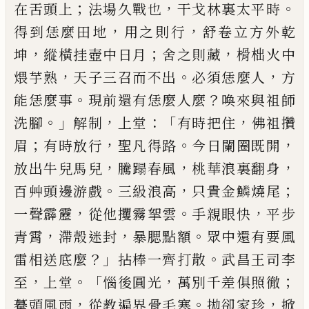
；
，
。
在舌頭上
法場久戰也
干戈林裏太平時
，
，
得到恁麼田地
用之則行
舒卷立
方外乾
，
；
，
坤
縱橫挂壺中日月
舍之則藏
榾柮火中
，
。
，
煨
芋熟
天子三召而不出
必須恁麼人
方
。
？
能恁麼事
現
前還有恁麼人麼
喚來與祖師
。」
，
：「
，
洗腳
解制
上堂
有時
把住
佛祖攢
；
，
。
，
眉
有時放行
聖凡得路
今日闌圈既開
，
，
，
放出牛兒馬兒
騰蹋春風
桃華浪裏翻身
。
，
；
百艸頭邊
游戲
三級浪高
只貴金鱗燒尾
，
。
，
一聲霹靂
從他攫霧
挐雲
手親眼快
平步
，
，
。
青霄
滯殼迷封
暴腮點額
眾中
還有要風
？」
。
雷相送底麼
拈棒一齊打散
武昌王司李
，
。「
，
；
至
上堂
惱後圓光
萬別千差俱照徹
，
。
，
驀頭風雨
從教
遍界骨毛寒
拋卻家珍
掀