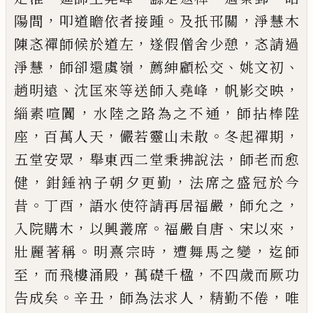
，
。
，
陽間
叩道瞻依者接踵
及扺邗關
淨慧木
，
，
陳忞禪師候於
道左
遂假僧舍少憩
忞請過
，
，
、
、
淨慧
師卻還虞嶺
薦紳
顧松交
姚文初
、
，
，
趙明遠
沈匡來等送師入堯峰
帆影
交映
，
，
緇素喧闐
水陸之路為之不通
師拈棒陞
，
，
。
，
座
百
萬人天
儼若靈山未散
冬起禪期
，
，
五堂安眾
舉東西
二堂秉拂說法
師老而愈
，
，
健
鉗錘衲子朝夕更勤
法
席之盛冠於今
。
，
，
，
昔
丁酉
語水使符請再居福嚴
師允
之
，
。
、
，
入院購木
以興叢席
福嚴自唐
宋以來
。
，
，
壯麗著稱
明熹宗時
遭舞馬之變
迄師
，
，
，
至
而飛樓涌殿
萬礎千
楹
不四歲而厥功
。
，
，
，
告成矣
辛丑
師為法求人
精勤不
倦
唯