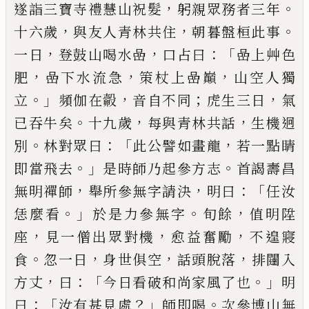
，
。
遂詣三寶寺禮慧山祝髮
躬親眾務者三年
，
，
。
十
六歲
與友人青林共住
朝暮盤桓此事
，
，
：「
一日
登鼓山
喝水嵒
口占曰
嵒上艸色
，
，
，
肥
嵒下水流急
策杖上嵒
巔
山空人獨
。」
，
；
，
立
頻伽在㲉
音自不同
虎生三日
氣
。
，
，
已
吞牛矣
十九歲
每與青林共話
生機迥
。
：
「
，
別
林對眾曰
此公譬如畫龍
若一點睛
。」
。
即當飛去
是時師乃起參
方志
首謁壽昌
，
，
：「
無明禪師
舉所參無字請決
明曰
任
汝
。」
。
，
恁麼看
於是力參無字
旬餘
值明陞
，
，
，
座
見一僧出
眾對機
愈益奮勵
不遑寢
。
，
，
，
食
忽一日
身世俱空
話頭
脫落
排闥入
，
：「
。」
方丈
曰
今日看破和尚家風了也
明
：
「
？」
。
曰
汝有甚見處
師即喝
次參博山無