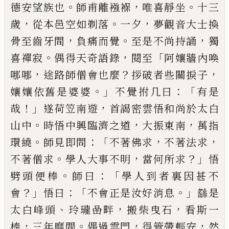
。
，
。
德安望族也
師甫
離襁褓
唯喜靜坐
十三
，
。
，
歲
從本邑空如剃落
一夕
夢
觀音大士換
，
。
，
骨至齒牙間
負痛而覺
至是不尚持誦
獨
。
，
「
喜禪寂
偶得天奇語錄
閱至
阿孃牆內喚
，
？
，
哪哪
途
路師僧會也麼
拶破者些關捩子
。」
：「
孃孃依舊是婆婆
不覺拊几曰
有是
！」
，
哉
遂荷笠南遊
首謁密雲悟和尚
於太白
。
，
，
山中
時悟中興臨濟之道
大振東南
萬指
。
：「
，
，
環
繞
師見即問
不著佛求
不著法求
。
，
？」
不著僧求
學人大
事不明
當何所求
悟
。
：「
劈頭便棒
師曰
學人到者裏因
甚不
？」
：「
。」
會
悟曰
不會正是汝好消息
繇是
、
，
，
太白峰頭
玲
瓏嵒畔
搬柴曳石
看斯一
，
。
，
，
棒
三年靡間
偶過雲門
得
管帶輕安
然