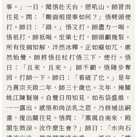
。」
，
，
。
事
一日
聞悟赴天
台
憩吼山
師冒雨
。
：「
？」
往見
問
覿面相提事如何
悟劈頭
便
。
：「
。」
。
。
打
師曰
錯
悟又打
師盡力一喝
，
。
，
。
悟祇打
師祇喝
至
第七打
師頭顱幾裂
，
。
，
所有伎倆知解
泮然冰釋
正如
癡如兀
廓
。
，
。
然始覺
師將悟拄杖打悟三下
便行
悟
：
「
，
。」
。
曰
且來
且來
師不顧
悟隨步奪
，
。
：「
。」
回
打師一下
師曰
看破
了也
是年
，
。
，
乃熹宗天啟二年
師三十歲也
次年
掩關
。
，
，
姚江陳賢嶺
自覺日用知見
如布袋盛維
。
，
一一露出
感悟和尚法乳之恩
乃修通法嗣
，
。
：「
，
書
復出關往見
悟
問
熏風自南來
殿
。
？」
：「
閣生微涼
汝作麼生會
師曰
水向
石