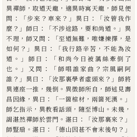
，
，
，
異禪師
取道天龍
適異時寓天龍
師見便
：「
？
？」
：「
問
步來
車來
異曰
汝管我作
？」
：「
，
。」
麼
師曰
不涉途路
要和尚道
異
，
：「
，
，
不理
師又問
至道無
難
唯嫌揀擇
是
？」
：「
，
如何
異曰
我行路辛苦
不能為汝
。」
：「
道
師曰
和尚今日被蕅絲牽倒了
。」
：「
？
也
又問
師唱誰家曲
宗風嗣阿
？」
：「
？」
誰
異曰
汝那裏學者虛頭來
師將
，
。
，
異連座
一推
幾倒
異徵師所自
師述見壽
，
：「
，
。」
昌因緣
異曰
一箇
棺材
兩箇死漢
，
，
。
，
師乞指示
異教看話頭
隨至博山
未
幾
。
：「
？」
謁湛然禪師於雲門
湛曰
汝那裏來
。
：
「
？」
師豎扇
湛曰
德山因甚不會末後句