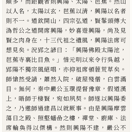
，
、
、
。
頗多
而鉅
觀者則興陽
太陽
芭蕉
然山
，
，
，
以人名
太陽以玄
芭蕉
以清
興陽以名者
。
，
，
則不一
道欽開山
四宗弘道
賢髼
頭傳大
，
，
溈哲公之道開席興陽
妙喜遊興陽
尚及見
，
，
賢之肉身在
十三代祖之遺風
興陽法席可
。
：「
，
想見矣
況郢之諺曰
興陽佛殿太陽池
。」
，
芭蕉寺裏比目魚
惜
元明以來令行吳越
，
。
郢陽不獨宗風絕唱
亦抑祖席
頓薶荒草矣
，
，
，
師愴然受請
蕭然入院
破屋殘僧
白雲
滿
。
，
，
目
無何
秦中嚴公玉環提督豫章
假道漢
，
，
。
上
晤師
于棲賢
宛如夙契
師遂以興陽委
，
。
之
乃邀師過建昌
以就厥事
由是興陽摩雲
、
，
、
、
蕩日之殿
照壑蟠嵒之樓
禪堂
廚庫
法
。
，
席輪奐得以傑構
然則興陽不建
嚴公
不