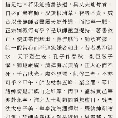
。
，
，
措足地
若果能擔當
法道
具丈夫剛骨者
，
，
。
自必面稟有師
況無根瑞草
智
者不貴
威
，
、
音以後無師者盡屬天然外道
而拈華一
脈
？
，
正宗嫡派何有乎
是以師亟亟提持
著書救
，
，
，
，
正
使
知宗門珍重
源流靡假
師承有據
。
師一假苦心而不
避怨嫌者如此
昔者禹抑洪
，
；
，
水
天下蒼生安
孔子作
春秋
亂臣賊子
。
，
，
懼
師述嚴統
清禪海以無淆
正人心
而不
，
，
，
，
死
千古耿光
魔外恐懼
師侔二聖
不亦
？
，
，
，
可乎
甲
午
師曳杖辭五峰
至金閶
琴川
。
，
諸紳請退居虞山之
維摩
丙申
鹽城賈邑宰
，
，
迎赴永寧
淮之人士勤懇問
道無虛日
吳門
、
，
沈太史子美
華亭沈祭酒繹堂
暨諸
紳削牘
，
。
，
、
走淮
延師主堯峰
繇是返棹
過秦郵
昭