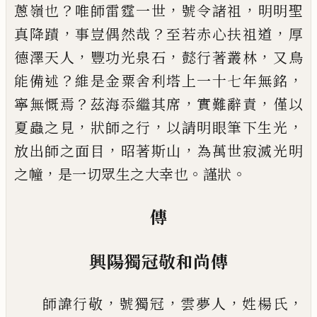
？
，
，
蔥嶺也
唯師
雷霆一世
號令諸祖
明明聖
，
？
，
真降蹟
事豈偶然哉
至
若赤心扶祖道
厚
，
，
，
德澤天人
豐功光泉石
懿行著叢
林
又鳥
？
，
能備述
維是金粟舍利塔上一十七年無銘
？
，
，
寧無慨焉
茲海忝繼其席
實難辭責
僅以
，
，
，
夏蟲之見
狀師之行
以請明眼筆下生光
，
，
放出師之面目
昭著
斯山
為萬世寂滅光明
，
。
。
之幢
是一切眾生之大幸也
謹狀
傳
興陽獨冠敬和尚傳
，
，
，
，
師諱行敬
號獨冠
雲夢人
姓楊氏