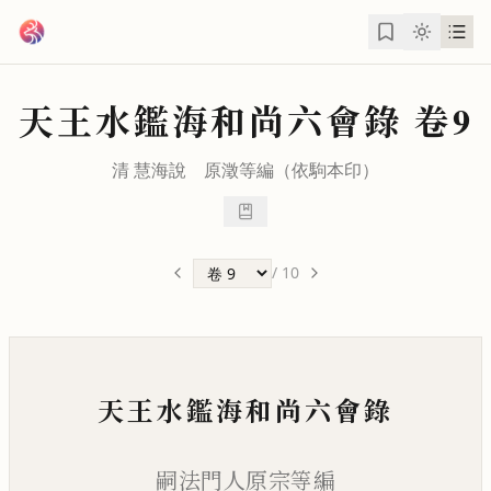
跳到主要內容
天王水鑑海和尚六會錄
卷9
清
慧海
說
原澂
等編（依駒本印）
/
10
天王水鑑海和尚六會錄
嗣法門人原宗等編