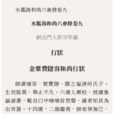
水鑑海和尚六會錄卷九
水鑑海和尚六會錄卷九
嗣法門人原宗等編
行狀
金粟費隱容和尚行狀
，
，
。
師諱通容
號費隱
閩之福清何氏子
，
。
，
生而挺異
舉止
不凡
六歲入鄉校
授讀魯
，
，
論諸書
輒自口中喃喃若
梵聲
識者知其為
。
，
，
，
出世器
十四歲
二親繼喪
師哀悼
無已