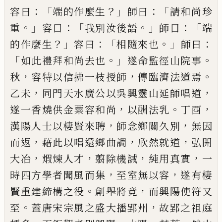
：「
？」
：「
容曰
端
的作麼生
師曰
請和尚珍
。」
：「
。」
：
「
重
容曰
我別汝後語
師曰
端
？」
：「
。」
：
的作麼生
容曰
相隨來也
師曰
「
。」
。
如此禮拜和尚去
也
遂命監徑山院事
，
，
。
秋
容特以信拂一枝授師
傳臨
濟法道焉
，
，
乙未
同門天水廣公以吳興靈山延師唱
道
，
。
，
遂一香燒供金粟容和尚
以酬法乳
丁酉
，
，
漢陽人
士以棲賢來聘
師念鄉關久別
無因
，
，
，
而返
藉此以唱
還鄉曲調
欣然就道
弘開
，
，
，
，
大冶
煆煉人才
翦除機誡
純用真實
一
，
，
時四方學者聞風而集
至室無以容
遂
有棲
。
，
賢重建締構之役
創舉將竟
而興陽使符又
。
，
至
蓋唐宋宗風之盛大播郢州
故郢之祖庭