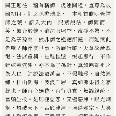
，
，
，
國王迎往
稽首稱師
虔懇問道
直尊為
彼
。
，
國初祖
師之孫憨璞聰
本朝首膺明覺禪
，
，
，
師之
號
詔入大內
賜紫說法
師聞而一
，
。
，
，
笑
無介於懷
雖法
眼照空
寵辱不驚
不
，
，
足為子孫榮
然非師之道德所
鍾
而能臻此
？
，
，
者歟
師浮雲世事
敝屣行蹤
天童故產
既
、
，
，
，
復
法席重興
芒鞋挂壁
撩起即行
不作
，
，
蚖蛇戀穴
態
亦不為子孫計
真如應菴祖之
。
，
，
為人也
師說法數
萬言
不假雕琢
自然錦
，
，
，
繡
排山倒海
波浪千層
真如
佛果祖之嘉
。
，
，
，
錄也
師直心無偽
直行真實
無論親疏
。
，
，
當頭生按
是則極慈悲
又極惡辣
眼光炯
，
，
，
。
炯
灼破天
下
舌底津津
埽蕩邪宗
大矣