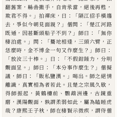
，
，
，
，
翻舊案
縣嵒撒手
自肯承
當
絕後再甦
。」
，
：「
欺君不得
拍禪床
曰
隔江招手橫趨
，
？」
：「
去
爭似今朝見面親
僧問
楚江河路
，
？」
：「
既通
因甚斷頭船
子不到
師曰
無你
。」
：「
，
，
棲泊處
問
驀地相逢
三頭六臂
正
，
？」
：
恁麼時
金不博金一句又作麼生
師曰
「
。」
：「
，
放汝三十棒
曰
不假鉗錘力
分明
。」
：「
？」
覿面呈
師曰
本分事作麼生
僧
擬
，
：「
。」
。
議
師曰
販私鹽漢
喝出
師之絕情
，
。
，
離識
真實相為
者若此
且楚之宗風久歇
，
、
，
得師振起
黃鶴樓前
鸚鵡
洲邊
古鏡重
，
，
，
磨
漢陽覿面
孰謂柔弱如此
屬為瞌睡
虎
？
，
，
哉
康熙壬子秋
師在棲賢示微疾
謂侍僧