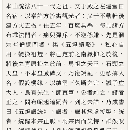
；
本山說法八十一代之祖
又于殿之左建
堂曰
，
；
名宿
以奉諸方流寓觀光者
又于不動軒後
。
，
，
建
方丈五楹
住五年
百廢具舉
每見諸方
，
，
。
有乖法門者
痛與彈斥
不避怨嫌
先是洞
，
《
》，
宗有僧遠門者
集
五燈
續略
私心自
，
，
，
用
變換祖燈
將已定前之南嶽抑之於
後
，
、
將後之青原抬之於前
馬祖之天王
石頭之
，
，
，
天皇
不本皇藏碑文
乃復矯亂
更私撰人
，
，
，
名
假設機緣
以
續洞下久斷之宗
誠子虛
、
。
，
，
大人
烏有先生
師直筆
偽
者削之
錯者
，
，
，
正之
間有崛起遙嗣者
列之未詳
乃成
書
《
》。
，
；
曰
五燈嚴統
嚴者
嚴其承虛接響
統
，
。
，
者
統歸本宗
正脈
洞宗因而失恃
群然吠