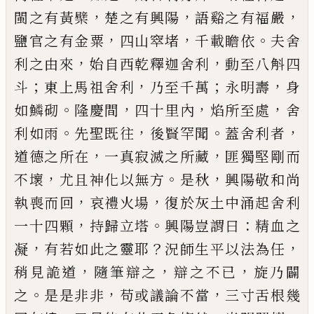
，
，
，
閩之有黃檗
楚之有興陽
語谿之有福嚴
，
，
。
鹽官之
有金粟
四山窣堵
千載瞻依
夫舍
，
，
利之由來
始自西
乾釋迦舍利
動至八斛四
；
，
；
，
斗
東上馬祖舍利
乃至千
萬
永明壽
身
。
，
，
，
如鱗砌
隆慶間
四十里內
焰所至處
舍
。
，
。
，
利如雨
先聖既往
後賢罕聞
蓋舍利者
，
，
道德之所在
一真寂滅之所藏
匪獨堅剛而
，
。
，
不壞
尤且神化以無
方
是秋
興陽敬和尚
，
，
執喪而回
哀禮火場
復於灰土
中涌起舍利
，
。
：
一十四顆
持歸立塔
興陽豈謂曰
精血
之
，
？
，
凝
有若如此之靈耶
況師生平以法為任
，
，
，
稍見詭
道
隨筆辯之
辯之不
已
旋乃闢
。
，
，
之
是是非非
苟或議
論不當
三寸舌根幾