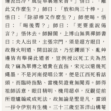
，
。」
：「
邊流出冷
風從華裏過來香
悟曰
離
？」
：「
。」
此又作麼生
師曰
放和尚三十棒
：「
？」
。
悟曰
除卻棒又作麼生
師便喝
悟
：「
？」
：「
曰
喝後聻
師曰
更要重說偈
？」
。
，
言
悟休去
師歸閩
上
博山無異禪師書
：
，
，
，
曰
夫人出世
主張宗門
須是超方
眼目
、
，
、
故撥火明道
開田說法
乃至钁頭下
亂艸
，
邊皆
有舉揚此道者
豈例授以死工夫為然
？
，
哉
竊為單傳
之道貴在直指
宋元以還幾死
，
，
繩墨
不是河南提唱
公案
便是江西死看話
，
、
。
頭
而臨時指點
當機契證竟
無聞焉
師得
，
、
，
祖師活意
眼目精明
機用超卓
反觀從
前
，
，
所遊爐
𩏕
咸成死法
故無論是聖是凡
當頭
。
一拶
令伊別有生機
三十三歲至茶洋山構菴