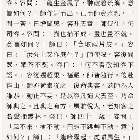
。
：「
，
，
客
容問
龍
生金鳳子
翀破碧琉璃
意
？」
。
，
旨如何
師作舞而出
已
而
師資水乳
一
，
。
，
，
問一荅
日增閫奧
容升天童
師侍往
仍
。
：「
，
，
司客
容問
描也描不成
畫也畫不就
？」
：
「
。」
意旨如何
師曰
合取兩片皮
容
：「
？」
。
曰
汝分上又作麼生
師便喝
容復問
，
。
：「
眾
眾荅不契
容曰
何不看敬知客下
。」
、
，
。
語
容復遷超果
福嚴
師皆隨行
後赴
，
，
。
徑山
師亦荷橐從之
復命典客
蓋師為人
，
，
，
謙恭
動止不妄
是以容凡遇大賓至
乃命
。
，
，
師典之
且典之有方
風雅悅人
老知客之
。
，
，
：
名聲播叢
林
癸巳
師四十一歲
容問
「
，
，
，
風不來
樹不動
田雞不跳
艸不動
意旨
？」
：「
，
。」
如何
師曰
龍吟霧起
虎嘯風生