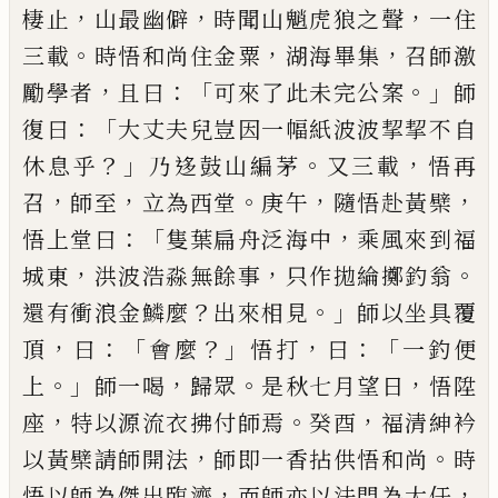
，
，
，
棲止
山最
幽僻
時聞山魈虎狼之聲
一住
。
，
，
三載
時悟和尚住金
粟
湖海畢集
召師激
，
：「
。」
勵學者
且曰
可來了此未完公
案
師
：「
復曰
大丈夫兒豈因一幅紙波波挈挈不自
？」
。
，
休
息乎
乃迻鼓山編茅
又三載
悟再
，
，
。
，
，
召
師至
立為西堂
庚午
隨悟赴黃檗
：「
，
悟上堂曰
隻葉扁舟泛海中
乘風
來到福
，
，
。
城東
洪波浩淼無餘事
只作拋綸擲釣翁
？
。」
還
有衝浪金鱗麼
出來相見
師以坐具覆
，
：「
？」
，
：「
頂
曰
會麼
悟
打
曰
一釣便
。」
，
。
，
上
師一喝
歸眾
是秋七月望日
悟陞
，
。
，
座
特以源流衣拂付師焉
癸酉
福清紳衿
，
。
以黃檗請師
開法
師即一香拈供悟和尚
時
，
，
悟以師為傑出臨濟
而師亦以法門為大任