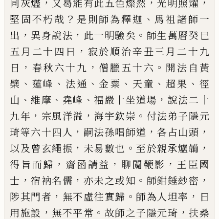
，
，
，
同灰燼
又曷能有此五色燦然
光明照燿
？
、
堅固不朽哉
是則師為釋迦
馬祖諸師一
，
，
。
出
異身說法
此一明驗矣
師生萬曆癸巳
，
五月二十
四日
寂於順治辛丑三月二十九
，
，
。
日
春秋六十九
僧
臘五十六
開法自黃
、
、
、
、
、
、
檗
蓮峰
法通
金粟
天童
超果
徑
、
、
、
，
山
維摩
堯峰
福嚴十坐道場
說法二十
，
，
。
九年
宗風洋
溢
海宇欽崇
付法弟子隱元
，
，
，
琦等六十四人
嗣法孫
唱師道
各占山頭
，
。
，
以及曾玄繩振
未易數也
至於親
承爐
𩏕
，
，
，
得旨而歸
齎函請益
聊闚鞭影
王臣國
，
，
。
，
士
宿
衲名儒
亦未之或知
師鉗錘玅密
，
。
，
陟其門者
無不虛
往實歸
師為人坦率
日
，
。
，
用施設
無不平常
故師之子
隱元琦
扶桑