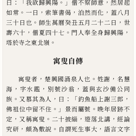
：「
。」
，
曰
我欲
歸興陽
僧不察師意
然居起
。
，
，
，
如常
一日
索筆書偈
泊
然而化
蓋八月
。
，
三十日也
師生萬曆癸丑五月二十
二日
世
，
。
，
壽六十
僧夏四十七
門人奉全身歸興陽
。
塔
於寺之東北嶺
寓叟自傳
，
。
，
寓叟者
楚興國涌泉人也
姓謝
名慧
，
，
，
海
字水鑑
別號
沙翁
蓋與玄沙備公同
。
，
：「
，
族
又慕其為人
曰
釣魚船上
謝三郎
。」
。
佛祖位中留不住
景而屬號
晚年居跡不
，
。
，
，
定
又稱寓叟
二十披緇
遊落北講
經論
，
。
，
究研
頗為敷說
自謂死生事大
語言文字