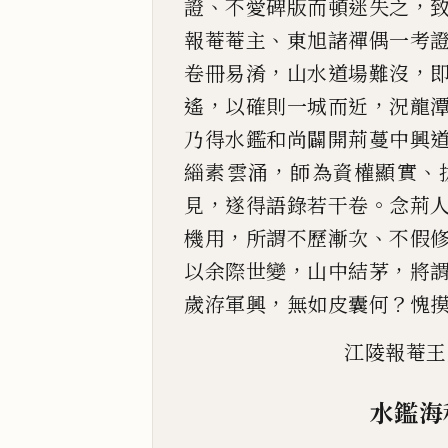
、
，
證
不
愛碑版而頓迷失之
、
報菴菴主
東旭諸禪偶一考
，
，
卷冊易淆
山水道場難
沒
，
，
遙
以確
則一城而近
況龍
乃得水鑑和尚闢開荊蔓中興
，
、
緇素雲涌
師為資權顯實
，
。
見
遂得語錄若
干卷
念荊
，
、
機用
所謂不歷漸次
不假
，
，
以余際世變
山中結茅
將
，
？
歲洊軍興
無如皮囊何
愧
江陵報菴王
水鑑海