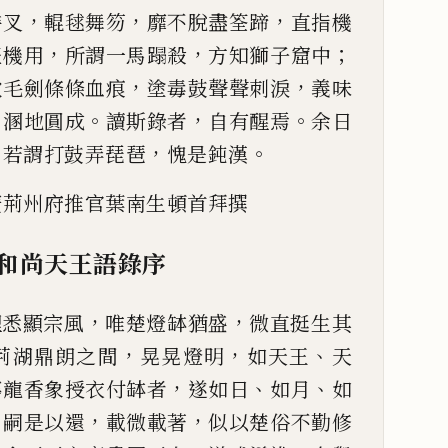
，
，
，
持
叉
輥毬舞笏
靡不脫盡筌蹄
直指機
，
，
；
體機用
所謂一馬蹋殺
方知獅子窟中
，
，
吹毛劍條條血痕
塗毒鼓聲
聲刺淚
義味
，
。
，
。
溷地圓成
讀
斯錄者
自有醒焉
余日
，
，
。
若謂打鼓弄琵琶
愧是鈍漢
廣荊州府推官葉南生頓首拜撰
和尚天王語錄序
，
，
理悉顯宗風
唯楚燈缽猶盛
微
直挺生其
，
，
、
荊湖鼎朗之間
晃晃燈明
如天王
天
，
、
、
獰龍香
象授衣付缽者
遂如日
如月
如
。
，
，
嗣是以還
載微載著
似以楚俗不勤修