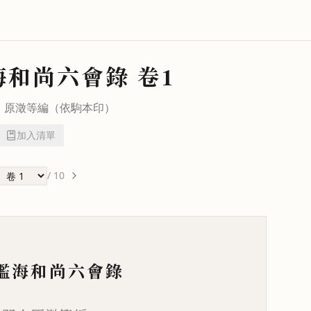
海和尚六會錄
卷1
說
原澂
等編（依駒本印）
加入清單
/
10
鑑海和尚六會錄