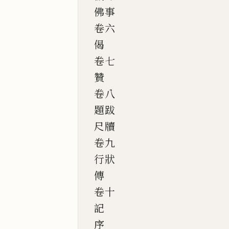
佛事
卷六
偈
卷七
贊
卷八
題跋
尺牘
卷九
行狀
傳
卷十
記
序