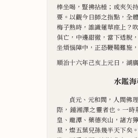
，
；
棒坐喝
豎拂拈棰
或夾矢
。
，
要
以觀今日師
之指點
全
，
？
梅
子熟時
誰識蓮華座上
，
，
俱亡
中邊甜徹
當下透脫
，
坐煩惱障中
正恐鞭鞴難施
，
順治十六年己亥上元日
湖
水鑑海
、
，
貞元
元和間
人間佛
，
。
際
鍾湘澤之靈者也
一時
、
、
，
皇
龍潭
藥德夾山
諸方
，
星
燦五葉兒孫幾半
天下矣