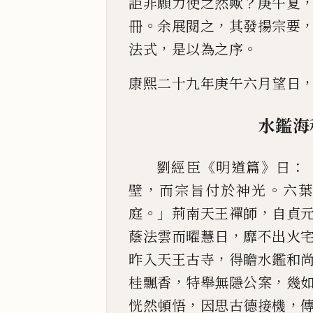
？
詎非願力使之然歟
庚午夏
。
，
冊
余展閱之
其
發揚宗要
，
。
法
式
是以為之序
康熙二十九年庚午六月望日
水鑑海
《
》
：
劉經臣
明道篇
曰
，
。
壁
而宗旨付於神光
六
。」
，
庭
荊南天王禪師
自貞
，
蔭法雲而曜慧日
靡不出火
，
昨入天王古寺
得
瞻水鑑和
，
，
桂
飄香
特舉無隱公案
幾
，
，
恍然頓悟
因思古德接機