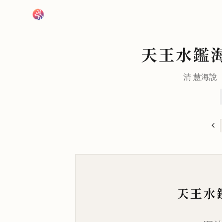
跳到主要內容
天王水鑑
清
慧海
天王水