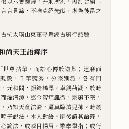
，
，
，
復
以六會餘錄
并前所刻
再訂合編二
，
，
，
言言見諦
不唯克紹先猷
堪為後昆之
，
古杭太璞山東蓮寺
鴛湖古風行然題
和尚天王語錄序
「
，
；
世尊拈華
而玅心傳於迦葉
達磨
面
，
，
，
葉既敷
千華競秀
分宗別
派
各有門
、
，
，
，
元
元和間
振鈴鶴
澤
卓錫荊湖
於時
，
，
。
宅而
濯清涼
迄今智炬雖微
宗風不墜
，
，
。
尚
乃知天童法裔
逼真臨濟兒孫
時叢
，
。
，
如啞子說法
木人對語
嗣後
讀其語錄
，
，
；
傳心諭法
或瞬
目揚眉
擎拳舉指
或行