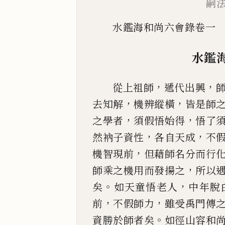
嗣
水鑑海和尚六會錄卷一
水鑑
，
，
從上祖師
遞代出興
，
，
去知解
機辨縱橫
皆是師
，
，
之學者
須假悟始得
悟了
，
，
然衲子資性
各自
天成
不
，
機
智現前
但藉師名分而行
，
師乘之機用而發揚之
所以
。
，
矣
如天童悟老人
中
年脫
，
，
前
不假師
力
雖受禹門傳
。
資勝於師者矣
如徑山容和