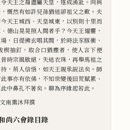
，
。
致令天王之裔盡屬天皇
遂成
淆訛
向與
，
。
證
慨然有如
許兒孫猶迷卻祖父之歎
夫
、
，
即今天王城西
天皇城東
以別則十里而
、
？
，
潭
德山晃晃照人間者乎
今天王
燿靈
，
，
、
道場
日提拂玄
唱其間
於時法豕豚衝
，
，
拔
楔抽釘
取合口猶塵者
使人言下便
，
，
人昔時宗風歇絕
失迷衣珠
再舉馬祖之
，
，
。
修持
荊人信悟
如天王親
承說法矣
師
，
、
謂此事亦有
依俙
不知世變後田荒賦累
。
。
摸此中鼻孔不著矣
聊為序緣起若此
文南熏沐拜撰
和尚六會錄目錄