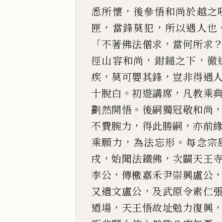
，
悉所懷
後參悟和尚於越之
，
，
匣
當鋒莫犯
所以遇人
也
「
，
不著佛法僧
求
當何所求
，
，
徑山
容和尚
鉗鎚之下
徹
，
，
疾
莫可嬰其鋒
豈非得遇
。
，
十脫白
初遊講席
凡教乘
。
劃然開悟
後嗣獨冠敬
和尚
，
，
不費腕
力
得此勝嗣
亦前
，
。
乘願力
為法忘形
每念宗
，
，
戌
始聞法鐵佛
次闢天王
，
李公
傳檄嘉禾尹崇
興盧公
，
又遺文
盧公
及武原令素仁
，
道場
天王悟故址勉力復興