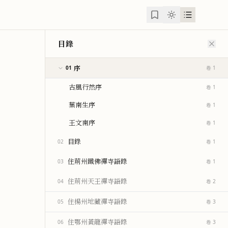
目錄
序
01
卷 1
古風行然序
卷 1
葉南生序
卷 1
王文南序
卷 1
目錄
02
卷 1
住荊州鐵佛禪寺語錄
03
卷 1
住荊州天王禪寺語錄
04
卷 2
住揚州地藏禪寺語錄
05
卷 3
住鄂州黃龍禪寺語錄
06
卷 3