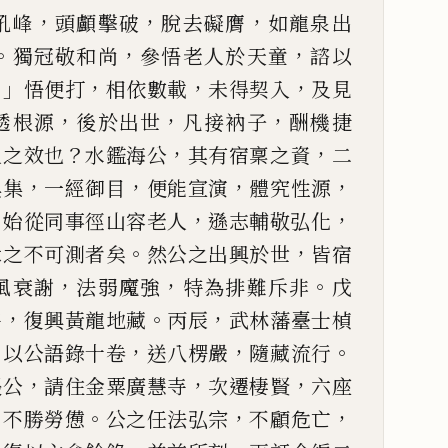
，
，
，
吼峰
頭
顱擊破
脫去礙膺
如龍泉出
。
，
，
獨冠敬和尚
參悟老人於天童
諮以
？」
，
，
，
悟便打
相依數載
未得契入
及見
，
，
，
透根源
後於出世
凡接衲子
酬
機捷
？
，
，
人之效也
水鑑海公
其有宿稟之資
二
，
，
，
，
典集
一
經御目
便能宣演
體究性源
，
，
，
始從同事徑山容老人
遜志輔敬弘化
。
，
緣之不可測者矣
然公之出興於
世
皆宿
，
，
。
風衰謝
法弱魔強
特為排難斥非
戊
，
。
，
寺
復興
黃龍地藏
丙辰
武林藩臺士楨
，
，
，
。
以公語錄十卷
送八楞嚴
隨藏流行
，
，
，
張公
請住金粟廣慧寺
次遷棲
賢
六座
，
。
，
，
不勝勞憊
公之
任法弘宗
不顧危亡