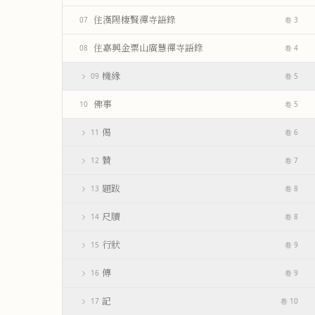
住漢陽棲賢禪寺語錄
07
卷 3
住嘉興金粟山廣慧禪寺語錄
08
卷 4
機緣
09
卷 5
佛事
10
卷 5
偈
11
卷 6
贊
12
卷 7
題跋
13
卷 8
尺牘
14
卷 8
行狀
15
卷 9
傳
16
卷 9
記
17
卷 10