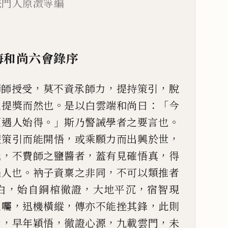
法門人原澂等編
海和尚六會錄序
，
，
，
師師授受
莫不資承師力
提持
策引
脫
。
：「
之提獎而然也
是
以白雲端和尚曰
今
。」
。
須遇
人始得
斯乃警誡學者之要言也
，
，
假策引而能開悟
或乘願力而出興於世
，
，
，
化
不費師之鹽醬者
蓋有
見確悟真
得
。
，
遇人也
衲
子資稟之非同
不可以類推者
，
，
，
白
始自銅棺徹證
大地平沉
宿智現
，
，
，
之囑
迅機橫縱
傳亦不能挫其鋒
此
則
，
，
，
，
尚
早年穎悟
徹證心
源
九載雲門
未