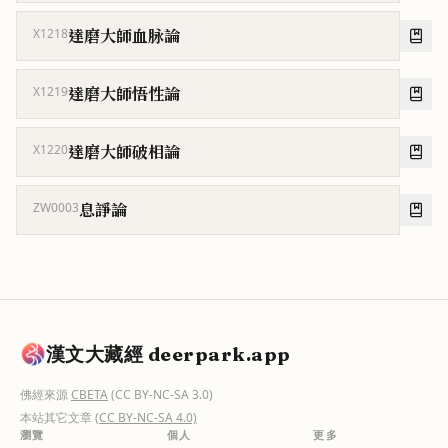
達磨大師血脉論
X1218
達磨大師悟性論
X1219
達磨大師破相論
X1220
息諍論
ZW0003
漢文大藏經 deerpark.app
佛經來源
CBETA
(CC BY-NC-SA 3.0)
本站其它文章
(CC BY-NC-SA 4.0)
瀏覽
個人
更多