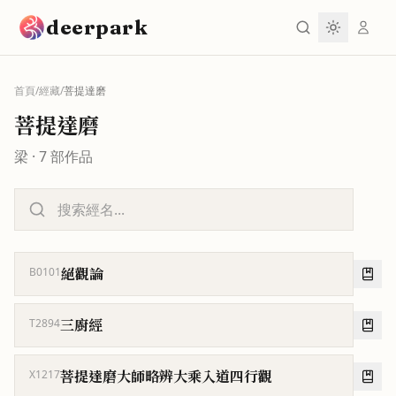
跳到主要內容
deerpark
首頁
/
經藏
/
菩提達磨
菩提達磨
梁
·
7
部作品
絕觀論
B0101
三廚經
T2894
菩提達磨大師略辨大乘入道四行觀
X1217