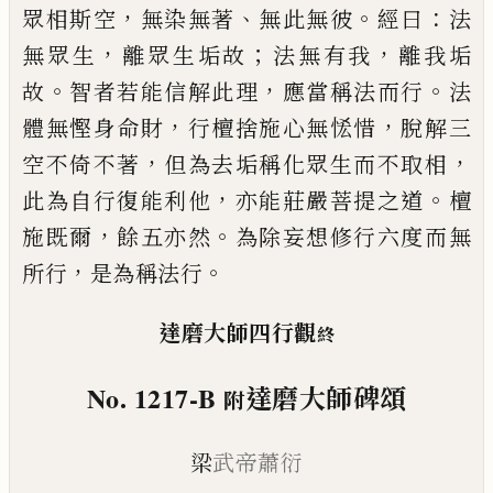
，
、
。
：
眾相斯空
無
染無著
無此無彼
經曰
法
，
；
，
無眾生
離眾生垢故
法無
有我
離我垢
。
，
。
故
智者若能信解此理
應當稱法而行
法
，
，
體無慳身命財
行檀捨施心無恡惜
脫解三
，
，
空不
倚不著
但為去垢稱化眾生而不取相
，
。
此為自行復
能利他
亦能莊嚴菩提之道
檀
，
。
施既爾
餘五亦然
為
除妄想修行六度而無
，
。
所行
是為稱法行
達磨大師四行觀
終
No. 1217-B
達磨大師
碑
頌
附
梁
武帝蕭衍