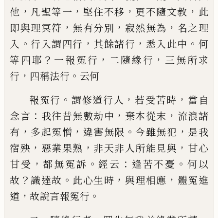
，
，
，
，
他
凡聖等一
堅住不移
更不隨文教
此
，
，
，
即與理
冥符
無有分別
寂然無為
名之理
。
，
，
。
入
行入謂四行
其
餘諸行
悉入此中
何
？
，
，
等四耶
一報冤行
二隨緣行
三
無所求
，
。
行
四稱法行
云何
。
，
，
報冤行
謂修道行人
若受苦時
當自
：
，
，
念言
我往昔無
數劫中
棄本從末
流浪諸
，
，
。
，
有
多起冤憎
違害無限
今
雖無犯
是我
，
，
，
宿殃
惡業果熟
非天非人所能見與
甘
心
，
。
：
。
甘受
都無冤訴
經云
逢苦不憂
何以
？
。
，
，
故
識達故
此
心生時
與理相應
體冤進
，
。
道
故說言報冤行