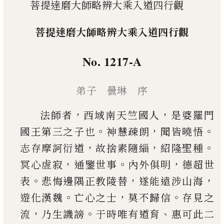
菩提達磨大師略辨大乘入道四行觀
菩提達磨大師略辨大乘入道四行觀
No. 1217-A
弟子 曇琳 序
，
，
法師者
西域南天竺國人
是婆羅門
。
，
。
國王第三之
子也
神慧疎朗
聞皆曉悟
，
，
。
志存摩訶衍道
故捨素
隨緇
紹隆聖種
，
。
，
冥心虗寂
通鑒世事
內外俱明
德
超世
。
，
，
表
悲悔邊隅正教陵替
遂能遠涉山海
。
，
。
遊化
漢魏
亡心之士
莫不歸信
存見之
，
。
、
流
乃生譏謗
于
時唯有道育
惠可此二