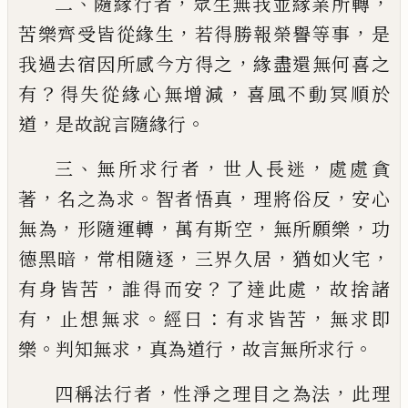
、
，
，
二
隨緣行者
眾生無我並緣業所轉
，
，
苦樂齊受皆從
緣生
若得勝報榮譽等事
是
，
我過去宿因所感今方
得之
緣盡還無何喜之
？
，
有
得失從緣心無增減
喜風
不動冥順於
，
。
道
是故說言隨緣行
、
，
，
三
無所求行者
世人長迷
處處貪
，
。
，
，
著
名之為求
智者
悟真
理將俗反
安心
，
，
，
，
無為
形隨運轉
萬有斯空
無所
願樂
功
，
，
，
，
德黑暗
常相隨逐
三界久居
猶如火宅
，
？
，
有身
皆苦
誰得而安
了達此處
故捨諸
，
。
：
，
有
止想無求
經曰
有求皆苦
無求即
。
，
，
。
樂
判知無求
真為道行
故言無所
求行
，
，
四稱法行者
性淨之理目之為法
此理