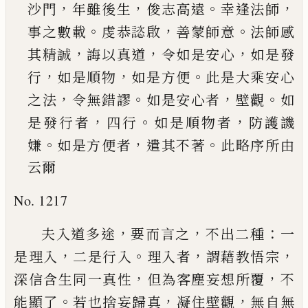
，
，
。
，
沙門
年雖後生
俊志高遠
幸逢法師
。
，
。
事之數載
虔恭
𧫎
啟
善蒙師意
法師感
，
，
，
其精誠
誨以真道
令如是安心
如是發
，
，
。
行
如是順
物
如是方便
此是大乘安心
，
。
，
。
之法
令無錯謬
如是
安心者
壁觀
如
，
。
，
是發行者
四行
如是順物者
防護
譏
。
，
。
嫌
如是方便者
遣其不著
此略序所由
云爾
No. 1217
，
，
：
夫入道多途
要而言之
不出二種
一
，
。
，
，
是理入
二是行
入
理入者
謂藉教悟宗
，
，
深信含生同一真性
但為客
塵妄想所覆
不
。
，
，
能顯了
若也捨妄歸真
凝住壁觀
無
自無