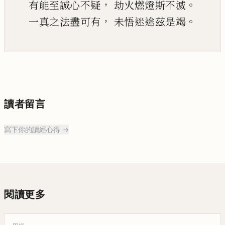
，
。
有能至誠心不疑
劫火燃燈斯不滅
，
。
一真之法盡可有
未悟迷途茲是竭
讀者留言
寫下你的讀經心得 →
閱讀更多