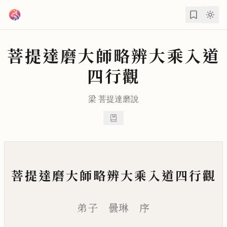
跳到主要內容
菩提達磨大師略辨大乘入道
四行觀
梁
菩提達磨
說
菩提達磨大師略辨大乘入道四行觀
弟子 曇琳 序