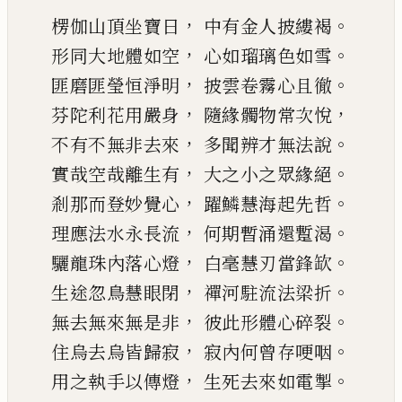
，
。
楞伽山頂坐寶日
中有金人披縷褐
，
。
形同大地體如空
心如瑠璃色如雪
，
。
匪磨匪瑩恒淨明
披雲卷霧心且徹
，
，
芬陀利花用嚴身
隨緣髑物常
次悅
，
。
不有不無非去來
多聞辨才無法說
，
。
實哉空哉離生有
大之小之眾緣絕
，
。
剎那而登妙覺心
躍鱗慧海起先哲
，
。
理應法水永長流
何期暫涌還蹔渴
，
。
驪龍珠內落心燈
白毫慧刃當鋒缼
，
。
生途忽
鳥慧眼閉
禪河駐流法梁折
，
。
無去無來無是非
彼此形體心碎裂
，
。
住
烏去烏皆歸寂
寂內何曾存哽咽
，
。
用之執手以傳燈
生死去來如電掣