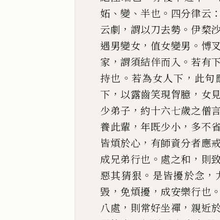
、
、
。
妬
變
半也
四分律云
，
。
云劇
謂以刀去勢
伊棃
，
。
遇男變女
值女變男
愽
，
。
家
謂須
結伴而入
若有
。
，
持也
若為女人下
此句
，
，
下
以露齒笑現胷臆
女
，
少弟子
約十六七
歲之僧
，
，
養
此輩
年既少小
多不
，
皆煩於心
有師資分者應
。
，
成兄弟行也
處之和
則
。
，
惡其猜
狠
是皆擾於念
，
，
毀
免煩擾
成安樂行也
，
，
八處
則常好坐禪
親近