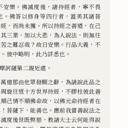
。
，
，
不安
樂
佛滅度後
諸持經者
寧不畏
。
，
也
佛答以修身等四行者
蓋美其諸菩
，
。
，
持經
而尚未獲
所以持經之
善道
在
己
，
，
，
正其三業
加以
大悲
為人說法
則無往
？
。
，
危苦之難忍哉
故曰安樂
行品大義
不
。
，
。
行
彼中略明
此乃詳悉也
。
摩訶薩第二親近處
，
十萬億那由他眾發願之辭
為請說此品之
，
得周旋往
返十方世界持經
不膠柱彼此善
，
但順
己
情不順佛命故
以佛元命持經者
在
！
，
。
尊
菩薩下
能善也
應
前我當善說法之
，
佛滅度
後世既弊惡
教諸大士云何能得說