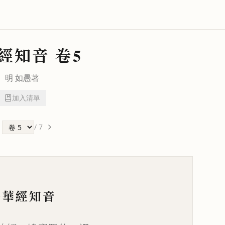
經知音
卷5
明
如愚
著
加入清單
/
7
法華經知音