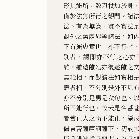
，
形其能所
致刀杖加於身
。
脩於法無所行之觀門
諸
、
、
法
有為無為
實不實法
，
觀外之蘊處界等諸法
如
。
下有無虗實也
亦不
行者
，
別
者
謂即亦不行之心亦
，
離
離遠離幻亦復遠離之
，
無我相
而觀諸
法如實相
，
壽者相
不分別是外不見
。
亦不分別是男是女句
也
。
所
不能行也
故云是名菩
，
者當止人之所不能止
攝
，
偈言菩薩摩訶薩下
初戒
，
臣
等誹謗說我惡者
以我