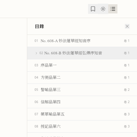
目錄
No. 608-A 妙法蓮華經知音序
01
卷 1
No. 608-B 妙法蓮華經弘傳序知音
02
卷 1
序品第一
03
卷 1
方便品第二
04
卷 1
譬喻品第三
05
卷 2
信解品第四
06
卷 2
藥草喻品第五
07
卷 3
授記品第六
08
卷 3