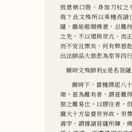
，
致意嫉口毀
身加刀杖之
？
哉
此文殊所以乘
機而請
，
，
薩
雖能敬順佛意
忍難
，
，
之先
不以道與世亢
而
，
而不安且樂矣
何有弊惡
出法師品
大慈悲為室等四
爾時文殊師利
是名菩薩
至
，
爾時下
當機牒起八
。
，
端
甚為難有者
謂甚難
。
，
惡之難易也
以
膠
住者
。
廣大十方娑婆世界故
世
，
，
善字
謂據諸菩薩所陳