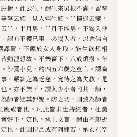
：
，
，
。
扇搋
此云生
謂生來
男根不滿
留拏
，
。
，
沙等拏云
妬
見人婬生妬
半擇迦云變
，
，
。
叉云半
半月男
半月不能男
不獨入他
，
，
，
下
謂有不獲
已
事
必獨入者
以念
佛自
，
。
應譯置
不應於女人
身取
能生欲想相
。
，
。
見皆動
淫想故
不樂畜下
八戒煩撥
年
。
，
。
言
沙彌小兒
約四五六歲之童言
謂畜
，
，
，
省事
嚴訓之為乏慈
寬待之
為失教
是
。
，
，
戒也
亦不樂
下
謂與少小者同共一師
。
，
致為師者疑其狎妮
防之切
則致為師者
。
，
尤應戒者也
凡此皆末世持經者
杜譏
。
，
。
，
常好下
定也
承上文
言
謂由不親近
。
，
於定也
此
因持品或有阿練若
納衣在空