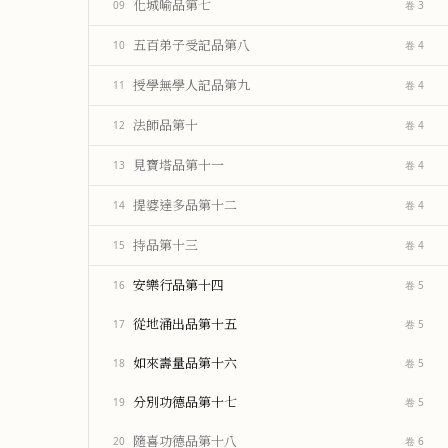
化城喻品第七
09
卷 3
五百弟子受記品第八
10
卷 4
授學無學人記品第九
11
卷 4
法師品第十
12
卷 4
見寶塔品第十一
13
卷 4
提婆達多品第十二
14
卷 4
持品第十三
15
卷 4
安樂行品第十四
16
卷 5
從地涌出品第十五
17
卷 5
如來壽量品第十六
18
卷 5
分別功德品第十七
19
卷 5
隨喜功德品第十八
20
卷 6