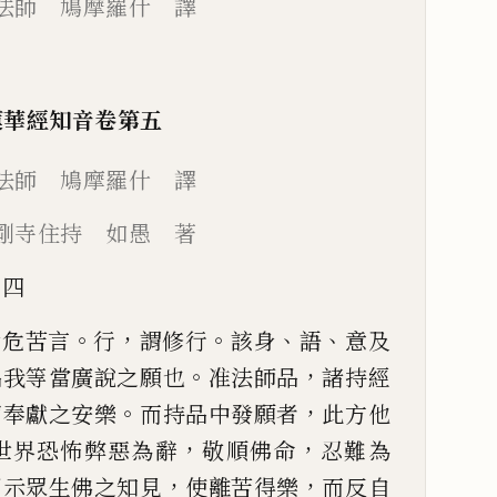
法師 鳩摩羅什 譯
蓮華經知音卷第五
法師 鳩摩羅什 譯
剛寺住持 如愚 著
十四
。
，
。
、
、
世危苦言
行
謂修行
該身
語
意及
。
，
品我等當廣說之
願也
准法師品
諸持經
。
，
寶
奉獻之安樂
而持品中發願者
此方他
，
，
世界恐怖弊惡為辭
敬順佛命
忍難
為
，
，
開示眾生佛之知見
使
離苦得樂
而反自