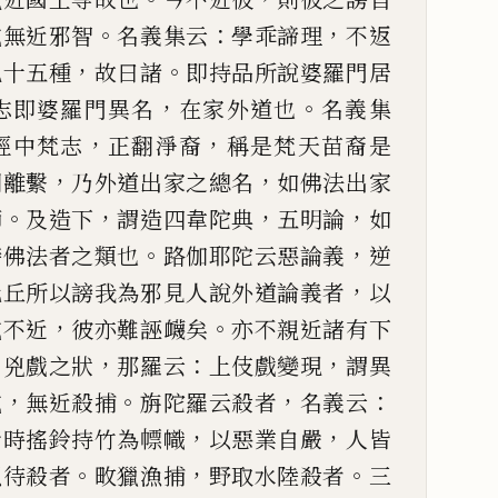
。
：
，
戒無近邪
智
名義集云
學乖諦理
不返
，
。
九十五種
故曰諸
即持品所說婆羅門居
，
。
志即婆羅門異名
在家外道也
名義集
，
，
經中梵志
正翻淨
裔
稱是梵天苗裔是
，
，
翻離繫
乃外道出家之總名
如佛法出家
。
，
，
，
師
及造下
謂造四韋陀典
五明論
如
。
，
謗佛法者之類也
路伽耶
陀云惡論義
逆
，
比丘所
以謗我為邪見人說外道論義者
以
，
。
戒不近
彼亦難誣衊矣
亦不親近諸
有下
。
，
：
，
兇戲之狀
那羅云
上伎戲變現
謂異
，
。
，
：
戒
無
近殺捕
旃陀羅云殺者
名義云
，
，
行時搖鈴持竹為幖幟
以惡業自嚴
人皆
。
，
。
以待殺者
畋獵漁捕
野取水
陸殺者
三