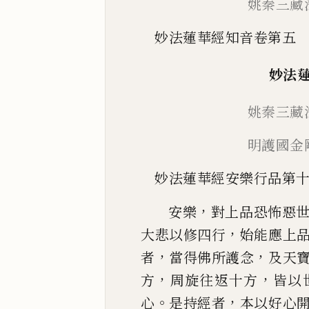
姚秦三藏
妙法蓮華經知音卷第五
妙法
姚秦三藏
明護國金
妙法蓮華經安樂行品第
，
安樂
對上品恐怖惡
，
大悲以修四行
始能應上
，
，
者
當得佛所護念
及天
，
，
方
周旋往
返十方
皆以
。
，
心
是持經者
本以好心