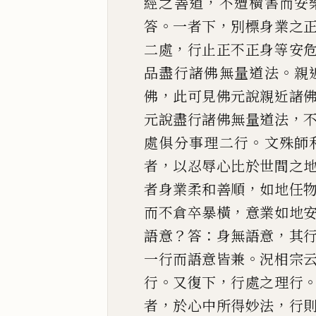
，
經之善道
不
遭橫害而安
。
，
答
一者下
別標身業之
，
二處
行止正不正身等安
。
品盡行諸佛無
量道法
親
，
佛
此可見佛元說親近諸
，
元說盡行諸佛無量道法
。
處俱分事理
二行
文殊師
，
者
以忍辱心比於世間之
，
者身業柔和善順
如地任
，
而不倉卒暴
橫
意業如地
？
：
，
語意
答
身無語意
其
。
一行而語意皆兼
況相宗
。
，
行
又復下
行處
之理行
，
，
者
於
心中所得妙法
行