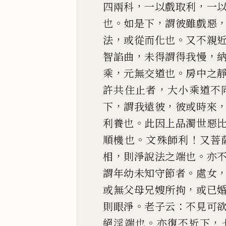
，
，
四兩科
一以戲取利
一
。
，
也
如是下
謂彼雖戲惡
，
。
法
或從而
化也
又不親
，
，
智諂曲
未得謂得我慢
，
。
乘
元無交道也
房中之
，
許共住止者
大
小乘道不
，
，
下
謂我遠彼
彼或時來
。
利養也
此因上品濁世惡
。
！
順機也
文殊師利
又
菩
，
。
相
則淨
說法之端也
亦
。
謂年幼未知守節者
處女
，
或無父母兄嫂所拘
或
已
。
：
則眼淨
老子
云
不見可
。
，
絕淫端也
亦復不近下