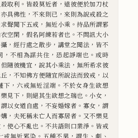
。
，
以殺取利
皆殺
莫近者
遠彼便於加刀杖
，
，
，
亦具佛性
不來則
已
來則為說戒殺之
，
。
近求聲聞下五戒
無近小乘
持品所
謂邪
，
。
納衣空閑
假名阿練
若者也
不問訊大小
，
，
，
靜攝
經行處之散步
講堂之聞法
皆不
，
，
。
同
不相為謀共住
恐起諍端也
或時
，
，
，
但隨彼機宜
說其小乘法
無
所希求彼
，
，
比丘
不知佛
方便隨宜所說法而致戒
以
，
。
薩下
六戒無近淫端
不於女身生欲想
，
。
，
不樂見下
則絕其生欲想之瑞也
小女
，
，
。
，
謂以女道自處
不
妄婚嫁者
寡女
謂
，
。
婚媾
夫死稱未亡人而寡居者
又不樂見
，
。
。
欲
使心不亂也
不共語則口業淨
皆戒
。
，
、
、
七戒無近邪染
五種不男
謂生
劇