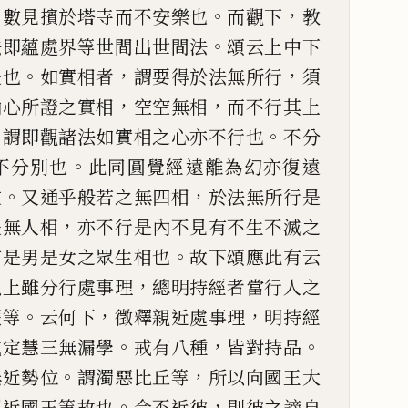
，
。
，
數見擯於塔
寺而不安樂也
而觀下
教
。
法即蘊處界等世間出世間法
頌云上中下
。
，
，
是也
如實相者
謂要得於法
無所行
須
，
，
內心所證之
實相
空空無相
而不行其上
，
。
謂即觀諸法如實相之心亦不行也
不分
。
不分別也
此同圓覺經遠
離為幻亦復遠
。
，
文
又通
乎般若之無四相
於法無所行是
，
是無人相
亦不行是內不見有不生不
滅之
。
有是男是女之眾
生相也
故下頌應此有云
，
以上雖分行處事理
總明持經者當行人之
。
，
，
薩等
云何下
徵釋親近處
事理
明持經
。
，
。
戒定慧三
無漏學
戒有八種
皆對持品
。
，
無近勢位
謂濁惡比丘等
所以向國王大
。
，
親近國王等故也
今不近
彼
則彼之謗自