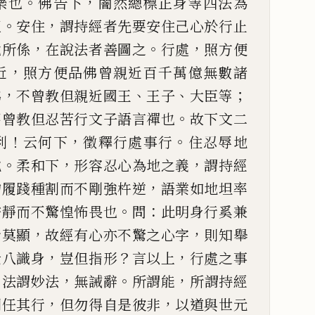
。
，
樂也
佛告下
闇然總標正身等四法
為
。
，
正
安住
謂持經者先要
安住
己
心於行止
，
。
，
危所
係
在說法者善圖之
行處
照方便
，
近
照方便品佛曾親近百千萬億無數
諸
，
、
、
；
佛
不曾教但親近國
王
王子
大臣等
。
不曾教
但忍苦行文
子語言禪也
故下文二
！
，
。
利
云何下
徵釋行處事行
住忍辱地
。
，
，
地
柔和下
形容忍心為
地之義
謂持經
，
物履踐
種割而不剛強杵逆
語業如地坦率
。
：
安靜而不驚惶怖畏也
問
此明身行
奚兼
，
，
行莫顯
故經有心亦不
驚之心字
則知舉
，
？
，
云八
識身
豈但指形
言以上
行處之事
。
，
。
，
法謂妙法
無誡辭
所謂能
所謂持經
，
，
則任其行
但勿得自是彼非
以
道與世元