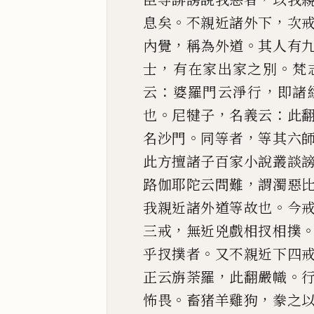
。
，
息矣
不親近諸外下
次
，
。
內覺
稱為外道
其人
有
，
。
士
有
在家出家之別
梵
：
，
云
婆羅門云淨行
即諸
。
，
：
也
尼犍子
名義云
此
。
，
名沙門
同等者
等其六
此方
擅諸子百家小說叢談
，
路伽耶陀云問難
謂濁惡
。
我親近諸外
道等故也
今
，
三戒
無近兇戲相扠相撲
。
乎扠撲者
又不親近下四
，
。
正云旃荼羅
此翻
嚴幟
。
，
怖
畏
畜猪羊雞狗
豢之