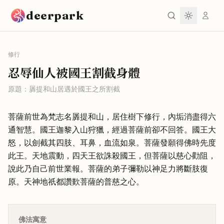
跳到主要內容
deerpark
修行
忍辱仙人被國王割截身體
原題：
羼提和山居遇於國王之所割截
菩薩前世為梵志名羼提和山，居住樹下修行，內垢消盡得六
通智慧。國王迦黎入山狩獵，經過菩薩前卻不回答。國王大
怒，以劍截其四肢、耳鼻，血流如泉。菩薩發願得佛時先度
此王。天地震動，四天王欲誅殺國王，但菩薩以慈心勸阻，
說此乃自己前世業報。菩薩的弟子彌勒以神足力將斷肢復
原。天神地祇都讚歎菩薩的普慈之心。
佛法寓意