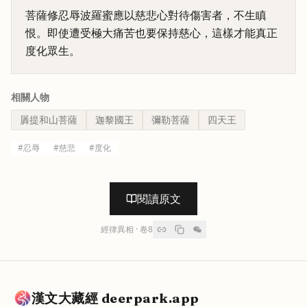
菩薩修忍辱波羅蜜應以慈悲心對待傷害者，不生瞋
恨。即使遭受極大痛苦也要保持慈心，這樣才能真正
度化眾生。
相關人物
羼提和山菩薩
迦黎國王
彌勒菩薩
四天王
#
忍辱
#
慈悲
#
度化
閱讀原文
經律異相
· 卷
8
漢文大藏經 deerpark.app