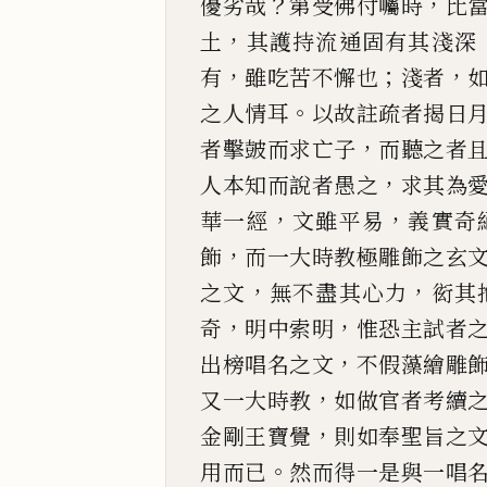
？
，
優劣哉
第受佛付囑時
比
，
土
其護持流通固有其淺深
，
；
，
有
雖吃苦不懈也
淺者
。
之人情
耳
以故註疏者揭日
，
者擊皷而求亡子
而聽之者
，
人本知而說者愚之
求
其為
，
，
華一
經
文雖平易
義實奇
，
飾
而一大時教極雕飾之玄
，
，
之文
無不盡其心力
衒其
，
，
奇
明中索明
惟恐
主試者
，
出
榜唱名之文
不假藻繪雕
，
又一大時教
如做官者考續
，
金剛王寶覺
則如奉
聖旨之
。
用而
已
然而得一是與一唱