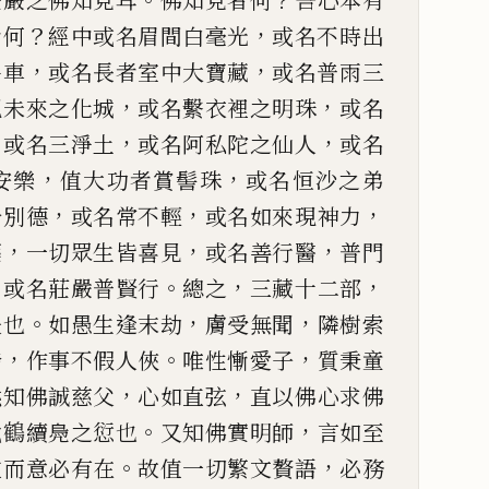
莊嚴之佛知見耳
佛知見者何
吾心本有
？
，
者何
經中或名眉間白毫光
或名
不時出
，
，
牛車
或名長者
室中大寶藏
或名普雨三
，
，
現未來之化城
或名繫衣裡之明珠
或名
，
，
，
或名三淨土
或名阿私陀之仙
人
或名
，
，
安樂
值大功者
賞髻珠
或名恒沙之弟
，
，
，
分
別德
或名常不輕
或名如來現神力
，
，
，
藥
一切眾生皆喜見
或名善行醫
普門
，
。
，
，
或名莊嚴普賢行
總之
三藏十二部
。
，
，
矢也
如愚
生逢末劫
膚受無聞
隣樹索
，
。
，
發
作事不假人俠
唯性慚愛子
質秉童
，
，
然知佛誠慈父
心如直弦
直以佛心求
佛
。
，
截
鶴
續鳧之愆也
又知
佛實明師
言如至
。
，
重而意
必有在
故值一切繁文贅語
必務