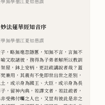
菴學無學僧江夏如愚譔
妙法蓮華經知音序
菴學無學僧江夏如愚譔
，
，
，
愛子
略無毫忽隱慝
知無不
言
言無不
，
不喻又取諸彼
務得為子弟者解所以教訓
，
，
？
中架屋
鉢上安柄
更註疏講說者哉
蓋
，
，
華梵兼用
其義有不免即世出世
之差別
，
、
，
此土
或示身
為國王
大臣
或示身為長
，
，
，
，
釋
子
留神內典
若譯文者
若註疏者
，
無非受佛付囑之人也
又豈有彼此是非之