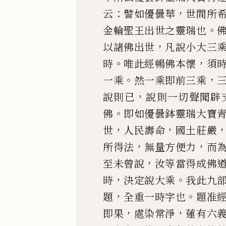
：
，
云
譬如優曇華
世
間所
。
金輪
聖王出世之靈瑞也
，
以諸佛出世
凡說小大三
。
，
時
唯此經暢佛本懷
須
。
，
一乘
然
一乘即前三乘
，
說則
已
說則一切聲聞辟
。
佛
即如優曇鉢靈瑞大寶
，
，
世
人民
壽命
國土莊嚴
，
，
所得法
無量方便力
而
，
至未曾說
汝等當得成佛
，
。
時
決定說大乘
我
此九
，
。
題
全重一時字也
題准
，
，
即果
處染常淨
蓮有六