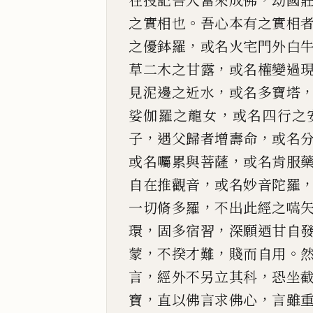
在授記吾人當來成佛
劫國
。
之實相也
吾心本有之實相
，
之優鉢羅
或名火宅門外白
，
草二木之甘露
或名權變
過
，
見泥邊
之近水
或名多寶塔
，
娑伽羅之龍女
或名四行之
，
，
子
遇父歸者增壽命
或名
，
或名囑累與菩
薩
或名肯服
，
自在推觀音
或名妙音陀羅
，
一切脩多羅
不出此經之
𡀢
，
，
環
固多宿習
深願迺甘
自
，
，
。
蒙
不揆才
難
賤而自用
，
，
言
經外不另立其科
恐坐
，
，
寶
直以佛言求佛心
言雖