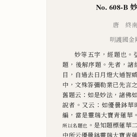
No. 608-B
妙
唐 終
明護國金
，
。
妙等五字
經題也
，
。
，
題
後解序題
先者
諸
，
目
自過去日月燈大通智
，
中
文殊答彌
勒業
已
先言
：
，
舊題云
如是妙法
諸佛
。
：
說者
又云
如優曇鉢華
，
編
當是靈瑞大
寶青蓮華
。
是知題標蓮華
所
以名題也
中所云優曇鉢靈瑞大寶青