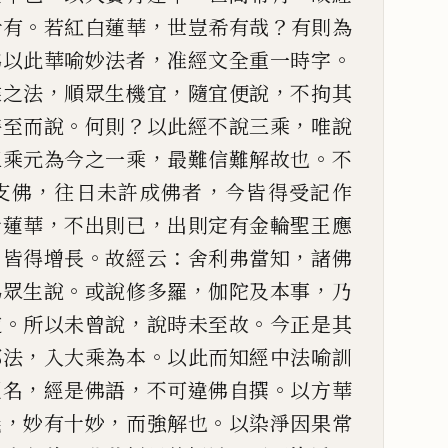
。
，
？
希有
若紅白蓮華
世豈希有哉
有則為
，
。
佛以此華喻妙法者
准經文
全重一時字
，
，
，
乘之法
順
眾生機宜
隨宜便說
不拘其
。
？
，
時至而說
何則
以此經不說三乘
唯說
，
。
三乘元為今之一乘
最難信難解
故也
不
，
，
支佛
往日未許
成佛者
今皆得受記作
，
，
青蓮華
不出則
已
出則定有金輪聖王應
，
。
：
，
皆得增長
故經云
舍利弗當知
諸
佛
。
，
，
為眾生說
或說修多羅
伽陀及本事
乃
。
，
。
道
所以
未曾說
說時未至故
今正是其
，
。
部法
入大乘為本
以此而知經中法喻訓
，
，
。
經名
經是佛語
不可違佛自
撰
以方華
，
，
。
義
妙有十妙
而
強解也
以染淨因果常