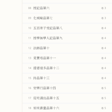
授記品第六
08
卷 3
化城喻品第七
09
卷 3
五百弟子受記品第八
10
卷 4
授學無學人記品第九
11
卷 4
法師品第十
12
卷 4
見寶塔品第十一
13
卷 4
提婆達多品第十二
14
卷 4
持品第十三
15
卷 4
安樂行品第十四
16
卷 5
從地涌出品第十五
17
卷 5
如來壽量品第十六
18
卷 5