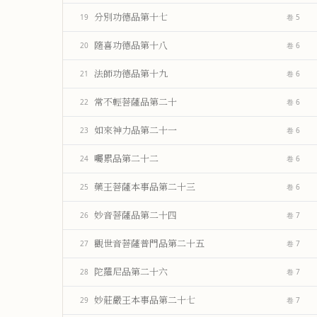
分別功德品第十七
19
卷 5
隨喜功德品第十八
20
卷 6
法師功德品第十九
21
卷 6
常不輕菩薩品第二十
22
卷 6
如來神力品第二十一
23
卷 6
囑累品第二十二
24
卷 6
藥王菩薩本事品第二十三
25
卷 6
妙音菩薩品第二十四
26
卷 7
觀世音菩薩普門品第二十五
27
卷 7
陀羅尼品第二十六
28
卷 7
妙莊嚴王本事品第二十七
29
卷 7