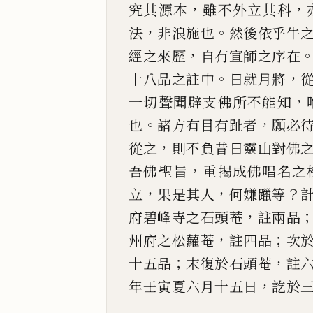
，
，
究其源本
雖不外
立其科
，
。
法
非
浪施也
然後依乎牛
，
經之來歷
自有宣師之序在
。
，
十八品之註中
日就月將
，
一切聲聞辟支
佛所不能知
。
，
也
諸方有目有趾者
願必
，
從之
則不負昔日靈山對佛
，
吾
佛聖旨
重揭成佛唱名之
，
，
？
立
果是其人
何嫌躐等
，
府碧峰寺之石頭菴
註兩品
，
；
州府之松蘿菴
註四品
次
；
，
十五品
末復於石頭菴
註
，
年壬寅夏六月十五日
訖於