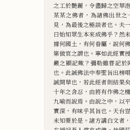
，
之工於艶麗
令盡歸之空華
，
某某之佛者
為諸
佛出世之
，
。
見
為最後之極談者也
夫
？
曰始知眾生本來成佛乎
然
，
，
據何國土
有何眷屬
說何
。
第做
官之謂也
寧如此經實
？
嚴之顯記歟
彌勒雖甞記於
。
也
此誠佛法中奉聖
旨出榜
，
誠
開華也
若此經者則結果
，
十年之含忍
由將有作佛之
。
，
九喻而說焉
由說之
中
以
，
。
實深
有味乎其旨也
天台
。
未知要於是
諸方講白文者
，