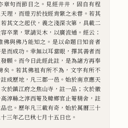
。
，
亦章句而節目之
見經井井
固自有程
，
。
之天理
而遊刃於技經肯綮之
未甞
若其
。
，
，
若其文之起
伏
義之淺深次第
具載二
，
，
。
：
從容卒業
眾請災木
以廣流通
經云
。
唯佛與佛乃能知之
是以命題曰知音
者
。
，
待是而成功
幸無以耳
當眼
擇其善者而
。
，
之發
願
而今日此經此註
是為諸方再奉
。
，
榜矣
若其佛祖有所不為
文字有所不
，
。
計註成歷地
凡
三郡一邑
始於
南京應天
；
，
；
次於鎮江府
之焦山寺
註一品
次於徽
，
於高淳縣之淳西菴及韓鄉官止菴精舍
註
。
，
六品也
歷年凡三載有奇
始於
萬曆三十
。
三十三年乙
巳秋七月十五日也