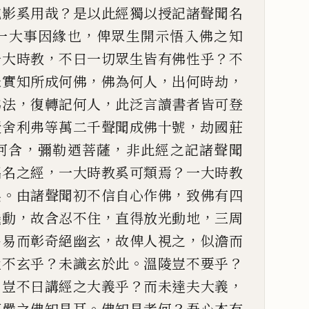
？
泡影奚用
哉
是以此經獨以授記諸聲聞名
，
一大事因緣也
俾眾生開示悟入佛之知
，
？
一大時教
不曰一切眾生
皆有佛性乎
不
，
，
，
未實知
所成何佛
佛為何人
出何時劫
，
，
佛法
復轉記何人
此泛言讀書者皆可登
，
授舍利弗等萬二千聲聞成
佛十號
劫國莊
，
，
阿含
彌
勒迺菩薩
非此經之記諸聲聞
，
？
唱名之經
一大時教奚可類焉
一大時教
。
，
矣
由諸聲聞初不信自心
作佛
致佛有四
，
，
，
機動
故
含忍不住
直得放光動地
三周
，
，
平易而彰奇絕幽玄
故俾人視之
似澹而
？
。
？
豈不玄乎
未識玄於此
溫陵豈
不要乎
，
？
，
豈不曰講經之
大義乎
而未達夫大義
。
？