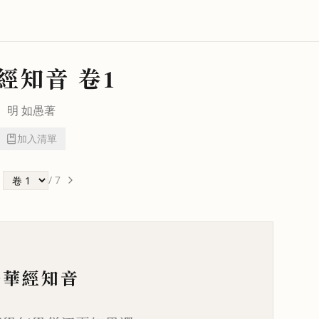
經知音
卷1
明
如愚
著
加入清單
/
7
法華經知音