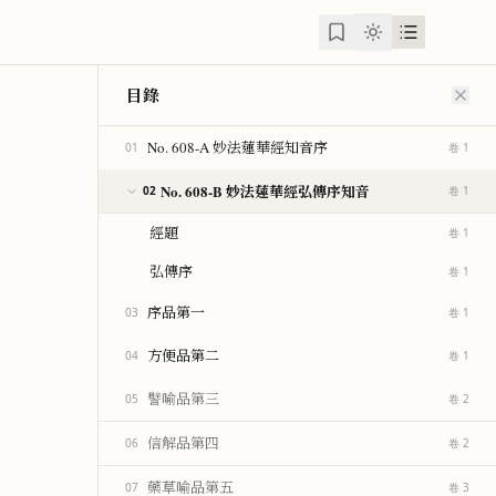
目錄
No. 608-A 妙法蓮華經知音序
01
卷 1
No. 608-B 妙法蓮華經弘傳序知音
02
卷 1
經題
卷 1
弘傳序
卷 1
序品第一
03
卷 1
方便品第二
04
卷 1
譬喻品第三
05
卷 2
信解品第四
06
卷 2
藥草喻品第五
07
卷 3