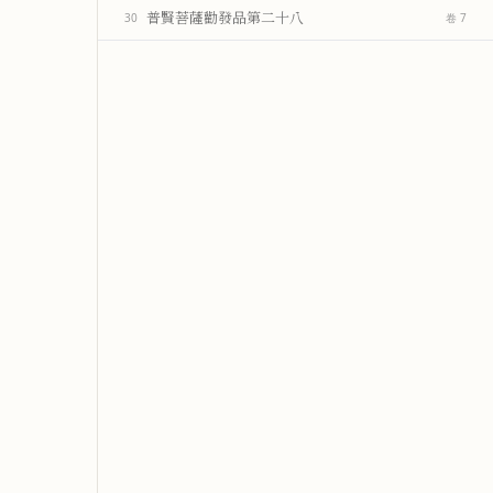
普賢菩薩勸發品第二十八
30
卷 7