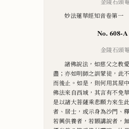
金陵石頭
妙法蓮華經知音卷第一
No. 608-A
金陵石頭
，
諸佛說法
如慈父之教
；
，
盡
亦如明師之訓蒙徒
此
。
，
而後止
如是
則何用其
屋
，
佛法來自
西域
其言有不免
是以諸大菩薩乘悲願力來生
、
，
、
者
居士
或示身為沙門
，
，
若興供養者
若顓
講說者