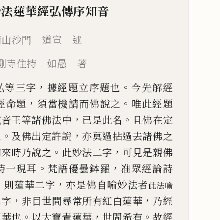
法蓮華經弘傳序知音
南山沙門 道宣 述
剛寺住持 如愚 著
，
。
弘等三字
據經題立序題也
今
先解經
，
。
經命題
須當機請而
佛說之
唯此經題
，
。
威音
王等諸佛法中
已
是此名
且佛在定
。
，
之
及佛出定許說
亦莫過拈過去諸
佛之
。
，
如來時乃說之
此妙
法二字
可見是親佛
。
，
時一
現耳
梵語優曇鉢羅
准眾經論詩
。
，
則蓮華二字
亦是佛自喻妙法者
此法喻
，
，
二字
非目世間尋常所有紅
白蓮華
乃經
。
，
。
蓮華也
以大寶青蓮華
世間希有
故經