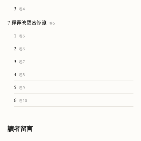
3
卷
4
7 釋禪波羅蜜修證
卷
5
1
卷
5
2
卷
6
3
卷
7
4
卷
8
5
卷
9
6
卷
10
讀者留言