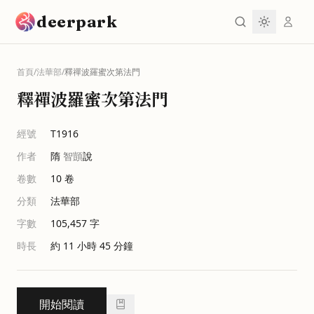
跳到主要內容
deerpark
首頁
/
法華部
/
釋禪波羅蜜次第法門
釋禪波羅蜜次第法門
經號
T1916
作者
隋
智顗
說
卷數
10
卷
分類
法華部
字數
105,457
字
時長
約 11 小時 45 分鐘
開始閱讀