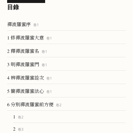
目錄
禪波羅蜜序
卷
1
1 修禪波羅蜜大意
卷
1
2 釋禪波羅蜜名
卷
1
3 明禪波羅蜜門
卷
1
4 辨禪波羅蜜詮次
卷
1
5 簡禪波羅蜜法心
卷
1
6 分別禪波羅蜜前方便
卷
2
1
卷
2
2
卷
3