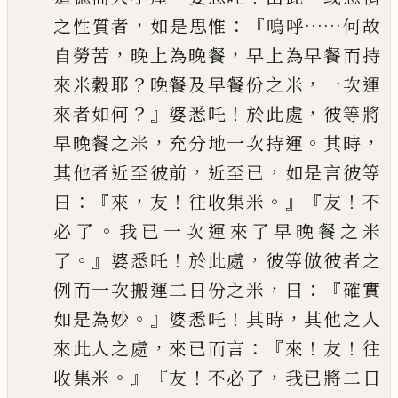
，
：『
……
之性質者
如是
思惟
嗚呼
何故
，
，
自勞苦
晚上為晚餐
早上為早餐而持
？
，
來米穀耶
晚餐及早
餐份之米
一次運
？』
！
，
來者如何
婆悉吒
於此處
彼等將
，
。
，
早晚餐之米
充分地一次
持運
其時
，
，
其他者近至彼前
近至已
如是言彼等
：『
，
！
。』
『
！
曰
來
友
往收集米
友
不
。
必了
我已一次運來了早晚餐之米
。』
！
，
了
婆悉吒
於此處
彼等倣彼者之
，
：『
例而一次搬運二日份之米
曰
確實
。』
！
，
如是為妙
婆悉吒
其時
其他之人
，
：『
！
！
來此
人之處
來已而言
來
友
往
。』『
！
，
收集米
友
不必了
我已將二日