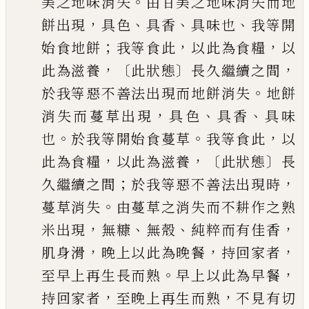
。
美之地味消失
由甘美之地味消失而地
，
、
、
、
餅出現
具色
具香
具味也
我等開
；
，
，
始食地餅
我等食此
以此為食糧
以
，〔
〕
，
此為
滋養
此狀態
長久繼續之間
。
於我等惡不善法出現而地餅消失
地餅
，
、
、
消失而蔓草
出現
具色
具香
具味
。
。
，
也
於我等開始食蔓草
我等食此
以
，
，〔
〕
此為食糧
以此為
滋養
此狀態
長
；
，
久繼續之間
於我等惡不善法出現時
。
蔓草消失
由蔓草之消失
而不耕作之熟
，
、
、
，
米出現
無糠
無殼
純粹而有佳香
，
，
，
肌身滑
晚上以此為晚餐
持
回家者
。
，
至早上再生長而熟
早上以此為早餐
，
，
持回家者
至晚上再生而熟
不見
有切