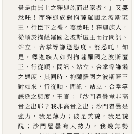
。』
曇是由無上之釋迦族而出家者
又婆
！
悉吒
而
釋迦族對拘薩羅國之波斯匿
，
。
！
，
王
行臣下之禮
婆悉吒
釋迦族人
、
從順於拘薩羅國
之波斯匿王而行問訊
、
。
！
站立
合掌等謙遜態度
婆悉吒
如
，
是
釋迦族人如對拘薩
羅國之波斯匿
，
、
、
、
王
行從順
問訊
站立
合掌等謙遜
，
，
之態度
其同時
拘薩羅國之
波斯匿王
，
、
、
、
對如來
行從順
問訊
站立
合掌等
，
：『
謙遜之態度
王言
沙門瞿曇豈
非高
？
；
貴之出耶
我非高貴之出
沙門瞿曇是
，
；
，
強力
我是薄力
彼是美貌
我是貌
；
，
醜
沙門瞿曇有大勢力
我幾無勢