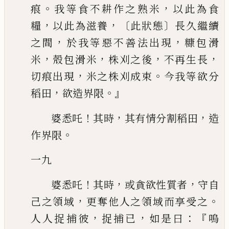
。
，
痕
我等食不耕作之熟米
以此為食
，
，〔
〕
糧
以此為滋養
此狀態
長久繼續
，
，
之間
於我等惡不善法出現
糠包滑
，
，
，
，
米
殼包滑米
株刈之後
不再生長
，
。
切痕出現
米
之株刈成束
今我等欲分
，
。』
稻田
欲造界限
！
，
，
婆悉吒
其時
其有情分割稻田
造
。
作界限
一九
！
，
，
婆悉吒
其時
或貪欲性質者
守自
，
。
己之領域
更奪他人之領域而享受之
，
，
：『
人人捉捕彼
捉捕已
如是曰
嗚