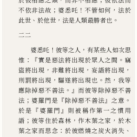
於彼相應之類
而非不相應
彼依法而
；
！
，
不依非法故
婆悉吒
不管如何
法於
、
，
。
此世
於他世
法是人類最勝者也
二二
！
，
婆悉吒
彼等之人
有某些人如次思
：『
。
惟
實是惡法將出現於眾人之間
竊
，
，
，
盜將出現
非難將出現
妄語將出現
，
。
，
刑罰將出現
驅遂將出現也
然
我等
。』
應除
掉惡不善法
而彼等除掉惡不善
；
『
』
。
法
婆羅門是
除掉惡不善法
之意
『
』
於是
婆
羅門
則被稱作第一之慣用
；
，
，
語
彼等住於森林
作木葉之家
於木
：
、
葉之家而思念
於彼燃燒之炭火消失