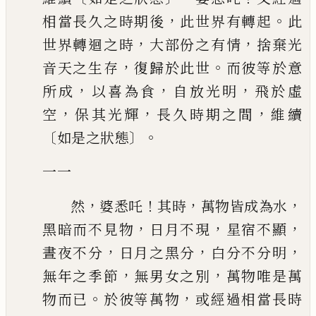
，
。
相當長久之時
期後
此世界有轉起
此
，
，
世界轉
迴
之時
大部份之有情
捨棄光
，
。
音天之生存
復歸
於此世
而彼等於意
，
，
，
所成
以喜為食
自放光明
飛於虛
，
，
，
空
保其光輝
長久時期
之間
維續
〔
〕。
如是之狀態
一一
，
！
，
，
然
婆悉吒
其時
萬物皆成為水
，
，
，
黑暗而不見物
日月不現
星宿不顯
，
，
，
晝夜不分
日月之黑分
白分不分明
，
，
無年之季節
無男女之別
萬物唯是萬
。
，
物而
已
於彼等萬物
或經過相當長時