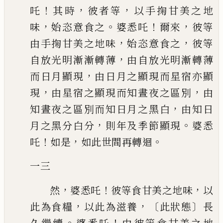
！
，
，
吒
其時
彼者等
以手掬甘美之地
，
。
！
，
味
始恣意食之
婆悉吒
爾來
彼等
，
，
由手掬甘美之地味
始恣意食之
彼等
，
自放光明漸漸轉薄
由自放光明
漸轉薄
，
而日月顯現
由日月之顯現而星宿亦顯
，
，
現
由星宿之顯現而知晝夜之區別
由
，
知晝夜之區別而知日月之黑白
由知日
，
。
月之黑分白分
則年及季節顯現
婆悉
！
，
。
吒
如是
如此世間再轉
迴
一三
，
！
，
然
婆悉吒
彼等食甘美之地味
以
，
，〔
〕
此為食糧
以此為滋養
此狀態
長
。
！