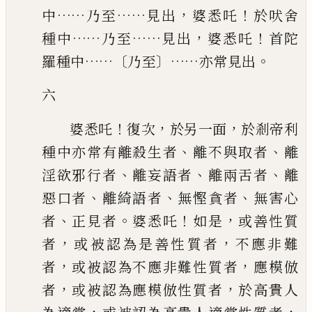
……
……
，
！
中
乃至
見出
婆悉吒
於吠舍
……
……
，
！
種
中
乃至
見出
婆悉吒
首陀
……〔
〕……
。
羅種中
乃至
亦常見出
六
！
，
，
婆悉吒
復次
於另一面
於剎帝利
、
、
種中亦常有離殺生者
離不與取者
離
、
、
、
淫
欲邪行者
離妄語者
離兩舌者
離
、
、
、
惡口者
離綺語者
無慳貪者
無害心
、
。
！
，
者
正
見者
婆悉吒
如是
或善性質
，
，
者
或被認為是善性質者
不應非難
，
，
者
或被認為
不應非難性質者
應模倣
，
，
者
或被認為應模倣性質者
於高貴人