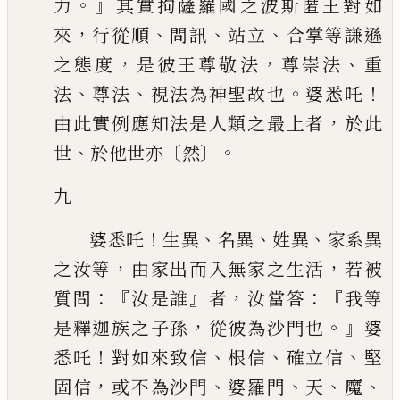
。』
力
其實拘薩羅國之波斯匿王對如
，
、
、
、
來
行從順
問
訊
站立
合掌等謙遜
，
，
、
之態度
是彼王尊敬法
尊崇法
重
、
、
。
！
法
尊法
視法為神聖
故也
婆悉吒
，
由此實例應知法是人類之最上者
於此
、
〔
〕。
世
於他世亦
然
九
！
、
、
、
婆悉吒
生異
名異
姓異
家系異
，
，
之汝等
由家出而入無家之生活
若被
：『
』
，
：『
質
問
汝是誰
者
汝當答
我等
，
。』
是釋迦族之子孫
從彼為沙門也
婆
！
、
、
、
悉吒
對如來致信
根信
確立信
堅
，
、
、
、
、
固信
或不為沙門
婆羅門
天
魔