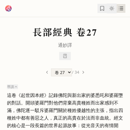
跳到主要內容
長部經典
卷27
通妙
譯
/
34
導讀
這卷《起世因本經》記錄佛陀與新出家的婆悉吒和婆羅墮
的對話。開頭婆羅門對他們背棄高貴種姓而出家感到不
滿，佛陀逐一駁斥婆羅門關於種姓優越性的主張，指出四
種姓中都有善惡之人，真正的高貴在於法而非血統。經文
的核心是一段長篇的世界起源故事：從光音天的有情開