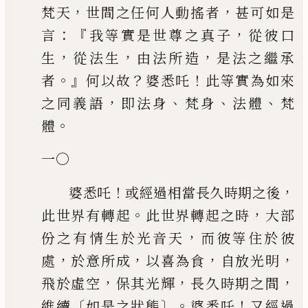
，
，
梵天
世間
之任何人動搖者
甚可如是
：『
，
言
我等實是世尊之真子
從彼口
，
，
，
生
從法生
由法
所造
是法之繼承
。』
？
！
者
何以故
婆悉吒
此等實為如來
，
、
、
、
之同義語
即法身
梵身
法體
梵
。
體
一〇
！
，
婆悉吒
或經過相當長久時期之後
。
，
此世界有轉起
此世界轉起之時
大部
，
份之有情生於光音天
而彼等住於彼
，
，
，
，
處
於意所成
以喜為食
自放光明
，
，
，
飛於虛
空
保其光輝
長久時期之間
〔
〕。
！
維續
如是之狀態
婆悉吒
又經過