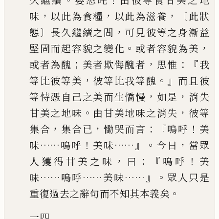
久
繼續
婆悉吒
由彼等食甘美之地
，
，
，〔
味
以此為食糧
以此為滋養
此狀
〕
，
態
長久繼
續之間
可見彼等之身漸益
。
，
堅固而起容貌之變化
或者容貌為美
；
，
：『
或者為醜
美者
欺侮醜者
思惟
我
，
。』
等比彼等美
彼等比我等醜
而且彼
，
，
等恃憑自己之美而生
憍慢
如是
消失
。
，
甘美之地味
由甘美地味之消失
彼等
，
，
：
『
！
集合
集合已
慟哭而言
嗚呼
美
……
！
……』。
，
味
嗚呼
美味
今日
當眾
，
：『
！
人獲得甘美之味
曰
嗚呼
美
……
……
……』。
味
嗚呼
美味
眾人只是
。
重復過去之辭句而不知其本義矣
一四