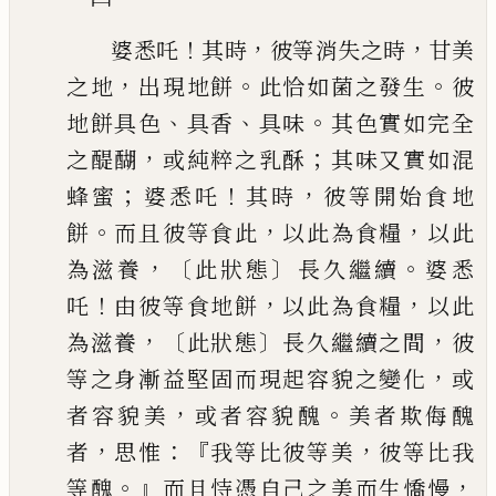
！
，
，
婆悉吒
其時
彼等消失之時
甘美
，
。
。
之地
出現地餅
此恰如菌之發生
彼
、
、
。
地餅具色
具香
具味
其色實如完全
，
；
之醍醐
或純粹之乳酥
其味又實如混
；
！
，
蜂
蜜
婆悉吒
其時
彼等開始食地
。
，
，
餅
而且彼等食此
以此為食糧
以此
，
〔
〕
。
為滋養
此狀態
長久繼續
婆悉
！
，
，
吒
由彼等食地餅
以此為食糧
以此
，〔
〕
，
為滋養
此狀態
長久繼續之間
彼
，
等之身漸益堅固而現起容貌之變化
或
，
。
者容貌美
或者容貌醜
美者欺侮醜
，
：『
，
者
思惟
我等比彼等美
彼等比我
。』
，
等醜
而且恃憑自
己
之美而生
憍慢