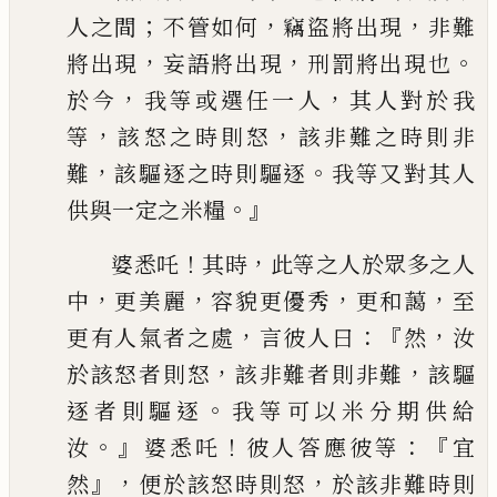
；
，
，
人
之間
不管如何
竊盜將出現
非難
，
，
。
將出現
妄語將出現
刑罰將出現也
，
，
於今
我等或選任一人
其人對於我
，
，
等
該怒之時則怒
該非難之時則非
，
。
難
該驅逐之時
則驅逐
我等又對其人
。』
供與一定之米糧
！
，
婆悉吒
其時
此等之人於眾多之人
，
，
，
，
中
更美麗
容貌更優秀
更和藹
至
，
：『
，
更
有人氣者之處
言彼人曰
然
汝
，
，
於該怒者則怒
該非難者則非難
該驅
。
逐者則
驅逐
我等可以米分期供給
。』
！
：『
汝
婆悉吒
彼人答應彼等
宜
』，
，
然
便於該怒時則
怒
於該非難時則