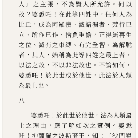
』
，
。
人
之主張
不為賢人所允許
何以
？
！
，
故
婆悉吒
在此
等四姓中
任何人為
，
、
、
比丘
成為阿羅漢
滅諸漏者
梵行已
、
、
，
立
所作已作
捨負重
擔
正得無再生
、
、
、
之位
滅有之束縛
有完全智
為解脫
，
，
，
者
其人
始稱為此等四姓
之最上者
，
。
，
以法之故
不以非法故也
不論如何
！
，
婆悉吒
於此世或於他世
此法
於人類
。
為最上也
八
！
，
婆悉吒
於此世於他世
法為人類最
，
。
上之理由
應了解如次之實例
婆悉
！
，
：『
吒
拘薩羅之波斯匿王
知
沙門瞿