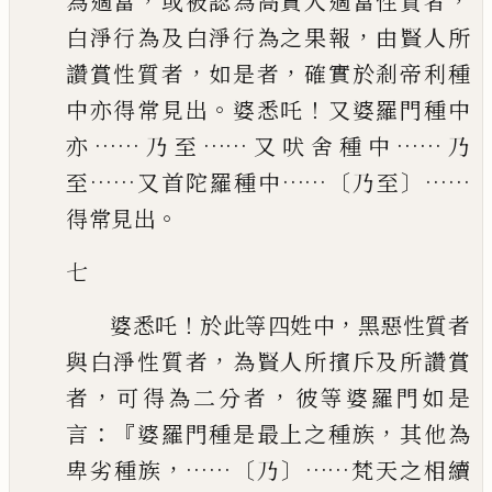
，
，
為適當
或被認為
高貴人適當性質者
，
白淨行為及白淨行為之果報
由賢人所
，
，
讚賞性質者
如是者
確實於剎帝利種
。
！
中亦得常見出
婆悉吒
又婆羅門種中
……
……
……
亦
乃至
又吠舍種中
乃
……
……〔
〕……
至
又首陀羅種中
乃至
。
得常見出
七
！
，
婆悉吒
於此等四姓中
黑惡性質者
，
與白淨性質者
為賢人所擯斥及所讚賞
，
，
者
可得為二分者
彼等婆羅門如是
：『
，
言
婆羅門種是最上之種族
其他為
，
……〔
〕……
卑劣種族
乃
梵天之相續