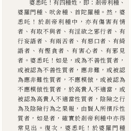
！
，
：
、
婆悉吒
有四種姓
即
剎帝利種
、
、
。
，
婆羅門種
吠舍種
首陀羅種
然
婆
！
，
悉
吒
於剎帝利種中
亦有傷害有情
、
、
、
者
有取不與者
有淫欲之邪行者
有
、
、
、
行妄語者
有兩舌者
有惡口者
有綺
、
、
、
語者
有慳貪者
有害心者
有邪見
。
！
，
，
者
婆悉吒
如是
或為不善性質者
，
，
或被認為不善性質者
應非難
或被認
，
，
為應非難性質者
不應模
倣
或被認為
，
，
不應模倣性質者
於高貴人不適當
或
，
被認為高貴人不適當性質者
陰險之行
，
為及陰險行為之果報
由賢人所擯斥性
，
，
質者
如是者
確實於剎帝利種中
亦得
。
，
！
常見出
復次
婆悉吒
於婆羅門種