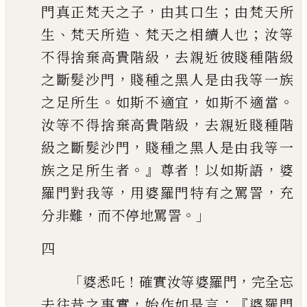
，
；
門真正梵
天之子
由其口生
由梵天所
、
、
；
生
梵天所造
梵天之相續人也
汝等
，
不得捨棄高貴
階級
去親近彼賤種階級
，
之斷髮沙門
賤種之黑人是由我等一族
。
，
。
之足所生
如斯不
適宜
如斯不適當
，
汝等不得捨棄高貴階級
去親近賤種階
，
級之斷髮沙門
賤種之
黑人是由我等一
。』
！
，
族之足所生者
尊者
以如斯語
婆
，
，
羅門對我等
用婆羅門特有
之罵詈
充
，
。」
分非難
而不停地罵詈
四
「
！
，
婆悉吒
確實汝等婆羅門
完全忘
，
：『
去往昔之事實
始作如是言
婆羅門