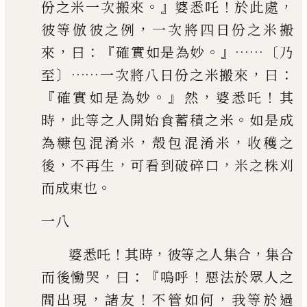
。』
！
，
份之米一次
搬來
婆悉吒
於此處
，
彼等倣彼之例
一次將四日份之米搬
，
：『
。』……〔
來
曰
確實如
是為妙
乃
〕……
，
：
至
一次將八日份之米搬來
曰
『
。』
，
！
確實如是為妙
然
婆悉吒
其
，
。
時
此等之人開始食蓄積之米
如是成
，
，
為糠包混淆米
殼包混淆米
收
穫之
，
，
，
後
不再生
可看到破碎口
米之株刈
。
而成束也
一八
！
，
，
婆悉吒
其時
彼等之人集合
集合
，
：『
！
而後慟哭
曰
嗚呼
惡法於眾人之
，
！
，
間出現
諸友
不管如何
我等於過