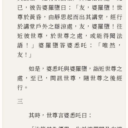
，
：「
，
！
已
彼告婆羅墮曰
友
婆羅墮
世
，
，
尊於黃昏
由靜思起而出其講堂
經行
，
，
！
於講堂戶外
之蔭涼處
友
婆羅墮
往
，
，
近彼世尊
於世尊之處
或能得聞法
！」
：「
，
語
婆羅墮答婆悉
吒
唯然
！」
友
，
，
如是
婆悉吒與婆羅墮
詣近世尊之
，
，
，
處
至已
問訊世尊
隨世尊之後經
。
行
三
，
：
其時
世尊言婆悉吒曰