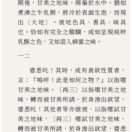
，
，
。
期後
甘美之地味
周徧於水中
猶如
，
，
煮沸之牛
乳粥
將冷於表面生泡
而現
〔
〕。
、
、
出
大地
彼地色具
香具
味具
。
，
也
恰如有完全之
醍醐
或如呈現純粹
，
。
乳酥之色
又如混入蜂蜜之味
一二
！
，
，
婆悉吒
其時
或有貪欲性質者
：『
！
？』
言
嗚呼
此是如何之物
以指嚐
。〔
〕
甘
美之地味
再三
以指嚐甘美之地
，
，
，
味
轉而被甘美所誘
於身滲出欲望
！
，
婆悉吒
其他者等亦倣彼
以指嚐試甘
，〔
〕
，
美之地味
再三
嚐試甘美之地味
，
，
轉而被甘美所誘
於身滲出欲望
婆悉