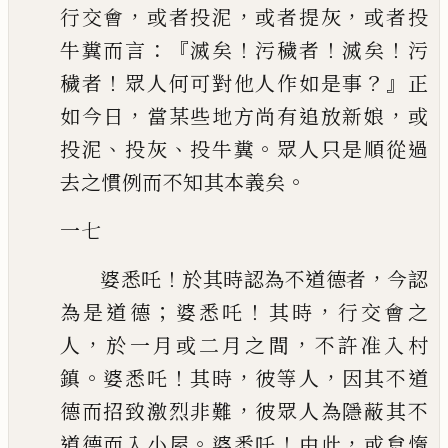
，
，
，
行交會
或
者投泥
或者提灰
或者投
：『
！
！
！
牛糞而言
滅矣
污穢者
滅矣
污
！
？』
穢者
眾人何可
對他人作如是事
正
，
，
如今日
當某些地方尚有追放新娘
或
、
、
。
投泥
投灰
投牛糞
眾人只是順從過
。
去之慣例而不知其本義矣
一七
！
，
婆悉吒
於其時認為不道德者
今認
；
！
，
為是道德
婆悉吒
其時
行交會之
，
，
人
於一月或二月之間
不許准入村
。
！
，
，
鎮
婆悉吒
其時
彼等人
因其不道
，
德而招致激
烈非難
彼眾人為隱蔽其不
。
！
，
道德而入小屋
婆悉吒
由此
或怠惰