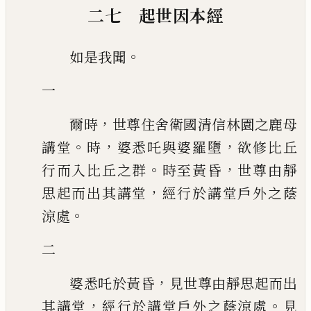
二七 起世因本經
。
如是我聞
一
，
爾時
世尊住舍衛國清信林園之鹿母
。
，
，
講堂
時
婆悉吒與婆羅墮
欲修比丘
。
，
行
而入比丘之群
時至黃昏
世尊由靜
，
思起而出其講堂
經行於講堂戶外之蔭
。
涼處
二
，
婆悉吒於黃昏
見世尊由靜思起而出
，
。
其講堂
經行於講堂戶外之蔭涼處
見