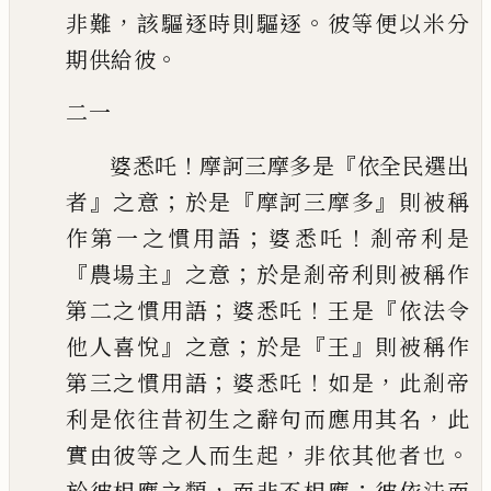
，
。
非難
該驅逐時則驅逐
彼等便以米分
。
期供給彼
二一
！
『
婆悉吒
摩訶三摩多是
依全民選出
』
；
『
』
者
之意
於是
摩訶三摩多
則被稱
；
！
作第一之慣用語
婆悉吒
剎帝利是
『
』
；
農場主
之意
於是剎帝利則被稱作
；
！
『
第二之
慣用語
婆悉吒
王是
依法令
』
；
『
』
他人喜悅
之意
於是
王
則被稱作
；
！
，
第三之慣用
語
婆悉吒
如是
此剎帝
，
利是依往昔初生之辭句而應用其名
此
，
。
實由彼等之人而
生起
非依其他者也
，
；