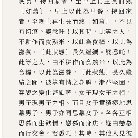
，
，
晚食
持回家者
至早上再生長而熟
〔
〕，
，
如舊
早上以此為早餐
持回家
，
〔
〕，
者
至晚上再生長而熟
如舊
不見
。
！
，
，
有切痕
婆悉吒
以
其時
此等之人
，
，
不耕作而食熟米
以此為食糧
以此為
，〔
〕
。
！
滋養
此狀態
長久繼續
婆悉吒
，
，
此等之人
由不耕作而食熟米
以此為
，
，〔
〕
食糧
以此為滋養
此狀態
長久
繼
，
，
，
續之間
彼等有情之身體
漸益堅固
，
，
容貌之變化甚顯著
女子現女子之相
。
男
子現男子之相
而且女子實積極地思
，
。
慕男子
男子亦同思慕女子
各各互相
，
，
思慕而
生欲情
戀慕而身焦
遂由戀慕
。
！
，
而行交會
婆悉吒
其時
其他人見彼