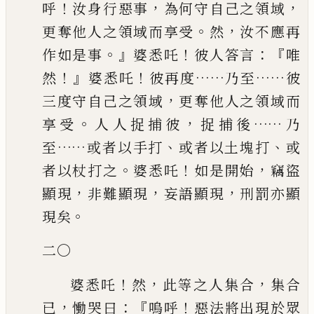
！
，
，
呼
汝身行惡事
為何守自己之領域
。
，
更奪他
人之領域而享受
然
汝不應再
。』
！
：『
作如是事
婆悉吒
彼人答言
唯
！』
！
……
……
然
婆悉
吒
彼再度
乃至
彼
，
三度守自己之領域
更奪他人之領域而
。
，
……
享受
人人捉捕
彼
捉捕後
乃
……
、
、
至
或者以手打
或者以土塊打
或
。
！
，
者以杖打之
婆悉吒
如
是開始
竊盜
，
，
，
顯現
非難顯現
妄語顯現
刑罰亦顯
。
現矣
二〇
！
，
，
婆悉吒
然
此等之人集合
集合
，
：『
！
已
慟哭曰
嗚呼
惡法將出現於眾