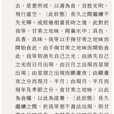
，
，
，
，
去
是意所成
以善為食
自放光明
，〔
〕
飛行虛
空
此狀態
長久之間繼續不
。
，
失光輝
或經過相當長時之後
此對於
，
，
；
、
我等
甘美之
地味
周徧水中
具色
、
。
具香
具味
我等以手掬甘美之地味而
。
開始食此
由手掬
甘美之地味而開始食
，
；
此
我等則消失自
己
之光
由消失自己
，
之光而日月出現
由日
月之出現而星宿
；
；
出現
由星宿之出現而顯晝夜
由顯晝
、
；
、
夜之分而現月
半月
由現
月
半月而
。
，
現年及季節之分
食甘美之地味
以此
，
，〔
〕
為食糧
以此為滋養
此狀態
長久
，
，
繼續之間
於我等惡不善法出現
則甘