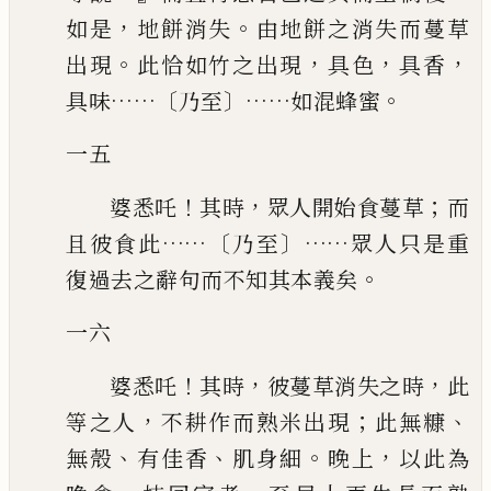
，
。
如是
地餅消失
由地餅之消失而蔓草
。
，
，
，
出現
此恰如竹之出現
具色
具香
……〔
〕……
。
具味
乃至
如混蜂蜜
一五
！
，
；
婆悉吒
其時
眾人開始食蔓草
而
……〔
〕……
且彼食此
乃至
眾人只是重
。
復過去之辭句而不知其本義矣
一六
！
，
，
婆悉吒
其時
彼蔓草消失之時
此
，
；
、
等之人
不耕作而熟米出現
此無糠
、
、
。
，
無殼
有佳香
肌身細
晚上
以此為