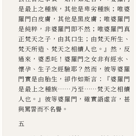
，
；
是最
上之種族
其他是卑劣種族
唯婆
，
；
羅門白皮膚
其他是黑皮膚
唯婆羅門
，
；
是純粹
非婆羅門即不然
唯婆羅門真
，
；
、
正梵天之子
由其口生
由梵天所生
、
。』
，
梵天所造
梵
天之相續人也
然
反
，
！
、
過來
婆悉吒
婆羅門之女非有經水
、
？
，
懷孕
生子之經驗
耶
然而
彼等婆羅
，
：『
門實是由胎生
卻作如斯言
婆羅門
……
……
是最上之種族
乃至
梵天之相續
。』
，
，
人也
彼等婆羅門
確實語虛言
甚
。
與罵詈而不名譽
五