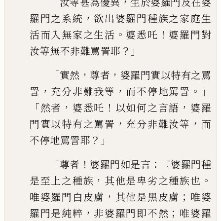
「
，
汝等甚為優異
生於婆羅門及在婆
，
羅門之系統
欲出婆羅門種族之家庭生
。
！
活而
入無家之生活
婆悉吒
婆羅門對
？」
汝等無不非難罵詈耶
「
，
，
實然
尊者
婆羅門實以特有之罵
，
，
。」
詈
充分非難我等
而不停地罵詈
「
，
！
，
然者
婆悉吒
以如何之言語
婆羅
，
，
門實以特有之罵詈
充分非難汝等
而
？」
不停地罵詈耶
「
！
：『
尊者
婆羅門如是言
婆羅門種
，
。
是至上之種族
其他是卑劣之種族也
，
；
唯婆
羅門白皮膚
其他是黑皮膚
唯婆
，
；
羅門是純粹
非婆羅門即不然
唯婆羅