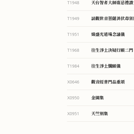
天台智者大師齋忌禮讚
T1948
請觀世音菩薩消伏毒害
T1949
熾盛光道場念誦儀
T1951
往生淨土決疑行願二門
T1968
往生淨土懺願儀
T1984
觀音經普門品重頌
X0646
金園集
X0950
天竺別集
X0951