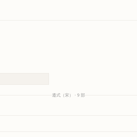
遵式
（宋）
·
9
部