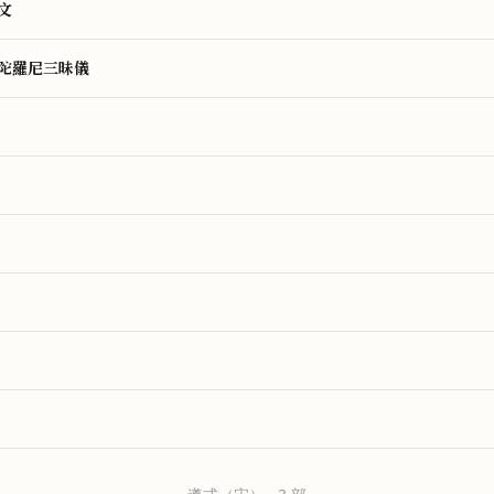
文
陀羅尼三昧儀