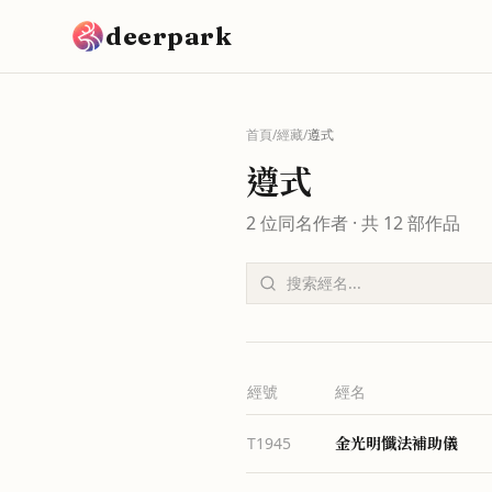
跳到主要內容
deerpark
首頁
/
經藏
/
遵式
遵式
2
位同名作者 · 共
12
部作品
經號
經名
金光明懺法補助儀
T1945