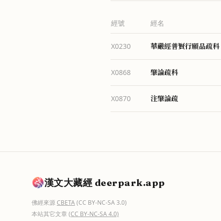
經號
經名
華嚴經普賢行願品疏科
X0230
肇論疏科
X0868
注肇論疏
X0870
漢文大藏經 deerpark.app
佛經來源
CBETA
(CC BY-NC-SA 3.0)
本站其它文章
(CC BY-NC-SA 4.0)