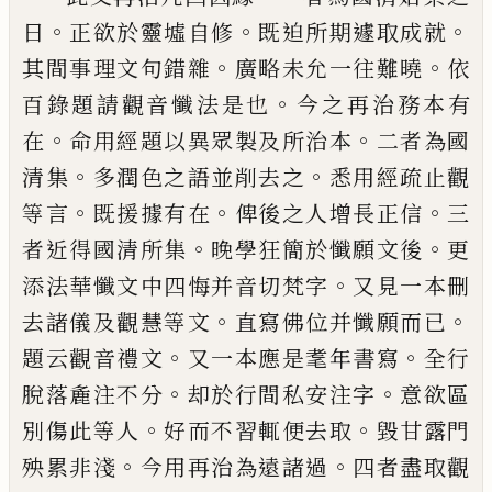
。
。
。
日
正欲於靈墟自修
既迫所期遽取成就
。
。
其間
事理文句錯雜
廣略未允一往難曉
依
。
百錄
題請觀音懺法是也
今之再治務本有
。
。
在
命
用經題以異眾製及所治本
二者為國
。
。
清集
多潤色之語並削去之
悉用經疏止觀
。
。
。
等言
既援據有在
俾後之人增長正信
三
。
。
者近得
國清所集
晚學狂簡於懺願文後
更
。
添法華
懺文中四悔并音切梵字
又見一本刪
。
。
去諸
儀及觀慧等文
直寫佛位并懺願而已
。
。
題云
觀音禮文
又一本應是耄年書寫
全行
。
。
脫落
麁注不分
却於行間私安注字
意欲區
。
。
別傷
此等人
好而不習輒便去取
毀甘露門
。
。
殃累
非淺
今用再治為遠諸過
四者盡取觀