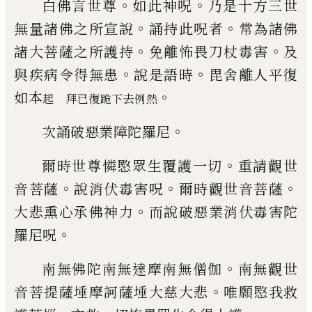
。
。
白佛言世尊
如此神呪
乃是十方三世
。
。
無量
諸佛之所宣說
誦持此呪者
常為諸佛
。
。
諸大
菩薩之所護持
免離怖畏刀杖毒害
及
。
。
與疾
病令得無患
說是語時
毘舍離人平復
。
如本
起 拜已復跪下去例然
。
次誦破惡業障陀羅尼
。
爾時世尊憐愍眾生覆護一切
重請觀世
。
。
。
音
菩薩
說消伏毒害呪
爾時觀世音菩薩
。
大悲
熏心承佛神力
而說破惡業消伏毒害陀
。
羅
尼呪
。
南無佛陀南無達摩南無僧伽
南無觀世
。
音
菩提薩埵摩訶薩埵大慈大悲
唯願愍我救