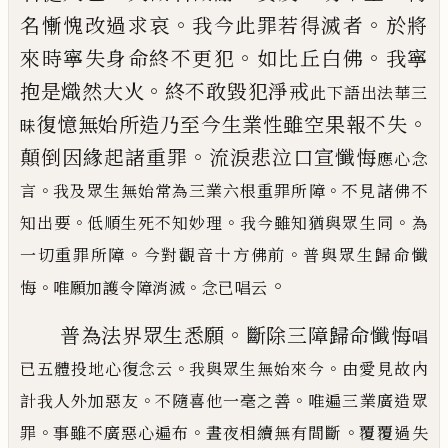
。
。
名慚愧改過
求哀
我今此罪若得滅者
於將
。
。
來時寧失身
命終不更犯
如比丘白佛
我寧
。
抱是熾然大
火
終不敢毀犯淨戒
此下語出法華三
。
復憶無始所造
乃至今生業性雖空果報不失
昧
。
顛倒因緣起諸
重罪
流淚悲泣口宣懺悔
應心念
。
。
言
我及眾生無始常為三業六根重罪所
障
不見諸佛不
。
。
。
知出要
低順生死不知妙理
我今雖知猶與眾生同
為
。
。
一切重罪所障
今對觀音十方
佛前
普與眾生歸命懺
。
。
。
悔
唯願加護令障消滅
念已唱云
。
普為法界眾生悉願
斷除三障歸命懺悔
唱
。
。
已五體
投地心復念云
我與眾生無始來今
由愛見故內
。
。
計我人外加惡友
不隨喜他一毫之善
唯遍三業廣造
眾
。
。
。
罪
事雖不廣惡心遍布
晝夜相續無有間斷
覆覆過失