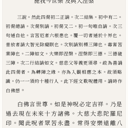
施我今世樂
及與大涅槃
。
。
。
。
三說
然此四偈初二正請
次二結集
初中有二
。
。
。
。
初偈總請
次偈別請
初偈又二
初一句唯自請
次三
。
。
。
句通自他
言苦厄者六根患也
覆一切者通於十界也
。
。
普放者請大智光除癡瞑也
次別請別標三障也
毒害
苦
。
。
。
。
業障也
二障如文
大樂即涅槃
涅槃即三德
三德破
。
。
。
三障
次二行結請如文
慈悲父等義更須尋
疏
為善誦
。
。
。
此四偈者
為轉障之緣
亦為入觀相應之本
故須略
。
。
。
識
仍一一須約十種行人
此下經文歎呪體用
誦時作
。
白佛想
。
。
白佛言世尊
如是神呪必定吉祥
乃是
。
過去
現在未來十方諸佛
大慈大悲陀羅尼
。
。
印
聞
此呪者眾苦永盡
常得安樂遠離八