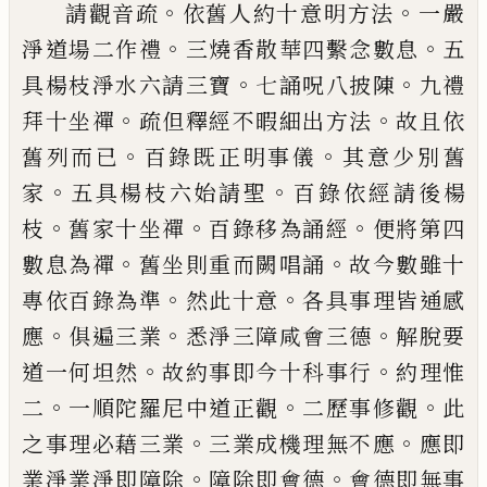
。
。
請觀音疏
依舊人約十意明方法
一嚴
。
。
淨道
場二作禮
三燒香散華四繫念數息
五
。
。
具楊
枝淨水六請三寶
七誦呪八披陳
九禮
。
。
拜十
坐禪
疏但釋經不暇細出方法
故且依
。
。
舊列
而已
百錄既正明事儀
其意少別舊
。
。
家
五
具楊枝六始請聖
百錄依經請後楊
。
。
。
枝
舊家
十坐禪
百錄移為誦經
便將第四
。
。
數息為禪
舊坐則重而闕唱誦
故今數雖十
。
。
專依百錄
為準
然此十意
各具事理皆通感
。
。
。
應
俱遍三
業
悉淨三障咸會三德
解脫要
。
。
道一何坦然
故約事即今十科事行
約理惟
。
。
。
二
一順陀羅
尼中道正觀
二歷事修觀
此
。
。
之事理必藉三
業
三業成機理無不應
應即
。
。
業淨業淨即障
除
障除即會德
會德即無事