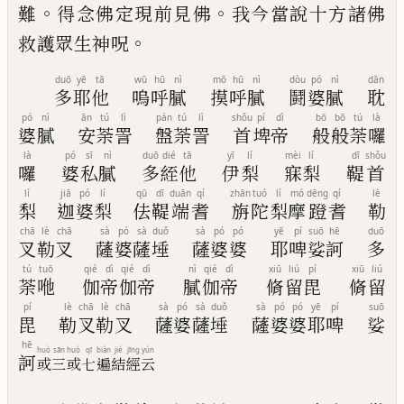
。
。
難
得念
佛定現前見佛
我今當說十方諸佛
。
救護眾
生神呪
duō
yē
tā
wū
hū
nì
mō
hū
nì
dòu
pó
nì
dān
多
耶
他
嗚
呼
膩
摸
呼
膩
鬪
婆
膩
耽
pó
nì
ān
tú
lì
pán
tú
lì
shǒu
pí
dì
bō
bō
tú
là
婆
膩
安
荼
詈
盤
荼
詈
首
埤
帝
般
般
荼
囉
là
pó
sī
nì
duō
dié
tā
yī
lí
mèi
lí
dī
shǒu
囉
婆
私
膩
多
絰
他
伊
梨
寐
梨
鞮
首
lí
jiā
pó
lí
qū
dī
duān
qí
zhān
tuó
lí
mó
dēng
qí
lè
梨
迦
婆
梨
佉
鞮
端
耆
旃
陀
梨
摩
蹬
耆
勒
chā
lè
chā
sà
pó
sà
duǒ
sà
pó
pó
yē
pí
suō
hē
duō
叉
勒
叉
薩
婆
薩
埵
薩
婆
婆
耶
啤
娑
訶
多
tú
tuō
qié
dì
qié
dì
nì
qié
dì
xiū
liú
pí
xiū
liú
荼
咃
伽
帝
伽
帝
膩
伽
帝
脩
留
毘
脩
留
pí
lè
chā
lè
chā
sà
pó
sà
duǒ
sà
pó
pó
yē
pí
suō
毘
勒
叉
勒
叉
薩
婆
薩
埵
薩
婆
婆
耶
啤
娑
hē
huò
sān
huò
qī
biàn
jié
jīng
yún
訶
或
三
或
七
遍
結
經
云