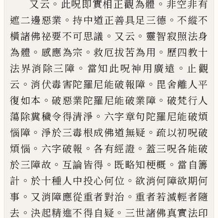
。
。
又云
此呪即實相正觀為體
非空非有
。
。
遮二
邊惡業
持中道正善具足三德
不縱不
。
。
橫諸
佛祕要不可思議
又云
靈智寂照法身
。
。
。
為體
感應為宗
救厄拔苦為用
歷四教十
。
。
法界消
除三障
當知此呪神用廣遠
止觀
。
。
云
消伏毒
害陀羅尼能破報障
毘舍離人平
。
。
復如本
破
惡業陀羅尼能破業障
破梵行人
。
蕩除糞穢
令得清淨
六字章句陀羅尼能破煩
。
。
惱障
淨
於三毒根成佛道無疑
疏以初呪破
。
。
。
煩惱
六
字破報
各有經證
蓋三呪各能破
。
。
。
於三障故
互論皆得
既略知梗概
當自籌
。
。
計
於十種
人中投心何位
欲消何障欲期何
。
。
事
又消障
應從重者對治
重者若滅輕者隨
。
。
去
決起精
進不得自疑
三世諸佛真實法印