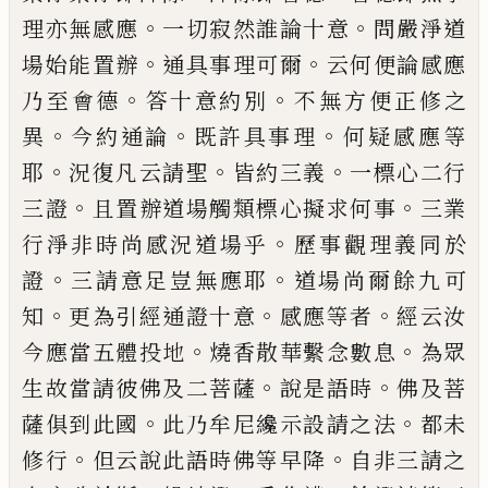
。
。
理亦無感應
一
切寂然誰論十意
問嚴淨道
。
。
場始能置辦
通
具事理可爾
云何便論感應
。
。
乃至會德
答十
意約別
不無方便正修之
。
。
。
異
今約通論
既許
具事理
何疑感應等
。
。
。
耶
況復凡云請聖
皆約
三義
一標心二行
。
。
三證
且置辦道場觸類標
心擬求何事
三業
。
行淨非時尚感況道場乎
歷事觀理義同於
。
。
證
三請意足豈無應耶
道
場尚爾餘九可
。
。
。
知
更為引經通證十意
感應
等者
經云汝
。
。
今應當五體投地
燒香散華繫
念數息
為眾
。
。
生故當請彼佛及二菩薩
說是
語時
佛及菩
。
。
薩俱到此國
此乃牟尼纔示設
請之法
都未
。
。
修行
但云說此語時佛等早降
自非三請之