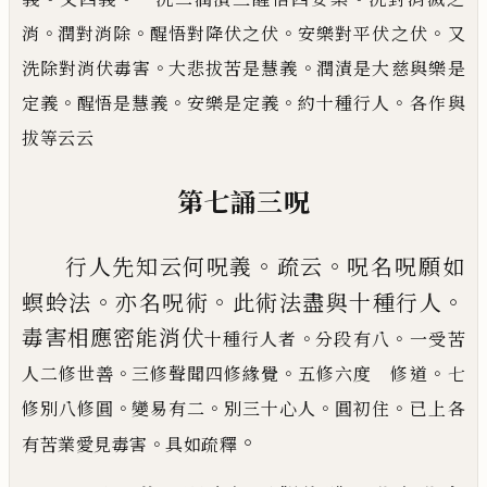
。
。
。
。
消
潤對消除
醒悟對降伏之伏
安樂對平伏之伏
又
。
。
洗除對消伏毒害
大悲拔苦是慧義
潤
漬是大慈與樂是
。
。
。
。
定義
醒悟是慧義
安樂是定義
約十種行人
各作與
拔等云云
第七誦三呪
。
。
行人先知云何呪義
疏云
呪名呪願如
。
。
。
螟蛉
法
亦名呪術
此術法盡與十種行人
毒害相
應密能消伏
。
。
十種行人者
分段有八
一受苦
。
。
。
人二修世善
三修聲聞四修緣覺
五修
六度 修道
七
。
。
。
。
修別八修圓
變易有二
別三十心人
圓初住
已上各
。
。
有苦業愛見毒害
具如疏釋