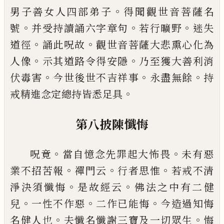
。
男子
善女人四部弟子
得聞觀世音菩薩名
。
。
。
號
并
受持讀誦六字章句
若行曠野
迷失
。
。
道徑
誦
此呪故
觀世音菩薩大悲熏心化為
。
。
人像
示
其道路令得安隱
乃至獲大善利消
。
。
。
伏毒害
今世後世不吉祥事
永盡無餘
持
。
戒精進念
定總持皆悉足具
第八披陳懺悔
。
。
呪竟
當自憶念先罪起大怖畏
未有惡
。
。
。
業不
招苦報
禪門云
行者思惟
若戒不清
。
。
淨決須
懺悔
是故經云
佛法之中有二健
。
。
。
兒
一性不
作惡
二作已能悔
今造過知悔
。
。
名健人也
夫
懺名懺謝三寶及一切眾生
悔