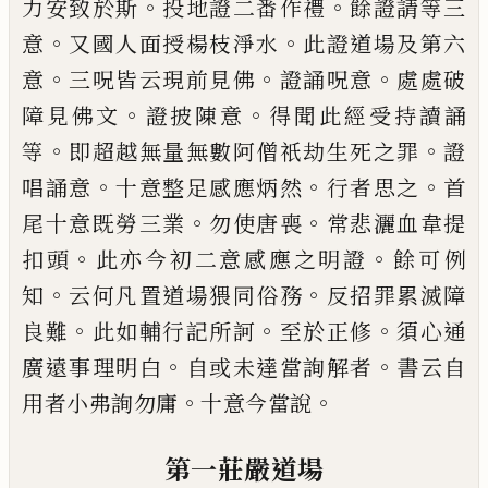
。
。
力安致於斯
投地證二番作禮
餘證請等三
。
。
意
又國人面授楊枝淨水
此證
道場及第六
。
。
。
意
三呪皆云現前見佛
證誦呪
意
處處破
。
。
障見佛文
證披陳意
得聞此經受
持讀誦
。
。
等
即超越無量無數阿僧祇劫生死
之罪
證
。
。
。
唱誦意
十意整足感應炳然
行者思
之
首
。
。
尾十意既勞三業
勿使唐喪
常悲灑
血韋提
。
。
扣頭
此亦今初二意感應之明證
餘
可例
。
。
知
云何凡置道場猥同俗務
反招罪累
滅障
。
。
。
良難
此如輔行記所訶
至於正修
須心
通
。
。
廣遠事理明白
自或未達當詢解者
書云
自
。
。
用者小弗詢勿庸
十意今當說
第一莊嚴道場