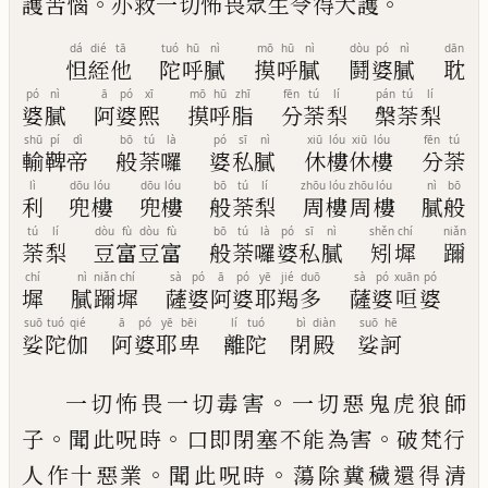
。
。
護苦惱
亦救一切怖畏眾生令得大護
dá
dié
tā
tuó
hū
nì
mō
hū
nì
dòu
pó
nì
dān
怛
絰
他
陀
呼
膩
摸
呼
膩
鬪
婆
膩
耽
pó
nì
ā
pó
xī
mō
hū
zhī
fēn
tú
lí
pán
tú
lí
婆
膩
阿
婆
熙
摸
呼
脂
分
荼
梨
槃
荼
梨
shū
pí
dì
bō
tú
là
pó
sī
nì
xiū
lóu
xiū
lóu
fēn
tú
輸
鞞
帝
般
荼
囉
婆
私
膩
休
樓
休
樓
分
荼
lì
dōu
lóu
dōu
lóu
bō
tú
lí
zhōu
lóu
zhōu
lóu
nì
bō
利
兜
樓
兜
樓
般
荼
梨
周
樓
周
樓
膩
般
tú
lí
dòu
fù
dòu
fù
bō
tú
là
pó
sī
nì
shěn
chí
niǎn
荼
梨
豆
富
豆
富
般
荼
囉
婆
私
膩
矧
墀
躎
chí
nì
niǎn
chí
sà
pó
ā
pó
yē
jié
duō
sà
pó
xuān
pó
墀
膩
躎
墀
薩
婆
阿
婆
耶
羯
多
薩
婆
咺
婆
suō
tuó
qié
ā
pó
yē
bēi
lí
tuó
bì
diàn
suō
hē
娑
陀
伽
阿
婆
耶
卑
離
陀
閉
殿
娑
訶
。
一切怖畏一切毒害
一切惡鬼虎狼師
。
。
。
子
聞
此呪時
口即閉塞不能為害
破梵行
。
。
人作十
惡業
聞此呪時
蕩除糞穢還得清