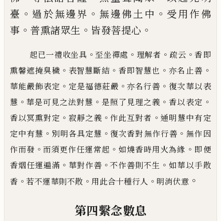
。
。
。
臺
過於無邊
界
無邊佛土中
受用作佛
。
。
。
事
普熏諸眾生
皆
發菩提心
。
。
。
。
起已一禮收坐具
至坐禪處
理解者
疏云
香即
。
。
。
。
熏馨遮掩臭穢
表智慧斷結
香即智慧也
亦名止善
。
。
。
華能嚴飾表定
定是福德莊嚴
亦名行善
復次華以表
。
。
。
。
慧
華是可見之法對慧
是照了見理之義
香以表
定
。
。
。
香以冥熏對定
寂靜之義
作此互對者
通明慧中有定
。
。
。
定中有慧
別明各具定慧
復次香對無作行善
無作因
。
。
。
作而發
而須更作任運常起
如燒香時用火為緣
即便
。
。
。
香烟任運遍滿
華對作善
不作善則不生
如華以手散
。
。
。
。
香
若不運華則不散
用此合十種行人
明消伏意
第四繫念數息