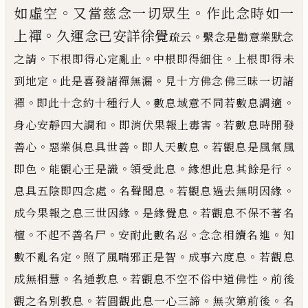
。
。
如虛空
又當慈念
一切眾生
作此念時如一
。
上禪
久運念已安
詳徐覺
。
疏云
繫念是勸意業默念
。
。
。
之請
下根即得心定亂止
中根即得細住
上根即得未
。
。
到地定
此是喜發諸禪無漏
見十方佛念佛三昧一切諸
。
。
。
禪
即此十念約十種行人
數息域意不同若數息調適
。
。
身心
安靜四大調和
即消伏果報上毒害
若數息時開發
。
。
。
善心
惡業俱息具世善
即人天數息
若觀息是風氣風
。
。
。
。
即色
能觀心王是識
領受此息
緣想此息其餘是行
。
。
。
息具五陰即四念處
名聲聞息
若觀息過去無明因緣
。
。
成今果報之息三世因緣
是緣覺息
若觀息不保不著名
。
。
。
。
檀
不起不善名尸
安耐此數名忍
念念相續名進
知
。
。
。
數不亂名定
照了風喘邪正是智
成事六度息
若觀息
。
。
。
成無相慧
名通教息
若觀息不空不俗中道佛性
前後
。
。
。
觀之名別教息
若圓觀此息一心三諦
無次第前後
名