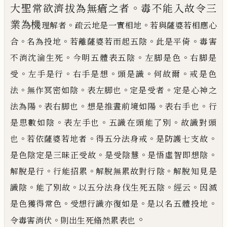
。
大聖常
欲濟拔為無瘡之者
毒不能入故令三
業為
機
。
。
理解者
疏云地是一實相地
若與薩婆若相應心
。
。
。
。
合
名為投地
若離薩婆若而起五陰
此是平倚
毒害
。
。
。
不消沈淪生死
今明五體表五陰
左脚是色
右脚是
。
。
。
。
。
受
左手是行
右手是想
頭是識
何故爾
戒
是色
。
。
。
。
法
無作冥密如陰
表左脚也
定是受者
定是心神之
。
。
。
。
法為陽
表右脚也
想是推晝前境如陽
表右
手也
行
。
。
。
是思數如陰
表左手也
五識在頭能了別
故識對頭
。
。
。
。
也
若依薩婆若地者
得五分法身戒
是防
護七支故
。
。
。
是色陰定是三昧正受故
是受陰慧
是悟虛智即想陰
。
。
。
解脫是行
行能招累
解脫無累故對行
陰
解脫知見是
。
。
。
。
識陰
能了別故
以五分法身伐生死五陰
經云
因滅
。
。
。
是色獲得常色
受想行識亦復如
是
是以名五體投地
。
。
令毒害消伏
則出生死翛然累表也