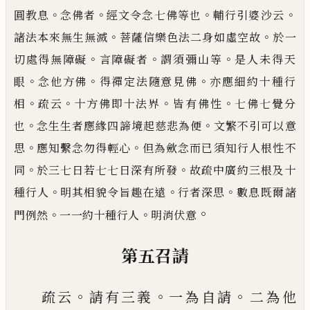
。
。
。
。
圓教息
念佛者
經文令念七佛等也
輔行引
婆沙云
。
。
諸法本來無生無滅
菩薩信樂色法二身如虛空故
於一
。
。
。
切處得無障礙
言障礙者
謂須彌山等
是人未得天
。
。
。
眼
念他方佛
得禪定法隨意見佛
亦應細約十種行
。
。
。
。
相
疏云
十方佛即十法界
皆有佛性
七佛七覺分
。
。
也
念生生者應緣四諦境起慈悲為便
文繁不引可以意
。
。
思
應知繫念勿得輕心
但為歛念而已
須知行人根性不
。
。
同
於三七日若七七日深有所發
故疏中廣約三根及十
。
。
。
種行人
明其相貌令旨趣在遠
行
者深思
數息既爾諸
。
。
。
門例然
一一約十種行人
明消伏意
第五召請
。
。
。
疏云
請有三義
一為自請
二為他