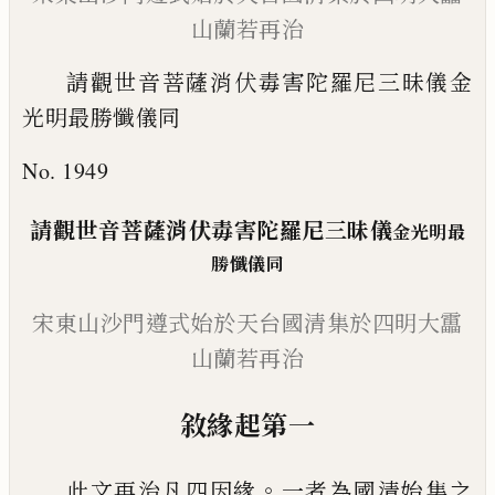
山蘭若再治
請觀世音菩薩消伏毒害陀羅尼三昧儀金
光明最勝懺儀同
No. 1949
請觀世音菩薩消伏毒害陀羅尼
三昧儀
金光明最
勝懺儀同
宋東山沙門遵式始於天台國
清集於四明大靁
山蘭若再治
敘緣起第一
。
此文再治凡四因緣
一者為國清始集之