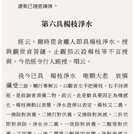
。
讚歎已隨意陳情
第六具楊枝淨水
。
。
經云
爾時毘舍離人即具楊枝淨水
授
。
與觀
世音菩薩
止觀但云設楊枝等不言授
。
。
。
與
今
依經令行人跪授
唱云
我今已具 楊枝淨水 唯願大悲 哀憐
攝
受
。
。
。
三說
輔行事解云
以觀音左手把楊枝
右手持澡
。
。
。
瓶
是故請者須備二物
疏云
此是勸具要因
正為機感
。
。
。
。
也
楊枝拂動以表慧
淨水澄停以表定
楊枝又二義
。
。
。
一拂除對消義
二拂打對伏義
又拂除對
消滅
二折伏
。
。
。
即對消除
淨水亦二義
一洗除對消義
二醒悟對伏
。
。
。
義
又四義
一洗二潤漬三醒悟四安樂
洗對消滅之