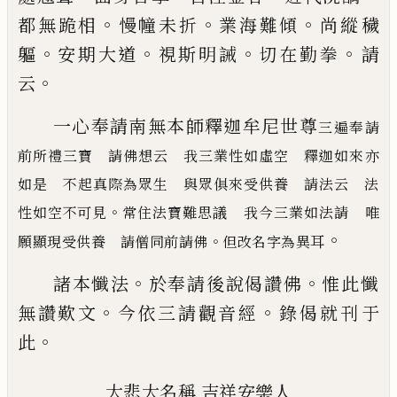
。
。
。
都無跪相
慢幢未折
業海難傾
尚縱穢
。
。
。
。
軀
安期大道
視斯明誡
切在勤拳
請
。
云
一心奉請南無本師釋迦牟尼世尊
三遍奉請
前所禮三寶
請佛想云 我三業性如虛空 釋迦如來亦
如是 不起真際為眾生 與眾俱來受供養 請法云 法
。
性如空
不可見
常住法寶難思議 我今三業如法請 唯
。
。
願顯現受供養 請僧同前請佛
但改名字為異耳
。
。
諸本懺法
於奉請後說偈讚佛
惟此懺
。
。
無讚
歎文
今依三請觀音經
錄偈就刊于
。
此
大悲大名稱
吉祥安樂人