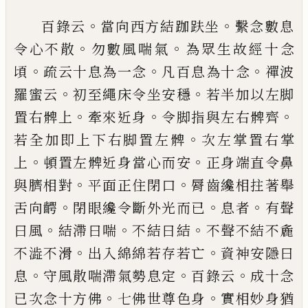
。
。
百錄云
當向西方結跏趺坐
繫念數息
。
。
令心
不散
勿數風喘氣
為眾生故經十念
。
。
。
頃
疏
云十息為一念
凡百息為十念
禪波
。
。
羅蜜云
初至繩床令坐安穩
若半加以左脚
。
。
。
置右髀
上
牽來近身
令脚指與左右髀齊
。
若全加即
上下右脚置左髀
次左掌置右掌
。
。
上
頓置左
髀近身當心而安
正身端直令鼻
。
。
與臍相對
平面正住閉口
脣齒纔相拄著舉
。
。
。
舌向齶
閉
眼纔令斷外光而已
息者
有聲
。
。
。
曰風
結滯曰
喘
不結曰結
不聲不結不麁
。
。
不澁不滑
出入
綿綿若存若亡
資神安隱曰
。
。
。
息
守風散喘滯
氣勢息定
百錄云
成十念
。
。
已次念十方佛
七
佛世尊色身
實相妙身猶