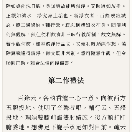
。
。
。
除如惑能洗日觀
身無垢故
能所俱淨
又助道如灰塗
。
。
。
正觀如清水
淨究身上垢也
新淨衣者
百錄表寂滅
。
。
。
。
忍
覆二邊醜陋
輔行
云
寂忍稱體如衣在身
問便利
。
。
。
何無觀解
然但便利飲食非三昧行義所制
故文無解
。
。
。
若作觀何妨
如華
嚴淨行品文
又便利時順經作想
蕩
。
。
。
除糞穢還得清淨
餘文既非常制
悉可隨意作觀
但令
。
。
順圓正助
雅合法
相向後備書
第二作禮法
。
。
百錄云
各執香爐一心一意
向彼西方
。
。
。
五體
投地
使明了音聲者唱
輔行云
五體
。
。
投地
理
須雙膝前詣雙肘續施
後方額扣肝
。
。
膽委地
想佛足下施手承足如對目前
疏云