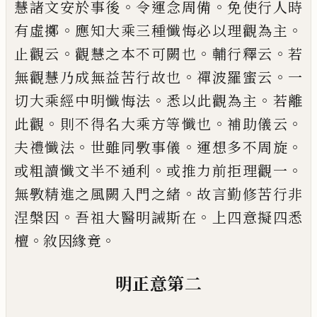
。
。
慧諸
文安於事後
令運念周備
免使行人時
。
。
有虛
擲
應知大乘三種懺悔必以理觀為主
。
。
。
止觀
云
觀慧之本不可闕也
輔行釋云
若
。
。
無觀慧
乃成無益苦行故也
禪波羅蜜云
一
。
。
切大乘
經中明懺悔法
悉以此觀為主
若離
。
。
。
此觀
則
不得名大乘方等懺也
補助儀云
。
。
。
夫禮懺法
世雖同斆事儀
運想多不周旋
。
。
或粗讀懺文
半不通利
或推力前拒理觀一
。
無斆精進之
風闕入門之緒
故言勤修苦行非
。
。
涅槃因
吾
祖大醫明誡斯在
上四意擬四悉
。
。
檀
敘因緣
竟
明正意第二