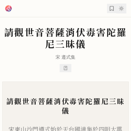
跳到主要內容
請觀世音菩薩消伏毒害陀羅
尼三昧儀
宋
遵式
集
請觀世音菩薩消伏毒害陀羅尼三昧
儀
宋東山沙門遵式始於天台國清集於四明大靁