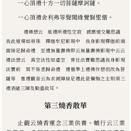
。
一心頂禮十方一切菩薩摩訶薩
。
一心頂禮舍利弗等聲聞緣覺賢聖僧
禮佛想云 能禮所禮性空寂 感應道交難思議
我此道場如帝珠 釋迦牟尼影現中 我身影現釋迦前
頭
面接足歸命禮 至禮無量壽佛即云無量壽佛影現中云云
禮法想云 真空法性如虛空 常住法寶難思議
我身影現
法寶前 莫不皆悉歸命禮 禮僧準上禮佛作想但改為菩
薩等 惟禮觀音云為求滅障接足禮此是懺悔
之主別須三
。
禮表破三障及勤重故耳
第三燒香散華
。
止觀云燒香運念三業供養
輔行云三業