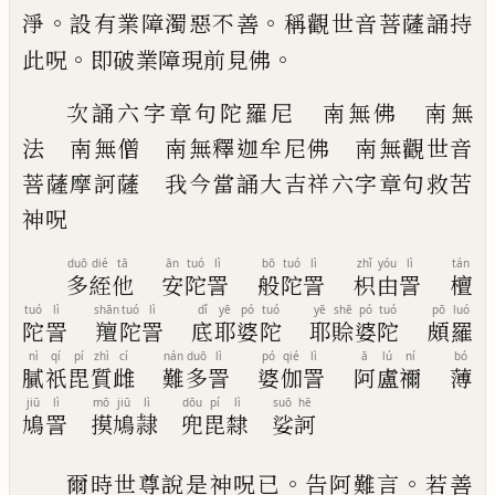
。
。
淨
設有業
障濁惡不善
稱觀世音菩薩誦持
。
。
此呪
即破
業障現前見佛
次誦六字章句陀羅尼 南無佛 南無
法
南無僧 南無釋迦牟尼佛 南無觀世音
菩
薩摩訶薩 我今當誦大吉祥六字章句救苦
神呪
duō
dié
tā
ān
tuó
lì
bō
tuó
lì
zhǐ
yóu
lì
tán
多
絰
他
安
陀
詈
般
陀
詈
枳
由
詈
檀
tuó
lì
shān
tuó
lì
dǐ
yē
pó
tuó
yē
shē
pó
tuó
pō
luó
陀
詈
羶
陀
詈
底
耶
婆
陀
耶
賒
婆
陀
頗
羅
nì
qí
pí
zhì
cí
nán
duō
lì
pó
qié
lì
ā
lú
ní
bó
膩
祇
毘
質
雌
難
多
詈
婆
伽
詈
阿
盧
禰
薄
jiū
lì
mō
jiū
lì
dōu
pí
lì
suō
hē
鳩
詈
摸
鳩
隷
兜
毘
隸
娑
訶
。
。
爾時世尊說是神呪已
告阿難言
若善