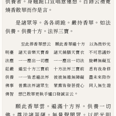
。
。
供
養者
身翹跪口宣唱意運想
百錄云禮竟
。
燒
香散華而作是言
。
。
。
是諸眾等
各各胡跪
嚴持香華
如法
。
。
。
供養
供
養十方
法界三寶
至此捧香華想云 願此香華遍十方 以為微妙光
明臺 諸天音樂天寶香 諸天餚膳天寶衣 不可思議妙
法塵 一一塵出一切塵 一一塵出一切法 旋轉無礙互
莊嚴 遍至十方三寶前 十方法界三寶前 悉有我
身修
供養 一一皆悉遍法界 彼彼無雜無障礙 盡未來際作
佛事 普熏法界諸眾生 蒙熏皆發菩提心 同
入無生證
。
佛智 想已散華更執手爐口發誠言云
。
。
願此香華雲
遍滿十方界
供養一切
。
。
。
佛
尊法
諸菩薩
無量聲聞眾
以起光明