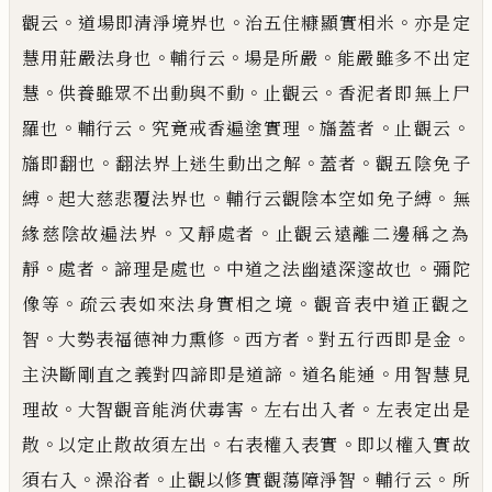
。
。
。
觀云
道場即清淨境界也
治五住糠顯實相米
亦是定
。
。
。
慧用莊嚴法身也
輔行云
場是所嚴
能嚴雖多不出定
。
。
。
慧
供養雖眾不出動與不動
止觀云
香泥者即無
上尸
。
。
。
。
。
羅也
輔行云
究竟戒香遍塗實理
旛蓋者
止觀云
。
。
。
旛即翻也
翻法界上迷生動出之解
蓋者
觀
五陰免子
。
。
。
縛
起大慈悲覆法界也
輔行云觀陰本空如免子縛
無
。
。
緣慈陰故遍法界
又靜處者
止觀云遠離
二邊稱之為
。
。
。
。
靜
處者
諦理是處也
中道之法幽遠深
𨗉
故也
彌陀
。
。
像等
疏云表如來法身實相之境
觀音
表中道正觀之
。
。
。
。
智
大勢表福德神力熏修
西方者
對五行西即是金
。
。
主決斷剛直之義對四諦即是道諦
道
名能通
用智慧見
。
。
。
理故
大智觀音能消伏毒害
左右出入者
左表定出是
。
。
。
散
以定止散故須左出
右表權
入表實
即以權入實故
。
。
。
。
須右入
澡浴者
止觀以修實觀蕩障淨智
輔行云
所