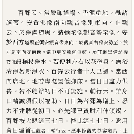
。
。
。
百錄云
當嚴飾道場
香泥塗地
懸諸
。
。
旛蓋
安
置佛像南向觀音像別東向
止觀
。
。
。
云
於淨處
道場
請彌陀像觀音勢至像
安
於西方
。
。
道場正須
安觀音像東向
於觀音右肩安勢至
於
。
。
左肩南向安佛像
當中更安釋迦無妨
須莊嚴畢備然後
。
。
設
楊杖淨水
若便利左右以灰塗身
澡浴
安像
。
。
清淨
著新淨衣
百錄云行者十人已還
當西
。
。
向席
地
地若卑濕置低脚床
當日日盡力供
。
。
。
養
若
不能辦初日不可無施
輔行云
雖身
。
。
口精誠
須假以福助
日日為者彌為增上
恐
。
。
力不逮
聽從初日
必先課已資財利伸傾竭
。
。
百錄按
大悲經三七日
控此經七七日
悉用
齋日建
首
。
。
。
理觀者
輔行云
歷事修觀約尊容道具
止