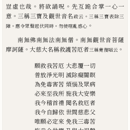
。
。
豈虛也哉
將欲誦呪
先互跪合掌一心一
。
意
三稱三寶
及觀世音名
。
疏云
三稱三寶表除三
。
。
。
障
應令眾聲起伏同時
勿使喧亂惑心
。
南無佛南無法南無僧
南無觀世音菩薩
。
。
摩
訶薩
大慈大名稱救護苦厄者
三稱竟復唱云
願救我苦厄
大悲覆一切
普放淨光明
滅除癡闇瞑
為免毒害苦
煩惱及眾病
必來至我所
施我大安樂
我今稽首禮
聞名救厄者
我今自歸依
世間慈悲父
唯願必定來
免我三毒苦