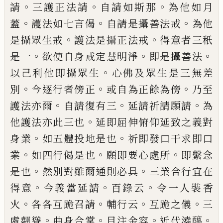
。
。
。
請
三護
正法請
自請如斯那
為他如月
。
。
。
蓋
護法如
七言偈
自請是攝善法戒
為他
。
。
是攝眾生戒
護法是攝正法戒
得意者三秖
。
。
。
是一
欲使自
身戒定慧明淨
即是攝善法
。
以己利他即
攝眾生
心佛及眾生是三無差
。
。
。
別
今逐行者
傍正
或自為正餘為傍
乃至
。
。
。
護法亦爾
自請
復有三
延請祈請願請
為
。
他護法亦此三也
延即屈伸俯仰延致之義對
。
。
身業
如五體投
地是也
祈即發口干求即口
。
。
。
業
如四行偈是
也
願即要心處所
即繫念
。
。
是也
然別對雖
爾通則必具
三業合行宜在
。
。
。
得意
今義當
延請
百錄云
令一人裝香
。
。
。
。
火
各各互跪召
請
輔行云
互跪之儀
三
。
。
。
。
處翹聳
曲身合掌
目注金容
近代澆醨