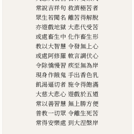
常說吉祥句
救濟極苦者
眾生若聞名
離苦得解脫
亦遊戲地獄
大悲代受苦
或處畜生中
化作畜生形
教以大智慧
令發無上心
或處阿修羅
軟言調伏心
令除憍慢習
疾至無為岸
現身作餓鬼
手出香色乳
飢渴逼切者
施令得飽滿
大慈大悲心
遊戲於五道
常以善習慧
無上勝方便
普教一切眾
令離生死苦
常得安樂處
到大涅槃岸