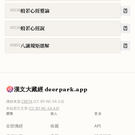
般若心經要論
X0538
般若心經說
X0539
八識規矩頌解
X0892
漢文大藏經 deerpark.app
佛經來源
CBETA
(CC BY-NC-SA 3.0)
本站其它文章
(CC BY-NC-SA 4.0)
瀏覽
個人
更多
全部佛經
收藏
API