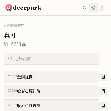
跳到主要內容
deerpark
首頁
/
經藏
/
真可
真可
明
·
6
部作品
金剛經釋
X0473
般若心經注解
X0536
般若心經直談
X0537