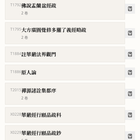
佛說盂蘭盆經疏
T1792
2
卷
大方廣圓覺修多羅了義經略疏
T1795
2
卷
註華嚴法界觀門
T1884
原人論
T1886
禪源諸詮集都序
T2015
2
卷
華嚴經行願品疏科
X0228
華嚴經行願品疏鈔
X0229