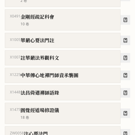
2
卷
金剛經疏記科會
X0491
10
卷
華嚴心要法門註
X1005
註華嚴法界觀科文
X1007
中華傳心地禪門師資承襲圖
X1225
法昌倚遇禪師語錄
X1448
圓覺經道場修證儀
X1475
18
卷
注心要法門
ZW0058