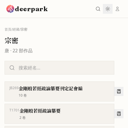
跳到主要內容
deerpark
首頁
/
經藏
/
宗密
宗密
唐
·
22
部作品
金剛般若經疏論纂要刊定記會編
JB269
10
卷
金剛般若經疏論纂要
T1701
2
卷