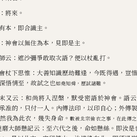
：
。
將來
，
。
有本
即
合識主
：
，
。
神會以無住為本
見即是主
：
？
。
師云
遮
沙彌爭敢取次語
便以杖亂打
：
，
，
會杖下思惟
大
善知識歷劫難逢
今既得遇
豈
，
。
深悟情至
故試之也
，
如堯知舜
歷試諸難
：
，
。
末又云
和尚將
入涅槃
默受密語於神會
語云
，
。
，
；
承准
的
只付一人
內傳法印
以印自心
外傳
，
。
然我為此衣
幾失身命
，
數被北宗偷衣之事
在此傳
：
，
。
達磨大師懸記云
至六代之後
命如懸絲
即汝
是