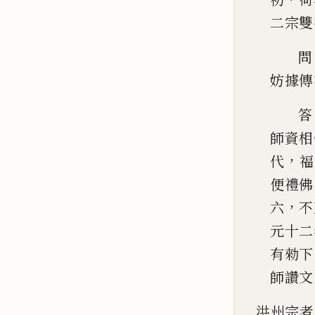
二宗雙
問
妨據傳
答
師資相
，
代
福
便禮佛
，
六
不
元十二
有
勑下
師讚文
洪州宗者