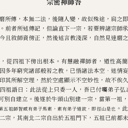
宗密禪師答
，
，
，
，
磨所傳
本無二法
後隨人變
故似殊途
扄之
。
，
，
前者所述傳記
但論直下一宗
若
要辨諸宗師
，
，
今且敘師資傍正
然
後述言教淺深
自然見達磨
，
。
，
者
從四祖下傍出根本
有慧融禪師者
道性
高簡
，
．
因多年窮究諸部般若之教
已
悟諸法本空
迷情
，
，
印其所解空理
然於空處顯示不空妙性
故不俟
：
，
四祖語曰
此法從上只委一人
吾
已
付囑弟子
弘
。
，
可別自建立
後遂於牛頭山別建
一宗
當第一祖
。
，
，
第五祖師智威有弟子馬素
素有
弟子道欽
即徑山是也
，
，
二宗
其南北二
宗自出於五祖門下
五祖
已
前都