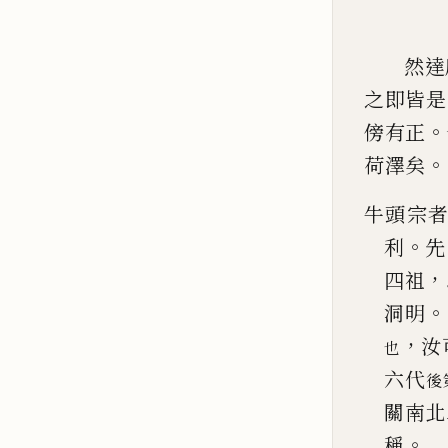
然達
之即皆是
。
傍有正
。
荷澤矣
牛頭宗
。
利
先
，
四祖
。
洞
明
，
汝
也
六代
後
關南北
。
稱