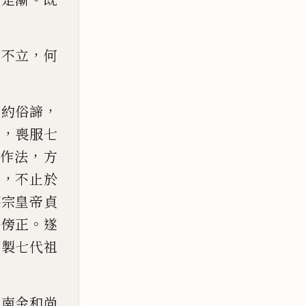
，
既不立
何
，
今約俗諦
，
葬
喪服七
，
色作
法
方
，
七
不止於
德宗皇帝貞
。
法傍正
遂
御製七代祖
劒南金和尚