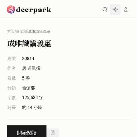
跳到主要內容
deerpark
首頁
/
瑜伽部
/
成唯識論義蘊
成唯識論義蘊
經號
X0814
作者
唐
道邑
撰
卷數
5
卷
分類
瑜伽部
字數
125,684
字
時長
約 14 小時
開始閱讀