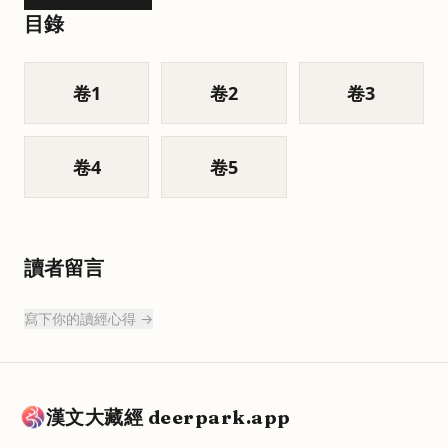
目錄
卷
1
卷
2
卷
3
卷
4
卷
5
讀者留言
寫下你的讀經心得 →
漢文大藏經 deerpark.app