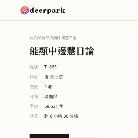
跳到主要內容
deerpark
首頁
/
瑜伽部
/
能顯中邊慧日論
能顯中邊慧日論
經號
T1863
作者
唐
慧沼
撰
卷數
4
卷
分類
瑜伽部
字數
58,631
字
時長
約 6 小時 30 分鐘