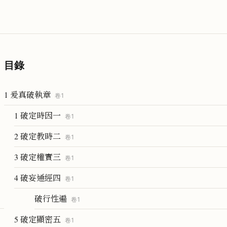
目錄
1 爰真破執章
卷
1
1 破定時因一
卷
1
2 破定教時二
卷
1
3 破定權實三
卷
1
4 破妄通經四
卷
1
破行性遍
卷
1
5 破定顯密五
卷
1