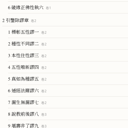
6 破緣正佛性執六
卷
1
2 引鑒除謬章
卷
2
1 標彰五性謬一
卷
2
2 種性不同謬二
卷
2
3 本性住性謬三
卷
2
4 五性唯新謬四
卷
2
5 真如為種謬五
卷
2
6 通經法爾謬六
卷
2
7 漏生無漏謬七
卷
2
8 說教前後謬八
卷
3
9 增壽非了謬九
卷
3