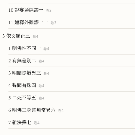
10 說妄通經謬十
卷
3
11 通釋外難謬十一
卷
3
3 依文顯正三
卷
4
1 明佛性不同一
卷
4
2 有無差別二
卷
4
3 明闡提類異三
卷
4
4 聲聞有殊四
卷
4
5 二死不等五
卷
4
6 明佛三身常無常異六
卷
4
7 雜決擇七
卷
4