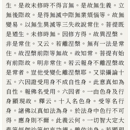
。
。
。
生
是故未修時
不得言無
是故無生義
立
。
。
無後際故
是
得
無滅中際無業煩惱等
故無
。
。
變
易
以無生
異滅等三失故說常住
菩提既
。
。
。
。
是道生
未修
時無
因修方得
故異涅槃
。
。
。
非是常住
又云
若離涅槃
無有一法是常
。
。
。
住
故涅槃前際等
無故
故知常
菩提有始
。
。
有前際故
明非常住
若云報身不離涅槃故
。
。
是常者
豈他受變化
離涅槃耶
又梁攝論十
。
。
五
六因證受用身不
成自性身
此意真如為
。
。
。
自性
報佛名受用
六
因者
一由色身及行
。
。
。
身顯現故
釋云
十入名
色身
受等名行
。
。
身
諸佛以真如法為身
於法
身中色行不可
。
。
。
得
應身則不爾
此義云何
一
切智大定大
。
。
悲等恒伽沙等如來功德
雖依
法身
若顯現