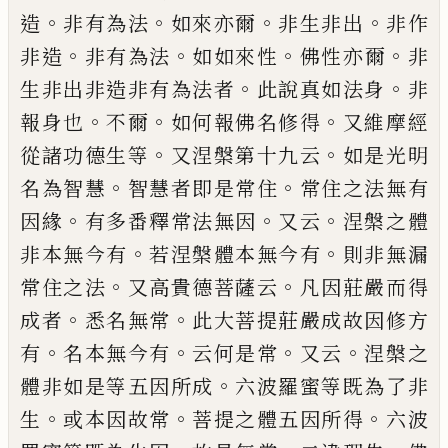
。
。
。
。
造
非有為法
如來亦爾
非生非
出
非作
。
。
。
。
非造
非有為法
如如來性
佛性亦
爾
非
。
。
生非出非造非有為法者
此說真如法
身
非
。
。
。
報身也
不爾
如何報佛名修得
又維摩
經
。
。
從諸功德生等
又涅槃第十九云
如是光
明
。
。
名為智慧
智慧者即是常住
常住之法無
有
。
。
。
因緣
有多番釋常法無因
又云
涅槃之體
。
。
非本無今有
若涅槃體本無今
有
則非無漏
。
。
常住之法
又高貴德菩薩云
凡因莊嚴而得
。
。
成者
悉名無常
此大菩提莊嚴成故因修方
。
。
。
。
有
名本無今有
云何是常
又云
涅槃之
。
體非
如是等五因所成
六波羅蜜等既為了非
。
。
。
生
或本因故常
菩提之體五因所得
六波