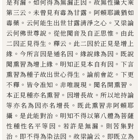
。
。
是有漏
如何得
為無漏正因
故無性攝大乘
。
。
第三云
未曾見
有毒為甘露
阿賴耶識猶如
。
。
毒藥
云何能生
出世甘露清淨之心
又梁論
。
。
云
何
佛世尊說
從他聞音及自正思惟
由此
。
。
二因正見得生
釋云
此二因於正見是增上
。
。
。
緣
今所言因是
通名因
緣
說緣為因
既說
。
。
聞熏習為增上
緣
明知正見本自有因
下言
。
。
熏習為種子故
出世心得生
論前會訖
下更
。
。
。
。
不釋
皆令准知
非唯親現
聞名
開
熏習
。
。
本正見種亦名熏
習
因增長故
所以地持論
。
等亦名為因亦名
增長
既此熏習非阿賴耶
。
。
攝
是此能對治
明
知不得以第八體為菩薩
。
。
性種性名平等因
若許是無漏
則苦集對
。
。
。
治
即不得為染法因
故梁論云
即既立為