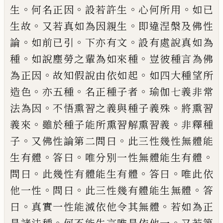
。
。
。
。
生
何名正因
設
若許生
心何所用
如已
。
。
生故
又若真如
為因親生
即違涅槃及佛性
。
。
。
論
如前已引
下
亦有文
設
有處說真如為
。
。
種
如說塵勞之輩
為如來種
豈彼種言為佛
。
。
為正因
故知假說
由依如起
如四大種望所
。
。
。
造色
亦
五
種
名
正種子者
瑜伽七義非常
。
。
法為因
不悟熏習
之義與種子義殊
將熏習
。
。
義來
雖於種子能
所熏習解熏習義
非釋種
。
。
子
又佛性論第二
問曰
此三性幾性無體能
。
。
。
生有體
答曰
唯
分別一性無體能生有體
。
。
。
問曰
此幾性有體
能生有體
答曰
唯此依
。
。
。
他一性
問曰
此三性
幾有體能生無體
答
。
。
曰
真實一性能滅依他
令其無體
若如為正
。
。