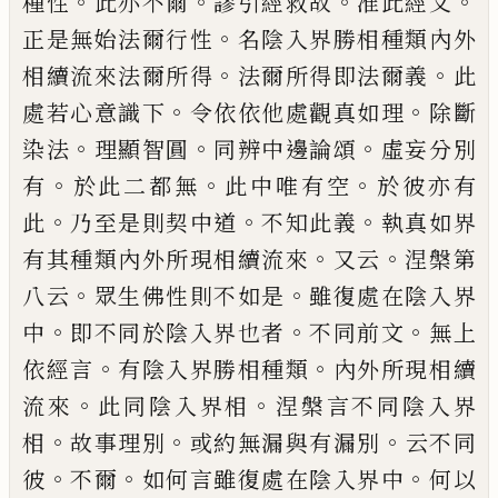
。
。
。
。
種性
此亦不爾
謬引經救故
准此經
文
。
正是無始法爾行性
名陰入界勝相種類
內外
。
。
相續流來法爾所得
法爾所得即法爾
義
此
。
。
處若心意識下
令依依他處觀真如理
除斷
。
。
。
染法
理顯智圓
同辨中邊論頌
虛妄分
別
。
。
。
有
於此二都無
此中唯有空
於彼亦有
。
。
。
此
乃至是則契中道
不知此義
執真如界
。
。
有其
種類內外所現相續流來
又云
涅槃第
。
。
八云
眾生佛性則不如是
雖
復
處在陰入界
。
。
。
中
即
不同於陰入界也者
不同前文
無上
。
。
依經言
有陰入界勝相種類
內外所現相續
。
。
流來
此
同陰入界相
涅槃言不同陰入界
。
。
。
相
故事理
別
或約無
漏
與有漏別
云不同
。
。
。
彼
不爾
如
何言雖復處在陰入界中
何以