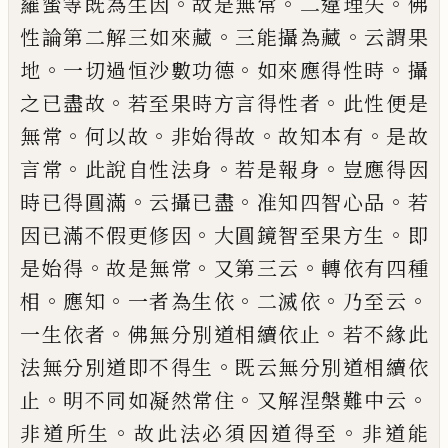
。
。
。
羅蜜
等既為生因
故是無常
二違理失
佛
。
。
性論
第二解三如來藏
三能攝為藏
云
謂果
。
。
。
地
一切過恒沙數功德
如
來應得性時
攝
。
。
之已
盡故
若至果時方言得性者
此性便是
。
。
。
。
無
常
何以故
非始得故
故知本有
是故
。
。
。
言常
此說自性法身
若是報身
豈應得因
。
。
。
時已得
圓滿
云攝已盡
准知四智心品
若
。
。
因
已
滿
不假更修因
大圓鏡智至果方生
即
。
。
。
是始得
故是無常
又第三云
轉依有四種
。
。
。
。
。
相
應
知
一者為生依
二
滅依
乃至云
。
。
一生依者
佛
無分別道相續依止
若不緣此
。
法無分別道
即不得生
既云無分別道相續依
。
。
。
止
明不同
如凝然常住
又解涅槃難中云
。
。
非道所生
故
此法必須因道得至
非道能