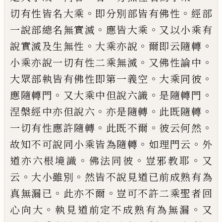
。
。
切有性皆名大乘
即分別
部皆有佛性
經部
。
。
一說部總名無實滅
應皆
大乘
又以小乘有
。
。
。
說實滅及
生
無性
大乘亦
說
爾即云隨轉
。
。
小乘亦說一切有性二乘無
滅
又佛性論中
。
。
大眾部執皆有佛性即第一
義空
大乘同彼
。
。
。
應隨轉門
又大乘中但說六
識
是隨轉門
。
。
。
涅槃經中亦但說六
亦是隨轉
此既隨轉
。
。
。
一切有性應許隨轉
此既不爾
彼
云何然
。
。
故知不可說同小乘皆為隨轉
如理
門云
外
。
。
。
道亦六根境識
佛法同彼
豈邪教耶
又
。
。
云
大小雖別
然皆不說見道已前成熟有
為
。
。
真無漏
已
此亦不爾
豈可不許二乘聖者
回
。
。
心向大
執見道前定不成熟有為無漏
又