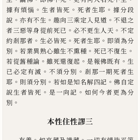
。
。
。
據有煩惱
生者皆死
死者生耶
據分
段
。
。
。
說
亦有不生
趣向三乘定入見道
不退之
。
。
者三惡
等
身從前死已
必不更生人天
不定
。
。
。
約剎那者
生必皆死
死者生耶
即須
為
分
。
。
。
別
若
業
異熟
心
雖生不熏種
死已不復生
。
。
。
若從舊種論
雖死還復起
是報佛既有
生
。
。
已
必定有滅
不須分別
剎那一期死者生
。
。
。
耶
則
須分別
若如是知名解四記
佛自定
。
。
說生者
皆死
是一向記
如何今者更為分
。
別
本性住性謬三
。
。