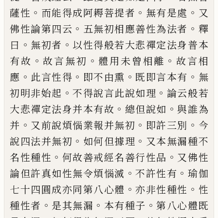
。
。
。
薩性
而能得成阿耨菩提者
無有是處
又
。
。
佛性論
第
四云
五無初相應善性為法者
釋
。
。
曰
無
初者
以性得般若大悲禪定法身
普
本
。
。
。
有故
故言無
初
體用未曾相離
故言相
。
。
。
。
應
此言
性得
即不由熏
既即言本有
無
。
。
初明非始起
不得說言此
說
如理
論云般若
。
。
大悲禪定法
身并本有故
總但說如
與誰為
。
。
。
并
又前說
煩惱業報并無初
即許三別
今
。
。
說四法并無
初
如何但據理
又本無漏種不
。
。
名性種性
何
故善戒經名善行性品
又佛性
。
。
論但許真如
性
無令煩惱滅
不許性有
瑜伽
。
。
七十四圓成
亦同第八心體
亦非性種性
性
。
。
。
種性者
是其
無漏
本有種子
第八心體既