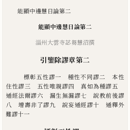
能顯中邊慧日論第二
能顯中邊慧日論第二
淄州大雲寺苾芻慧沼撰
引鑒除謬章第二
標彰五性謬一 種性不同謬二 本性
住
性謬三 五性唯親謬四 真如為種謬五
通經法爾謬六 漏生無漏謬七 說教
前後謬
八 增壽非了謬九 說妄通經謬
十 通釋外
難謬十一