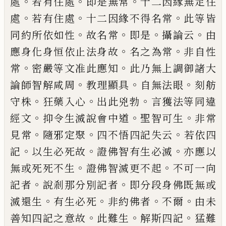
。
。
。
處
若有住處
即是無常
十二因
緣無定住
。
。
。
處
若有住處
十二因緣不得名常
此等皆
。
。
。
。
同約所依如性
故名常
即是
攝論云
由
。
。
應身化身恒依止法身故
名之為常
非自
性
。
。
常
密嚴等文准此應知
此乃無上調御諸
大
。
。
。
論師智解咸周
教理
顯
具
自無法眼
刻
舫
。
。
。
守株
狂藥入心
出此兇勃
言獲法等同
違
。
。
。
經文
抑令生滅
說
會中道
聖智可生
非
常
。
。
。
見常
隨邪定聚
四不
悟
四記失云
若依
四
。
。
。
記
以生必死故
證佛智有生必滅
亦應以
。
。
無
或
死死不生
證佛智滅更不起
不可一向
。
。
記者
說
剎那分別記者
即分段
身
佛既無
或
。
。
。
。
滅還生
有生必死
非約佛者
不爾
由未
。
。
。
善
知四記之意故
此難生
解斯四記
猛難