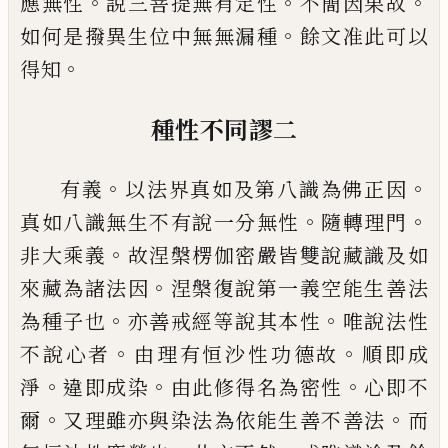
。
。
。
應無性
說三菩提
無有定性
不簡因果故
。
如何是撥異生位中
無無漏種
餘文准此可以
。
得知
種性不同謬二
。
。
有義
以法界真如及第八識為佛正因
。
。
真如
八識無生不有說一分無性
隨轉理門
。
非大
乘義
故涅槃楞伽密嚴皆雙說藏識及如
。
來
藏為諸法因
涅槃復說第一義空能生善法
。
。
為種子也
亦
善戒經等說其本性
唯說法
性
。
。
不說心者
由理有恒沙性功德故
順即成
。
。
。
淨
違即成染
由此修得名為
密
性
心即不
。
。
爾
又理雖亦與染法為依能生善不善法
而