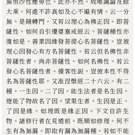
。
。
無恒沙性塵勞也
此亦不
然
成唯識論及
餘
。
。
大乘
何處不許真如及心不遍有情
云一
分
。
。
。
無
是隨轉門
又若以理心為佛正因
即菩
。
。
薩性
如何自引優婆塞戒經云
菩薩種性亦
。
。
復如是
善業因緣發菩提心名菩薩性
豈彼
。
理心因發心有方名菩薩性
若云但名佛性
非
。
。
。
菩薩性者
尚非菩薩性
如何名佛性
若云
。
。
發心名菩薩
性
者
據客性說
豈彼本性不得
。
。
名為菩薩性耶
又准涅槃經二十六云
有二
。
。
。
。
種
一生因
二了因
能生法者是名生因
。
。
。
燈能
了物故名了因
望果生者
生因是正
。
。
了因是
緣
如理既是緣正因
下文自許生
。
。
。
物
諸修行
者在見道前
既順如修理
何不
。
。
生有為無漏
即取有漏為無漏種
若如不能