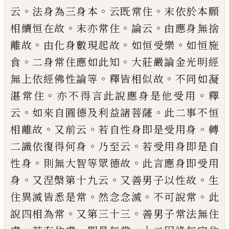
。
。
。
云
法身為
三
身本
云
既
常住
末依於本願
。
。
。
相續恒在故
末亦常住
論
云
由應身無捨
。
。
。
離故
由化身數現起故
如恒
受樂
如恒施
。
。
食
二身常住應如此知
大莊嚴
論金光明經
。
。
無上依經佛性論等
釋皆相似
故
不同如凝
。
。
湛常住
亦不得言此說應身是
他受用
釋
。
。
云
如來自圓德及利益諸菩薩
此二
事
不恒
。
。
。
相離故
又前云
若自性身即是
受用身
轉
。
。
二識依復得何身
乃至
云
若受
用身即是自
。
。
性身
則無大智等眾德故
此言
應身即受用
。
。
。
身
又涅槃第十九云
又善男子
以性故
生
。
。
。
住異滅皆悉是常
然念念
滅
不
可說常
此
。
。
說四相為常
又第三十
三
善男
子常法無住