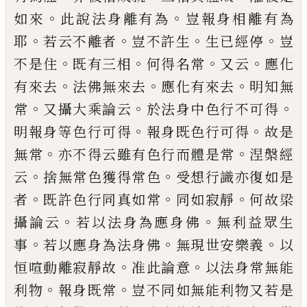
。
。
如來
此說法身離有為
豈報身相離有為
。
。
。
。
耶
若云不離者
豈不許生
生已
經
停
豈
。
。
。
。
不
是住
既有三相
何得名常
又云
應化
。
。
。
有來
去
法佛無來去
應化有來去
明知無
。
。
。
常
又攝
大乘論云
於法身中色行不可得
。
。
明報身等
色行可得
報身既色行可得
故是
。
。
無常
亦不
得云雖有色行而體是常
涅槃經
。
。
云
捨無常
色獲得常色
受想行識亦復如是
。
。
。
者
既許色
行同真如常
同如寂靜
何故梁
。
。
攝論云
若以
法身為應身佛
無利益眾生
。
。
。
事
若以應身為
法身佛
無現世安樂義
以
。
。
恒
喧
動離寂靜
故
准此論意
以法身常無能
。
。
利物
報身既常
豈不同如無能利物又若是