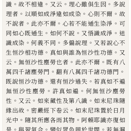
。
。
。
。
識
故不相違
又云
理
心雖俱生因
多說
。
。
。
理者
以順如成淨違如成
染
心則不爾
故
。
。
。
不說者
此亦不爾
心若不能
通生染淨
可
。
。
。
同如心既通生
如何不說
又悟
識成淨
迷
。
。
。
識成染
何義不同
多偏說理
又若
說心不
。
。
生恒沙相功德
真如與誰為恒沙性
功德
又
。
。
。
云
無恒沙性塵勞也者
此亦不爾
既
有八
。
。
萬四千諸塵勞門
翻有八萬四千諸功
德門
。
。
既
說
恒沙功德
還有恒沙過失
若真
如不遍
。
。
無恒沙性塵勞
許真如遍
何無恒沙
塵勞
。
。
。
性
又云
如來藏性及第八識
如末尼珠
隨
。
。
緣出故
密嚴經下卷云
如末尼珠置於日
月
。
。
光中
隨其所應各雨其物
阿賴耶識亦復
如
。
。
。
是
與習氣合
變似眾色周於世間
若無
漏