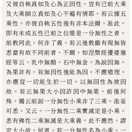
。
又
彼
自執真如及
心為正因性
豈有已前大乘
。
及大乘師立真
如及心不遍有情耶
若云據五
。
。
。
乘性
亦
彼自
執五性後有非本法爾
准此
。
即有未成五性
已前之位還是一分無性之者
。
。
前
教同此
何
非了義
若云後教雖有
現
無皆
。
。
悉當有故不
同前者
不爾
如涅槃經優婆塞
。
。
。
。
經等云
乳中
無酪
石中無金
為說因無
。
。
。
為果非有
若無因
性後能為因
不應道理
。
亦應從一切能生於
一切
以無因性為彼因
。
。
故
若云無果大小因
許因中無果
前後何
。
。
殊
獨云前說一分無性
小乘非了三
乘
准
妄
。
。
。
可悉
又云
一分無性
二乘實滅定是小乘
。
。
悉有佛性二乘無滅是
大乘義
此不應然
謬
。
。
。
定大小故
何者
若一分
無性名為小乘
一