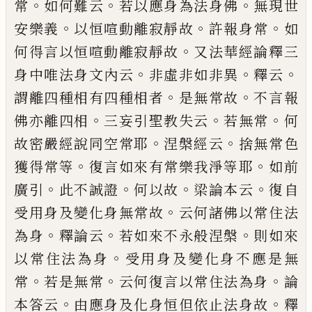
。
。
。
常
如何難云
若
以應身為法身佛
無現世
。
。
。
安樂義
以恒
喧
動
離寂靜故
許報身常
如
。
何得言以恒
喧
動離
寂靜故
又法華經論釋三
。
。
。
身中唯法身文內
云
非虛
非如非異
釋云
。
。
謂離四種相有四
種相者
是無常故
不言報
。
。
。
佛亦離四相
三妄
引聖教失云
若無常
何
。
。
故密嚴經說同空常
耶
涅槃經云
捨無常色
。
。
獲得常等
復言如
來有常樂我淨等耶
如前
。
。
。
。
廣引
此不誠證
何
以故
梁論本云
復自
。
受用身及變化身無常
故
云何諸佛以常住法
。
。
。
為身
釋論云
若如來
不永般涅槃
則如來
。
以常住法為身
受用身
及變化身不應是無
。
。
。
常
若是無常
云何復言
以常住法為身
論
。
。
本答云
由應身及化身恒
但依止法身故
釋