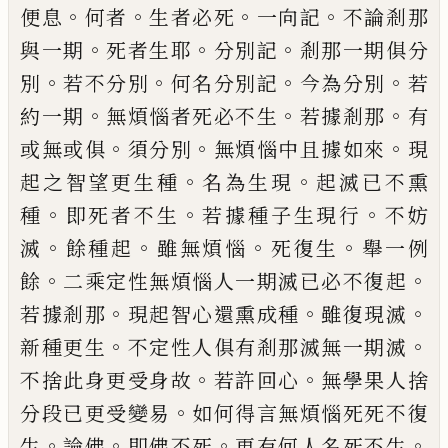
。
。
。
。
便息
何者
生者必死
一向記
不論剎那
。
。
。
與一期
死
者生耶
分別記
剎那一期俱分
。
。
。
。
別
若不分別
何名分別記
今為分別
若
。
。
。
約一期
無煩惱者
死必不生
若據剎那
有
。
。
。
或無或俱
須分別
無煩惱中且據如來
現
。
。
起之智望更生種
名
為生現
起滅已不熏
。
。
。
種
即死者不生
若據種
子生現行
不妨
。
。
。
。
滅
餘種起
雖無煩惱
死復
生
舉一例
。
。
餘
二乘定性無煩惱人一期滅已
必不復起
。
。
。
若據剎那
現起智心還熏成種
雖
復現滅
。
。
新種更生
不定性人俱有剎那滅無
一期滅
。
。
不捨此身更受身故
若
許
回心
無
學果人捨
。
分段已更受變易
如何得言無煩
惱死死不復
。
。
。
。
生
論佛
即佛不死
更有何人名
死不生