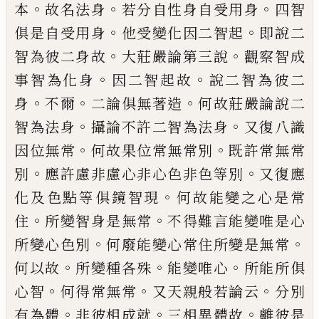
。
。
。
本
故名法身
若分自性身自受用身
四智
。
。
俱是自受用身
他受變化因二智起
即
說二
。
。
智為彼二身故
大莊嚴論第三說
觀察
智成
。
。
事智為化身
因二智起故
說二智為彼
二
。
。
。
身
不爾
二論俱無著造
何故莊嚴論說
二
。
。
智為法身
攝論不許二智為法身
又復八
識
。
。
因位無常
何故果位常無常別
既許常無
常
。
。
別
應許慮非慮心非心色非色等別
又復
應
。
化及色
點
等俱鏡智現
何故能變之心是
常
。
。
住
所變智身是無常
不
得
難
言能變唯
是心
。
。
所變心色別
何廢能變心常住所變是
無常
。
。
。
何以故
所變種各殊
能變唯心
所能所
俱
。
。
。
心智
何得常無常
又
天親般若論云
分
別
。
。
。
有為體
非彼相成就
三相異體故
離彼
是