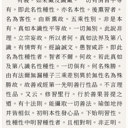
有義
如來藏及
識藏
一切有情皆平等
。
。
。
。
有
即此名性種性
亦名本性
後熏習者
。
。
。
名為客
性
由新熏故
五乘性別
非是本
。
。
。
有
真如本識
性平等故
一切無別
此說非
。
。
。
理
立宗妄故
所
以者何
真如法界及第八
。
。
。
。
識
有情齊有
經論
誠文
愚智咸許
即此
。
。
。
名為性種性者
智者不
爾
何故
若此真如
。
。
。
及第八識名性種性
一切
俱有
何名殊勝
由有法爾無漏種子三乘差
別異於無性名為殊
。
。
勝故
故
善戒經第一
先
明善行性品
不言
理
。
。
。
性品
又云
修習聖
行
行於善果菩提之
。
。
。
道
有十法則
能攝取
一切善法
瑜伽地持
。
。
。
并皆相似
初明本性發
心品
下始明習性
。
。
。
性種性中明習種性者
且
相對明
非正明