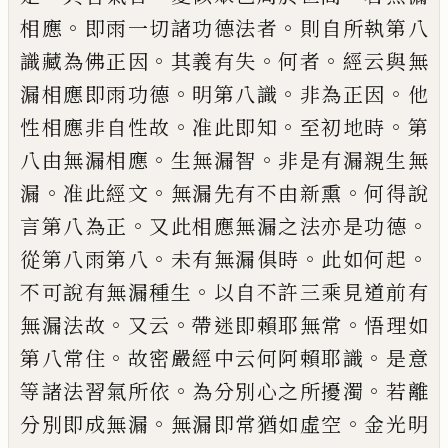
。
。
相應
即雨一切諸功德法者
則自所執第
八
。
。
。
識藏為佛正因
其義有失
何者
經云與無
。
。
。
漏相應即雨功德
明第八識
非為正因
他
。
。
。
性
相應非自性故
准此即知
至初地時
第
。
。
八由
無
漏相應
生無漏智
非是有漏親生無
。
。
。
漏
准此經文
無漏先有不由新熏
何得說
。
。
言第
八為
正
又此相應無漏之法亦是功德
。
。
。
從第
八雨第八
未有無漏俱時
此如何起
。
不可說
有無漏種生
以自不許三乘見道前有
。
。
。
無漏
法故
又云
帶迷即賴耶無常
悟理如
。
。
第八常
住
故密嚴經
中
云何阿賴耶識
是意
。
。
等諸法
習氣所依
為分別心之所擾濁
若離
。
。
分別即
成無漏
無漏即常猶如虛空
金光明