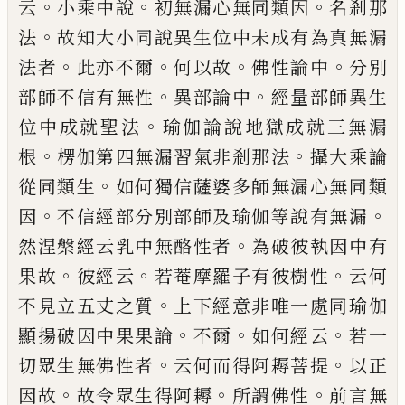
。
。
。
云
小乘中說
初無漏心無同類因
名剎那
。
法
故知大小同說異生位中未成有為真無
漏
。
。
。
。
法者
此亦不爾
何以故
佛性論中
分別
。
。
部
師不信有無性
異部論中
經量部師異生
。
位
中成就聖法
瑜伽論說地獄成就三無漏
。
。
根
楞
伽第四無漏習氣非剎那法
攝大乘論
。
從
同類生
如何獨信薩婆多師無漏心無同類
。
。
因
不信經部分別部師及瑜伽等說有無漏
。
然涅槃經云乳中無酪性者
為破彼執因中
有
。
。
。
果故
彼經云
若菴摩羅子有彼樹性
云何
。
不見
立
五
丈
之質
上下經意非唯一處同
瑜伽
。
。
。
顯揚破因中果果論
不爾
如何經云
若
一
。
。
切眾生無佛性者
云何而得阿耨菩提
以
正
。
。
。
因故
故令眾生得阿
耨
所謂佛性
前言
無