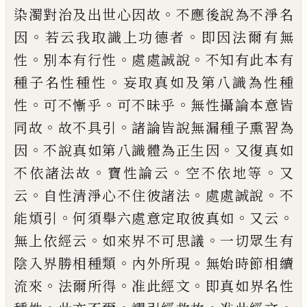
。
染濁對治及出世心因
故
不應後說為不淨
名
。
。
因
若云我取識上功
德者
即因法爾有無
。
。
。
性
別本有行性
處處誠
說
不知有此本有
。
種子名性種性
妄取真如
及第八識為性種
。
。
。
性
可不慚乎
可不
昧
乎
無性攝論本意皆
。
。
同故
故
不具引
諸論皆說
無漏種子熏習為
。
。
因
不說真如第八識體為
正生因
又復真如
。
。
。
不依諸法故
寶性論云
空
不依地等
又
。
。
。
云
自性清淨心不住彼諸法
處
處誠說
不
。
。
。
能煩引
何須舉六處意定取彼真
如
又云
。
。
無上依經云
如
來
界不可思議
一
切眾生有
。
。
陰入界勝相種類
內外所現
無始
時節相續
。
。
。
流來
法爾所得
准此經文
即真如
界名性