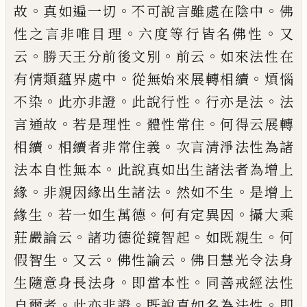
。
。
。
故
真如遍一
切
不可說言雖處在陰中
佛
。
。
性之言非唯
目
理
六度等行皆名佛性
又
。
。
。
云
勝天王分前後
文別
前云
如來法性在
。
。
有情類蘊界處中
從
無始來展轉相續
煩惱
。
。
。
。
不染
此亦非證
此說
行性
行亦是法
法
。
。
。
言通故
若是理性
體性常
住
何得云展轉
。
。
相續
相續者非常住義
次言
清淨法性為諸
。
法本自性無本
此說真如出
生諸法者為增上
。
。
。
緣
非親因緣出生諸法
然
如不生
是增上
。
。
。
緣生
若一如生萬德
何有
定異因
攝大乘
。
。
。
莊嚴論云
諸功德從鏡智起
如既親生
何
。
。
。
假智生
又云
佛性論云
佛日慧
光令法身
。
。
生隨意身長法身
即當本性
同善
戒經法性
。
。
。
自爾者
此亦非證
既說真如名為
法性
即