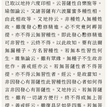
。
。
已取
以地持六度
印
相
云
菩薩性自
樂
施等
。
。
瑜伽論云
又諸菩薩有六
波羅蜜多種性相
。
。
由此相故等
又地持云
非
種姓人無種姓
。
。
故
雖復發心懃修精進
必不
究竟阿耨菩
。
。
提
亦不得云無習種性
即此發
心懃修精進
。
。
。
可非習性
云終不得
以此故知
要有法爾
。
。
無漏種子
方名習種性
若無本性
習性何
。
。
。
生
雜集論云
雖有眾緣
無種子不生
故非
。
。
他作
善戒經亦云
若無菩薩性者不得
菩
。
。
。
。
提
亦不得云無習性者
經云
是故當知
非
因發心有菩薩性此習種性因發心者如何得
。
。
言非因發心有菩薩性
又地持云
若無菩薩
。
。
性
雖有一切諸方便行
終不得成無上菩
。
。
。
提
善戒經云
雖復具足如是四事
若無菩