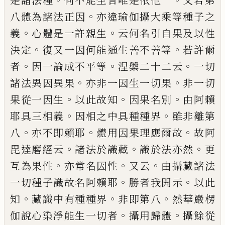
是諸法種
何不能生言
唯是依他一
又若第
。
八體為諸法正因
亦違
瑜伽攝大乘等種子之
。
。
義
心體是一許親生
云
何名引自果及以性
。
。
決定
復又一因何能
通生善不善等
若許爾
。
。
。
者
因
一論成不平
等
涅槃
二
十二云
一切
。
。
諸法異因異果
亦
非一因生一切果
非一切
。
。
。
果從一因生
以此
故知
因果名別
由阿賴
。
。
耶具三相義
因相之
中具種種界
雖非離第
。
。
。
八
亦不即賴耶
體
用因果理應爾故
故阿
。
。
。
毘達磨經云
諸法於
識藏
識於法亦然
更
。
。
。
互為果性
亦常
名
因
性
又云
由攝藏諸法
。
。
一切種子識故名阿賴
耶
勝者我開示
以此
。
。
。
知
藏識中有種種界
非即第八
然華嚴楞
。
。
伽說心染淨能生一切
者
攝用歸體
攝餘從