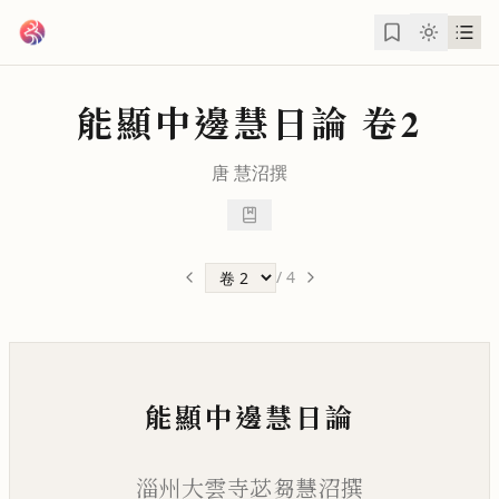
跳到主要內容
能顯中邊慧日論
卷2
唐
慧沼
撰
/
4
能顯中邊慧日論
淄州大雲寺苾芻慧沼撰