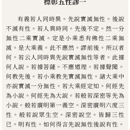
標彰五性謬一
。
。
有義若人同時異
先說實滅無性
後說
。
。
。
不滅
有性
若人異時同
先後不定
然一分
。
無性二
乘實滅
定是小乘悉有佛性二乘無
。
。
。
。
滅
是大
乘義
此不應然
謬
前後
所以者
。
。
何
若云人
同時異先說實滅無性等者
此據
。
。
。
。
何人說
若
據菩薩
不應道理
若據聲聞
。
。
何教
先
後
若
小乘教
先
實滅無性
諸大乘中
。
。
亦說實滅一
分無性
若大乘經定知
何經先
。
。
為小說
何經
先為大說
若般若深密等先為
。
。
小說
般若廣
明第一義空
深密廣明六度三
。
。
。
性
般若說眾
生空
深密
說空
皆歸三性
。
。
。
已
明有性
如何
得言先說無性後說有性