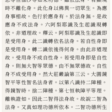
。
。
時不離化身
此化身以佛異一
切眾生
為應
。
。
。
身事相故
色行於應身有
於法
身無
是故
。
應身不成法身
六
阿梨耶識及生
起識
現
轉
。
。
。
依
非道理故
釋云
阿梨耶識及
生起識即
。
。
是受用身
此二識轉依名法身
若
自性身即
。
。
是受用身
轉二識依後得何身
由
此非道理
。
。
故
受用身不成自性身
若受用身
即是自性
。
。
。
身
則無大智等眾德
由不無眾德
故
自性
。
。
身不成受用身
然大莊嚴論第三云
大圓鏡
。
。
智平等性智名法身者
以第八識持
二障種
。
。
。
得鏡智時
捨二障種
第七恒執障平
等理
。
。
離執證如
因此二智得法身故
故說
二智為
。
。
法身
又真如理功德所依本
二智功
德所生