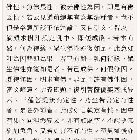
。
。
。
佛性
無佛果性
彼云佛性為因
即是有佛
。
。
因性
若云見道前總無有為無漏種者
豈不
。
。
但是卒意所談不依經論
又自引文
若以一
。
。
滴頗求樹汁投之乳中
即便成酪
若本有
。
。
。
酪
何為待緣
眾生佛性亦復如是
此意如
。
。
。
乳為
因酪即為果
若已有酪
乳何待緣
眾
。
。
。
生佛性
亦復如是者
若已成佛
何假修因
。
。
。
既待修因
明未有佛
非是不許有佛性因
。
。
審文解意
此
義即顯
復引菩薩優婆塞戒經
。
。
云
三種菩提
無有定性
乃至若言定有性
。
。
。
者
是名外道者
此破如言執定有性
因中
。
。
。
有果
同涅槃經云
非有如虛空
不說
令
無
。
。
猶
如兔角
又若如
言不許有性
至見道後亦