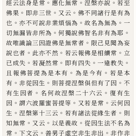
。
。
。
經
云
法
身是常
應化無常
涅槃亦說
若至
。
。
。
佛果
即
非三世
又云
佛不同諸行是有為
。
。
。
也
亦不可
說非業煩惱為
故名為無為
一
。
。
切無漏皆非
所
為
何獨說佛智名非
有
為耶
。
故
唯識論
三
因證佛是無常者
限己見聞為妄
。
。
。
說也者
此亦不然
若云報佛是相續常
立
。
。
。
。
已成失
若
凝然常
即有四失
一違教失
。
。
且
報
佛菩提
為是本有
為是今有
若是本
。
。
。
有
非從因生
則
菩提涅槃俱但有了因
不
。
。
有生因者
名
何故
涅槃二十六云
復有生
。
。
。
因
謂六波羅蜜菩提
等
又若是常
云何因
。
。
。
生
涅槃第十三云
若有
諸法從緣生者
則
。
。
。
知無常
又云
以是義故
從
因生法不名為
。
。
。
常
下文云
善男子虛空非生
非出
非作非